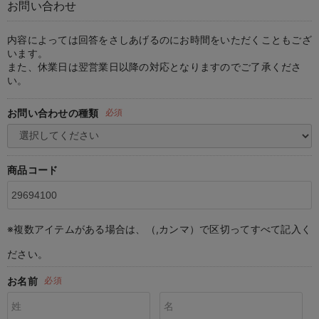
お問い合わせ
マタニティ パンツ
マタニティ ショーツ
授乳トップス
マタニティ オフィス 通勤服
授乳 ケープ
マタニティレギンス
【アウトレット】トップス・授乳トップス
透け防止
再入荷｜アウター
トップス
【37周年祭セール】4
【〜10℃】3月中旬
涼しくて可愛い「ワン
デニム
きれいめトップス派
マタニティインナー
【オフィスカジュアル
パンツタイプ
【フォーマル】ボトム
【ベビー】半袖
2WAYオール
Aライン ・フレアワ
〜5,000円（税込）
綿混素材
赤ちゃんへ使うもの
【冬のあったか特集】
マタニティ スカート
妊婦帯・腹帯・産前ガードル
マタニティ ドレス（結婚式・お呼ばれ）
【アウトレット】ボトムス
見えてもカワイイ
パンツ
レギンス
きれいめスカート派
ベビー
【フォーマル】トップ
【ベビー】グッズ
コンビ肌着
Iライン ・タイトシ
〜10,000円（税込）
腹巻・ひざ上パンツ
産後に使うグッズ
【冬のあったか特集】
内容によっては回答をさしあげるのにお時間をいただくこともござ
います。
また、休業日は翌営業日以降の対応となりますのでご了承くださ
マタニティ トップス
マタニティ 授乳 キャミソール
マタニティ フォーマル パンツ・ボトムス
【アウトレット】パジャマ
コットン素材
スカート
オフィス
きれいめ美脚パンツ派
短肌着
快適ウェア10%OFF
ジャンパースカート/
10,001円（税込）〜
保温&リカバリー
【冬のあったか特集】
い。
マタニティ アウター（コート）・ママコート
産褥ショーツ
【アウトレット】インナー
冷房対策
パジャマ
ツィード派
セット
ワーク・オフィス
女の子におススメのギ
レギンス・タイツ
お問い合わせの種類
必須
骨盤・マタニティベルト （妊娠中・産後）
【アウトレット】ベビー
接触冷感素材
インナー
MAX55%OFF ブラッ
王道シンプル派
カジュアル
男の子におススメのギ
カップ付きインナー
産後 ガードル インナー
Tシャツブラ
雑貨
セットアップ派
フォーマル / オケー
定番ギフト
あったか度◎
商品コード
マタニティ 腹巻き
ブラトップ
ベビー
あったかアイテム｜ベ
もらって嬉しいギフト
裏起毛素材
親子セット
かわいくておもしろい
※複数アイテムがある場合は、（,カンマ）で区切ってすべて記入く
快適機能ウェア特集 トップス
何枚あっても嬉しいア
ださい。
快適機能ウェア特集 ボトムス
長く使えるアイテム
お名前
必須
快適機能ウェア特集 パジャマ
お部屋映えアイテム