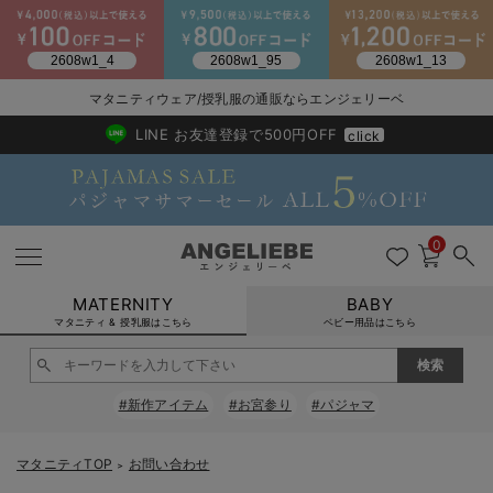
2026/NewArrival
送料495円(一部地域を除く) 7,700円以上で送料無料
マタニティウェア/授乳服の通販ならエンジェリーベ
LINE お友達登録で500円OFF
click
0
MATERNITY
BABY
マタニティ & 授乳服はこちら
ベビー用品はこちら
戻る
戻る
戻る
戻る
戻る
戻る
戻る
戻る
戻る
戻る
戻る
戻る
戻る
戻る
戻る
戻る
戻る
戻る
戻る
戻る
戻る
戻る
戻る
戻る
戻る
戻る
戻る
戻る
戻る
戻る
戻る
#新作アイテム
#お宮参り
#パジャマ
マタニティウェア全て
マタニティ 下着・インナー全て
授乳服全て
マタニティ フォーマル全て
授乳用品全て
マタニティレッグウェア全て
マタニティ ボディケア全て
アウトレット全て
特集全て
再入荷全て
送料無料アイテム全て
ブラキャミ おまとめ
【37周年祭セール】
気温差別オススメアイ
マタニティウェア お
こだわりの履き心地！
出産準備応援割全て
春のマタニティワンピ
Gift Selection 
冬の冷え対策インナー
入院準備の持ち物チェ
冬のあったか特集全て
マタニティ ワンピース
授乳ワンピース
マタニティ スーツ
妊婦用 抱き枕・授乳クッション
マタニティストッキング・タイツ
妊娠線クリーム
【アウトレット】ワンピース
抗菌防臭加工
再入荷｜インナー
授乳ブラ・マタニティブラ（マタニティインナー・産後用品）
ワンピース
【37周年祭セール】2
【15℃】3月下旬～
動きやすく着回しでき
強撚スムース(コスパ
【おまとめ割】パジャ
カジュアル
ジャケット派
マタニティパジャマ
【オフィスカジュアル
レギンスタイプ
【フォーマル】ワンピ
【ベビー】長袖
ハンカチ
快適ウェア10%OFF
セットアップ・ レイ
〜3,000円（税込）
薄くてあったか
入院してすぐ使うグッ
【冬のあったか特集】
マタニティTOP
お問い合わせ
＞