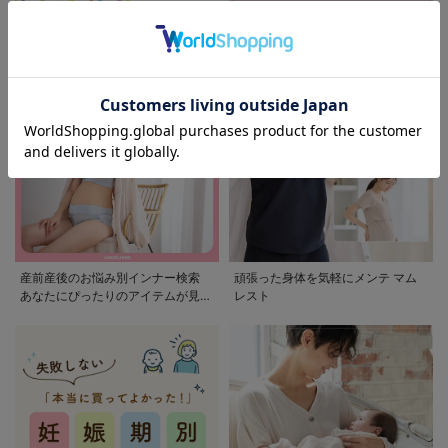
モンポケ特集
アウトレット 最大90%OFF
産前産後のお悩み別インナー検索
頑張った身体を気軽にメンテ マム
あなたにぴったりのアイテムが見つ
レスト
かる