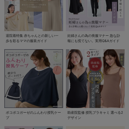
退院着特集 赤ちゃんとの新しい一
妊婦さんの為の喪服マナー 急な訃
歩を彩るママの服装ガイド
報にも慌てない。実用Q&Aガイド
ポコポコガーゼのふんわり授乳ケー
助産院監修 授乳ブラキャミ 選べる2
プ
デザイン