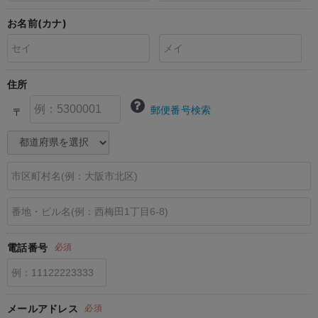
erbaviva（エルバビーバ）
お名前(カナ)
安心の日本製。先輩ママが買ってよかった！本当に必要な出産準備品
ハレの日に着るANGELIEBEのセレモニー
住所
買って正解！高評価レビューアイテム
郵便番号検索
〒
冬に可愛いニットがお得！
親子コーデ｜ママとベビーにおすすめ！
便利な育児家電
Gift Selection 出産祝い
ロンパースはいつからいつまで使う？選ぶポイントも解説！
電話番号
必須
保育園・入園準備特集
ファルスカ
メールアドレス
必須