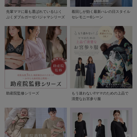
先輩ママに最も選ばれている!ぷく
着回しが効く最新ハレの日スタイル
ぷくダブルガーゼパジャマシリーズ
セレモニー6シーン
助産院監修シリーズ
もう迷わない!!ママのための上品で
清楚なお宮参り服