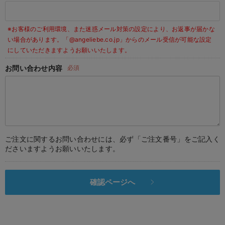
デロンギ
※お客様のご利用環境、また迷惑メール対策の設定により、お返事が届かな
入院準備の持ち物チェック
い場合があります。
「@angeliebe.co.jp」からのメール受信が可能な設定
にしていただきますようお願いいたします。
お問い合わせ内容
必須
ご注文に関するお問い合わせには、必ず「ご注文番号」をご記入く
ださいますようお願いいたします。
確認ページへ