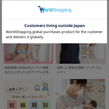
モンポケ特集
アウトレット 最大90%OFF
産前産後のお悩み別インナー検索
頑張った身体を気軽にメンテ マム
あなたにぴったりのアイテムが見つ
レスト
かる