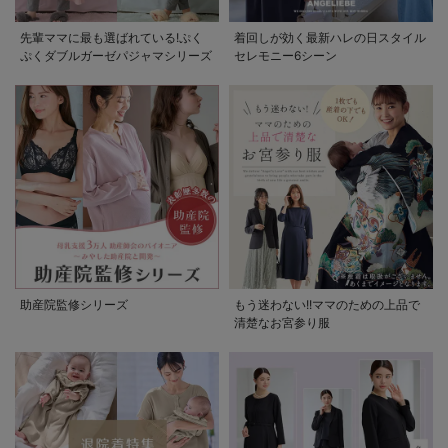
先輩ママに最も選ばれている!ぷく
着回しが効く最新ハレの日スタイル
ぷくダブルガーゼパジャマシリーズ
セレモニー6シーン
助産院監修シリーズ
もう迷わない!!ママのための上品で
清楚なお宮参り服