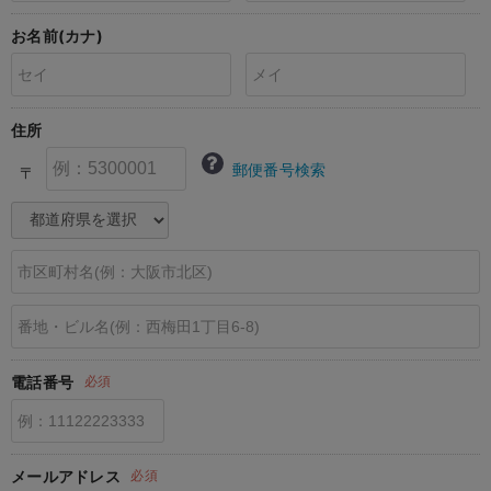
erbaviva（エルバビーバ）
お名前(カナ)
安心の日本製。先輩ママが買ってよかった！本当に必要な出産準備品
ハレの日に着るANGELIEBEのセレモニー
住所
買って正解！高評価レビューアイテム
郵便番号検索
〒
冬に可愛いニットがお得！
親子コーデ｜ママとベビーにおすすめ！
便利な育児家電
Gift Selection 出産祝い
ロンパースはいつからいつまで使う？選ぶポイントも解説！
電話番号
必須
保育園・入園準備特集
ファルスカ
メールアドレス
必須