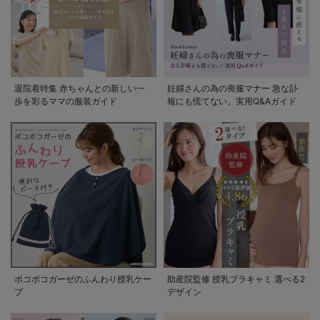
退院着特集 赤ちゃんとの新しい一
妊婦さんの為の喪服マナー 急な訃
歩を彩るママの服装ガイド
報にも慌てない。実用Q&Aガイド
ポコポコガーゼのふんわり授乳ケー
助産院監修 授乳ブラキャミ 選べる2
プ
デザイン