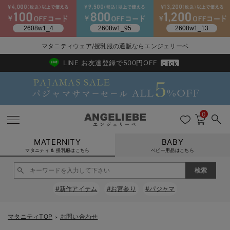
2026/NewArrival
送料495円(一部地域を除く) 7,700円以上で送料無料
マタニティウェア/授乳服の通販ならエンジェリーベ
LINE お友達登録で500円OFF
click
0
MATERNITY
BABY
マタニティ & 授乳服はこちら
ベビー用品はこちら
戻る
戻る
戻る
戻る
戻る
戻る
戻る
戻る
戻る
戻る
戻る
戻る
戻る
戻る
戻る
戻る
戻る
戻る
戻る
戻る
戻る
戻る
戻る
戻る
戻る
戻る
戻る
戻る
戻る
戻る
戻る
#新作アイテム
#お宮参り
#パジャマ
マタニティウェア全て
マタニティ 下着・インナー全て
授乳服全て
マタニティ フォーマル全て
授乳用品全て
マタニティレッグウェア全て
マタニティ ボディケア全て
アウトレット全て
特集全て
再入荷全て
送料無料アイテム全て
ブラキャミ おまとめ
【37周年祭セール】
気温差別オススメアイ
マタニティウェア お
こだわりの履き心地！
出産準備応援割全て
春のマタニティワンピ
Gift Selection 
冬の冷え対策インナー
入院準備の持ち物チェ
冬のあったか特集全て
マタニティ ワンピース
授乳ワンピース
マタニティ スーツ
妊婦用 抱き枕・授乳クッション
マタニティストッキング・タイツ
妊娠線クリーム
【アウトレット】ワンピース
抗菌防臭加工
再入荷｜インナー
授乳ブラ・マタニティブラ（マタニティインナー・産後用品）
ワンピース
【37周年祭セール】2
【15℃】3月下旬～
動きやすく着回しでき
強撚スムース(コスパ
【おまとめ割】パジャ
カジュアル
ジャケット派
マタニティパジャマ
【オフィスカジュアル
レギンスタイプ
【フォーマル】ワンピ
【ベビー】長袖
ハンカチ
快適ウェア10%OFF
セットアップ・ レイ
〜3,000円（税込）
薄くてあったか
入院してすぐ使うグッ
【冬のあったか特集】
マタニティTOP
お問い合わせ
＞