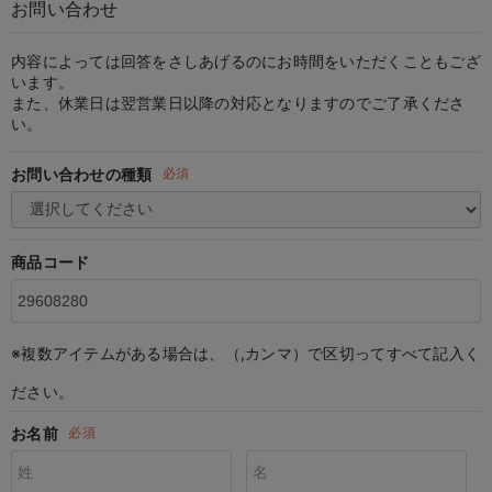
お問い合わせ
マタニティ パンツ
マタニティ ショーツ
授乳トップス
マタニティ オフィス 通勤服
授乳 ケープ
マタニティレギンス
【アウトレット】トップス・授乳トップス
透け防止
再入荷｜アウター
トップス
【37周年祭セール】4
【〜10℃】3月中旬
涼しくて可愛い「ワン
デニム
きれいめトップス派
マタニティインナー
【オフィスカジュアル
パンツタイプ
【フォーマル】ボトム
【ベビー】半袖
2WAYオール
Aライン ・フレアワ
〜5,000円（税込）
綿混素材
赤ちゃんへ使うもの
【冬のあったか特集】
マタニティ スカート
妊婦帯・腹帯・産前ガードル
マタニティ ドレス（結婚式・お呼ばれ）
【アウトレット】ボトムス
見えてもカワイイ
パンツ
レギンス
きれいめスカート派
ベビー
【フォーマル】トップ
【ベビー】グッズ
コンビ肌着
Iライン ・タイトシ
〜10,000円（税込）
腹巻・ひざ上パンツ
産後に使うグッズ
【冬のあったか特集】
内容によっては回答をさしあげるのにお時間をいただくこともござ
います。
また、休業日は翌営業日以降の対応となりますのでご了承くださ
マタニティ トップス
マタニティ 授乳 キャミソール
マタニティ フォーマル パンツ・ボトムス
【アウトレット】パジャマ
コットン素材
スカート
オフィス
きれいめ美脚パンツ派
短肌着
快適ウェア10%OFF
ジャンパースカート/
10,001円（税込）〜
保温&リカバリー
【冬のあったか特集】
い。
マタニティ アウター（コート）・ママコート
産褥ショーツ
【アウトレット】インナー
冷房対策
パジャマ
ツィード派
セット
ワーク・オフィス
女の子におススメのギ
レギンス・タイツ
お問い合わせの種類
必須
骨盤・マタニティベルト （妊娠中・産後）
【アウトレット】ベビー
接触冷感素材
インナー
MAX55%OFF ブラッ
王道シンプル派
カジュアル
男の子におススメのギ
カップ付きインナー
産後 ガードル インナー
Tシャツブラ
雑貨
セットアップ派
フォーマル / オケー
定番ギフト
あったか度◎
商品コード
マタニティ 腹巻き
ブラトップ
ベビー
あったかアイテム｜ベ
もらって嬉しいギフト
裏起毛素材
親子セット
かわいくておもしろい
※複数アイテムがある場合は、（,カンマ）で区切ってすべて記入く
快適機能ウェア特集 トップス
何枚あっても嬉しいア
ださい。
快適機能ウェア特集 ボトムス
長く使えるアイテム
お名前
必須
快適機能ウェア特集 パジャマ
お部屋映えアイテム