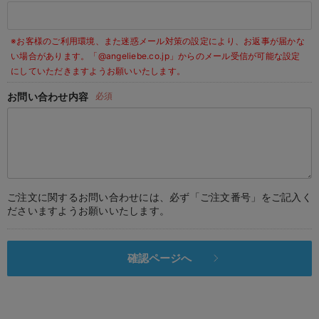
デロンギ
※お客様のご利用環境、また迷惑メール対策の設定により、お返事が届かな
入院準備の持ち物チェック
い場合があります。
「@angeliebe.co.jp」からのメール受信が可能な設定
にしていただきますようお願いいたします。
お問い合わせ内容
必須
ご注文に関するお問い合わせには、必ず「ご注文番号」をご記入く
ださいますようお願いいたします。
確認ページへ