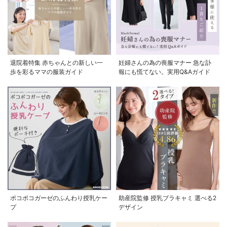
退院着特集 赤ちゃんとの新しい一
妊婦さんの為の喪服マナー 急な訃
歩を彩るママの服装ガイド
報にも慌てない。実用Q&Aガイド
ポコポコガーゼのふんわり授乳ケー
助産院監修 授乳ブラキャミ 選べる2
プ
デザイン