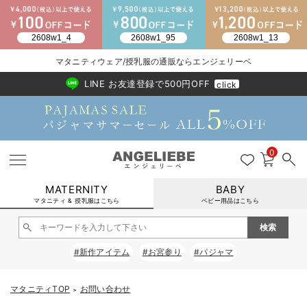
2026/NewArrival
送料495円(一部地域を除く) 7,700円以上で送料無料
マタニティウェア/授乳服の通販ならエンジェリーベ
LINE お友達登録で500円OFF
click
0
MATERNITY
BABY
マタニティ & 授乳服はこちら
ベビー用品はこちら
戻る
戻る
戻る
戻る
戻る
戻る
戻る
戻る
戻る
戻る
戻る
戻る
戻る
戻る
戻る
戻る
戻る
戻る
戻る
戻る
戻る
戻る
戻る
戻る
戻る
戻る
戻る
戻る
戻る
戻る
戻る
#新作アイテム
#お宮参り
#パジャマ
マタニティウェア全て
マタニティ 下着・インナー全て
授乳服全て
マタニティ フォーマル全て
授乳用品全て
マタニティレッグウェア全て
マタニティ ボディケア全て
アウトレット全て
特集全て
再入荷全て
送料無料アイテム全て
ブラキャミ おまとめ
【37周年祭セール】
気温差別オススメアイ
マタニティウェア お
こだわりの履き心地！
出産準備応援割全て
春のマタニティワンピ
Gift Selection 
冬の冷え対策インナー
入院準備の持ち物チェ
冬のあったか特集全て
マタニティ ワンピース
授乳ワンピース
マタニティ スーツ
妊婦用 抱き枕・授乳クッション
マタニティストッキング・タイツ
妊娠線クリーム
【アウトレット】ワンピース
抗菌防臭加工
再入荷｜インナー
授乳ブラ・マタニティブラ（マタニティインナー・産後用品）
ワンピース
【37周年祭セール】2
【15℃】3月下旬～
動きやすく着回しでき
強撚スムース(コスパ
【おまとめ割】パジャ
カジュアル
ジャケット派
マタニティパジャマ
【オフィスカジュアル
レギンスタイプ
【フォーマル】ワンピ
【ベビー】長袖
ハンカチ
快適ウェア10%OFF
セットアップ・ レイ
〜3,000円（税込）
薄くてあったか
入院してすぐ使うグッ
【冬のあったか特集】
マタニティTOP
お問い合わせ
＞