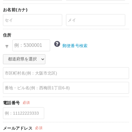
erbaviva（エルバビーバ）
お名前(カナ)
安心の日本製。先輩ママが買ってよかった！本当に必要な出産準備品
ハレの日に着るANGELIEBEのセレモニー
住所
買って正解！高評価レビューアイテム
郵便番号検索
〒
冬に可愛いニットがお得！
親子コーデ｜ママとベビーにおすすめ！
便利な育児家電
Gift Selection 出産祝い
ロンパースはいつからいつまで使う？選ぶポイントも解説！
電話番号
必須
保育園・入園準備特集
ファルスカ
メールアドレス
必須