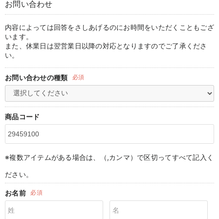
お問い合わせ
マタニティ パンツ
マタニティ ショーツ
授乳トップス
マタニティ オフィス 通勤服
授乳 ケープ
マタニティレギンス
【アウトレット】トップス・授乳トップス
透け防止
再入荷｜アウター
トップス
【37周年祭セール】4
【〜10℃】3月中旬
涼しくて可愛い「ワン
デニム
きれいめトップス派
マタニティインナー
【オフィスカジュアル
パンツタイプ
【フォーマル】ボトム
【ベビー】半袖
2WAYオール
Aライン ・フレアワ
〜5,000円（税込）
綿混素材
赤ちゃんへ使うもの
【冬のあったか特集】
マタニティ スカート
妊婦帯・腹帯・産前ガードル
マタニティ ドレス（結婚式・お呼ばれ）
【アウトレット】ボトムス
見えてもカワイイ
パンツ
レギンス
きれいめスカート派
ベビー
【フォーマル】トップ
【ベビー】グッズ
コンビ肌着
Iライン ・タイトシ
〜10,000円（税込）
腹巻・ひざ上パンツ
産後に使うグッズ
【冬のあったか特集】
内容によっては回答をさしあげるのにお時間をいただくこともござ
います。
また、休業日は翌営業日以降の対応となりますのでご了承くださ
マタニティ トップス
マタニティ 授乳 キャミソール
マタニティ フォーマル パンツ・ボトムス
【アウトレット】パジャマ
コットン素材
スカート
オフィス
きれいめ美脚パンツ派
短肌着
快適ウェア10%OFF
ジャンパースカート/
10,001円（税込）〜
保温&リカバリー
【冬のあったか特集】
い。
マタニティ アウター（コート）・ママコート
産褥ショーツ
【アウトレット】インナー
冷房対策
パジャマ
ツィード派
セット
ワーク・オフィス
女の子におススメのギ
レギンス・タイツ
お問い合わせの種類
必須
骨盤・マタニティベルト （妊娠中・産後）
【アウトレット】ベビー
接触冷感素材
インナー
MAX55%OFF ブラッ
王道シンプル派
カジュアル
男の子におススメのギ
カップ付きインナー
産後 ガードル インナー
Tシャツブラ
雑貨
セットアップ派
フォーマル / オケー
定番ギフト
あったか度◎
商品コード
マタニティ 腹巻き
ブラトップ
ベビー
あったかアイテム｜ベ
もらって嬉しいギフト
裏起毛素材
親子セット
かわいくておもしろい
※複数アイテムがある場合は、（,カンマ）で区切ってすべて記入く
快適機能ウェア特集 トップス
何枚あっても嬉しいア
ださい。
快適機能ウェア特集 ボトムス
長く使えるアイテム
お名前
必須
快適機能ウェア特集 パジャマ
お部屋映えアイテム