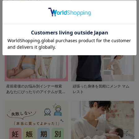
モンポケ特集
アウトレット 最大90%OFF
産前産後のお悩み別インナー検索
頑張った身体を気軽にメンテ マム
あなたにぴったりのアイテムが見つ
レスト
かる