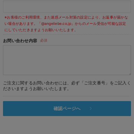
デロンギ
※お客様のご利用環境、また迷惑メール対策の設定により、お返事が届かな
入院準備の持ち物チェック
い場合があります。
「@angeliebe.co.jp」からのメール受信が可能な設定
にしていただきますようお願いいたします。
お問い合わせ内容
必須
ご注文に関するお問い合わせには、必ず「ご注文番号」をご記入く
ださいますようお願いいたします。
確認ページへ