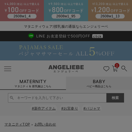
2026/NewArrival
送料495円(一部地域を除く) 7,700円以上で送料無料
マタニティウェア/授乳服の通販ならエンジェリーベ
LINE お友達登録で500円OFF
click
0
MATERNITY
BABY
マタニティ & 授乳服はこちら
ベビー用品はこちら
戻る
戻る
戻る
戻る
戻る
戻る
戻る
戻る
戻る
戻る
戻る
戻る
戻る
戻る
戻る
戻る
戻る
戻る
戻る
戻る
戻る
戻る
戻る
戻る
戻る
戻る
戻る
戻る
戻る
戻る
戻る
#新作アイテム
#お宮参り
#パジャマ
マタニティウェア全て
マタニティ 下着・インナー全て
授乳服全て
マタニティ フォーマル全て
授乳用品全て
マタニティレッグウェア全て
マタニティ ボディケア全て
アウトレット全て
特集全て
再入荷全て
送料無料アイテム全て
ブラキャミ おまとめ
【37周年祭セール】
気温差別オススメアイ
マタニティウェア お
こだわりの履き心地！
出産準備応援割全て
春のマタニティワンピ
Gift Selection 
冬の冷え対策インナー
入院準備の持ち物チェ
冬のあったか特集全て
マタニティ ワンピース
授乳ワンピース
マタニティ スーツ
妊婦用 抱き枕・授乳クッション
マタニティストッキング・タイツ
妊娠線クリーム
【アウトレット】ワンピース
抗菌防臭加工
再入荷｜インナー
授乳ブラ・マタニティブラ（マタニティインナー・産後用品）
ワンピース
【37周年祭セール】2
【15℃】3月下旬～
動きやすく着回しでき
強撚スムース(コスパ
【おまとめ割】パジャ
カジュアル
ジャケット派
マタニティパジャマ
【オフィスカジュアル
レギンスタイプ
【フォーマル】ワンピ
【ベビー】長袖
ハンカチ
快適ウェア10%OFF
セットアップ・ レイ
〜3,000円（税込）
薄くてあったか
入院してすぐ使うグッ
【冬のあったか特集】
マタニティTOP
お問い合わせ
＞