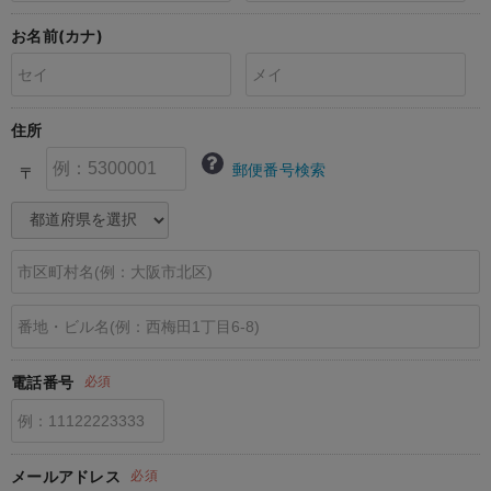
erbaviva（エルバビーバ）
お名前(カナ)
安心の日本製。先輩ママが買ってよかった！本当に必要な出産準備品
ハレの日に着るANGELIEBEのセレモニー
住所
買って正解！高評価レビューアイテム
郵便番号検索
〒
冬に可愛いニットがお得！
親子コーデ｜ママとベビーにおすすめ！
便利な育児家電
Gift Selection 出産祝い
ロンパースはいつからいつまで使う？選ぶポイントも解説！
電話番号
必須
保育園・入園準備特集
ファルスカ
メールアドレス
必須