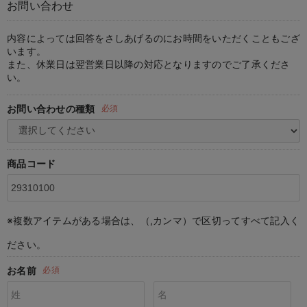
お問い合わせ
マタニティ パンツ
マタニティ ショーツ
授乳トップス
マタニティ オフィス 通勤服
授乳 ケープ
マタニティレギンス
【アウトレット】トップス・授乳トップス
透け防止
再入荷｜アウター
トップス
【37周年祭セール】4
【〜10℃】3月中旬
涼しくて可愛い「ワン
デニム
きれいめトップス派
マタニティインナー
【オフィスカジュアル
パンツタイプ
【フォーマル】ボトム
【ベビー】半袖
2WAYオール
Aライン ・フレアワ
〜5,000円（税込）
綿混素材
赤ちゃんへ使うもの
【冬のあったか特集】
マタニティ スカート
妊婦帯・腹帯・産前ガードル
マタニティ ドレス（結婚式・お呼ばれ）
【アウトレット】ボトムス
見えてもカワイイ
パンツ
レギンス
きれいめスカート派
ベビー
【フォーマル】トップ
【ベビー】グッズ
コンビ肌着
Iライン ・タイトシ
〜10,000円（税込）
腹巻・ひざ上パンツ
産後に使うグッズ
【冬のあったか特集】
内容によっては回答をさしあげるのにお時間をいただくこともござ
います。
また、休業日は翌営業日以降の対応となりますのでご了承くださ
マタニティ トップス
マタニティ 授乳 キャミソール
マタニティ フォーマル パンツ・ボトムス
【アウトレット】パジャマ
コットン素材
スカート
オフィス
きれいめ美脚パンツ派
短肌着
快適ウェア10%OFF
ジャンパースカート/
10,001円（税込）〜
保温&リカバリー
【冬のあったか特集】
い。
マタニティ アウター（コート）・ママコート
産褥ショーツ
【アウトレット】インナー
冷房対策
パジャマ
ツィード派
セット
ワーク・オフィス
女の子におススメのギ
レギンス・タイツ
お問い合わせの種類
必須
骨盤・マタニティベルト （妊娠中・産後）
【アウトレット】ベビー
接触冷感素材
インナー
MAX55%OFF ブラッ
王道シンプル派
カジュアル
男の子におススメのギ
カップ付きインナー
産後 ガードル インナー
Tシャツブラ
雑貨
セットアップ派
フォーマル / オケー
定番ギフト
あったか度◎
商品コード
マタニティ 腹巻き
ブラトップ
ベビー
あったかアイテム｜ベ
もらって嬉しいギフト
裏起毛素材
親子セット
かわいくておもしろい
※複数アイテムがある場合は、（,カンマ）で区切ってすべて記入く
快適機能ウェア特集 トップス
何枚あっても嬉しいア
ださい。
快適機能ウェア特集 ボトムス
長く使えるアイテム
お名前
必須
快適機能ウェア特集 パジャマ
お部屋映えアイテム