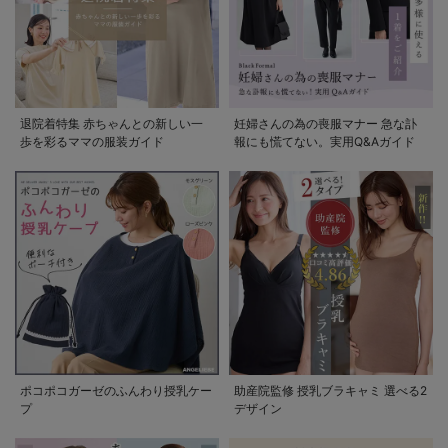
退院着特集 赤ちゃんとの新しい一
妊婦さんの為の喪服マナー 急な訃
歩を彩るママの服装ガイド
報にも慌てない。実用Q&Aガイド
ポコポコガーゼのふんわり授乳ケー
助産院監修 授乳ブラキャミ 選べる2
プ
デザイン