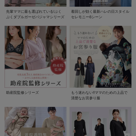
先輩ママに最も選ばれている!ぷく
着回しが効く最新ハレの日スタイル
ぷくダブルガーゼパジャマシリーズ
セレモニー6シーン
助産院監修シリーズ
もう迷わない!!ママのための上品で
清楚なお宮参り服