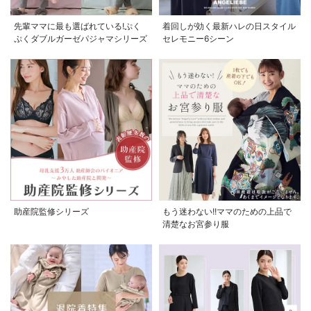
先輩ママに最も選ばれている!ぷく
着回しが効く最新ハレの日スタイル
ぷくダブルガーゼパジャマシリーズ
セレモニー6シーン
助産院監修シリーズ
もう迷わない!!ママのための上品で
清楚なお宮参り服