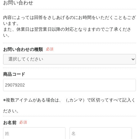
お問い合わせ
マタニティ パンツ
マタニティ ショーツ
授乳トップス
マタニティ オフィス 通勤服
授乳 ケープ
マタニティレギンス
【アウトレット】トップス・授乳トップス
透け防止
再入荷｜アウター
トップス
【37周年祭セール】4
【〜10℃】3月中旬
涼しくて可愛い「ワン
デニム
きれいめトップス派
マタニティインナー
【オフィスカジュアル
パンツタイプ
【フォーマル】ボトム
【ベビー】半袖
2WAYオール
Aライン ・フレアワ
〜5,000円（税込）
綿混素材
赤ちゃんへ使うもの
【冬のあったか特集】
マタニティ スカート
妊婦帯・腹帯・産前ガードル
マタニティ ドレス（結婚式・お呼ばれ）
【アウトレット】ボトムス
見えてもカワイイ
パンツ
レギンス
きれいめスカート派
ベビー
【フォーマル】トップ
【ベビー】グッズ
コンビ肌着
Iライン ・タイトシ
〜10,000円（税込）
腹巻・ひざ上パンツ
産後に使うグッズ
【冬のあったか特集】
内容によっては回答をさしあげるのにお時間をいただくこともござ
います。
また、休業日は翌営業日以降の対応となりますのでご了承くださ
マタニティ トップス
マタニティ 授乳 キャミソール
マタニティ フォーマル パンツ・ボトムス
【アウトレット】パジャマ
コットン素材
スカート
オフィス
きれいめ美脚パンツ派
短肌着
快適ウェア10%OFF
ジャンパースカート/
10,001円（税込）〜
保温&リカバリー
【冬のあったか特集】
い。
マタニティ アウター（コート）・ママコート
産褥ショーツ
【アウトレット】インナー
冷房対策
パジャマ
ツィード派
セット
ワーク・オフィス
女の子におススメのギ
レギンス・タイツ
お問い合わせの種類
必須
骨盤・マタニティベルト （妊娠中・産後）
【アウトレット】ベビー
接触冷感素材
インナー
MAX55%OFF ブラッ
王道シンプル派
カジュアル
男の子におススメのギ
カップ付きインナー
産後 ガードル インナー
Tシャツブラ
雑貨
セットアップ派
フォーマル / オケー
定番ギフト
あったか度◎
商品コード
マタニティ 腹巻き
ブラトップ
ベビー
あったかアイテム｜ベ
もらって嬉しいギフト
裏起毛素材
親子セット
かわいくておもしろい
※複数アイテムがある場合は、（,カンマ）で区切ってすべて記入く
快適機能ウェア特集 トップス
何枚あっても嬉しいア
ださい。
快適機能ウェア特集 ボトムス
長く使えるアイテム
お名前
必須
快適機能ウェア特集 パジャマ
お部屋映えアイテム