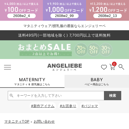
2026/NewArrival
マタニティウェア/授乳服の通販ならエンジェリーベ
送料495円(一部地域を除く) 7,700円以上で送料無料
LINE お友達登録で500円OFF
click
0
MATERNITY
BABY
マタニティ & 授乳服はこちら
ベビー用品はこちら
戻る
戻る
戻る
戻る
戻る
戻る
戻る
戻る
戻る
戻る
戻る
戻る
戻る
戻る
戻る
戻る
戻る
戻る
戻る
戻る
戻る
戻る
戻る
戻る
戻る
戻る
戻る
戻る
戻る
戻る
戻る
#新作アイテム
#お宮参り
#パジャマ
マタニティウェア全て
マタニティ 下着・インナー全て
授乳服全て
マタニティ フォーマル全て
授乳用品全て
マタニティレッグウェア全て
マタニティ ボディケア全て
アウトレット全て
特集全て
再入荷全て
送料無料アイテム全て
ブラキャミ おまとめ
【37周年祭セール】
気温差別オススメアイ
マタニティウェア お
こだわりの履き心地！
出産準備応援割全て
春のマタニティワンピ
Gift Selection 
冬の冷え対策インナー
入院準備の持ち物チェ
冬のあったか特集全て
マタニティ ワンピース
授乳ワンピース
マタニティ スーツ
妊婦用 抱き枕・授乳クッション
マタニティストッキング・タイツ
妊娠線クリーム
【アウトレット】ワンピース
抗菌防臭加工
再入荷｜インナー
授乳ブラ・マタニティブラ（マタニティインナー・産後用品）
ワンピース
【37周年祭セール】2
【15℃】3月下旬～
動きやすく着回しでき
強撚スムース(コスパ
【おまとめ割】パジャ
カジュアル
ジャケット派
マタニティパジャマ
【オフィスカジュアル
レギンスタイプ
【フォーマル】ワンピ
【ベビー】長袖
ハンカチ
快適ウェア10%OFF
セットアップ・ レイ
〜3,000円（税込）
薄くてあったか
入院してすぐ使うグッ
【冬のあったか特集】
マタニティTOP
お問い合わせ
＞