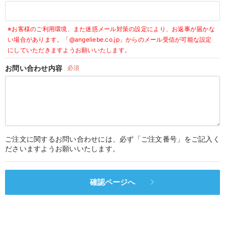
デロンギ
※お客様のご利用環境、また迷惑メール対策の設定により、お返事が届かな
入院準備の持ち物チェック
い場合があります。
「@angeliebe.co.jp」からのメール受信が可能な設定
にしていただきますようお願いいたします。
お問い合わせ内容
必須
ご注文に関するお問い合わせには、必ず「ご注文番号」をご記入く
ださいますようお願いいたします。
確認ページへ