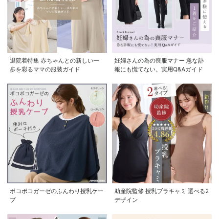
退院着特集 赤ちゃんとの新しい一
妊婦さんの為の喪服マナー 急な訃
歩を彩るママの服装ガイド
報にも慌てない。実用Q&Aガイド
ポコポコガーゼのふんわり授乳ケー
助産院監修 授乳ブラキャミ 選べる2
プ
デザイン