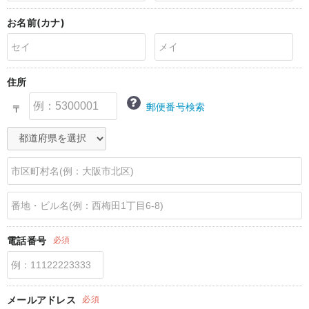
erbaviva（エルバビーバ）
お名前(カナ)
安心の日本製。先輩ママが買ってよかった！本当に必要な出産準備品
ハレの日に着るANGELIEBEのセレモニー
住所
買って正解！高評価レビューアイテム
郵便番号検索
〒
冬に可愛いニットがお得！
親子コーデ｜ママとベビーにおすすめ！
便利な育児家電
Gift Selection 出産祝い
ロンパースはいつからいつまで使う？選ぶポイントも解説！
電話番号
必須
保育園・入園準備特集
ファルスカ
メールアドレス
必須