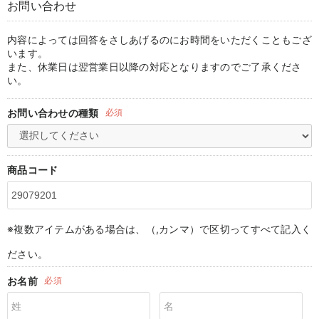
お問い合わせ
マタニティ パンツ
マタニティ ショーツ
授乳トップス
マタニティ オフィス 通勤服
授乳 ケープ
マタニティレギンス
【アウトレット】トップス・授乳トップス
透け防止
再入荷｜アウター
トップス
【37周年祭セール】4
【〜10℃】3月中旬
涼しくて可愛い「ワン
デニム
きれいめトップス派
マタニティインナー
【オフィスカジュアル
パンツタイプ
【フォーマル】ボトム
【ベビー】半袖
2WAYオール
Aライン ・フレアワ
〜5,000円（税込）
綿混素材
赤ちゃんへ使うもの
【冬のあったか特集】
マタニティ スカート
妊婦帯・腹帯・産前ガードル
マタニティ ドレス（結婚式・お呼ばれ）
【アウトレット】ボトムス
見えてもカワイイ
パンツ
レギンス
きれいめスカート派
ベビー
【フォーマル】トップ
【ベビー】グッズ
コンビ肌着
Iライン ・タイトシ
〜10,000円（税込）
腹巻・ひざ上パンツ
産後に使うグッズ
【冬のあったか特集】
内容によっては回答をさしあげるのにお時間をいただくこともござ
います。
また、休業日は翌営業日以降の対応となりますのでご了承くださ
マタニティ トップス
マタニティ 授乳 キャミソール
マタニティ フォーマル パンツ・ボトムス
【アウトレット】パジャマ
コットン素材
スカート
オフィス
きれいめ美脚パンツ派
短肌着
快適ウェア10%OFF
ジャンパースカート/
10,001円（税込）〜
保温&リカバリー
【冬のあったか特集】
い。
マタニティ アウター（コート）・ママコート
産褥ショーツ
【アウトレット】インナー
冷房対策
パジャマ
ツィード派
セット
ワーク・オフィス
女の子におススメのギ
レギンス・タイツ
お問い合わせの種類
必須
骨盤・マタニティベルト （妊娠中・産後）
【アウトレット】ベビー
接触冷感素材
インナー
MAX55%OFF ブラッ
王道シンプル派
カジュアル
男の子におススメのギ
カップ付きインナー
産後 ガードル インナー
Tシャツブラ
雑貨
セットアップ派
フォーマル / オケー
定番ギフト
あったか度◎
商品コード
マタニティ 腹巻き
ブラトップ
ベビー
あったかアイテム｜ベ
もらって嬉しいギフト
裏起毛素材
親子セット
かわいくておもしろい
※複数アイテムがある場合は、（,カンマ）で区切ってすべて記入く
快適機能ウェア特集 トップス
何枚あっても嬉しいア
ださい。
快適機能ウェア特集 ボトムス
長く使えるアイテム
お名前
必須
快適機能ウェア特集 パジャマ
お部屋映えアイテム