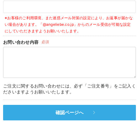
デロンギ
※お客様のご利用環境、また迷惑メール対策の設定により、お返事が届かな
入院準備の持ち物チェック
い場合があります。
「@angeliebe.co.jp」からのメール受信が可能な設定
にしていただきますようお願いいたします。
お問い合わせ内容
必須
ご注文に関するお問い合わせには、必ず「ご注文番号」をご記入く
ださいますようお願いいたします。
確認ページへ