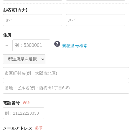
erbaviva（エルバビーバ）
お名前(カナ)
安心の日本製。先輩ママが買ってよかった！本当に必要な出産準備品
ハレの日に着るANGELIEBEのセレモニー
住所
買って正解！高評価レビューアイテム
郵便番号検索
〒
冬に可愛いニットがお得！
親子コーデ｜ママとベビーにおすすめ！
便利な育児家電
Gift Selection 出産祝い
ロンパースはいつからいつまで使う？選ぶポイントも解説！
電話番号
必須
保育園・入園準備特集
ファルスカ
メールアドレス
必須