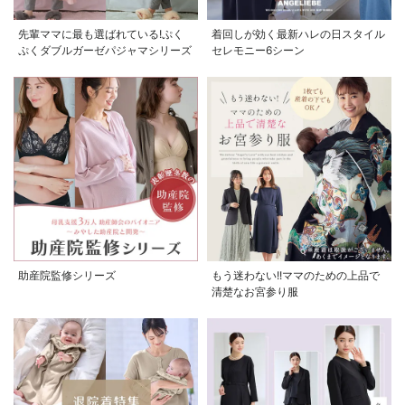
先輩ママに最も選ばれている!ぷく
着回しが効く最新ハレの日スタイル
ぷくダブルガーゼパジャマシリーズ
セレモニー6シーン
助産院監修シリーズ
もう迷わない!!ママのための上品で
清楚なお宮参り服