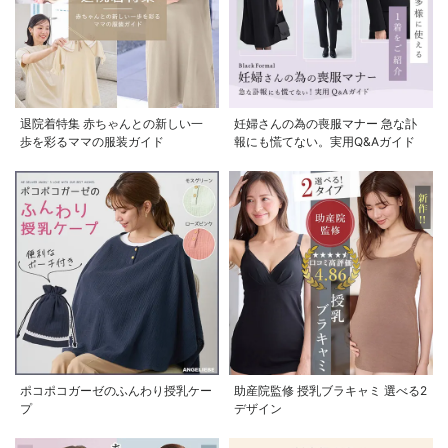
退院着特集 赤ちゃんとの新しい一
妊婦さんの為の喪服マナー 急な訃
歩を彩るママの服装ガイド
報にも慌てない。実用Q&Aガイド
ポコポコガーゼのふんわり授乳ケー
助産院監修 授乳ブラキャミ 選べる2
プ
デザイン