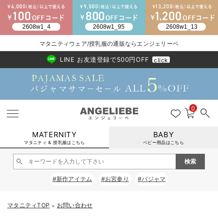
2026/NewArrival
送料495円(一部地域を除く) 7,700円以上で送料無料
マタニティウェア/授乳服の通販ならエンジェリーベ
LINE お友達登録で500円OFF
click
0
MATERNITY
BABY
マタニティ & 授乳服はこちら
ベビー用品はこちら
戻る
戻る
戻る
戻る
戻る
戻る
戻る
戻る
戻る
戻る
戻る
戻る
戻る
戻る
戻る
戻る
戻る
戻る
戻る
戻る
戻る
戻る
戻る
戻る
戻る
戻る
戻る
戻る
戻る
戻る
戻る
#新作アイテム
#お宮参り
#パジャマ
マタニティウェア全て
マタニティ 下着・インナー全て
授乳服全て
マタニティ フォーマル全て
授乳用品全て
マタニティレッグウェア全て
マタニティ ボディケア全て
アウトレット全て
特集全て
再入荷全て
送料無料アイテム全て
ブラキャミ おまとめ
【37周年祭セール】
気温差別オススメアイ
マタニティウェア お
こだわりの履き心地！
出産準備応援割全て
春のマタニティワンピ
Gift Selection 
冬の冷え対策インナー
入院準備の持ち物チェ
冬のあったか特集全て
マタニティ ワンピース
授乳ワンピース
マタニティ スーツ
妊婦用 抱き枕・授乳クッション
マタニティストッキング・タイツ
妊娠線クリーム
【アウトレット】ワンピース
抗菌防臭加工
再入荷｜インナー
授乳ブラ・マタニティブラ（マタニティインナー・産後用品）
ワンピース
【37周年祭セール】2
【15℃】3月下旬～
動きやすく着回しでき
強撚スムース(コスパ
【おまとめ割】パジャ
カジュアル
ジャケット派
マタニティパジャマ
【オフィスカジュアル
レギンスタイプ
【フォーマル】ワンピ
【ベビー】長袖
ハンカチ
快適ウェア10%OFF
セットアップ・ レイ
〜3,000円（税込）
薄くてあったか
入院してすぐ使うグッ
【冬のあったか特集】
マタニティTOP
お問い合わせ
＞