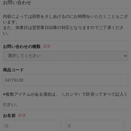
お問い合わせ
マタニティ パンツ
マタニティ ショーツ
授乳トップス
マタニティ オフィス 通勤服
授乳 ケープ
マタニティレギンス
【アウトレット】トップス・授乳トップス
透け防止
再入荷｜アウター
トップス
【37周年祭セール】4
【〜10℃】3月中旬
涼しくて可愛い「ワン
デニム
きれいめトップス派
マタニティインナー
【オフィスカジュアル
パンツタイプ
【フォーマル】ボトム
【ベビー】半袖
2WAYオール
Aライン ・フレアワ
〜5,000円（税込）
綿混素材
赤ちゃんへ使うもの
【冬のあったか特集】
マタニティ スカート
妊婦帯・腹帯・産前ガードル
マタニティ ドレス（結婚式・お呼ばれ）
【アウトレット】ボトムス
見えてもカワイイ
パンツ
レギンス
きれいめスカート派
ベビー
【フォーマル】トップ
【ベビー】グッズ
コンビ肌着
Iライン ・タイトシ
〜10,000円（税込）
腹巻・ひざ上パンツ
産後に使うグッズ
【冬のあったか特集】
内容によっては回答をさしあげるのにお時間をいただくこともござ
います。
また、休業日は翌営業日以降の対応となりますのでご了承くださ
マタニティ トップス
マタニティ 授乳 キャミソール
マタニティ フォーマル パンツ・ボトムス
【アウトレット】パジャマ
コットン素材
スカート
オフィス
きれいめ美脚パンツ派
短肌着
快適ウェア10%OFF
ジャンパースカート/
10,001円（税込）〜
保温&リカバリー
【冬のあったか特集】
い。
マタニティ アウター（コート）・ママコート
産褥ショーツ
【アウトレット】インナー
冷房対策
パジャマ
ツィード派
セット
ワーク・オフィス
女の子におススメのギ
レギンス・タイツ
お問い合わせの種類
必須
骨盤・マタニティベルト （妊娠中・産後）
【アウトレット】ベビー
接触冷感素材
インナー
MAX55%OFF ブラッ
王道シンプル派
カジュアル
男の子におススメのギ
カップ付きインナー
産後 ガードル インナー
Tシャツブラ
雑貨
セットアップ派
フォーマル / オケー
定番ギフト
あったか度◎
商品コード
マタニティ 腹巻き
ブラトップ
ベビー
あったかアイテム｜ベ
もらって嬉しいギフト
裏起毛素材
親子セット
かわいくておもしろい
※複数アイテムがある場合は、（,カンマ）で区切ってすべて記入く
快適機能ウェア特集 トップス
何枚あっても嬉しいア
ださい。
快適機能ウェア特集 ボトムス
長く使えるアイテム
お名前
必須
快適機能ウェア特集 パジャマ
お部屋映えアイテム