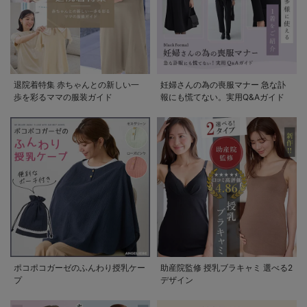
退院着特集 赤ちゃんとの新しい一
妊婦さんの為の喪服マナー 急な訃
歩を彩るママの服装ガイド
報にも慌てない。実用Q&Aガイド
ポコポコガーゼのふんわり授乳ケー
助産院監修 授乳ブラキャミ 選べる2
プ
デザイン