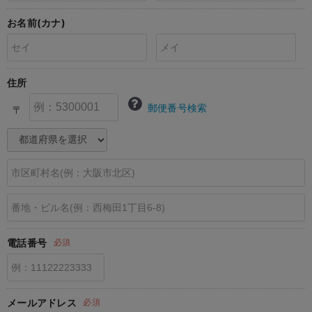
erbaviva（エルバビーバ）
お名前(カナ)
安心の日本製。先輩ママが買ってよかった！本当に必要な出産準備品
ハレの日に着るANGELIEBEのセレモニー
住所
買って正解！高評価レビューアイテム
郵便番号検索
〒
冬に可愛いニットがお得！
親子コーデ｜ママとベビーにおすすめ！
便利な育児家電
Gift Selection 出産祝い
ロンパースはいつからいつまで使う？選ぶポイントも解説！
電話番号
必須
保育園・入園準備特集
ファルスカ
メールアドレス
必須