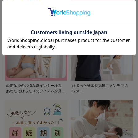
モンポケ特集
アウトレット 最大90%OFF
産前産後のお悩み別インナー検索
頑張った身体を気軽にメンテ マム
あなたにぴったりのアイテムが見つ
レスト
かる