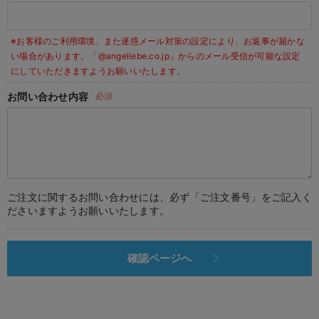
デロンギ
※お客様のご利用環境、また迷惑メール対策の設定により、お返事が届かな
入院準備の持ち物チェック
い場合があります。
「@angeliebe.co.jp」からのメール受信が可能な設定
にしていただきますようお願いいたします。
お問い合わせ内容
必須
ご注文に関するお問い合わせには、必ず「ご注文番号」をご記入く
ださいますようお願いいたします。
確認ページへ