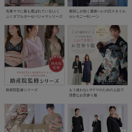
先輩ママに最も選ばれている!ぷく
着回しが効く最新ハレの日スタイル
ぷくダブルガーゼパジャマシリーズ
セレモニー6シーン
助産院監修シリーズ
もう迷わない!!ママのための上品で
清楚なお宮参り服