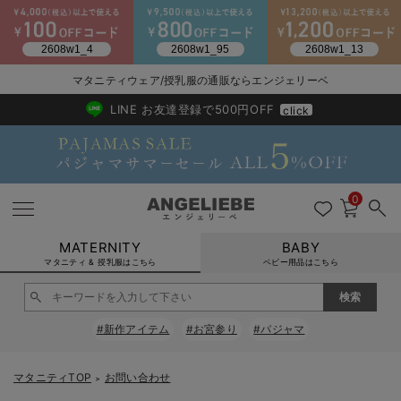
2026/NewArrival
送料495円(一部地域を除く) 7,700円以上で送料無料
マタニティウェア/授乳服の通販ならエンジェリーベ
LINE お友達登録で500円OFF
click
0
MATERNITY
BABY
マタニティ & 授乳服はこちら
ベビー用品はこちら
戻る
戻る
戻る
戻る
戻る
戻る
戻る
戻る
戻る
戻る
戻る
戻る
戻る
戻る
戻る
戻る
戻る
戻る
戻る
戻る
戻る
戻る
戻る
戻る
戻る
戻る
戻る
戻る
戻る
戻る
戻る
#新作アイテム
#お宮参り
#パジャマ
マタニティウェア全て
マタニティ 下着・インナー全て
授乳服全て
マタニティ フォーマル全て
授乳用品全て
マタニティレッグウェア全て
マタニティ ボディケア全て
アウトレット全て
特集全て
再入荷全て
送料無料アイテム全て
ブラキャミ おまとめ
【37周年祭セール】
気温差別オススメアイ
マタニティウェア お
こだわりの履き心地！
出産準備応援割全て
春のマタニティワンピ
Gift Selection 
冬の冷え対策インナー
入院準備の持ち物チェ
冬のあったか特集全て
マタニティ ワンピース
授乳ワンピース
マタニティ スーツ
妊婦用 抱き枕・授乳クッション
マタニティストッキング・タイツ
妊娠線クリーム
【アウトレット】ワンピース
抗菌防臭加工
再入荷｜インナー
授乳ブラ・マタニティブラ（マタニティインナー・産後用品）
ワンピース
【37周年祭セール】2
【15℃】3月下旬～
動きやすく着回しでき
強撚スムース(コスパ
【おまとめ割】パジャ
カジュアル
ジャケット派
マタニティパジャマ
【オフィスカジュアル
レギンスタイプ
【フォーマル】ワンピ
【ベビー】長袖
ハンカチ
快適ウェア10%OFF
セットアップ・ レイ
〜3,000円（税込）
薄くてあったか
入院してすぐ使うグッ
【冬のあったか特集】
マタニティTOP
お問い合わせ
＞