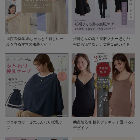
退院着特集 赤ちゃんとの新しい一
妊婦さんの為の喪服マナー 急な訃
歩を彩るママの服装ガイド
報にも慌てない。実用Q&Aガイド
ポコポコガーゼのふんわり授乳ケー
助産院監修 授乳ブラキャミ 選べる2
プ
デザイン