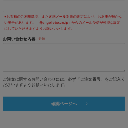
デロンギ
※お客様のご利用環境、また迷惑メール対策の設定により、お返事が届かな
入院準備の持ち物チェック
い場合があります。
「@angeliebe.co.jp」からのメール受信が可能な設定
にしていただきますようお願いいたします。
お問い合わせ内容
必須
ご注文に関するお問い合わせには、必ず「ご注文番号」をご記入く
ださいますようお願いいたします。
確認ページへ