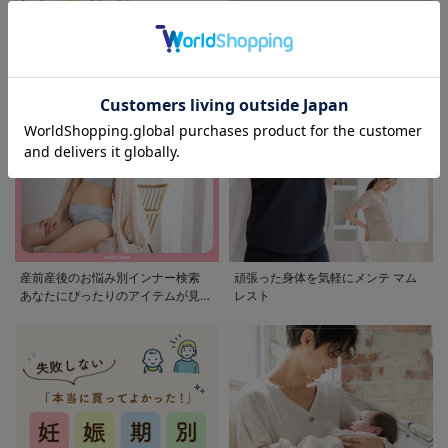
モンポケ特集
アウトレット 最大90%OFF
産前産後のお悩み別インナー検索
頑張った身体を気軽にメンテ マム
あなたにぴったりのアイテムが見つ
レスト
かる