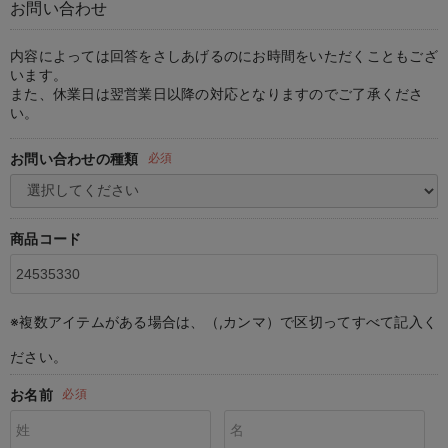
お問い合わせ
マタニティ パンツ
マタニティ ショーツ
授乳トップス
マタニティ オフィス 通勤服
授乳 ケープ
マタニティレギンス
【アウトレット】トップス・授乳トップス
透け防止
再入荷｜アウター
トップス
【37周年祭セール】4
【〜10℃】3月中旬
涼しくて可愛い「ワン
デニム
きれいめトップス派
マタニティインナー
【オフィスカジュアル
パンツタイプ
【フォーマル】ボトム
【ベビー】半袖
2WAYオール
Aライン ・フレアワ
〜5,000円（税込）
綿混素材
赤ちゃんへ使うもの
【冬のあったか特集】
マタニティ スカート
妊婦帯・腹帯・産前ガードル
マタニティ ドレス（結婚式・お呼ばれ）
【アウトレット】ボトムス
見えてもカワイイ
パンツ
レギンス
きれいめスカート派
ベビー
【フォーマル】トップ
【ベビー】グッズ
コンビ肌着
Iライン ・タイトシ
〜10,000円（税込）
腹巻・ひざ上パンツ
産後に使うグッズ
【冬のあったか特集】
内容によっては回答をさしあげるのにお時間をいただくこともござ
います。
また、休業日は翌営業日以降の対応となりますのでご了承くださ
マタニティ トップス
マタニティ 授乳 キャミソール
マタニティ フォーマル パンツ・ボトムス
【アウトレット】パジャマ
コットン素材
スカート
オフィス
きれいめ美脚パンツ派
短肌着
快適ウェア10%OFF
ジャンパースカート/
10,001円（税込）〜
保温&リカバリー
【冬のあったか特集】
い。
マタニティ アウター（コート）・ママコート
産褥ショーツ
【アウトレット】インナー
冷房対策
パジャマ
ツィード派
セット
ワーク・オフィス
女の子におススメのギ
レギンス・タイツ
お問い合わせの種類
必須
骨盤・マタニティベルト （妊娠中・産後）
【アウトレット】ベビー
接触冷感素材
インナー
MAX55%OFF ブラッ
王道シンプル派
カジュアル
男の子におススメのギ
カップ付きインナー
産後 ガードル インナー
Tシャツブラ
雑貨
セットアップ派
フォーマル / オケー
定番ギフト
あったか度◎
商品コード
マタニティ 腹巻き
ブラトップ
ベビー
あったかアイテム｜ベ
もらって嬉しいギフト
裏起毛素材
親子セット
かわいくておもしろい
※複数アイテムがある場合は、（,カンマ）で区切ってすべて記入く
快適機能ウェア特集 トップス
何枚あっても嬉しいア
ださい。
快適機能ウェア特集 ボトムス
長く使えるアイテム
お名前
必須
快適機能ウェア特集 パジャマ
お部屋映えアイテム