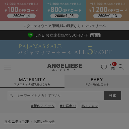
2026/NewArrival
送料495円(一部地域を除く) 7,700円以上で送料無料
マタニティウェア/授乳服の通販ならエンジェリーベ
LINE お友達登録で500円OFF
click
0
MATERNITY
BABY
マタニティ & 授乳服はこちら
ベビー用品はこちら
戻る
戻る
戻る
戻る
戻る
戻る
戻る
戻る
戻る
戻る
戻る
戻る
戻る
戻る
戻る
戻る
戻る
戻る
戻る
戻る
戻る
戻る
戻る
戻る
戻る
戻る
戻る
戻る
戻る
戻る
戻る
#新作アイテム
#お宮参り
#パジャマ
マタニティウェア全て
マタニティ 下着・インナー全て
授乳服全て
マタニティ フォーマル全て
授乳用品全て
マタニティレッグウェア全て
マタニティ ボディケア全て
アウトレット全て
特集全て
再入荷全て
送料無料アイテム全て
ブラキャミ おまとめ
【37周年祭セール】
気温差別オススメアイ
マタニティウェア お
こだわりの履き心地！
出産準備応援割全て
春のマタニティワンピ
Gift Selection 
冬の冷え対策インナー
入院準備の持ち物チェ
冬のあったか特集全て
マタニティ ワンピース
授乳ワンピース
マタニティ スーツ
妊婦用 抱き枕・授乳クッション
マタニティストッキング・タイツ
妊娠線クリーム
【アウトレット】ワンピース
抗菌防臭加工
再入荷｜インナー
授乳ブラ・マタニティブラ（マタニティインナー・産後用品）
ワンピース
【37周年祭セール】2
【15℃】3月下旬～
動きやすく着回しでき
強撚スムース(コスパ
【おまとめ割】パジャ
カジュアル
ジャケット派
マタニティパジャマ
【オフィスカジュアル
レギンスタイプ
【フォーマル】ワンピ
【ベビー】長袖
ハンカチ
快適ウェア10%OFF
セットアップ・ レイ
〜3,000円（税込）
薄くてあったか
入院してすぐ使うグッ
【冬のあったか特集】
マタニティTOP
お問い合わせ
＞