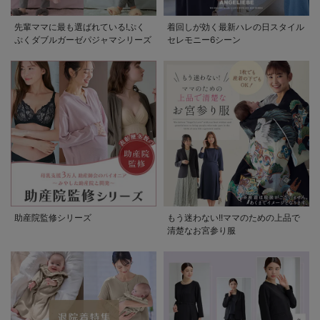
先輩ママに最も選ばれている!ぷく
着回しが効く最新ハレの日スタイル
ぷくダブルガーゼパジャマシリーズ
セレモニー6シーン
助産院監修シリーズ
もう迷わない!!ママのための上品で
清楚なお宮参り服