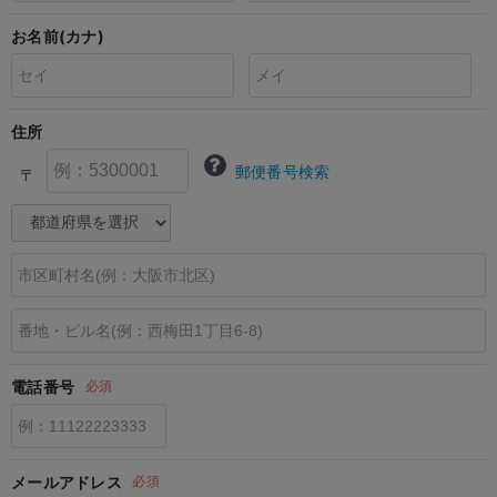
erbaviva（エルバビーバ）
お名前(カナ)
安心の日本製。先輩ママが買ってよかった！本当に必要な出産準備品
ハレの日に着るANGELIEBEのセレモニー
住所
買って正解！高評価レビューアイテム
郵便番号検索
〒
冬に可愛いニットがお得！
親子コーデ｜ママとベビーにおすすめ！
便利な育児家電
Gift Selection 出産祝い
ロンパースはいつからいつまで使う？選ぶポイントも解説！
電話番号
必須
保育園・入園準備特集
ファルスカ
メールアドレス
必須