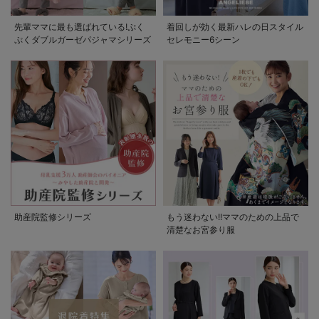
先輩ママに最も選ばれている!ぷく
着回しが効く最新ハレの日スタイル
ぷくダブルガーゼパジャマシリーズ
セレモニー6シーン
助産院監修シリーズ
もう迷わない!!ママのための上品で
清楚なお宮参り服