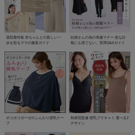
退院着特集 赤ちゃんとの新しい一
妊婦さんの為の喪服マナー 急な訃
歩を彩るママの服装ガイド
報にも慌てない。実用Q&Aガイド
ポコポコガーゼのふんわり授乳ケー
助産院監修 授乳ブラキャミ 選べる2
プ
デザイン