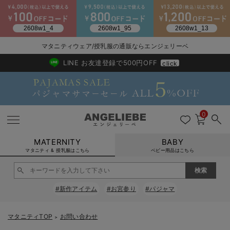
2026/NewArrival
送料495円(一部地域を除く) 7,700円以上で送料無料
マタニティウェア/授乳服の通販ならエンジェリーベ
LINE お友達登録で500円OFF
click
0
MATERNITY
BABY
マタニティ & 授乳服はこちら
ベビー用品はこちら
戻る
戻る
戻る
戻る
戻る
戻る
戻る
戻る
戻る
戻る
戻る
戻る
戻る
戻る
戻る
戻る
戻る
戻る
戻る
戻る
戻る
戻る
戻る
戻る
戻る
戻る
戻る
戻る
戻る
戻る
戻る
#新作アイテム
#お宮参り
#パジャマ
マタニティウェア全て
マタニティ 下着・インナー全て
授乳服全て
マタニティ フォーマル全て
授乳用品全て
マタニティレッグウェア全て
マタニティ ボディケア全て
アウトレット全て
特集全て
再入荷全て
送料無料アイテム全て
ブラキャミ おまとめ
【37周年祭セール】
気温差別オススメアイ
マタニティウェア お
こだわりの履き心地！
出産準備応援割全て
春のマタニティワンピ
Gift Selection 
冬の冷え対策インナー
入院準備の持ち物チェ
冬のあったか特集全て
マタニティ ワンピース
授乳ワンピース
マタニティ スーツ
妊婦用 抱き枕・授乳クッション
マタニティストッキング・タイツ
妊娠線クリーム
【アウトレット】ワンピース
抗菌防臭加工
再入荷｜インナー
授乳ブラ・マタニティブラ（マタニティインナー・産後用品）
ワンピース
【37周年祭セール】2
【15℃】3月下旬～
動きやすく着回しでき
強撚スムース(コスパ
【おまとめ割】パジャ
カジュアル
ジャケット派
マタニティパジャマ
【オフィスカジュアル
レギンスタイプ
【フォーマル】ワンピ
【ベビー】長袖
ハンカチ
快適ウェア10%OFF
セットアップ・ レイ
〜3,000円（税込）
薄くてあったか
入院してすぐ使うグッ
【冬のあったか特集】
マタニティTOP
お問い合わせ
＞