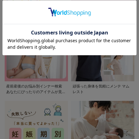
モンポケ特集
アウトレット 最大90%OFF
産前産後のお悩み別インナー検索
頑張った身体を気軽にメンテ マム
あなたにぴったりのアイテムが見つ
レスト
かる