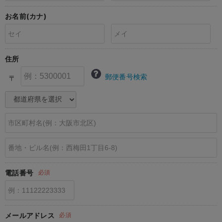
erbaviva（エルバビーバ）
お名前(カナ)
安心の日本製。先輩ママが買ってよかった！本当に必要な出産準備品
ハレの日に着るANGELIEBEのセレモニー
住所
買って正解！高評価レビューアイテム
郵便番号検索
〒
冬に可愛いニットがお得！
親子コーデ｜ママとベビーにおすすめ！
便利な育児家電
Gift Selection 出産祝い
ロンパースはいつからいつまで使う？選ぶポイントも解説！
電話番号
必須
保育園・入園準備特集
ファルスカ
メールアドレス
必須