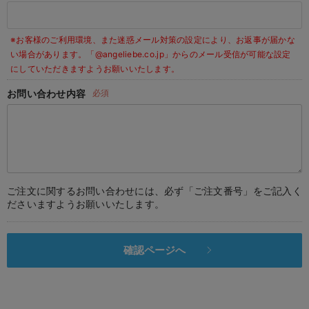
デロンギ
※お客様のご利用環境、また迷惑メール対策の設定により、お返事が届かな
入院準備の持ち物チェック
い場合があります。
「@angeliebe.co.jp」からのメール受信が可能な設定
にしていただきますようお願いいたします。
お問い合わせ内容
必須
ご注文に関するお問い合わせには、必ず「ご注文番号」をご記入く
ださいますようお願いいたします。
確認ページへ