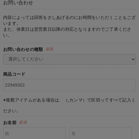
お問い合わせ
マタニティ パンツ
マタニティ ショーツ
授乳トップス
マタニティ オフィス 通勤服
授乳 ケープ
マタニティレギンス
【アウトレット】トップス・授乳トップス
透け防止
再入荷｜アウター
トップス
【37周年祭セール】4
【〜10℃】3月中旬
涼しくて可愛い「ワン
デニム
きれいめトップス派
マタニティインナー
【オフィスカジュアル
パンツタイプ
【フォーマル】ボトム
【ベビー】半袖
2WAYオール
Aライン ・フレアワ
〜5,000円（税込）
綿混素材
赤ちゃんへ使うもの
【冬のあったか特集】
マタニティ スカート
妊婦帯・腹帯・産前ガードル
マタニティ ドレス（結婚式・お呼ばれ）
【アウトレット】ボトムス
見えてもカワイイ
パンツ
レギンス
きれいめスカート派
ベビー
【フォーマル】トップ
【ベビー】グッズ
コンビ肌着
Iライン ・タイトシ
〜10,000円（税込）
腹巻・ひざ上パンツ
産後に使うグッズ
【冬のあったか特集】
内容によっては回答をさしあげるのにお時間をいただくこともござ
います。
また、休業日は翌営業日以降の対応となりますのでご了承くださ
マタニティ トップス
マタニティ 授乳 キャミソール
マタニティ フォーマル パンツ・ボトムス
【アウトレット】パジャマ
コットン素材
スカート
オフィス
きれいめ美脚パンツ派
短肌着
快適ウェア10%OFF
ジャンパースカート/
10,001円（税込）〜
保温&リカバリー
【冬のあったか特集】
い。
マタニティ アウター（コート）・ママコート
産褥ショーツ
【アウトレット】インナー
冷房対策
パジャマ
ツィード派
セット
ワーク・オフィス
女の子におススメのギ
レギンス・タイツ
お問い合わせの種類
必須
骨盤・マタニティベルト （妊娠中・産後）
【アウトレット】ベビー
接触冷感素材
インナー
MAX55%OFF ブラッ
王道シンプル派
カジュアル
男の子におススメのギ
カップ付きインナー
産後 ガードル インナー
Tシャツブラ
雑貨
セットアップ派
フォーマル / オケー
定番ギフト
あったか度◎
商品コード
マタニティ 腹巻き
ブラトップ
ベビー
あったかアイテム｜ベ
もらって嬉しいギフト
裏起毛素材
親子セット
かわいくておもしろい
※複数アイテムがある場合は、（,カンマ）で区切ってすべて記入く
快適機能ウェア特集 トップス
何枚あっても嬉しいア
ださい。
快適機能ウェア特集 ボトムス
長く使えるアイテム
お名前
必須
快適機能ウェア特集 パジャマ
お部屋映えアイテム