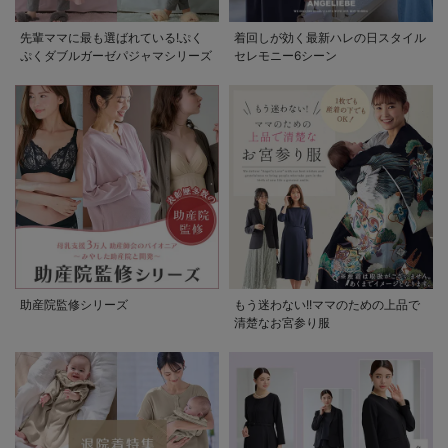
先輩ママに最も選ばれている!ぷく
着回しが効く最新ハレの日スタイル
ぷくダブルガーゼパジャマシリーズ
セレモニー6シーン
助産院監修シリーズ
もう迷わない!!ママのための上品で
清楚なお宮参り服