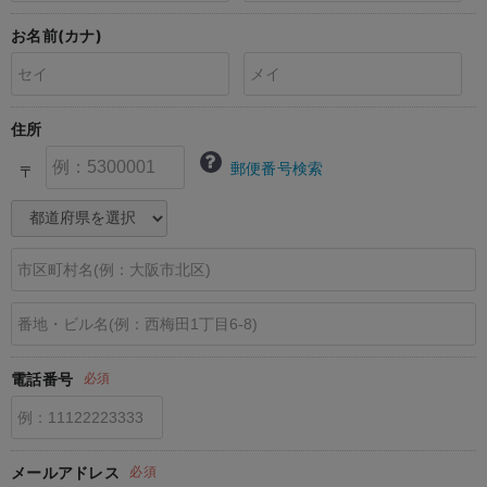
erbaviva（エルバビーバ）
お名前(カナ)
安心の日本製。先輩ママが買ってよかった！本当に必要な出産準備品
ハレの日に着るANGELIEBEのセレモニー
住所
買って正解！高評価レビューアイテム
郵便番号検索
〒
冬に可愛いニットがお得！
親子コーデ｜ママとベビーにおすすめ！
便利な育児家電
Gift Selection 出産祝い
ロンパースはいつからいつまで使う？選ぶポイントも解説！
電話番号
必須
保育園・入園準備特集
ファルスカ
メールアドレス
必須