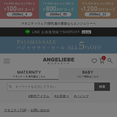
2026/NewArrival
送料495円(一部地域を除く) 7,700円以上で送料無料
マタニティウェア/授乳服の通販ならエンジェリーベ
LINE お友達登録で500円OFF
click
0
MATERNITY
BABY
マタニティ & 授乳服はこちら
ベビー用品はこちら
戻る
戻る
戻る
戻る
戻る
戻る
戻る
戻る
戻る
戻る
戻る
戻る
戻る
戻る
戻る
戻る
戻る
戻る
戻る
戻る
戻る
戻る
戻る
戻る
戻る
戻る
戻る
戻る
戻る
戻る
戻る
#新作アイテム
#お宮参り
#パジャマ
マタニティウェア全て
マタニティ 下着・インナー全て
授乳服全て
マタニティ フォーマル全て
授乳用品全て
マタニティレッグウェア全て
マタニティ ボディケア全て
アウトレット全て
特集全て
再入荷全て
送料無料アイテム全て
ブラキャミ おまとめ
【37周年祭セール】
気温差別オススメアイ
マタニティウェア お
こだわりの履き心地！
出産準備応援割全て
春のマタニティワンピ
Gift Selection 
冬の冷え対策インナー
入院準備の持ち物チェ
冬のあったか特集全て
マタニティ ワンピース
授乳ワンピース
マタニティ スーツ
妊婦用 抱き枕・授乳クッション
マタニティストッキング・タイツ
妊娠線クリーム
【アウトレット】ワンピース
抗菌防臭加工
再入荷｜インナー
授乳ブラ・マタニティブラ（マタニティインナー・産後用品）
ワンピース
【37周年祭セール】2
【15℃】3月下旬～
動きやすく着回しでき
強撚スムース(コスパ
【おまとめ割】パジャ
カジュアル
ジャケット派
マタニティパジャマ
【オフィスカジュアル
レギンスタイプ
【フォーマル】ワンピ
【ベビー】長袖
ハンカチ
快適ウェア10%OFF
セットアップ・ レイ
〜3,000円（税込）
薄くてあったか
入院してすぐ使うグッ
【冬のあったか特集】
マタニティTOP
お問い合わせ
＞