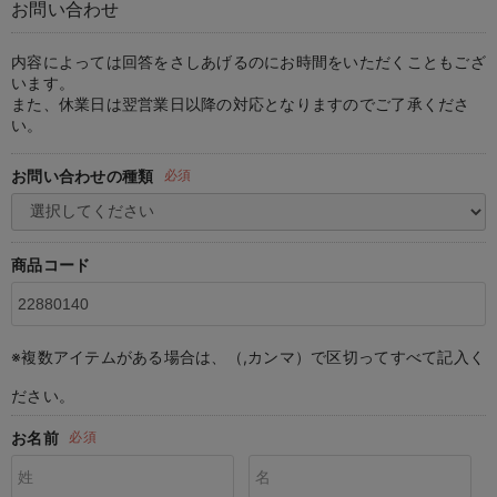
お問い合わせ
マタニティ パンツ
マタニティ ショーツ
授乳トップス
マタニティ オフィス 通勤服
授乳 ケープ
マタニティレギンス
【アウトレット】トップス・授乳トップス
透け防止
再入荷｜アウター
トップス
【37周年祭セール】4
【〜10℃】3月中旬
涼しくて可愛い「ワン
デニム
きれいめトップス派
マタニティインナー
【オフィスカジュアル
パンツタイプ
【フォーマル】ボトム
【ベビー】半袖
2WAYオール
Aライン ・フレアワ
〜5,000円（税込）
綿混素材
赤ちゃんへ使うもの
【冬のあったか特集】
マタニティ スカート
妊婦帯・腹帯・産前ガードル
マタニティ ドレス（結婚式・お呼ばれ）
【アウトレット】ボトムス
見えてもカワイイ
パンツ
レギンス
きれいめスカート派
ベビー
【フォーマル】トップ
【ベビー】グッズ
コンビ肌着
Iライン ・タイトシ
〜10,000円（税込）
腹巻・ひざ上パンツ
産後に使うグッズ
【冬のあったか特集】
内容によっては回答をさしあげるのにお時間をいただくこともござ
います。
また、休業日は翌営業日以降の対応となりますのでご了承くださ
マタニティ トップス
マタニティ 授乳 キャミソール
マタニティ フォーマル パンツ・ボトムス
【アウトレット】パジャマ
コットン素材
スカート
オフィス
きれいめ美脚パンツ派
短肌着
快適ウェア10%OFF
ジャンパースカート/
10,001円（税込）〜
保温&リカバリー
【冬のあったか特集】
い。
マタニティ アウター（コート）・ママコート
産褥ショーツ
【アウトレット】インナー
冷房対策
パジャマ
ツィード派
セット
ワーク・オフィス
女の子におススメのギ
レギンス・タイツ
お問い合わせの種類
必須
骨盤・マタニティベルト （妊娠中・産後）
【アウトレット】ベビー
接触冷感素材
インナー
MAX55%OFF ブラッ
王道シンプル派
カジュアル
男の子におススメのギ
カップ付きインナー
産後 ガードル インナー
Tシャツブラ
雑貨
セットアップ派
フォーマル / オケー
定番ギフト
あったか度◎
商品コード
マタニティ 腹巻き
ブラトップ
ベビー
あったかアイテム｜ベ
もらって嬉しいギフト
裏起毛素材
親子セット
かわいくておもしろい
※複数アイテムがある場合は、（,カンマ）で区切ってすべて記入く
快適機能ウェア特集 トップス
何枚あっても嬉しいア
ださい。
快適機能ウェア特集 ボトムス
長く使えるアイテム
お名前
必須
快適機能ウェア特集 パジャマ
お部屋映えアイテム