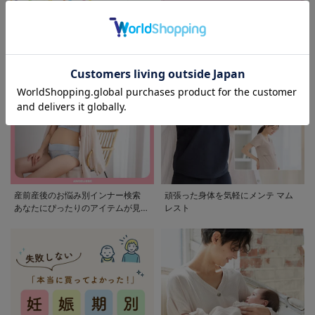
モンポケ特集
アウトレット 最大90%OFF
産前産後のお悩み別インナー検索
頑張った身体を気軽にメンテ マム
あなたにぴったりのアイテムが見つ
レスト
かる