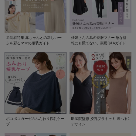
退院着特集 赤ちゃんとの新しい一
妊婦さんの為の喪服マナー 急な訃
歩を彩るママの服装ガイド
報にも慌てない。実用Q&Aガイド
ポコポコガーゼのふんわり授乳ケー
助産院監修 授乳ブラキャミ 選べる2
プ
デザイン