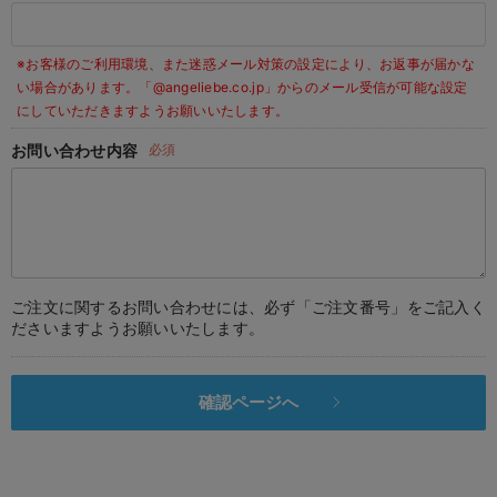
デロンギ
※お客様のご利用環境、また迷惑メール対策の設定により、お返事が届かな
入院準備の持ち物チェック
い場合があります。
「@angeliebe.co.jp」からのメール受信が可能な設定
にしていただきますようお願いいたします。
お問い合わせ内容
必須
ご注文に関するお問い合わせには、必ず「ご注文番号」をご記入く
ださいますようお願いいたします。
確認ページへ