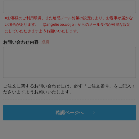
デロンギ
※お客様のご利用環境、また迷惑メール対策の設定により、お返事が届かな
入院準備の持ち物チェック
い場合があります。
「@angeliebe.co.jp」からのメール受信が可能な設定
にしていただきますようお願いいたします。
お問い合わせ内容
必須
ご注文に関するお問い合わせには、必ず「ご注文番号」をご記入く
ださいますようお願いいたします。
確認ページへ