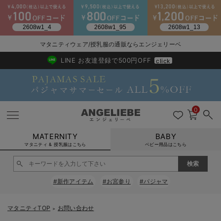
2026/NewArrival
送料495円(一部地域を除く) 7,700円以上で送料無料
マタニティウェア/授乳服の通販ならエンジェリーベ
LINE お友達登録で500円OFF
click
0
MATERNITY
BABY
マタニティ & 授乳服はこちら
ベビー用品はこちら
戻る
戻る
戻る
戻る
戻る
戻る
戻る
戻る
戻る
戻る
戻る
戻る
戻る
戻る
戻る
戻る
戻る
戻る
戻る
戻る
戻る
戻る
戻る
戻る
戻る
戻る
戻る
戻る
戻る
戻る
戻る
#新作アイテム
#お宮参り
#パジャマ
マタニティウェア全て
マタニティ 下着・インナー全て
授乳服全て
マタニティ フォーマル全て
授乳用品全て
マタニティレッグウェア全て
マタニティ ボディケア全て
アウトレット全て
特集全て
再入荷全て
送料無料アイテム全て
ブラキャミ おまとめ
【37周年祭セール】
気温差別オススメアイ
マタニティウェア お
こだわりの履き心地！
出産準備応援割全て
春のマタニティワンピ
Gift Selection 
冬の冷え対策インナー
入院準備の持ち物チェ
冬のあったか特集全て
マタニティ ワンピース
授乳ワンピース
マタニティ スーツ
妊婦用 抱き枕・授乳クッション
マタニティストッキング・タイツ
妊娠線クリーム
【アウトレット】ワンピース
抗菌防臭加工
再入荷｜インナー
授乳ブラ・マタニティブラ（マタニティインナー・産後用品）
ワンピース
【37周年祭セール】2
【15℃】3月下旬～
動きやすく着回しでき
強撚スムース(コスパ
【おまとめ割】パジャ
カジュアル
ジャケット派
マタニティパジャマ
【オフィスカジュアル
レギンスタイプ
【フォーマル】ワンピ
【ベビー】長袖
ハンカチ
快適ウェア10%OFF
セットアップ・ レイ
〜3,000円（税込）
薄くてあったか
入院してすぐ使うグッ
【冬のあったか特集】
マタニティTOP
お問い合わせ
＞