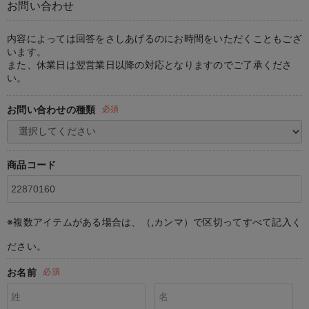
お問い合わせ
マタニティ パンツ
マタニティ ショーツ
授乳トップス
マタニティ オフィス 通勤服
授乳 ケープ
マタニティレギンス
【アウトレット】トップス・授乳トップス
透け防止
再入荷｜アウター
トップス
【37周年祭セール】4
【〜10℃】3月中旬
涼しくて可愛い「ワン
デニム
きれいめトップス派
マタニティインナー
【オフィスカジュアル
パンツタイプ
【フォーマル】ボトム
【ベビー】半袖
2WAYオール
Aライン ・フレアワ
〜5,000円（税込）
綿混素材
赤ちゃんへ使うもの
【冬のあったか特集】
マタニティ スカート
妊婦帯・腹帯・産前ガードル
マタニティ ドレス（結婚式・お呼ばれ）
【アウトレット】ボトムス
見えてもカワイイ
パンツ
レギンス
きれいめスカート派
ベビー
【フォーマル】トップ
【ベビー】グッズ
コンビ肌着
Iライン ・タイトシ
〜10,000円（税込）
腹巻・ひざ上パンツ
産後に使うグッズ
【冬のあったか特集】
内容によっては回答をさしあげるのにお時間をいただくこともござ
います。
また、休業日は翌営業日以降の対応となりますのでご了承くださ
マタニティ トップス
マタニティ 授乳 キャミソール
マタニティ フォーマル パンツ・ボトムス
【アウトレット】パジャマ
コットン素材
スカート
オフィス
きれいめ美脚パンツ派
短肌着
快適ウェア10%OFF
ジャンパースカート/
10,001円（税込）〜
保温&リカバリー
【冬のあったか特集】
い。
マタニティ アウター（コート）・ママコート
産褥ショーツ
【アウトレット】インナー
冷房対策
パジャマ
ツィード派
セット
ワーク・オフィス
女の子におススメのギ
レギンス・タイツ
お問い合わせの種類
必須
骨盤・マタニティベルト （妊娠中・産後）
【アウトレット】ベビー
接触冷感素材
インナー
MAX55%OFF ブラッ
王道シンプル派
カジュアル
男の子におススメのギ
カップ付きインナー
産後 ガードル インナー
Tシャツブラ
雑貨
セットアップ派
フォーマル / オケー
定番ギフト
あったか度◎
商品コード
マタニティ 腹巻き
ブラトップ
ベビー
あったかアイテム｜ベ
もらって嬉しいギフト
裏起毛素材
親子セット
かわいくておもしろい
※複数アイテムがある場合は、（,カンマ）で区切ってすべて記入く
快適機能ウェア特集 トップス
何枚あっても嬉しいア
ださい。
快適機能ウェア特集 ボトムス
長く使えるアイテム
お名前
必須
快適機能ウェア特集 パジャマ
お部屋映えアイテム