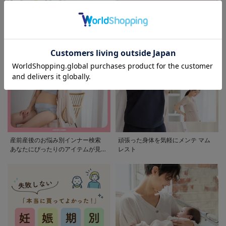
モンポケ特集
アウトレット 最大90%OFF
産前産後のお悩み別インナー検索
頑張った身体を気軽にメンテ マム
あなたにぴったりのアイテムが見つ
レスト
かる