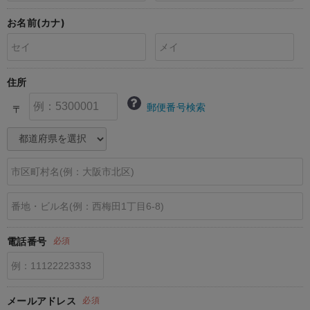
erbaviva（エルバビーバ）
お名前(カナ)
安心の日本製。先輩ママが買ってよかった！本当に必要な出産準備品
ハレの日に着るANGELIEBEのセレモニー
住所
買って正解！高評価レビューアイテム
郵便番号検索
〒
冬に可愛いニットがお得！
親子コーデ｜ママとベビーにおすすめ！
便利な育児家電
Gift Selection 出産祝い
ロンパースはいつからいつまで使う？選ぶポイントも解説！
電話番号
必須
保育園・入園準備特集
ファルスカ
メールアドレス
必須