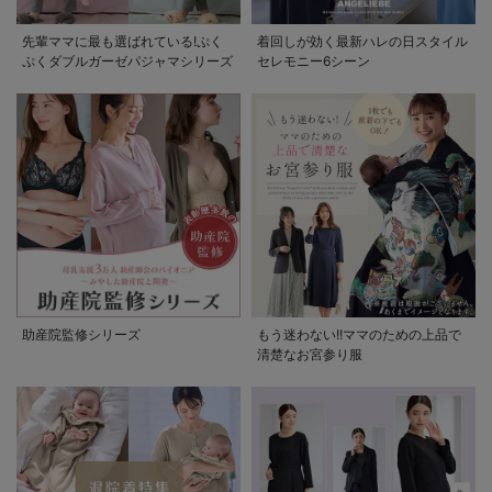
先輩ママに最も選ばれている!ぷく
着回しが効く最新ハレの日スタイル
ぷくダブルガーゼパジャマシリーズ
セレモニー6シーン
助産院監修シリーズ
もう迷わない!!ママのための上品で
清楚なお宮参り服