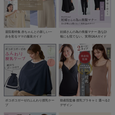
退院着特集 赤ちゃんとの新しい一
妊婦さんの為の喪服マナー 急な訃
歩を彩るママの服装ガイド
報にも慌てない。実用Q&Aガイド
ポコポコガーゼのふんわり授乳ケー
助産院監修 授乳ブラキャミ 選べる2
プ
デザイン