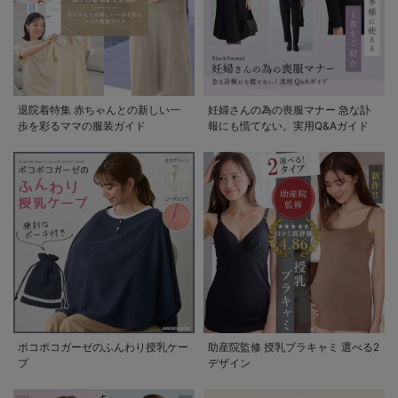
退院着特集 赤ちゃんとの新しい一
妊婦さんの為の喪服マナー 急な訃
歩を彩るママの服装ガイド
報にも慌てない。実用Q&Aガイド
ポコポコガーゼのふんわり授乳ケー
助産院監修 授乳ブラキャミ 選べる2
プ
デザイン