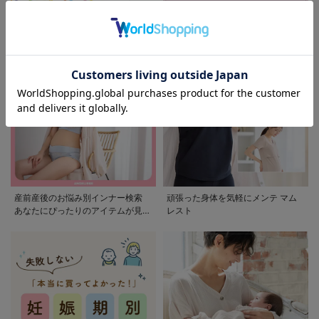
モンポケ特集
アウトレット 最大90%OFF
産前産後のお悩み別インナー検索
頑張った身体を気軽にメンテ マム
あなたにぴったりのアイテムが見つ
レスト
かる