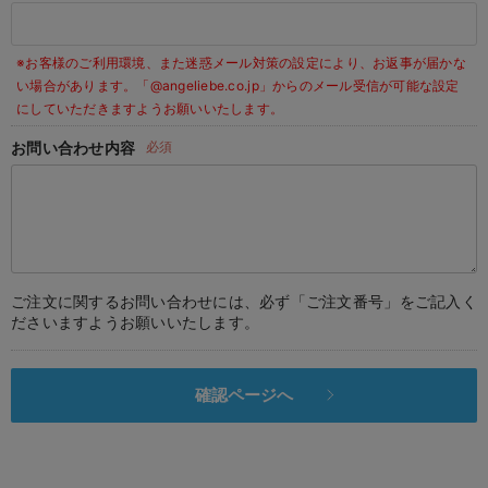
デロンギ
※お客様のご利用環境、また迷惑メール対策の設定により、お返事が届かな
入院準備の持ち物チェック
い場合があります。
「@angeliebe.co.jp」からのメール受信が可能な設定
にしていただきますようお願いいたします。
お問い合わせ内容
必須
ご注文に関するお問い合わせには、必ず「ご注文番号」をご記入く
ださいますようお願いいたします。
確認ページへ