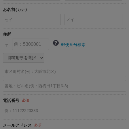
erbaviva（エルバビーバ）
お名前(カナ)
安心の日本製。先輩ママが買ってよかった！本当に必要な出産準備品
ハレの日に着るANGELIEBEのセレモニー
住所
買って正解！高評価レビューアイテム
郵便番号検索
〒
冬に可愛いニットがお得！
親子コーデ｜ママとベビーにおすすめ！
便利な育児家電
Gift Selection 出産祝い
ロンパースはいつからいつまで使う？選ぶポイントも解説！
電話番号
必須
保育園・入園準備特集
ファルスカ
メールアドレス
必須