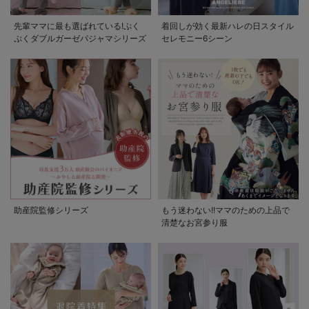
先輩ママに最も選ばれている!ぷく
着回しが効く最新ハレの日スタイル
ぷくダブルガーゼパジャマシリーズ
セレモニー6シーン
助産院監修シリーズ
もう迷わない!!ママのための上品で
清楚なお宮参り服