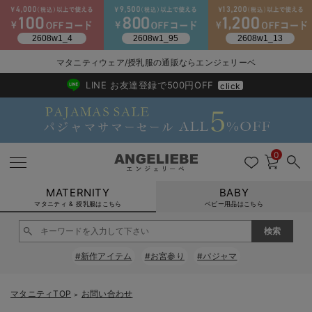
2026/NewArrival
送料495円(一部地域を除く) 7,700円以上で送料無料
マタニティウェア/授乳服の通販ならエンジェリーベ
LINE お友達登録で500円OFF
click
0
MATERNITY
BABY
マタニティ & 授乳服はこちら
ベビー用品はこちら
戻る
戻る
戻る
戻る
戻る
戻る
戻る
戻る
戻る
戻る
戻る
戻る
戻る
戻る
戻る
戻る
戻る
戻る
戻る
戻る
戻る
戻る
戻る
戻る
戻る
戻る
戻る
戻る
戻る
戻る
戻る
#新作アイテム
#お宮参り
#パジャマ
マタニティウェア全て
マタニティ 下着・インナー全て
授乳服全て
マタニティ フォーマル全て
授乳用品全て
マタニティレッグウェア全て
マタニティ ボディケア全て
アウトレット全て
特集全て
再入荷全て
送料無料アイテム全て
ブラキャミ おまとめ
【37周年祭セール】
気温差別オススメアイ
マタニティウェア お
こだわりの履き心地！
出産準備応援割全て
春のマタニティワンピ
Gift Selection 
冬の冷え対策インナー
入院準備の持ち物チェ
冬のあったか特集全て
マタニティ ワンピース
授乳ワンピース
マタニティ スーツ
妊婦用 抱き枕・授乳クッション
マタニティストッキング・タイツ
妊娠線クリーム
【アウトレット】ワンピース
抗菌防臭加工
再入荷｜インナー
授乳ブラ・マタニティブラ（マタニティインナー・産後用品）
ワンピース
【37周年祭セール】2
【15℃】3月下旬～
動きやすく着回しでき
強撚スムース(コスパ
【おまとめ割】パジャ
カジュアル
ジャケット派
マタニティパジャマ
【オフィスカジュアル
レギンスタイプ
【フォーマル】ワンピ
【ベビー】長袖
ハンカチ
快適ウェア10%OFF
セットアップ・ レイ
〜3,000円（税込）
薄くてあったか
入院してすぐ使うグッ
【冬のあったか特集】
マタニティTOP
お問い合わせ
＞