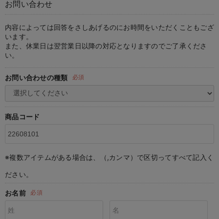
お問い合わせ
マタニティ パンツ
マタニティ ショーツ
授乳トップス
マタニティ オフィス 通勤服
授乳 ケープ
マタニティレギンス
【アウトレット】トップス・授乳トップス
透け防止
再入荷｜アウター
トップス
【37周年祭セール】4
【〜10℃】3月中旬
涼しくて可愛い「ワン
デニム
きれいめトップス派
マタニティインナー
【オフィスカジュアル
パンツタイプ
【フォーマル】ボトム
【ベビー】半袖
2WAYオール
Aライン ・フレアワ
〜5,000円（税込）
綿混素材
赤ちゃんへ使うもの
【冬のあったか特集】
マタニティ スカート
妊婦帯・腹帯・産前ガードル
マタニティ ドレス（結婚式・お呼ばれ）
【アウトレット】ボトムス
見えてもカワイイ
パンツ
レギンス
きれいめスカート派
ベビー
【フォーマル】トップ
【ベビー】グッズ
コンビ肌着
Iライン ・タイトシ
〜10,000円（税込）
腹巻・ひざ上パンツ
産後に使うグッズ
【冬のあったか特集】
内容によっては回答をさしあげるのにお時間をいただくこともござ
います。
また、休業日は翌営業日以降の対応となりますのでご了承くださ
マタニティ トップス
マタニティ 授乳 キャミソール
マタニティ フォーマル パンツ・ボトムス
【アウトレット】パジャマ
コットン素材
スカート
オフィス
きれいめ美脚パンツ派
短肌着
快適ウェア10%OFF
ジャンパースカート/
10,001円（税込）〜
保温&リカバリー
【冬のあったか特集】
い。
マタニティ アウター（コート）・ママコート
産褥ショーツ
【アウトレット】インナー
冷房対策
パジャマ
ツィード派
セット
ワーク・オフィス
女の子におススメのギ
レギンス・タイツ
お問い合わせの種類
必須
骨盤・マタニティベルト （妊娠中・産後）
【アウトレット】ベビー
接触冷感素材
インナー
MAX55%OFF ブラッ
王道シンプル派
カジュアル
男の子におススメのギ
カップ付きインナー
産後 ガードル インナー
Tシャツブラ
雑貨
セットアップ派
フォーマル / オケー
定番ギフト
あったか度◎
商品コード
マタニティ 腹巻き
ブラトップ
ベビー
あったかアイテム｜ベ
もらって嬉しいギフト
裏起毛素材
親子セット
かわいくておもしろい
※複数アイテムがある場合は、（,カンマ）で区切ってすべて記入く
快適機能ウェア特集 トップス
何枚あっても嬉しいア
ださい。
快適機能ウェア特集 ボトムス
長く使えるアイテム
お名前
必須
快適機能ウェア特集 パジャマ
お部屋映えアイテム