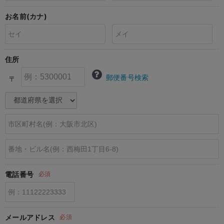
erbaviva（エルバビーバ）
お名前(カナ)
安心の日本製。先輩ママが買ってよかった！本当に必要な出産準備品
ハレの日に着るANGELIEBEのセレモニー
住所
買って正解！高評価レビューアイテム
郵便番号検索
〒
冬に可愛いニットがお得！
親子コーデ｜ママとベビーにおすすめ！
便利な育児家電
Gift Selection 出産祝い
ロンパースはいつからいつまで使う？選ぶポイントも解説！
電話番号
必須
保育園・入園準備特集
ファルスカ
メールアドレス
必須