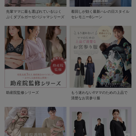
先輩ママに最も選ばれている!ぷく
着回しが効く最新ハレの日スタイル
ぷくダブルガーゼパジャマシリーズ
セレモニー6シーン
助産院監修シリーズ
もう迷わない!!ママのための上品で
清楚なお宮参り服