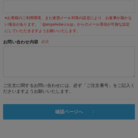
デロンギ
※お客様のご利用環境、また迷惑メール対策の設定により、お返事が届かな
入院準備の持ち物チェック
い場合があります。
「@angeliebe.co.jp」からのメール受信が可能な設定
にしていただきますようお願いいたします。
お問い合わせ内容
必須
ご注文に関するお問い合わせには、必ず「ご注文番号」をご記入く
ださいますようお願いいたします。
確認ページへ