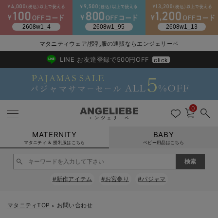
2026/NewArrival
送料495円(一部地域を除く) 7,700円以上で送料無料
マタニティウェア/授乳服の通販ならエンジェリーベ
LINE お友達登録で500円OFF
click
0
MATERNITY
BABY
マタニティ & 授乳服はこちら
ベビー用品はこちら
戻る
戻る
戻る
戻る
戻る
戻る
戻る
戻る
戻る
戻る
戻る
戻る
戻る
戻る
戻る
戻る
戻る
戻る
戻る
戻る
戻る
戻る
戻る
戻る
戻る
戻る
戻る
戻る
戻る
戻る
戻る
#新作アイテム
#お宮参り
#パジャマ
マタニティウェア全て
マタニティ 下着・インナー全て
授乳服全て
マタニティ フォーマル全て
授乳用品全て
マタニティレッグウェア全て
マタニティ ボディケア全て
アウトレット全て
特集全て
再入荷全て
送料無料アイテム全て
ブラキャミ おまとめ
【37周年祭セール】
気温差別オススメアイ
マタニティウェア お
こだわりの履き心地！
出産準備応援割全て
春のマタニティワンピ
Gift Selection 
冬の冷え対策インナー
入院準備の持ち物チェ
冬のあったか特集全て
マタニティ ワンピース
授乳ワンピース
マタニティ スーツ
妊婦用 抱き枕・授乳クッション
マタニティストッキング・タイツ
妊娠線クリーム
【アウトレット】ワンピース
抗菌防臭加工
再入荷｜インナー
授乳ブラ・マタニティブラ（マタニティインナー・産後用品）
ワンピース
【37周年祭セール】2
【15℃】3月下旬～
動きやすく着回しでき
強撚スムース(コスパ
【おまとめ割】パジャ
カジュアル
ジャケット派
マタニティパジャマ
【オフィスカジュアル
レギンスタイプ
【フォーマル】ワンピ
【ベビー】長袖
ハンカチ
快適ウェア10%OFF
セットアップ・ レイ
〜3,000円（税込）
薄くてあったか
入院してすぐ使うグッ
【冬のあったか特集】
マタニティTOP
お問い合わせ
＞