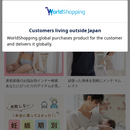
モンポケ特集
アウトレット 最大90%OFF
産前産後のお悩み別インナー検索
頑張った身体を気軽にメンテ マム
あなたにぴったりのアイテムが見つ
レスト
かる