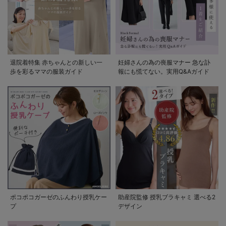
退院着特集 赤ちゃんとの新しい一
妊婦さんの為の喪服マナー 急な訃
歩を彩るママの服装ガイド
報にも慌てない。実用Q&Aガイド
ポコポコガーゼのふんわり授乳ケー
助産院監修 授乳ブラキャミ 選べる2
プ
デザイン