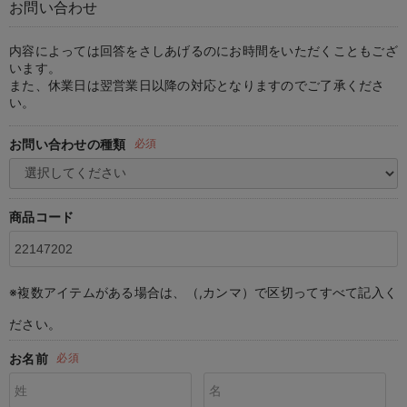
お問い合わせ
マタニティ パンツ
マタニティ ショーツ
授乳トップス
マタニティ オフィス 通勤服
授乳 ケープ
マタニティレギンス
【アウトレット】トップス・授乳トップス
透け防止
再入荷｜アウター
トップス
【37周年祭セール】4
【〜10℃】3月中旬
涼しくて可愛い「ワン
デニム
きれいめトップス派
マタニティインナー
【オフィスカジュアル
パンツタイプ
【フォーマル】ボトム
【ベビー】半袖
2WAYオール
Aライン ・フレアワ
〜5,000円（税込）
綿混素材
赤ちゃんへ使うもの
【冬のあったか特集】
マタニティ スカート
妊婦帯・腹帯・産前ガードル
マタニティ ドレス（結婚式・お呼ばれ）
【アウトレット】ボトムス
見えてもカワイイ
パンツ
レギンス
きれいめスカート派
ベビー
【フォーマル】トップ
【ベビー】グッズ
コンビ肌着
Iライン ・タイトシ
〜10,000円（税込）
腹巻・ひざ上パンツ
産後に使うグッズ
【冬のあったか特集】
内容によっては回答をさしあげるのにお時間をいただくこともござ
います。
また、休業日は翌営業日以降の対応となりますのでご了承くださ
マタニティ トップス
マタニティ 授乳 キャミソール
マタニティ フォーマル パンツ・ボトムス
【アウトレット】パジャマ
コットン素材
スカート
オフィス
きれいめ美脚パンツ派
短肌着
快適ウェア10%OFF
ジャンパースカート/
10,001円（税込）〜
保温&リカバリー
【冬のあったか特集】
い。
マタニティ アウター（コート）・ママコート
産褥ショーツ
【アウトレット】インナー
冷房対策
パジャマ
ツィード派
セット
ワーク・オフィス
女の子におススメのギ
レギンス・タイツ
お問い合わせの種類
必須
骨盤・マタニティベルト （妊娠中・産後）
【アウトレット】ベビー
接触冷感素材
インナー
MAX55%OFF ブラッ
王道シンプル派
カジュアル
男の子におススメのギ
カップ付きインナー
産後 ガードル インナー
Tシャツブラ
雑貨
セットアップ派
フォーマル / オケー
定番ギフト
あったか度◎
商品コード
マタニティ 腹巻き
ブラトップ
ベビー
あったかアイテム｜ベ
もらって嬉しいギフト
裏起毛素材
親子セット
かわいくておもしろい
※複数アイテムがある場合は、（,カンマ）で区切ってすべて記入く
快適機能ウェア特集 トップス
何枚あっても嬉しいア
ださい。
快適機能ウェア特集 ボトムス
長く使えるアイテム
お名前
必須
快適機能ウェア特集 パジャマ
お部屋映えアイテム