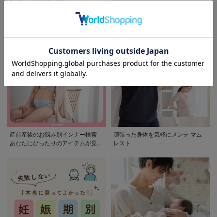
モンポケ特集
アウトレット 最大90%OFF
産前産後のお悩み別インナー検索
頑張った身体を気軽にメンテ マム
あなたにぴったりのアイテムが見つ
レスト
かる