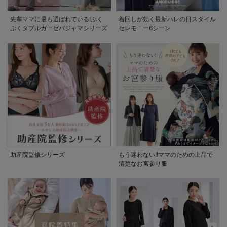
先輩ママに最も選ばれている!ぷく
着回しが効く最新ハレの日スタイル
ぷくダブルガーゼパジャマシリーズ
セレモニー6シーン
助産院監修シリーズ
もう迷わない!!ママのための上品で
清楚なお宮参り服