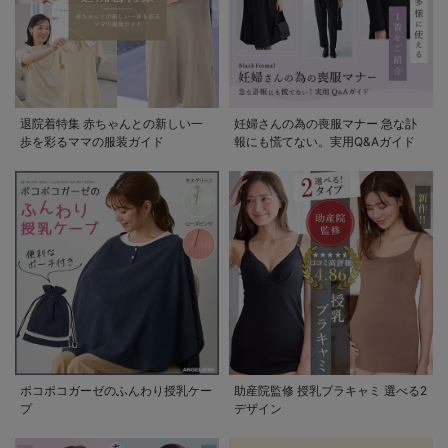
退院着特集 赤ちゃんとの新しい一
妊婦さんの為の喪服マナー 急な訃
歩を彩るママの服装ガイド
報にも慌てない。実用Q&Aガイド
ポコポコガーゼのふんわり授乳ケー
助産院監修 授乳ブラキャミ 選べる2
プ
デザイン