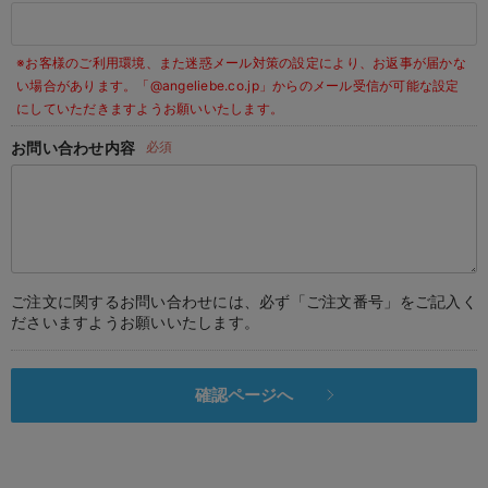
デロンギ
※お客様のご利用環境、また迷惑メール対策の設定により、お返事が届かな
入院準備の持ち物チェック
い場合があります。
「@angeliebe.co.jp」からのメール受信が可能な設定
にしていただきますようお願いいたします。
お問い合わせ内容
必須
ご注文に関するお問い合わせには、必ず「ご注文番号」をご記入く
ださいますようお願いいたします。
確認ページへ