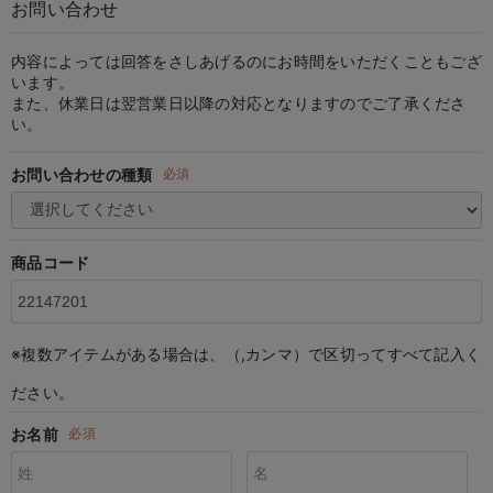
お問い合わせ
マタニティ パンツ
マタニティ ショーツ
授乳トップス
マタニティ オフィス 通勤服
授乳 ケープ
マタニティレギンス
【アウトレット】トップス・授乳トップス
透け防止
再入荷｜アウター
トップス
【37周年祭セール】4
【〜10℃】3月中旬
涼しくて可愛い「ワン
デニム
きれいめトップス派
マタニティインナー
【オフィスカジュアル
パンツタイプ
【フォーマル】ボトム
【ベビー】半袖
2WAYオール
Aライン ・フレアワ
〜5,000円（税込）
綿混素材
赤ちゃんへ使うもの
【冬のあったか特集】
マタニティ スカート
妊婦帯・腹帯・産前ガードル
マタニティ ドレス（結婚式・お呼ばれ）
【アウトレット】ボトムス
見えてもカワイイ
パンツ
レギンス
きれいめスカート派
ベビー
【フォーマル】トップ
【ベビー】グッズ
コンビ肌着
Iライン ・タイトシ
〜10,000円（税込）
腹巻・ひざ上パンツ
産後に使うグッズ
【冬のあったか特集】
内容によっては回答をさしあげるのにお時間をいただくこともござ
います。
また、休業日は翌営業日以降の対応となりますのでご了承くださ
マタニティ トップス
マタニティ 授乳 キャミソール
マタニティ フォーマル パンツ・ボトムス
【アウトレット】パジャマ
コットン素材
スカート
オフィス
きれいめ美脚パンツ派
短肌着
快適ウェア10%OFF
ジャンパースカート/
10,001円（税込）〜
保温&リカバリー
【冬のあったか特集】
い。
マタニティ アウター（コート）・ママコート
産褥ショーツ
【アウトレット】インナー
冷房対策
パジャマ
ツィード派
セット
ワーク・オフィス
女の子におススメのギ
レギンス・タイツ
お問い合わせの種類
必須
骨盤・マタニティベルト （妊娠中・産後）
【アウトレット】ベビー
接触冷感素材
インナー
MAX55%OFF ブラッ
王道シンプル派
カジュアル
男の子におススメのギ
カップ付きインナー
産後 ガードル インナー
Tシャツブラ
雑貨
セットアップ派
フォーマル / オケー
定番ギフト
あったか度◎
商品コード
マタニティ 腹巻き
ブラトップ
ベビー
あったかアイテム｜ベ
もらって嬉しいギフト
裏起毛素材
親子セット
かわいくておもしろい
※複数アイテムがある場合は、（,カンマ）で区切ってすべて記入く
快適機能ウェア特集 トップス
何枚あっても嬉しいア
ださい。
快適機能ウェア特集 ボトムス
長く使えるアイテム
お名前
必須
快適機能ウェア特集 パジャマ
お部屋映えアイテム