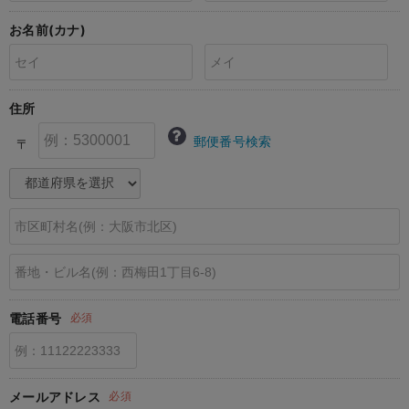
erbaviva（エルバビーバ）
お名前(カナ)
安心の日本製。先輩ママが買ってよかった！本当に必要な出産準備品
ハレの日に着るANGELIEBEのセレモニー
住所
買って正解！高評価レビューアイテム
郵便番号検索
〒
冬に可愛いニットがお得！
親子コーデ｜ママとベビーにおすすめ！
便利な育児家電
Gift Selection 出産祝い
ロンパースはいつからいつまで使う？選ぶポイントも解説！
電話番号
必須
保育園・入園準備特集
ファルスカ
メールアドレス
必須