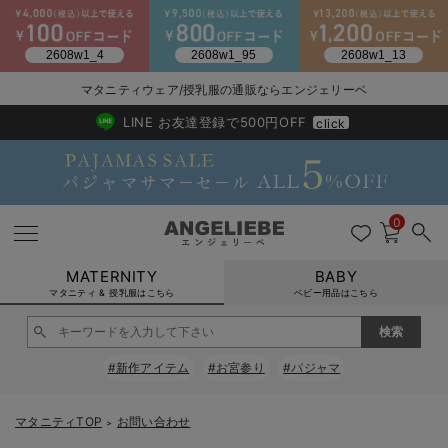
2026/NewArrival
送料495円(一部地域を除く) 7,700円以上で送料無料
マタニティウェア/授乳服の通販ならエンジェリーベ
LINE お友達登録で500円OFF
click
0
MATERNITY
BABY
マタニティ & 授乳服はこちら
ベビー用品はこちら
戻る
戻る
戻る
戻る
戻る
戻る
戻る
戻る
戻る
戻る
戻る
戻る
戻る
戻る
戻る
戻る
戻る
戻る
戻る
戻る
戻る
戻る
戻る
戻る
戻る
戻る
戻る
戻る
戻る
戻る
戻る
#新作アイテム
#お宮参り
#パジャマ
マタニティウェア全て
マタニティ 下着・インナー全て
授乳服全て
マタニティ フォーマル全て
授乳用品全て
マタニティレッグウェア全て
マタニティ ボディケア全て
アウトレット全て
特集全て
再入荷全て
送料無料アイテム全て
ブラキャミ おまとめ
【37周年祭セール】
気温差別オススメアイ
マタニティウェア お
こだわりの履き心地！
出産準備応援割全て
春のマタニティワンピ
Gift Selection 
冬の冷え対策インナー
入院準備の持ち物チェ
冬のあったか特集全て
マタニティ ワンピース
授乳ワンピース
マタニティ スーツ
妊婦用 抱き枕・授乳クッション
マタニティストッキング・タイツ
妊娠線クリーム
【アウトレット】ワンピース
抗菌防臭加工
再入荷｜インナー
授乳ブラ・マタニティブラ（マタニティインナー・産後用品）
ワンピース
【37周年祭セール】2
【15℃】3月下旬～
動きやすく着回しでき
強撚スムース(コスパ
【おまとめ割】パジャ
カジュアル
ジャケット派
マタニティパジャマ
【オフィスカジュアル
レギンスタイプ
【フォーマル】ワンピ
【ベビー】長袖
ハンカチ
快適ウェア10%OFF
セットアップ・ レイ
〜3,000円（税込）
薄くてあったか
入院してすぐ使うグッ
【冬のあったか特集】
マタニティTOP
お問い合わせ
＞