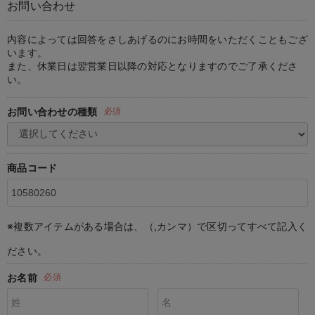
お問い合わせ
マタニティ パンツ
マタニティ ショーツ
授乳トップス
マタニティ オフィス 通勤服
授乳 ケープ
マタニティレギンス
【アウトレット】トップス・授乳トップス
透け防止
再入荷｜アウター
トップス
【37周年祭セール】4
【〜10℃】3月中旬
涼しくて可愛い「ワン
デニム
きれいめトップス派
マタニティインナー
【オフィスカジュアル
パンツタイプ
【フォーマル】ボトム
【ベビー】半袖
2WAYオール
Aライン ・フレアワ
〜5,000円（税込）
綿混素材
赤ちゃんへ使うもの
【冬のあったか特集】
マタニティ スカート
妊婦帯・腹帯・産前ガードル
マタニティ ドレス（結婚式・お呼ばれ）
【アウトレット】ボトムス
見えてもカワイイ
パンツ
レギンス
きれいめスカート派
ベビー
【フォーマル】トップ
【ベビー】グッズ
コンビ肌着
Iライン ・タイトシ
〜10,000円（税込）
腹巻・ひざ上パンツ
産後に使うグッズ
【冬のあったか特集】
内容によっては回答をさしあげるのにお時間をいただくこともござ
います。
また、休業日は翌営業日以降の対応となりますのでご了承くださ
マタニティ トップス
マタニティ 授乳 キャミソール
マタニティ フォーマル パンツ・ボトムス
【アウトレット】パジャマ
コットン素材
スカート
オフィス
きれいめ美脚パンツ派
短肌着
快適ウェア10%OFF
ジャンパースカート/
10,001円（税込）〜
保温&リカバリー
【冬のあったか特集】
い。
マタニティ アウター（コート）・ママコート
産褥ショーツ
【アウトレット】インナー
冷房対策
パジャマ
ツィード派
セット
ワーク・オフィス
女の子におススメのギ
レギンス・タイツ
お問い合わせの種類
必須
骨盤・マタニティベルト （妊娠中・産後）
【アウトレット】ベビー
接触冷感素材
インナー
MAX55%OFF ブラッ
王道シンプル派
カジュアル
男の子におススメのギ
カップ付きインナー
産後 ガードル インナー
Tシャツブラ
雑貨
セットアップ派
フォーマル / オケー
定番ギフト
あったか度◎
商品コード
マタニティ 腹巻き
ブラトップ
ベビー
あったかアイテム｜ベ
もらって嬉しいギフト
裏起毛素材
親子セット
かわいくておもしろい
※複数アイテムがある場合は、（,カンマ）で区切ってすべて記入く
快適機能ウェア特集 トップス
何枚あっても嬉しいア
ださい。
快適機能ウェア特集 ボトムス
長く使えるアイテム
お名前
必須
快適機能ウェア特集 パジャマ
お部屋映えアイテム