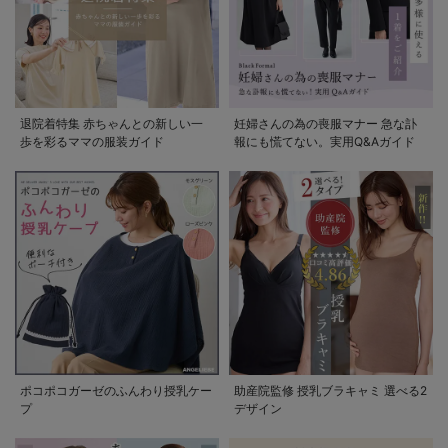
退院着特集 赤ちゃんとの新しい一
妊婦さんの為の喪服マナー 急な訃
歩を彩るママの服装ガイド
報にも慌てない。実用Q&Aガイド
ポコポコガーゼのふんわり授乳ケー
助産院監修 授乳ブラキャミ 選べる2
プ
デザイン