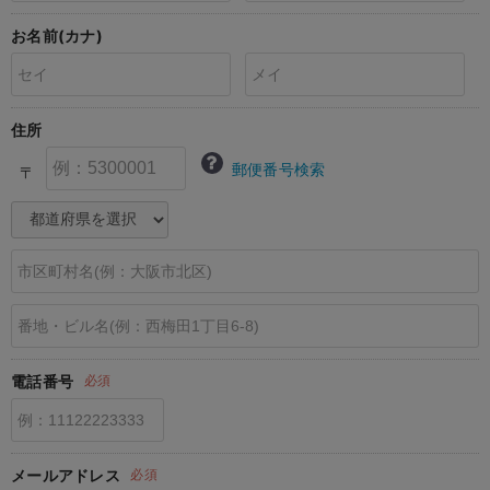
erbaviva（エルバビーバ）
お名前(カナ)
安心の日本製。先輩ママが買ってよかった！本当に必要な出産準備品
ハレの日に着るANGELIEBEのセレモニー
住所
買って正解！高評価レビューアイテム
郵便番号検索
〒
冬に可愛いニットがお得！
親子コーデ｜ママとベビーにおすすめ！
便利な育児家電
Gift Selection 出産祝い
ロンパースはいつからいつまで使う？選ぶポイントも解説！
電話番号
必須
保育園・入園準備特集
ファルスカ
メールアドレス
必須