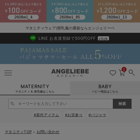
2026/NewArrival
送料495円(一部地域を除く) 7,700円以上で送料無料
マタニティウェア/授乳服の通販ならエンジェリーベ
LINE お友達登録で500円OFF
click
0
MATERNITY
BABY
マタニティ & 授乳服はこちら
ベビー用品はこちら
戻る
戻る
戻る
戻る
戻る
戻る
戻る
戻る
戻る
戻る
戻る
戻る
戻る
戻る
戻る
戻る
戻る
戻る
戻る
戻る
戻る
戻る
戻る
戻る
戻る
戻る
戻る
戻る
戻る
戻る
戻る
#新作アイテム
#お宮参り
#パジャマ
マタニティウェア全て
マタニティ 下着・インナー全て
授乳服全て
マタニティ フォーマル全て
授乳用品全て
マタニティレッグウェア全て
マタニティ ボディケア全て
アウトレット全て
特集全て
再入荷全て
送料無料アイテム全て
ブラキャミ おまとめ
【37周年祭セール】
気温差別オススメアイ
マタニティウェア お
こだわりの履き心地！
出産準備応援割全て
春のマタニティワンピ
Gift Selection 
冬の冷え対策インナー
入院準備の持ち物チェ
冬のあったか特集全て
マタニティ ワンピース
授乳ワンピース
マタニティ スーツ
妊婦用 抱き枕・授乳クッション
マタニティストッキング・タイツ
妊娠線クリーム
【アウトレット】ワンピース
抗菌防臭加工
再入荷｜インナー
授乳ブラ・マタニティブラ（マタニティインナー・産後用品）
ワンピース
【37周年祭セール】2
【15℃】3月下旬～
動きやすく着回しでき
強撚スムース(コスパ
【おまとめ割】パジャ
カジュアル
ジャケット派
マタニティパジャマ
【オフィスカジュアル
レギンスタイプ
【フォーマル】ワンピ
【ベビー】長袖
ハンカチ
快適ウェア10%OFF
セットアップ・ レイ
〜3,000円（税込）
薄くてあったか
入院してすぐ使うグッ
【冬のあったか特集】
マタニティTOP
お問い合わせ
＞