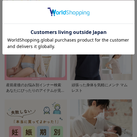
モンポケ特集
アウトレット 最大90%OFF
産前産後のお悩み別インナー検索
頑張った身体を気軽にメンテ マム
あなたにぴったりのアイテムが見つ
レスト
かる