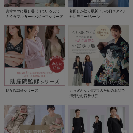
先輩ママに最も選ばれている!ぷく
着回しが効く最新ハレの日スタイル
ぷくダブルガーゼパジャマシリーズ
セレモニー6シーン
助産院監修シリーズ
もう迷わない!!ママのための上品で
清楚なお宮参り服