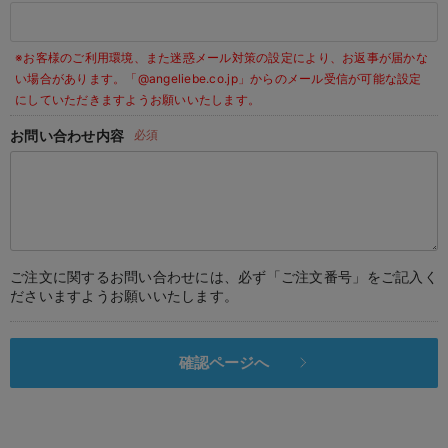
デロンギ
※お客様のご利用環境、また迷惑メール対策の設定により、お返事が届かな
入院準備の持ち物チェック
い場合があります。
「@angeliebe.co.jp」からのメール受信が可能な設定
にしていただきますようお願いいたします。
お問い合わせ内容
必須
ご注文に関するお問い合わせには、必ず「ご注文番号」をご記入く
ださいますようお願いいたします。
確認ページへ