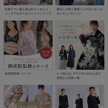
先輩ママに最も選ばれている!ぷく
着回しが効く最新ハレの日スタイル
ぷくダブルガーゼパジャマシリーズ
セレモニー6シーン
助産院監修シリーズ
もう迷わない!!ママのための上品で
清楚なお宮参り服