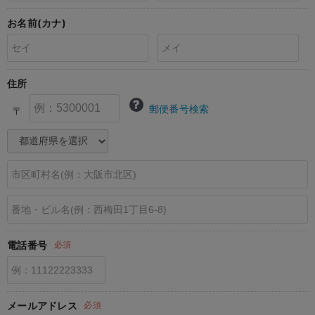
erbaviva（エルバビーバ）
お名前(カナ)
安心の日本製。先輩ママが買ってよかった！本当に必要な出産準備品
ハレの日に着るANGELIEBEのセレモニー
住所
買って正解！高評価レビューアイテム
郵便番号検索
〒
冬に可愛いニットがお得！
親子コーデ｜ママとベビーにおすすめ！
便利な育児家電
Gift Selection 出産祝い
ロンパースはいつからいつまで使う？選ぶポイントも解説！
電話番号
必須
保育園・入園準備特集
ファルスカ
メールアドレス
必須