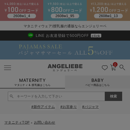
2026/NewArrival
送料495円(一部地域を除く) 7,700円以上で送料無料
マタニティウェア/授乳服の通販ならエンジェリーベ
LINE お友達登録で500円OFF
click
0
MATERNITY
BABY
マタニティ & 授乳服はこちら
ベビー用品はこちら
戻る
戻る
戻る
戻る
戻る
戻る
戻る
戻る
戻る
戻る
戻る
戻る
戻る
戻る
戻る
戻る
戻る
戻る
戻る
戻る
戻る
戻る
戻る
戻る
戻る
戻る
戻る
戻る
戻る
戻る
戻る
#新作アイテム
#お宮参り
#パジャマ
マタニティウェア全て
マタニティ 下着・インナー全て
授乳服全て
マタニティ フォーマル全て
授乳用品全て
マタニティレッグウェア全て
マタニティ ボディケア全て
アウトレット全て
特集全て
再入荷全て
送料無料アイテム全て
ブラキャミ おまとめ
【37周年祭セール】
気温差別オススメアイ
マタニティウェア お
こだわりの履き心地！
出産準備応援割全て
春のマタニティワンピ
Gift Selection 
冬の冷え対策インナー
入院準備の持ち物チェ
冬のあったか特集全て
マタニティ ワンピース
授乳ワンピース
マタニティ スーツ
妊婦用 抱き枕・授乳クッション
マタニティストッキング・タイツ
妊娠線クリーム
【アウトレット】ワンピース
抗菌防臭加工
再入荷｜インナー
授乳ブラ・マタニティブラ（マタニティインナー・産後用品）
ワンピース
【37周年祭セール】2
【15℃】3月下旬～
動きやすく着回しでき
強撚スムース(コスパ
【おまとめ割】パジャ
カジュアル
ジャケット派
マタニティパジャマ
【オフィスカジュアル
レギンスタイプ
【フォーマル】ワンピ
【ベビー】長袖
ハンカチ
快適ウェア10%OFF
セットアップ・ レイ
〜3,000円（税込）
薄くてあったか
入院してすぐ使うグッ
【冬のあったか特集】
マタニティTOP
お問い合わせ
＞