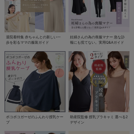
退院着特集 赤ちゃんとの新しい一
妊婦さんの為の喪服マナー 急な訃
歩を彩るママの服装ガイド
報にも慌てない。実用Q&Aガイド
ポコポコガーゼのふんわり授乳ケー
助産院監修 授乳ブラキャミ 選べる2
プ
デザイン