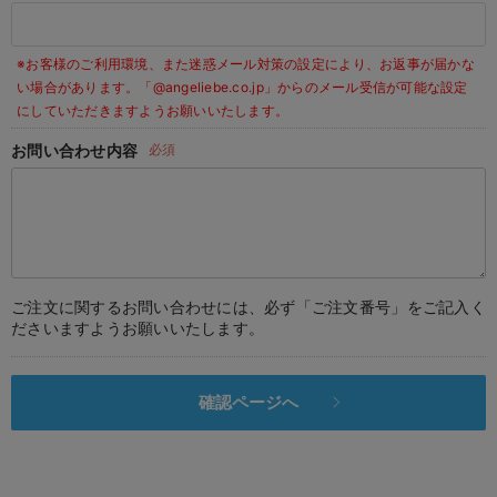
デロンギ
※お客様のご利用環境、また迷惑メール対策の設定により、お返事が届かな
入院準備の持ち物チェック
い場合があります。
「@angeliebe.co.jp」からのメール受信が可能な設定
にしていただきますようお願いいたします。
お問い合わせ内容
必須
ご注文に関するお問い合わせには、必ず「ご注文番号」をご記入く
ださいますようお願いいたします。
確認ページへ