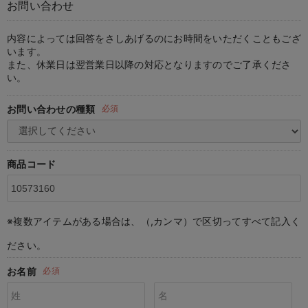
お問い合わせ
マタニティ パンツ
マタニティ ショーツ
授乳トップス
マタニティ オフィス 通勤服
授乳 ケープ
マタニティレギンス
【アウトレット】トップス・授乳トップス
透け防止
再入荷｜アウター
トップス
【37周年祭セール】4
【〜10℃】3月中旬
涼しくて可愛い「ワン
デニム
きれいめトップス派
マタニティインナー
【オフィスカジュアル
パンツタイプ
【フォーマル】ボトム
【ベビー】半袖
2WAYオール
Aライン ・フレアワ
〜5,000円（税込）
綿混素材
赤ちゃんへ使うもの
【冬のあったか特集】
マタニティ スカート
妊婦帯・腹帯・産前ガードル
マタニティ ドレス（結婚式・お呼ばれ）
【アウトレット】ボトムス
見えてもカワイイ
パンツ
レギンス
きれいめスカート派
ベビー
【フォーマル】トップ
【ベビー】グッズ
コンビ肌着
Iライン ・タイトシ
〜10,000円（税込）
腹巻・ひざ上パンツ
産後に使うグッズ
【冬のあったか特集】
内容によっては回答をさしあげるのにお時間をいただくこともござ
います。
また、休業日は翌営業日以降の対応となりますのでご了承くださ
マタニティ トップス
マタニティ 授乳 キャミソール
マタニティ フォーマル パンツ・ボトムス
【アウトレット】パジャマ
コットン素材
スカート
オフィス
きれいめ美脚パンツ派
短肌着
快適ウェア10%OFF
ジャンパースカート/
10,001円（税込）〜
保温&リカバリー
【冬のあったか特集】
い。
マタニティ アウター（コート）・ママコート
産褥ショーツ
【アウトレット】インナー
冷房対策
パジャマ
ツィード派
セット
ワーク・オフィス
女の子におススメのギ
レギンス・タイツ
お問い合わせの種類
必須
骨盤・マタニティベルト （妊娠中・産後）
【アウトレット】ベビー
接触冷感素材
インナー
MAX55%OFF ブラッ
王道シンプル派
カジュアル
男の子におススメのギ
カップ付きインナー
産後 ガードル インナー
Tシャツブラ
雑貨
セットアップ派
フォーマル / オケー
定番ギフト
あったか度◎
商品コード
マタニティ 腹巻き
ブラトップ
ベビー
あったかアイテム｜ベ
もらって嬉しいギフト
裏起毛素材
親子セット
かわいくておもしろい
※複数アイテムがある場合は、（,カンマ）で区切ってすべて記入く
快適機能ウェア特集 トップス
何枚あっても嬉しいア
ださい。
快適機能ウェア特集 ボトムス
長く使えるアイテム
お名前
必須
快適機能ウェア特集 パジャマ
お部屋映えアイテム