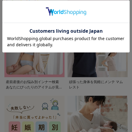
モンポケ特集
アウトレット 最大90%OFF
産前産後のお悩み別インナー検索
頑張った身体を気軽にメンテ マム
あなたにぴったりのアイテムが見つ
レスト
かる