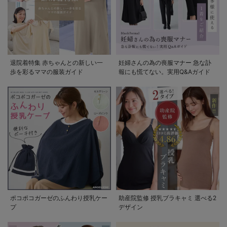
退院着特集 赤ちゃんとの新しい一
妊婦さんの為の喪服マナー 急な訃
歩を彩るママの服装ガイド
報にも慌てない。実用Q&Aガイド
ポコポコガーゼのふんわり授乳ケー
助産院監修 授乳ブラキャミ 選べる2
プ
デザイン