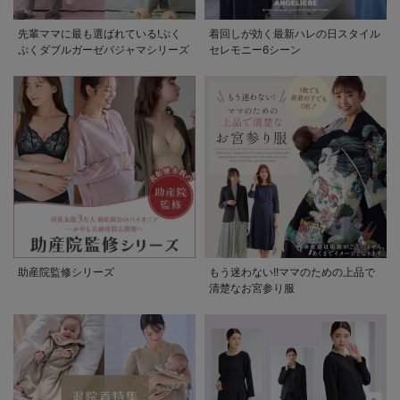
先輩ママに最も選ばれている!ぷく
着回しが効く最新ハレの日スタイル
ぷくダブルガーゼパジャマシリーズ
セレモニー6シーン
助産院監修シリーズ
もう迷わない!!ママのための上品で
清楚なお宮参り服