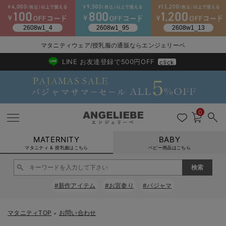
2026/NewArrival
送料495円(一部地域を除く) 7,700円以上で送料無料
マタニティウェア/授乳服の通販ならエンジェリーベ
LINE お友達登録で500円OFF
click
0
MATERNITY
BABY
マタニティ & 授乳服はこちら
ベビー用品はこちら
戻る
戻る
戻る
戻る
戻る
戻る
戻る
戻る
戻る
戻る
戻る
戻る
戻る
戻る
戻る
戻る
戻る
戻る
戻る
戻る
戻る
戻る
戻る
戻る
戻る
戻る
戻る
戻る
戻る
戻る
戻る
#新作アイテム
#お宮参り
#パジャマ
マタニティウェア全て
マタニティ 下着・インナー全て
授乳服全て
マタニティ フォーマル全て
授乳用品全て
マタニティレッグウェア全て
マタニティ ボディケア全て
アウトレット全て
特集全て
再入荷全て
送料無料アイテム全て
ブラキャミ おまとめ
【37周年祭セール】
気温差別オススメアイ
マタニティウェア お
こだわりの履き心地！
出産準備応援割全て
春のマタニティワンピ
Gift Selection 
冬の冷え対策インナー
入院準備の持ち物チェ
冬のあったか特集全て
マタニティ ワンピース
授乳ワンピース
マタニティ スーツ
妊婦用 抱き枕・授乳クッション
マタニティストッキング・タイツ
妊娠線クリーム
【アウトレット】ワンピース
抗菌防臭加工
再入荷｜インナー
授乳ブラ・マタニティブラ（マタニティインナー・産後用品）
ワンピース
【37周年祭セール】2
【15℃】3月下旬～
動きやすく着回しでき
強撚スムース(コスパ
【おまとめ割】パジャ
カジュアル
ジャケット派
マタニティパジャマ
【オフィスカジュアル
レギンスタイプ
【フォーマル】ワンピ
【ベビー】長袖
ハンカチ
快適ウェア10%OFF
セットアップ・ レイ
〜3,000円（税込）
薄くてあったか
入院してすぐ使うグッ
【冬のあったか特集】
マタニティTOP
お問い合わせ
＞