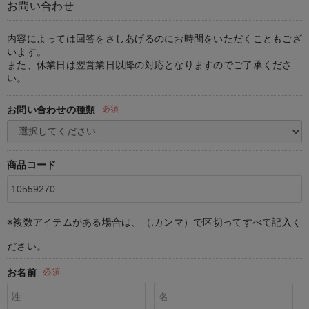
お問い合わせ
マタニティ パンツ
マタニティ ショーツ
授乳トップス
マタニティ オフィス 通勤服
授乳 ケープ
マタニティレギンス
【アウトレット】トップス・授乳トップス
透け防止
再入荷｜アウター
トップス
【37周年祭セール】4
【〜10℃】3月中旬
涼しくて可愛い「ワン
デニム
きれいめトップス派
マタニティインナー
【オフィスカジュアル
パンツタイプ
【フォーマル】ボトム
【ベビー】半袖
2WAYオール
Aライン ・フレアワ
〜5,000円（税込）
綿混素材
赤ちゃんへ使うもの
【冬のあったか特集】
マタニティ スカート
妊婦帯・腹帯・産前ガードル
マタニティ ドレス（結婚式・お呼ばれ）
【アウトレット】ボトムス
見えてもカワイイ
パンツ
レギンス
きれいめスカート派
ベビー
【フォーマル】トップ
【ベビー】グッズ
コンビ肌着
Iライン ・タイトシ
〜10,000円（税込）
腹巻・ひざ上パンツ
産後に使うグッズ
【冬のあったか特集】
内容によっては回答をさしあげるのにお時間をいただくこともござ
います。
また、休業日は翌営業日以降の対応となりますのでご了承くださ
マタニティ トップス
マタニティ 授乳 キャミソール
マタニティ フォーマル パンツ・ボトムス
【アウトレット】パジャマ
コットン素材
スカート
オフィス
きれいめ美脚パンツ派
短肌着
快適ウェア10%OFF
ジャンパースカート/
10,001円（税込）〜
保温&リカバリー
【冬のあったか特集】
い。
マタニティ アウター（コート）・ママコート
産褥ショーツ
【アウトレット】インナー
冷房対策
パジャマ
ツィード派
セット
ワーク・オフィス
女の子におススメのギ
レギンス・タイツ
お問い合わせの種類
必須
骨盤・マタニティベルト （妊娠中・産後）
【アウトレット】ベビー
接触冷感素材
インナー
MAX55%OFF ブラッ
王道シンプル派
カジュアル
男の子におススメのギ
カップ付きインナー
産後 ガードル インナー
Tシャツブラ
雑貨
セットアップ派
フォーマル / オケー
定番ギフト
あったか度◎
商品コード
マタニティ 腹巻き
ブラトップ
ベビー
あったかアイテム｜ベ
もらって嬉しいギフト
裏起毛素材
親子セット
かわいくておもしろい
※複数アイテムがある場合は、（,カンマ）で区切ってすべて記入く
快適機能ウェア特集 トップス
何枚あっても嬉しいア
ださい。
快適機能ウェア特集 ボトムス
長く使えるアイテム
お名前
必須
快適機能ウェア特集 パジャマ
お部屋映えアイテム