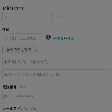
erbaviva（エルバビーバ）
お名前(カナ)
安心の日本製。先輩ママが買ってよかった！本当に必要な出産準備品
ハレの日に着るANGELIEBEのセレモニー
住所
買って正解！高評価レビューアイテム
郵便番号検索
〒
冬に可愛いニットがお得！
親子コーデ｜ママとベビーにおすすめ！
便利な育児家電
Gift Selection 出産祝い
ロンパースはいつからいつまで使う？選ぶポイントも解説！
電話番号
必須
保育園・入園準備特集
ファルスカ
メールアドレス
必須