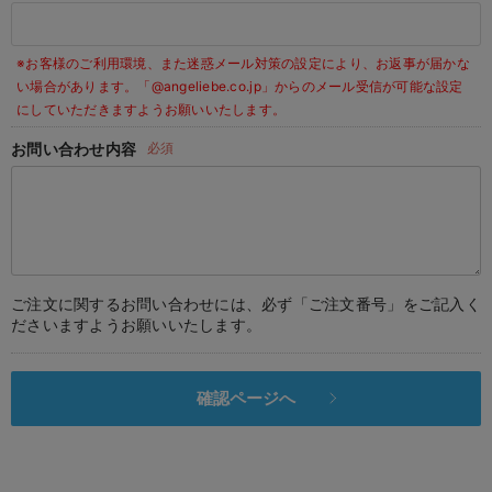
デロンギ
※お客様のご利用環境、また迷惑メール対策の設定により、お返事が届かな
入院準備の持ち物チェック
い場合があります。
「@angeliebe.co.jp」からのメール受信が可能な設定
にしていただきますようお願いいたします。
お問い合わせ内容
必須
ご注文に関するお問い合わせには、必ず「ご注文番号」をご記入く
ださいますようお願いいたします。
確認ページへ