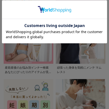
モンポケ特集
アウトレット 最大90%OFF
産前産後のお悩み別インナー検索
頑張った身体を気軽にメンテ マム
あなたにぴったりのアイテムが見つ
レスト
かる