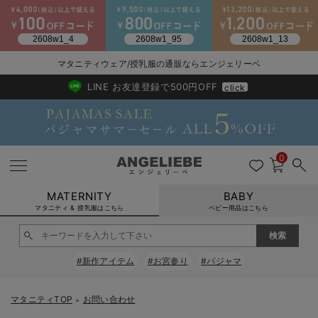
2026/NewArrival
送料495円(一部地域を除く) 7,700円以上で送料無料
マタニティウェア/授乳服の通販ならエンジェリーベ
LINE お友達登録で500円OFF
click
0
MATERNITY
BABY
マタニティ & 授乳服はこちら
ベビー用品はこちら
戻る
戻る
戻る
戻る
戻る
戻る
戻る
戻る
戻る
戻る
戻る
戻る
戻る
戻る
戻る
戻る
戻る
戻る
戻る
戻る
戻る
戻る
戻る
戻る
戻る
戻る
戻る
戻る
戻る
戻る
戻る
#新作アイテム
#お宮参り
#パジャマ
マタニティウェア全て
マタニティ 下着・インナー全て
授乳服全て
マタニティ フォーマル全て
授乳用品全て
マタニティレッグウェア全て
マタニティ ボディケア全て
アウトレット全て
特集全て
再入荷全て
送料無料アイテム全て
ブラキャミ おまとめ
【37周年祭セール】
気温差別オススメアイ
マタニティウェア お
こだわりの履き心地！
出産準備応援割全て
春のマタニティワンピ
Gift Selection 
冬の冷え対策インナー
入院準備の持ち物チェ
冬のあったか特集全て
マタニティ ワンピース
授乳ワンピース
マタニティ スーツ
妊婦用 抱き枕・授乳クッション
マタニティストッキング・タイツ
妊娠線クリーム
【アウトレット】ワンピース
抗菌防臭加工
再入荷｜インナー
授乳ブラ・マタニティブラ（マタニティインナー・産後用品）
ワンピース
【37周年祭セール】2
【15℃】3月下旬～
動きやすく着回しでき
強撚スムース(コスパ
【おまとめ割】パジャ
カジュアル
ジャケット派
マタニティパジャマ
【オフィスカジュアル
レギンスタイプ
【フォーマル】ワンピ
【ベビー】長袖
ハンカチ
快適ウェア10%OFF
セットアップ・ レイ
〜3,000円（税込）
薄くてあったか
入院してすぐ使うグッ
【冬のあったか特集】
マタニティTOP
お問い合わせ
＞