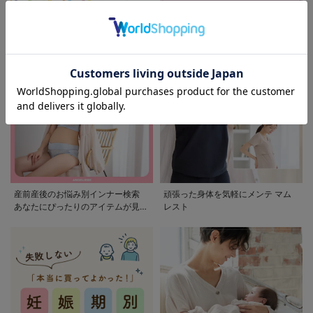
モンポケ特集
アウトレット 最大90%OFF
産前産後のお悩み別インナー検索
頑張った身体を気軽にメンテ マム
あなたにぴったりのアイテムが見つ
レスト
かる