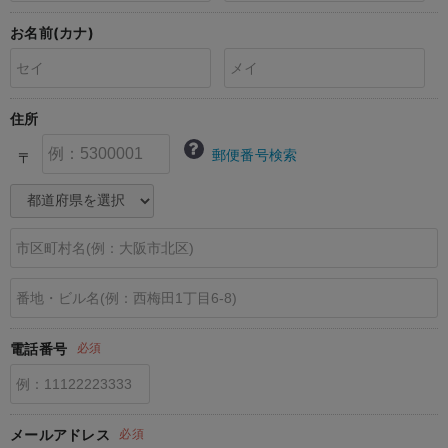
erbaviva（エルバビーバ）
お名前(カナ)
安心の日本製。先輩ママが買ってよかった！本当に必要な出産準備品
ハレの日に着るANGELIEBEのセレモニー
住所
買って正解！高評価レビューアイテム
郵便番号検索
〒
冬に可愛いニットがお得！
親子コーデ｜ママとベビーにおすすめ！
便利な育児家電
Gift Selection 出産祝い
ロンパースはいつからいつまで使う？選ぶポイントも解説！
電話番号
必須
保育園・入園準備特集
ファルスカ
メールアドレス
必須