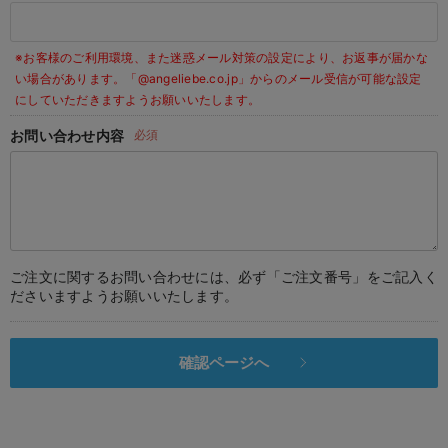
デロンギ
※お客様のご利用環境、また迷惑メール対策の設定により、お返事が届かな
入院準備の持ち物チェック
い場合があります。
「@angeliebe.co.jp」からのメール受信が可能な設定
にしていただきますようお願いいたします。
お問い合わせ内容
必須
ご注文に関するお問い合わせには、必ず「ご注文番号」をご記入く
ださいますようお願いいたします。
確認ページへ