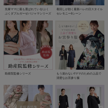
先輩ママに最も選ばれている!ぷく
着回しが効く最新ハレの日スタイル
ぷくダブルガーゼパジャマシリーズ
セレモニー6シーン
助産院監修シリーズ
もう迷わない!!ママのための上品で
清楚なお宮参り服