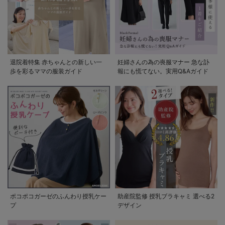
退院着特集 赤ちゃんとの新しい一
妊婦さんの為の喪服マナー 急な訃
歩を彩るママの服装ガイド
報にも慌てない。実用Q&Aガイド
ポコポコガーゼのふんわり授乳ケー
助産院監修 授乳ブラキャミ 選べる2
プ
デザイン