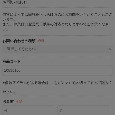
お問い合わせ
マタニティ パンツ
マタニティ ショーツ
授乳トップス
マタニティ オフィス 通勤服
授乳 ケープ
マタニティレギンス
【アウトレット】トップス・授乳トップス
透け防止
再入荷｜アウター
トップス
【37周年祭セール】4
【〜10℃】3月中旬
涼しくて可愛い「ワン
デニム
きれいめトップス派
マタニティインナー
【オフィスカジュアル
パンツタイプ
【フォーマル】ボトム
【ベビー】半袖
2WAYオール
Aライン ・フレアワ
〜5,000円（税込）
綿混素材
赤ちゃんへ使うもの
【冬のあったか特集】
マタニティ スカート
妊婦帯・腹帯・産前ガードル
マタニティ ドレス（結婚式・お呼ばれ）
【アウトレット】ボトムス
見えてもカワイイ
パンツ
レギンス
きれいめスカート派
ベビー
【フォーマル】トップ
【ベビー】グッズ
コンビ肌着
Iライン ・タイトシ
〜10,000円（税込）
腹巻・ひざ上パンツ
産後に使うグッズ
【冬のあったか特集】
内容によっては回答をさしあげるのにお時間をいただくこともござ
います。
また、休業日は翌営業日以降の対応となりますのでご了承くださ
マタニティ トップス
マタニティ 授乳 キャミソール
マタニティ フォーマル パンツ・ボトムス
【アウトレット】パジャマ
コットン素材
スカート
オフィス
きれいめ美脚パンツ派
短肌着
快適ウェア10%OFF
ジャンパースカート/
10,001円（税込）〜
保温&リカバリー
【冬のあったか特集】
い。
マタニティ アウター（コート）・ママコート
産褥ショーツ
【アウトレット】インナー
冷房対策
パジャマ
ツィード派
セット
ワーク・オフィス
女の子におススメのギ
レギンス・タイツ
お問い合わせの種類
必須
骨盤・マタニティベルト （妊娠中・産後）
【アウトレット】ベビー
接触冷感素材
インナー
MAX55%OFF ブラッ
王道シンプル派
カジュアル
男の子におススメのギ
カップ付きインナー
産後 ガードル インナー
Tシャツブラ
雑貨
セットアップ派
フォーマル / オケー
定番ギフト
あったか度◎
商品コード
マタニティ 腹巻き
ブラトップ
ベビー
あったかアイテム｜ベ
もらって嬉しいギフト
裏起毛素材
親子セット
かわいくておもしろい
※複数アイテムがある場合は、（,カンマ）で区切ってすべて記入く
快適機能ウェア特集 トップス
何枚あっても嬉しいア
ださい。
快適機能ウェア特集 ボトムス
長く使えるアイテム
お名前
必須
快適機能ウェア特集 パジャマ
お部屋映えアイテム