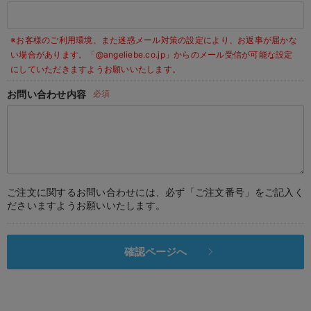
デロンギ
※お客様のご利用環境、また迷惑メール対策の設定により、お返事が届かな
入院準備の持ち物チェック
い場合があります。
「@angeliebe.co.jp」からのメール受信が可能な設定
にしていただきますようお願いいたします。
お問い合わせ内容
必須
ご注文に関するお問い合わせには、必ず「ご注文番号」をご記入く
ださいますようお願いいたします。
確認ページへ