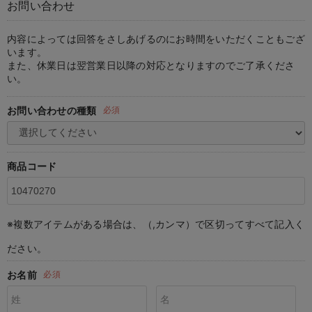
お問い合わせ
マタニティ パンツ
マタニティ ショーツ
授乳トップス
マタニティ オフィス 通勤服
授乳 ケープ
マタニティレギンス
【アウトレット】トップス・授乳トップス
透け防止
再入荷｜アウター
トップス
【37周年祭セール】4
【〜10℃】3月中旬
涼しくて可愛い「ワン
デニム
きれいめトップス派
マタニティインナー
【オフィスカジュアル
パンツタイプ
【フォーマル】ボトム
【ベビー】半袖
2WAYオール
Aライン ・フレアワ
〜5,000円（税込）
綿混素材
赤ちゃんへ使うもの
【冬のあったか特集】
マタニティ スカート
妊婦帯・腹帯・産前ガードル
マタニティ ドレス（結婚式・お呼ばれ）
【アウトレット】ボトムス
見えてもカワイイ
パンツ
レギンス
きれいめスカート派
ベビー
【フォーマル】トップ
【ベビー】グッズ
コンビ肌着
Iライン ・タイトシ
〜10,000円（税込）
腹巻・ひざ上パンツ
産後に使うグッズ
【冬のあったか特集】
内容によっては回答をさしあげるのにお時間をいただくこともござ
います。
また、休業日は翌営業日以降の対応となりますのでご了承くださ
マタニティ トップス
マタニティ 授乳 キャミソール
マタニティ フォーマル パンツ・ボトムス
【アウトレット】パジャマ
コットン素材
スカート
オフィス
きれいめ美脚パンツ派
短肌着
快適ウェア10%OFF
ジャンパースカート/
10,001円（税込）〜
保温&リカバリー
【冬のあったか特集】
い。
マタニティ アウター（コート）・ママコート
産褥ショーツ
【アウトレット】インナー
冷房対策
パジャマ
ツィード派
セット
ワーク・オフィス
女の子におススメのギ
レギンス・タイツ
お問い合わせの種類
必須
骨盤・マタニティベルト （妊娠中・産後）
【アウトレット】ベビー
接触冷感素材
インナー
MAX55%OFF ブラッ
王道シンプル派
カジュアル
男の子におススメのギ
カップ付きインナー
産後 ガードル インナー
Tシャツブラ
雑貨
セットアップ派
フォーマル / オケー
定番ギフト
あったか度◎
商品コード
マタニティ 腹巻き
ブラトップ
ベビー
あったかアイテム｜ベ
もらって嬉しいギフト
裏起毛素材
親子セット
かわいくておもしろい
※複数アイテムがある場合は、（,カンマ）で区切ってすべて記入く
快適機能ウェア特集 トップス
何枚あっても嬉しいア
ださい。
快適機能ウェア特集 ボトムス
長く使えるアイテム
お名前
必須
快適機能ウェア特集 パジャマ
お部屋映えアイテム