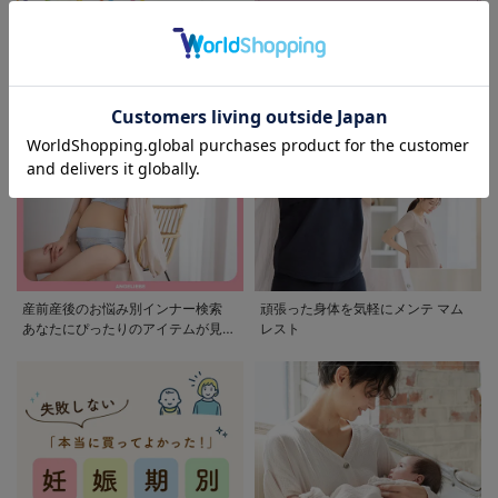
モンポケ特集
アウトレット 最大90%OFF
産前産後のお悩み別インナー検索
頑張った身体を気軽にメンテ マム
あなたにぴったりのアイテムが見つ
レスト
かる