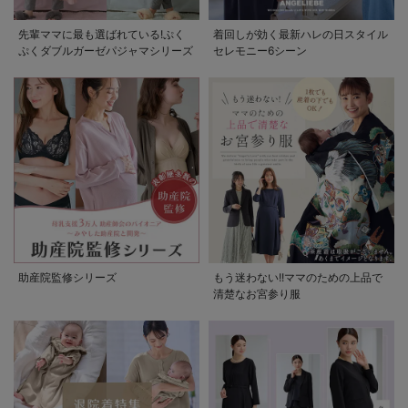
先輩ママに最も選ばれている!ぷく
着回しが効く最新ハレの日スタイル
ぷくダブルガーゼパジャマシリーズ
セレモニー6シーン
助産院監修シリーズ
もう迷わない!!ママのための上品で
清楚なお宮参り服