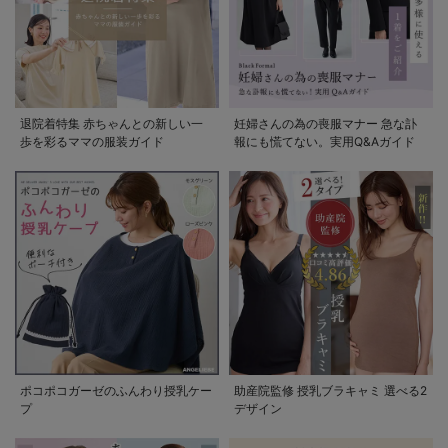
退院着特集 赤ちゃんとの新しい一
妊婦さんの為の喪服マナー 急な訃
歩を彩るママの服装ガイド
報にも慌てない。実用Q&Aガイド
ポコポコガーゼのふんわり授乳ケー
助産院監修 授乳ブラキャミ 選べる2
プ
デザイン