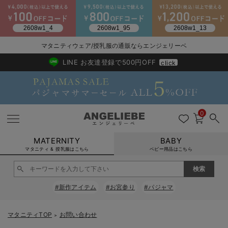
2026/NewArrival
送料495円(一部地域を除く) 7,700円以上で送料無料
マタニティウェア/授乳服の通販ならエンジェリーベ
LINE お友達登録で500円OFF
click
0
MATERNITY
BABY
マタニティ & 授乳服はこちら
ベビー用品はこちら
戻る
戻る
戻る
戻る
戻る
戻る
戻る
戻る
戻る
戻る
戻る
戻る
戻る
戻る
戻る
戻る
戻る
戻る
戻る
戻る
戻る
戻る
戻る
戻る
戻る
戻る
戻る
戻る
戻る
戻る
戻る
#新作アイテム
#お宮参り
#パジャマ
マタニティウェア全て
マタニティ 下着・インナー全て
授乳服全て
マタニティ フォーマル全て
授乳用品全て
マタニティレッグウェア全て
マタニティ ボディケア全て
アウトレット全て
特集全て
再入荷全て
送料無料アイテム全て
ブラキャミ おまとめ
【37周年祭セール】
気温差別オススメアイ
マタニティウェア お
こだわりの履き心地！
出産準備応援割全て
春のマタニティワンピ
Gift Selection 
冬の冷え対策インナー
入院準備の持ち物チェ
冬のあったか特集全て
マタニティ ワンピース
授乳ワンピース
マタニティ スーツ
妊婦用 抱き枕・授乳クッション
マタニティストッキング・タイツ
妊娠線クリーム
【アウトレット】ワンピース
抗菌防臭加工
再入荷｜インナー
授乳ブラ・マタニティブラ（マタニティインナー・産後用品）
ワンピース
【37周年祭セール】2
【15℃】3月下旬～
動きやすく着回しでき
強撚スムース(コスパ
【おまとめ割】パジャ
カジュアル
ジャケット派
マタニティパジャマ
【オフィスカジュアル
レギンスタイプ
【フォーマル】ワンピ
【ベビー】長袖
ハンカチ
快適ウェア10%OFF
セットアップ・ レイ
〜3,000円（税込）
薄くてあったか
入院してすぐ使うグッ
【冬のあったか特集】
マタニティTOP
お問い合わせ
＞