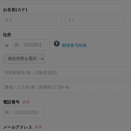
erbaviva（エルバビーバ）
お名前(カナ)
安心の日本製。先輩ママが買ってよかった！本当に必要な出産準備品
ハレの日に着るANGELIEBEのセレモニー
住所
買って正解！高評価レビューアイテム
郵便番号検索
〒
冬に可愛いニットがお得！
親子コーデ｜ママとベビーにおすすめ！
便利な育児家電
Gift Selection 出産祝い
ロンパースはいつからいつまで使う？選ぶポイントも解説！
電話番号
必須
保育園・入園準備特集
ファルスカ
メールアドレス
必須