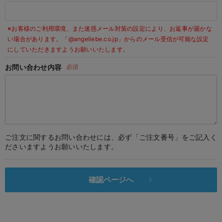
デロンギ
※お客様のご利用環境、また迷惑メール対策の設定により、お返事が届かな
入院準備の持ち物チェック
い場合があります。
「@angeliebe.co.jp」からのメール受信が可能な設定
にしていただきますようお願いいたします。
お問い合わせ内容
必須
ご注文に関するお問い合わせには、必ず「ご注文番号」をご記入く
ださいますようお願いいたします。
確認ページへ