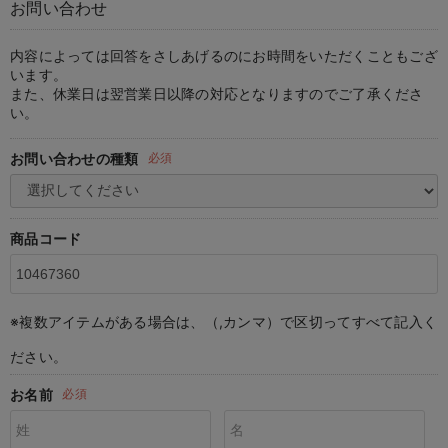
お問い合わせ
マタニティ パンツ
マタニティ ショーツ
授乳トップス
マタニティ オフィス 通勤服
授乳 ケープ
マタニティレギンス
【アウトレット】トップス・授乳トップス
透け防止
再入荷｜アウター
トップス
【37周年祭セール】4
【〜10℃】3月中旬
涼しくて可愛い「ワン
デニム
きれいめトップス派
マタニティインナー
【オフィスカジュアル
パンツタイプ
【フォーマル】ボトム
【ベビー】半袖
2WAYオール
Aライン ・フレアワ
〜5,000円（税込）
綿混素材
赤ちゃんへ使うもの
【冬のあったか特集】
マタニティ スカート
妊婦帯・腹帯・産前ガードル
マタニティ ドレス（結婚式・お呼ばれ）
【アウトレット】ボトムス
見えてもカワイイ
パンツ
レギンス
きれいめスカート派
ベビー
【フォーマル】トップ
【ベビー】グッズ
コンビ肌着
Iライン ・タイトシ
〜10,000円（税込）
腹巻・ひざ上パンツ
産後に使うグッズ
【冬のあったか特集】
内容によっては回答をさしあげるのにお時間をいただくこともござ
います。
また、休業日は翌営業日以降の対応となりますのでご了承くださ
マタニティ トップス
マタニティ 授乳 キャミソール
マタニティ フォーマル パンツ・ボトムス
【アウトレット】パジャマ
コットン素材
スカート
オフィス
きれいめ美脚パンツ派
短肌着
快適ウェア10%OFF
ジャンパースカート/
10,001円（税込）〜
保温&リカバリー
【冬のあったか特集】
い。
マタニティ アウター（コート）・ママコート
産褥ショーツ
【アウトレット】インナー
冷房対策
パジャマ
ツィード派
セット
ワーク・オフィス
女の子におススメのギ
レギンス・タイツ
お問い合わせの種類
必須
骨盤・マタニティベルト （妊娠中・産後）
【アウトレット】ベビー
接触冷感素材
インナー
MAX55%OFF ブラッ
王道シンプル派
カジュアル
男の子におススメのギ
カップ付きインナー
産後 ガードル インナー
Tシャツブラ
雑貨
セットアップ派
フォーマル / オケー
定番ギフト
あったか度◎
商品コード
マタニティ 腹巻き
ブラトップ
ベビー
あったかアイテム｜ベ
もらって嬉しいギフト
裏起毛素材
親子セット
かわいくておもしろい
※複数アイテムがある場合は、（,カンマ）で区切ってすべて記入く
快適機能ウェア特集 トップス
何枚あっても嬉しいア
ださい。
快適機能ウェア特集 ボトムス
長く使えるアイテム
お名前
必須
快適機能ウェア特集 パジャマ
お部屋映えアイテム