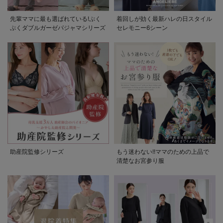
先輩ママに最も選ばれている!ぷく
着回しが効く最新ハレの日スタイル
ぷくダブルガーゼパジャマシリーズ
セレモニー6シーン
助産院監修シリーズ
もう迷わない!!ママのための上品で
清楚なお宮参り服