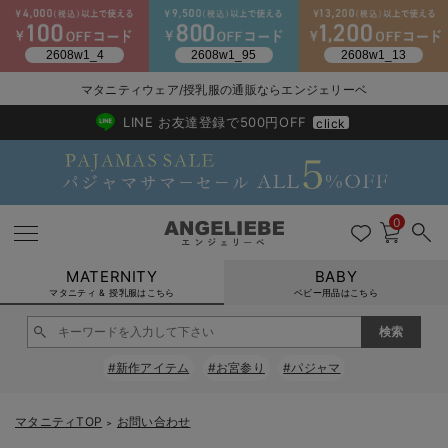
2026/NewArrival
送料495円(一部地域を除く) 7,700円以上で送料無料
マタニティウェア/授乳服の通販ならエンジェリーベ
LINE お友達登録で500円OFF
click
0
MATERNITY
BABY
マタニティ & 授乳服はこちら
ベビー用品はこちら
戻る
戻る
戻る
戻る
戻る
戻る
戻る
戻る
戻る
戻る
戻る
戻る
戻る
戻る
戻る
戻る
戻る
戻る
戻る
戻る
戻る
戻る
戻る
戻る
戻る
戻る
戻る
戻る
戻る
戻る
戻る
#新作アイテム
#お宮参り
#パジャマ
マタニティウェア全て
マタニティ 下着・インナー全て
授乳服全て
マタニティ フォーマル全て
授乳用品全て
マタニティレッグウェア全て
マタニティ ボディケア全て
アウトレット全て
特集全て
再入荷全て
送料無料アイテム全て
ブラキャミ おまとめ
【37周年祭セール】
気温差別オススメアイ
マタニティウェア お
こだわりの履き心地！
出産準備応援割全て
春のマタニティワンピ
Gift Selection 
冬の冷え対策インナー
入院準備の持ち物チェ
冬のあったか特集全て
マタニティ ワンピース
授乳ワンピース
マタニティ スーツ
妊婦用 抱き枕・授乳クッション
マタニティストッキング・タイツ
妊娠線クリーム
【アウトレット】ワンピース
抗菌防臭加工
再入荷｜インナー
授乳ブラ・マタニティブラ（マタニティインナー・産後用品）
ワンピース
【37周年祭セール】2
【15℃】3月下旬～
動きやすく着回しでき
強撚スムース(コスパ
【おまとめ割】パジャ
カジュアル
ジャケット派
マタニティパジャマ
【オフィスカジュアル
レギンスタイプ
【フォーマル】ワンピ
【ベビー】長袖
ハンカチ
快適ウェア10%OFF
セットアップ・ レイ
〜3,000円（税込）
薄くてあったか
入院してすぐ使うグッ
【冬のあったか特集】
マタニティTOP
お問い合わせ
＞