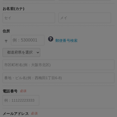
erbaviva（エルバビーバ）
お名前(カナ)
安心の日本製。先輩ママが買ってよかった！本当に必要な出産準備品
ハレの日に着るANGELIEBEのセレモニー
住所
買って正解！高評価レビューアイテム
郵便番号検索
〒
冬に可愛いニットがお得！
親子コーデ｜ママとベビーにおすすめ！
便利な育児家電
Gift Selection 出産祝い
ロンパースはいつからいつまで使う？選ぶポイントも解説！
電話番号
必須
保育園・入園準備特集
ファルスカ
メールアドレス
必須