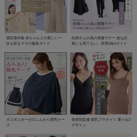
退院着特集 赤ちゃんとの新しい一
妊婦さんの為の喪服マナー 急な訃
歩を彩るママの服装ガイド
報にも慌てない。実用Q&Aガイド
ポコポコガーゼのふんわり授乳ケー
助産院監修 授乳ブラキャミ 選べる2
プ
デザイン