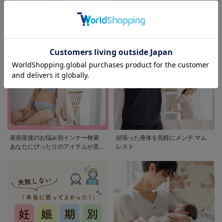
モンポケ特集
アウトレット 最大90%OFF
産前産後のお悩み別インナー検索
頑張った身体を気軽にメンテ マム
あなたにぴったりのアイテムが見つ
レスト
かる