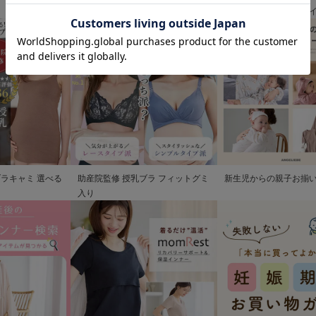
清楚なお宮参り服
歩を彩るママの服装ガ
ブラキャミ 選べる
助産院監修 授乳ブラ フィットグミ
新生児からの親子お揃
入り