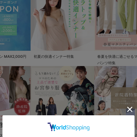
MAX2,000円
初夏の快適インナー特集
春夏を快適に過ごせる
パンツ特集
ズ
もう迷わない!!ママのための上品で
退院着特集 赤ちゃんと