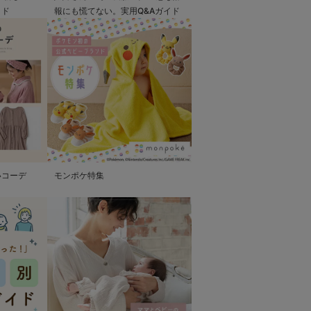
イド
報にも慌てない。実用Q&Aガイド
いコーデ
モンポケ特集