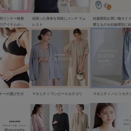
別インナー検索
頑張った身体を気軽にメンテ マム
妊娠期別お買い物ガイド
のアイテムが見
レスト
要なものを妊娠期別に
ンナーの選び方ガ
マタニティ ワンピースカテゴリ
マタニティ パンツカテ