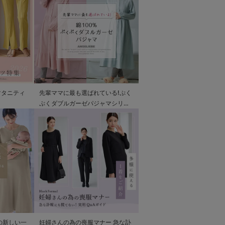
マタニティ
先輩ママに最も選ばれている!ぷく
ぷくダブルガーゼパジャマシリー
ズ
の新しい一
妊婦さんの為の喪服マナー 急な訃