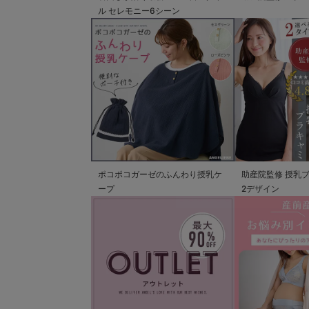
ル セレモニー6シーン
ポコポコガーゼのふんわり授乳ケ
助産院監修 授乳
ープ
2デザイン