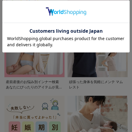
モンポケ特集
アウトレット 最大90%OFF
産前産後のお悩み別インナー検索
頑張った身体を気軽にメンテ マム
あなたにぴったりのアイテムが見つ
レスト
かる