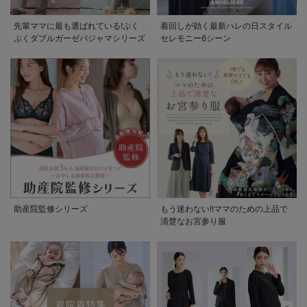
先輩ママに最も選ばれている!ぷく
着回しが効く最新ハレの日スタイル
ぷくダブルガーゼパジャマシリーズ
セレモニー6シーン
助産院監修シリーズ
もう迷わない!!ママのための上品で
清楚なお宮参り服