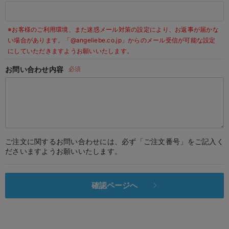
デロンギ
※お客様のご利用環境、また迷惑メール対策の設定により、お返事が届かな
入院準備の持ち物チェック
い場合があります。
「@angeliebe.co.jp」からのメール受信が可能な設定
にしていただきますようお願いいたします。
お問い合わせ内容
必須
ご注文に関するお問い合わせには、必ず「ご注文番号」をご記入く
ださいますようお願いいたします。
確認ページへ