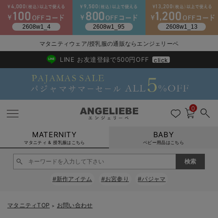
マタニティウェア/授乳服の通販ならエンジェリーベ
2026/NewArrival
送料495円(一部地域を除く) 7,700円以上で送料無料
LINE お友達登録で500円OFF
click
0
MATERNITY
BABY
マタニティ & 授乳服はこちら
ベビー用品はこちら
戻る
戻る
戻る
戻る
戻る
戻る
戻る
戻る
戻る
戻る
戻る
戻る
戻る
戻る
戻る
戻る
戻る
戻る
戻る
戻る
戻る
戻る
戻る
戻る
戻る
戻る
戻る
戻る
戻る
戻る
戻る
#新作アイテム
#お宮参り
#パジャマ
マタニティウェア全て
マタニティ 下着・インナー全て
授乳服全て
マタニティ フォーマル全て
授乳用品全て
マタニティレッグウェア全て
マタニティ ボディケア全て
アウトレット全て
特集全て
再入荷全て
送料無料アイテム全て
ブラキャミ おまとめ
【37周年祭セール】
気温差別オススメアイ
マタニティウェア お
こだわりの履き心地！
出産準備応援割全て
春のマタニティワンピ
Gift Selection 
冬の冷え対策インナー
入院準備の持ち物チェ
冬のあったか特集全て
マタニティ ワンピース
授乳ワンピース
マタニティ スーツ
妊婦用 抱き枕・授乳クッション
マタニティストッキング・タイツ
妊娠線クリーム
【アウトレット】ワンピース
抗菌防臭加工
再入荷｜インナー
授乳ブラ・マタニティブラ（マタニティインナー・産後用品）
ワンピース
【37周年祭セール】2
【15℃】3月下旬～
動きやすく着回しでき
強撚スムース(コスパ
【おまとめ割】パジャ
カジュアル
ジャケット派
マタニティパジャマ
【オフィスカジュアル
レギンスタイプ
【フォーマル】ワンピ
【ベビー】長袖
ハンカチ
快適ウェア10%OFF
セットアップ・ レイ
〜3,000円（税込）
薄くてあったか
入院してすぐ使うグッ
【冬のあったか特集】
マタニティTOP
お問い合わせ
＞