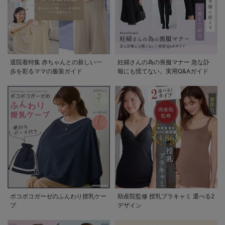
退院着特集 赤ちゃんとの新しい一
妊婦さんの為の喪服マナー 急な訃
歩を彩るママの服装ガイド
報にも慌てない。実用Q&Aガイド
ポコポコガーゼのふんわり授乳ケー
助産院監修 授乳ブラキャミ 選べる2
プ
デザイン