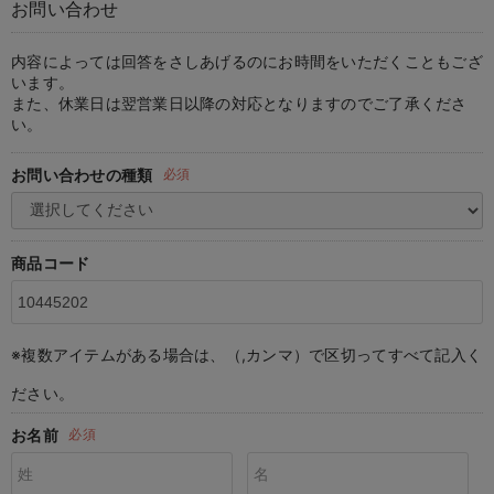
お問い合わせ
マタニティ パンツ
マタニティ ショーツ
授乳トップス
マタニティ オフィス 通勤服
授乳 ケープ
マタニティレギンス
【アウトレット】トップス・授乳トップス
透け防止
再入荷｜アウター
トップス
【37周年祭セール】4
【〜10℃】3月中旬
涼しくて可愛い「ワン
デニム
きれいめトップス派
マタニティインナー
【オフィスカジュアル
パンツタイプ
【フォーマル】ボトム
【ベビー】半袖
2WAYオール
Aライン ・フレアワ
〜5,000円（税込）
綿混素材
赤ちゃんへ使うもの
【冬のあったか特集】
マタニティ スカート
妊婦帯・腹帯・産前ガードル
マタニティ ドレス（結婚式・お呼ばれ）
【アウトレット】ボトムス
見えてもカワイイ
パンツ
レギンス
きれいめスカート派
ベビー
【フォーマル】トップ
【ベビー】グッズ
コンビ肌着
Iライン ・タイトシ
〜10,000円（税込）
腹巻・ひざ上パンツ
産後に使うグッズ
【冬のあったか特集】
内容によっては回答をさしあげるのにお時間をいただくこともござ
います。
また、休業日は翌営業日以降の対応となりますのでご了承くださ
マタニティ トップス
マタニティ 授乳 キャミソール
マタニティ フォーマル パンツ・ボトムス
【アウトレット】パジャマ
コットン素材
スカート
オフィス
きれいめ美脚パンツ派
短肌着
快適ウェア10%OFF
ジャンパースカート/
10,001円（税込）〜
保温&リカバリー
【冬のあったか特集】
い。
マタニティ アウター（コート）・ママコート
産褥ショーツ
【アウトレット】インナー
冷房対策
パジャマ
ツィード派
セット
ワーク・オフィス
女の子におススメのギ
レギンス・タイツ
お問い合わせの種類
必須
骨盤・マタニティベルト （妊娠中・産後）
【アウトレット】ベビー
接触冷感素材
インナー
MAX55%OFF ブラッ
王道シンプル派
カジュアル
男の子におススメのギ
カップ付きインナー
産後 ガードル インナー
Tシャツブラ
雑貨
セットアップ派
フォーマル / オケー
定番ギフト
あったか度◎
商品コード
マタニティ 腹巻き
ブラトップ
ベビー
あったかアイテム｜ベ
もらって嬉しいギフト
裏起毛素材
親子セット
かわいくておもしろい
※複数アイテムがある場合は、（,カンマ）で区切ってすべて記入く
快適機能ウェア特集 トップス
何枚あっても嬉しいア
ださい。
快適機能ウェア特集 ボトムス
長く使えるアイテム
お名前
必須
快適機能ウェア特集 パジャマ
お部屋映えアイテム