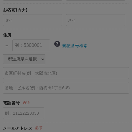
erbaviva（エルバビーバ）
お名前(カナ)
安心の日本製。先輩ママが買ってよかった！本当に必要な出産準備品
ハレの日に着るANGELIEBEのセレモニー
住所
買って正解！高評価レビューアイテム
郵便番号検索
〒
冬に可愛いニットがお得！
親子コーデ｜ママとベビーにおすすめ！
便利な育児家電
Gift Selection 出産祝い
ロンパースはいつからいつまで使う？選ぶポイントも解説！
電話番号
必須
保育園・入園準備特集
ファルスカ
メールアドレス
必須