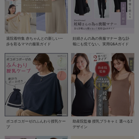
退院着特集 赤ちゃんとの新しい一
妊婦さんの為の喪服マナー 急な訃
歩を彩るママの服装ガイド
報にも慌てない。実用Q&Aガイド
ポコポコガーゼのふんわり授乳ケー
助産院監修 授乳ブラキャミ 選べる2
プ
デザイン