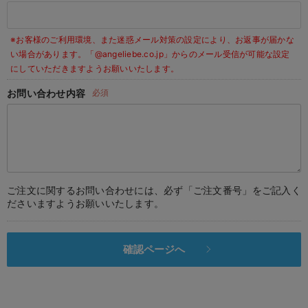
デロンギ
※お客様のご利用環境、また迷惑メール対策の設定により、お返事が届かな
入院準備の持ち物チェック
い場合があります。
「@angeliebe.co.jp」からのメール受信が可能な設定
にしていただきますようお願いいたします。
お問い合わせ内容
必須
ご注文に関するお問い合わせには、必ず「ご注文番号」をご記入く
ださいますようお願いいたします。
確認ページへ