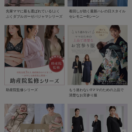
先輩ママに最も選ばれている!ぷく
着回しが効く最新ハレの日スタイル
ぷくダブルガーゼパジャマシリーズ
セレモニー6シーン
助産院監修シリーズ
もう迷わない!!ママのための上品で
清楚なお宮参り服