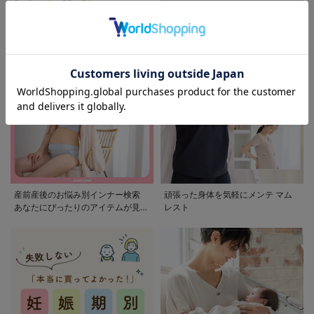
モンポケ特集
アウトレット 最大90%OFF
産前産後のお悩み別インナー検索
頑張った身体を気軽にメンテ マム
あなたにぴったりのアイテムが見つ
レスト
かる