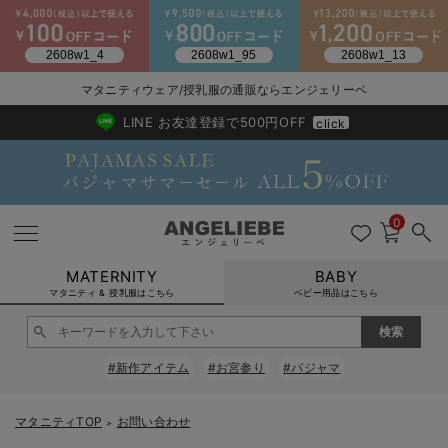
2026/NewArrival
送料495円(一部地域を除く) 7,700円以上で送料無料
マタニティウェア/授乳服の通販ならエンジェリーベ
LINE お友達登録で500円OFF
click
0
MATERNITY
BABY
マタニティ & 授乳服はこちら
ベビー用品はこちら
戻る
戻る
戻る
戻る
戻る
戻る
戻る
戻る
戻る
戻る
戻る
戻る
戻る
戻る
戻る
戻る
戻る
戻る
戻る
戻る
戻る
戻る
戻る
戻る
戻る
戻る
戻る
戻る
戻る
戻る
戻る
#新作アイテム
#お宮参り
#パジャマ
マタニティウェア全て
マタニティ 下着・インナー全て
授乳服全て
マタニティ フォーマル全て
授乳用品全て
マタニティレッグウェア全て
マタニティ ボディケア全て
アウトレット全て
特集全て
再入荷全て
送料無料アイテム全て
ブラキャミ おまとめ
【37周年祭セール】
気温差別オススメアイ
マタニティウェア お
こだわりの履き心地！
出産準備応援割全て
春のマタニティワンピ
Gift Selection 
冬の冷え対策インナー
入院準備の持ち物チェ
冬のあったか特集全て
マタニティ ワンピース
授乳ワンピース
マタニティ スーツ
妊婦用 抱き枕・授乳クッション
マタニティストッキング・タイツ
妊娠線クリーム
【アウトレット】ワンピース
抗菌防臭加工
再入荷｜インナー
授乳ブラ・マタニティブラ（マタニティインナー・産後用品）
ワンピース
【37周年祭セール】2
【15℃】3月下旬～
動きやすく着回しでき
強撚スムース(コスパ
【おまとめ割】パジャ
カジュアル
ジャケット派
マタニティパジャマ
【オフィスカジュアル
レギンスタイプ
【フォーマル】ワンピ
【ベビー】長袖
ハンカチ
快適ウェア10%OFF
セットアップ・ レイ
〜3,000円（税込）
薄くてあったか
入院してすぐ使うグッ
【冬のあったか特集】
マタニティTOP
お問い合わせ
＞