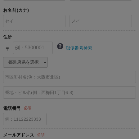
erbaviva（エルバビーバ）
お名前(カナ)
安心の日本製。先輩ママが買ってよかった！本当に必要な出産準備品
ハレの日に着るANGELIEBEのセレモニー
住所
買って正解！高評価レビューアイテム
郵便番号検索
〒
冬に可愛いニットがお得！
親子コーデ｜ママとベビーにおすすめ！
便利な育児家電
Gift Selection 出産祝い
ロンパースはいつからいつまで使う？選ぶポイントも解説！
電話番号
必須
保育園・入園準備特集
ファルスカ
メールアドレス
必須