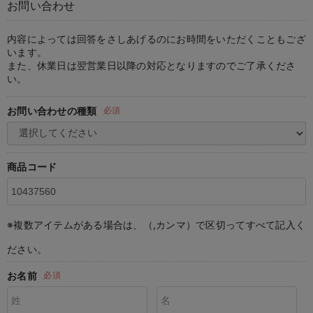
お問い合わせ
マタニティ パンツ
マタニティ ショーツ
授乳トップス
マタニティ オフィス 通勤服
授乳 ケープ
マタニティレギンス
【アウトレット】トップス・授乳トップス
透け防止
再入荷｜アウター
トップス
【37周年祭セール】4
【〜10℃】3月中旬
涼しくて可愛い「ワン
デニム
きれいめトップス派
マタニティインナー
【オフィスカジュアル
パンツタイプ
【フォーマル】ボトム
【ベビー】半袖
2WAYオール
Aライン ・フレアワ
〜5,000円（税込）
綿混素材
赤ちゃんへ使うもの
【冬のあったか特集】
マタニティ スカート
妊婦帯・腹帯・産前ガードル
マタニティ ドレス（結婚式・お呼ばれ）
【アウトレット】ボトムス
見えてもカワイイ
パンツ
レギンス
きれいめスカート派
ベビー
【フォーマル】トップ
【ベビー】グッズ
コンビ肌着
Iライン ・タイトシ
〜10,000円（税込）
腹巻・ひざ上パンツ
産後に使うグッズ
【冬のあったか特集】
内容によっては回答をさしあげるのにお時間をいただくこともござ
います。
また、休業日は翌営業日以降の対応となりますのでご了承くださ
マタニティ トップス
マタニティ 授乳 キャミソール
マタニティ フォーマル パンツ・ボトムス
【アウトレット】パジャマ
コットン素材
スカート
オフィス
きれいめ美脚パンツ派
短肌着
快適ウェア10%OFF
ジャンパースカート/
10,001円（税込）〜
保温&リカバリー
【冬のあったか特集】
い。
マタニティ アウター（コート）・ママコート
産褥ショーツ
【アウトレット】インナー
冷房対策
パジャマ
ツィード派
セット
ワーク・オフィス
女の子におススメのギ
レギンス・タイツ
お問い合わせの種類
必須
骨盤・マタニティベルト （妊娠中・産後）
【アウトレット】ベビー
接触冷感素材
インナー
MAX55%OFF ブラッ
王道シンプル派
カジュアル
男の子におススメのギ
カップ付きインナー
産後 ガードル インナー
Tシャツブラ
雑貨
セットアップ派
フォーマル / オケー
定番ギフト
あったか度◎
商品コード
マタニティ 腹巻き
ブラトップ
ベビー
あったかアイテム｜ベ
もらって嬉しいギフト
裏起毛素材
親子セット
かわいくておもしろい
※複数アイテムがある場合は、（,カンマ）で区切ってすべて記入く
快適機能ウェア特集 トップス
何枚あっても嬉しいア
ださい。
快適機能ウェア特集 ボトムス
長く使えるアイテム
お名前
必須
快適機能ウェア特集 パジャマ
お部屋映えアイテム