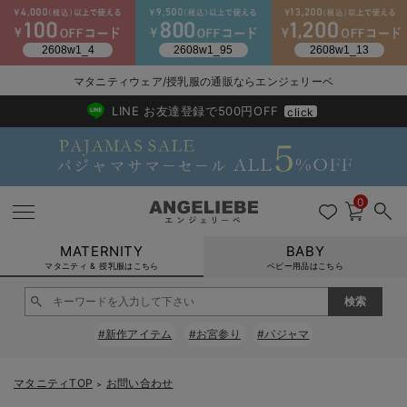
2026/NewArrival
送料495円(一部地域を除く) 7,700円以上で送料無料
マタニティウェア/授乳服の通販ならエンジェリーベ
LINE お友達登録で500円OFF
click
0
MATERNITY
BABY
マタニティ & 授乳服はこちら
ベビー用品はこちら
戻る
戻る
戻る
戻る
戻る
戻る
戻る
戻る
戻る
戻る
戻る
戻る
戻る
戻る
戻る
戻る
戻る
戻る
戻る
戻る
戻る
戻る
戻る
戻る
戻る
戻る
戻る
戻る
戻る
戻る
戻る
#新作アイテム
#お宮参り
#パジャマ
マタニティウェア全て
マタニティ 下着・インナー全て
授乳服全て
マタニティ フォーマル全て
授乳用品全て
マタニティレッグウェア全て
マタニティ ボディケア全て
アウトレット全て
特集全て
再入荷全て
送料無料アイテム全て
ブラキャミ おまとめ
【37周年祭セール】
気温差別オススメアイ
マタニティウェア お
こだわりの履き心地！
出産準備応援割全て
春のマタニティワンピ
Gift Selection 
冬の冷え対策インナー
入院準備の持ち物チェ
冬のあったか特集全て
マタニティ ワンピース
授乳ワンピース
マタニティ スーツ
妊婦用 抱き枕・授乳クッション
マタニティストッキング・タイツ
妊娠線クリーム
【アウトレット】ワンピース
抗菌防臭加工
再入荷｜インナー
授乳ブラ・マタニティブラ（マタニティインナー・産後用品）
ワンピース
【37周年祭セール】2
【15℃】3月下旬～
動きやすく着回しでき
強撚スムース(コスパ
【おまとめ割】パジャ
カジュアル
ジャケット派
マタニティパジャマ
【オフィスカジュアル
レギンスタイプ
【フォーマル】ワンピ
【ベビー】長袖
ハンカチ
快適ウェア10%OFF
セットアップ・ レイ
〜3,000円（税込）
薄くてあったか
入院してすぐ使うグッ
【冬のあったか特集】
マタニティTOP
お問い合わせ
＞