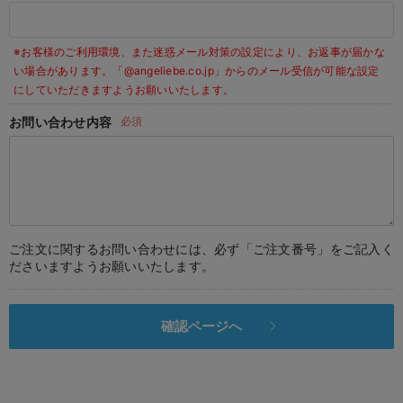
デロンギ
※お客様のご利用環境、また迷惑メール対策の設定により、お返事が届かな
入院準備の持ち物チェック
い場合があります。
「@angeliebe.co.jp」からのメール受信が可能な設定
にしていただきますようお願いいたします。
お問い合わせ内容
必須
ご注文に関するお問い合わせには、必ず「ご注文番号」をご記入く
ださいますようお願いいたします。
確認ページへ