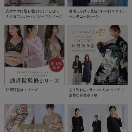
先輩ママに最も選ばれている!ぷく
着回しが効く最新ハレの日スタイル
ぷくダブルガーゼパジャマシリーズ
セレモニー6シーン
助産院監修シリーズ
もう迷わない!!ママのための上品で
清楚なお宮参り服