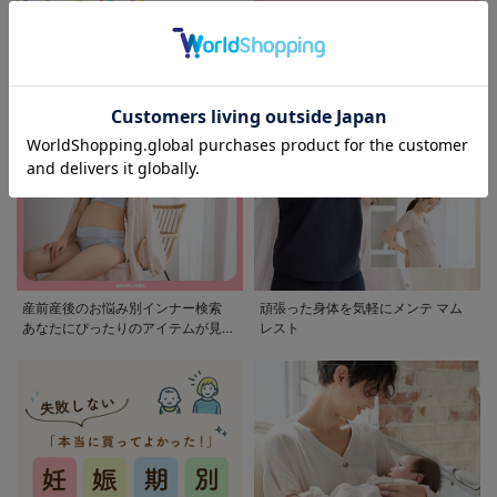
モンポケ特集
アウトレット 最大90%OFF
産前産後のお悩み別インナー検索
頑張った身体を気軽にメンテ マム
あなたにぴったりのアイテムが見つ
レスト
かる