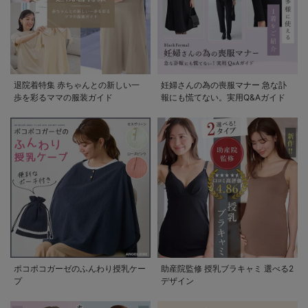
退院着特集 赤ちゃんとの新しい一
妊婦さんの為の喪服マナー 急な訃
歩を彩るママの服装ガイド
報にも慌てない。実用Q&Aガイド
ポコポコガーゼのふんわり授乳ケー
助産院監修 授乳ブラキャミ 選べる2
プ
デザイン