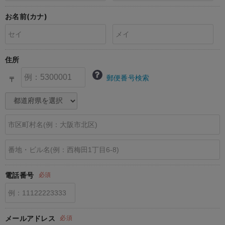
erbaviva（エルバビーバ）
お名前(カナ)
安心の日本製。先輩ママが買ってよかった！本当に必要な出産準備品
ハレの日に着るANGELIEBEのセレモニー
住所
買って正解！高評価レビューアイテム
郵便番号検索
〒
冬に可愛いニットがお得！
親子コーデ｜ママとベビーにおすすめ！
便利な育児家電
Gift Selection 出産祝い
ロンパースはいつからいつまで使う？選ぶポイントも解説！
電話番号
必須
保育園・入園準備特集
ファルスカ
メールアドレス
必須