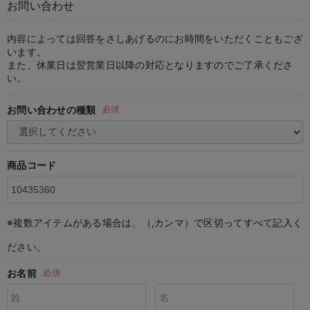
お問い合わせ
マタニティ パンツ
マタニティ ショーツ
授乳トップス
マタニティ オフィス 通勤服
授乳 ケープ
マタニティレギンス
【アウトレット】トップス・授乳トップス
透け防止
再入荷｜アウター
トップス
【37周年祭セール】4
【〜10℃】3月中旬
涼しくて可愛い「ワン
デニム
きれいめトップス派
マタニティインナー
【オフィスカジュアル
パンツタイプ
【フォーマル】ボトム
【ベビー】半袖
2WAYオール
Aライン ・フレアワ
〜5,000円（税込）
綿混素材
赤ちゃんへ使うもの
【冬のあったか特集】
マタニティ スカート
妊婦帯・腹帯・産前ガードル
マタニティ ドレス（結婚式・お呼ばれ）
【アウトレット】ボトムス
見えてもカワイイ
パンツ
レギンス
きれいめスカート派
ベビー
【フォーマル】トップ
【ベビー】グッズ
コンビ肌着
Iライン ・タイトシ
〜10,000円（税込）
腹巻・ひざ上パンツ
産後に使うグッズ
【冬のあったか特集】
内容によっては回答をさしあげるのにお時間をいただくこともござ
います。
また、休業日は翌営業日以降の対応となりますのでご了承くださ
マタニティ トップス
マタニティ 授乳 キャミソール
マタニティ フォーマル パンツ・ボトムス
【アウトレット】パジャマ
コットン素材
スカート
オフィス
きれいめ美脚パンツ派
短肌着
快適ウェア10%OFF
ジャンパースカート/
10,001円（税込）〜
保温&リカバリー
【冬のあったか特集】
い。
マタニティ アウター（コート）・ママコート
産褥ショーツ
【アウトレット】インナー
冷房対策
パジャマ
ツィード派
セット
ワーク・オフィス
女の子におススメのギ
レギンス・タイツ
お問い合わせの種類
必須
骨盤・マタニティベルト （妊娠中・産後）
【アウトレット】ベビー
接触冷感素材
インナー
MAX55%OFF ブラッ
王道シンプル派
カジュアル
男の子におススメのギ
カップ付きインナー
産後 ガードル インナー
Tシャツブラ
雑貨
セットアップ派
フォーマル / オケー
定番ギフト
あったか度◎
商品コード
マタニティ 腹巻き
ブラトップ
ベビー
あったかアイテム｜ベ
もらって嬉しいギフト
裏起毛素材
親子セット
かわいくておもしろい
※複数アイテムがある場合は、（,カンマ）で区切ってすべて記入く
快適機能ウェア特集 トップス
何枚あっても嬉しいア
ださい。
快適機能ウェア特集 ボトムス
長く使えるアイテム
お名前
必須
快適機能ウェア特集 パジャマ
お部屋映えアイテム