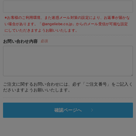
デロンギ
※お客様のご利用環境、また迷惑メール対策の設定により、お返事が届かな
入院準備の持ち物チェック
い場合があります。
「@angeliebe.co.jp」からのメール受信が可能な設定
にしていただきますようお願いいたします。
お問い合わせ内容
必須
ご注文に関するお問い合わせには、必ず「ご注文番号」をご記入く
ださいますようお願いいたします。
確認ページへ