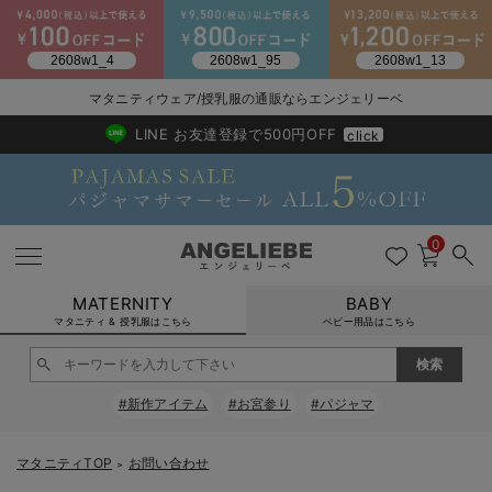
2026/NewArrival
送料495円(一部地域を除く) 7,700円以上で送料無料
マタニティウェア/授乳服の通販ならエンジェリーベ
LINE お友達登録で500円OFF
click
0
MATERNITY
BABY
マタニティ & 授乳服はこちら
ベビー用品はこちら
戻る
戻る
戻る
戻る
戻る
戻る
戻る
戻る
戻る
戻る
戻る
戻る
戻る
戻る
戻る
戻る
戻る
戻る
戻る
戻る
戻る
戻る
戻る
戻る
戻る
戻る
戻る
戻る
戻る
戻る
戻る
#新作アイテム
#お宮参り
#パジャマ
マタニティウェア全て
マタニティ 下着・インナー全て
授乳服全て
マタニティ フォーマル全て
授乳用品全て
マタニティレッグウェア全て
マタニティ ボディケア全て
アウトレット全て
特集全て
再入荷全て
送料無料アイテム全て
ブラキャミ おまとめ
【37周年祭セール】
気温差別オススメアイ
マタニティウェア お
こだわりの履き心地！
出産準備応援割全て
春のマタニティワンピ
Gift Selection 
冬の冷え対策インナー
入院準備の持ち物チェ
冬のあったか特集全て
マタニティ ワンピース
授乳ワンピース
マタニティ スーツ
妊婦用 抱き枕・授乳クッション
マタニティストッキング・タイツ
妊娠線クリーム
【アウトレット】ワンピース
抗菌防臭加工
再入荷｜インナー
授乳ブラ・マタニティブラ（マタニティインナー・産後用品）
ワンピース
【37周年祭セール】2
【15℃】3月下旬～
動きやすく着回しでき
強撚スムース(コスパ
【おまとめ割】パジャ
カジュアル
ジャケット派
マタニティパジャマ
【オフィスカジュアル
レギンスタイプ
【フォーマル】ワンピ
【ベビー】長袖
ハンカチ
快適ウェア10%OFF
セットアップ・ レイ
〜3,000円（税込）
薄くてあったか
入院してすぐ使うグッ
【冬のあったか特集】
マタニティTOP
お問い合わせ
＞