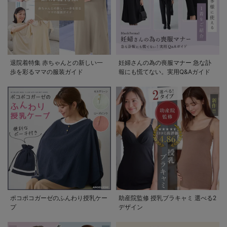
退院着特集 赤ちゃんとの新しい一
妊婦さんの為の喪服マナー 急な訃
歩を彩るママの服装ガイド
報にも慌てない。実用Q&Aガイド
ポコポコガーゼのふんわり授乳ケー
助産院監修 授乳ブラキャミ 選べる2
プ
デザイン