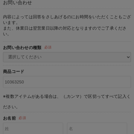
お問い合わせ
マタニティ パンツ
マタニティ ショーツ
授乳トップス
マタニティ オフィス 通勤服
授乳 ケープ
マタニティレギンス
【アウトレット】トップス・授乳トップス
透け防止
再入荷｜アウター
トップス
【37周年祭セール】4
【〜10℃】3月中旬
涼しくて可愛い「ワン
デニム
きれいめトップス派
マタニティインナー
【オフィスカジュアル
パンツタイプ
【フォーマル】ボトム
【ベビー】半袖
2WAYオール
Aライン ・フレアワ
〜5,000円（税込）
綿混素材
赤ちゃんへ使うもの
【冬のあったか特集】
マタニティ スカート
妊婦帯・腹帯・産前ガードル
マタニティ ドレス（結婚式・お呼ばれ）
【アウトレット】ボトムス
見えてもカワイイ
パンツ
レギンス
きれいめスカート派
ベビー
【フォーマル】トップ
【ベビー】グッズ
コンビ肌着
Iライン ・タイトシ
〜10,000円（税込）
腹巻・ひざ上パンツ
産後に使うグッズ
【冬のあったか特集】
内容によっては回答をさしあげるのにお時間をいただくこともござ
います。
また、休業日は翌営業日以降の対応となりますのでご了承くださ
マタニティ トップス
マタニティ 授乳 キャミソール
マタニティ フォーマル パンツ・ボトムス
【アウトレット】パジャマ
コットン素材
スカート
オフィス
きれいめ美脚パンツ派
短肌着
快適ウェア10%OFF
ジャンパースカート/
10,001円（税込）〜
保温&リカバリー
【冬のあったか特集】
い。
マタニティ アウター（コート）・ママコート
産褥ショーツ
【アウトレット】インナー
冷房対策
パジャマ
ツィード派
セット
ワーク・オフィス
女の子におススメのギ
レギンス・タイツ
お問い合わせの種類
必須
骨盤・マタニティベルト （妊娠中・産後）
【アウトレット】ベビー
接触冷感素材
インナー
MAX55%OFF ブラッ
王道シンプル派
カジュアル
男の子におススメのギ
カップ付きインナー
産後 ガードル インナー
Tシャツブラ
雑貨
セットアップ派
フォーマル / オケー
定番ギフト
あったか度◎
商品コード
マタニティ 腹巻き
ブラトップ
ベビー
あったかアイテム｜ベ
もらって嬉しいギフト
裏起毛素材
親子セット
かわいくておもしろい
※複数アイテムがある場合は、（,カンマ）で区切ってすべて記入く
快適機能ウェア特集 トップス
何枚あっても嬉しいア
ださい。
快適機能ウェア特集 ボトムス
長く使えるアイテム
お名前
必須
快適機能ウェア特集 パジャマ
お部屋映えアイテム