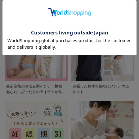
モンポケ特集
アウトレット 最大90%OFF
産前産後のお悩み別インナー検索
頑張った身体を気軽にメンテ マム
あなたにぴったりのアイテムが見つ
レスト
かる