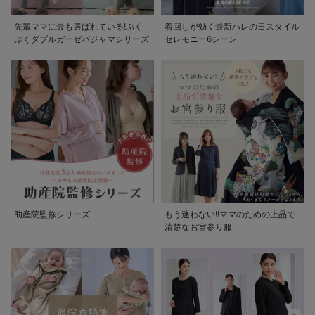
先輩ママに最も選ばれている!ぷく
着回しが効く最新ハレの日スタイル
ぷくダブルガーゼパジャマシリーズ
セレモニー6シーン
助産院監修シリーズ
もう迷わない!!ママのための上品で
清楚なお宮参り服