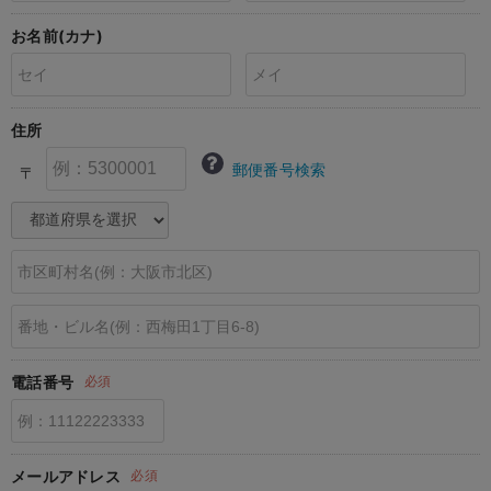
erbaviva（エルバビーバ）
お名前(カナ)
安心の日本製。先輩ママが買ってよかった！本当に必要な出産準備品
ハレの日に着るANGELIEBEのセレモニー
住所
買って正解！高評価レビューアイテム
郵便番号検索
〒
冬に可愛いニットがお得！
親子コーデ｜ママとベビーにおすすめ！
便利な育児家電
Gift Selection 出産祝い
ロンパースはいつからいつまで使う？選ぶポイントも解説！
電話番号
必須
保育園・入園準備特集
ファルスカ
メールアドレス
必須