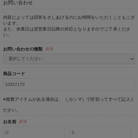
お問い合わせ
マタニティ パンツ
マタニティ ショーツ
授乳トップス
マタニティ オフィス 通勤服
授乳 ケープ
マタニティレギンス
【アウトレット】トップス・授乳トップス
透け防止
再入荷｜アウター
トップス
【37周年祭セール】4
【〜10℃】3月中旬
涼しくて可愛い「ワン
デニム
きれいめトップス派
マタニティインナー
【オフィスカジュアル
パンツタイプ
【フォーマル】ボトム
【ベビー】半袖
2WAYオール
Aライン ・フレアワ
〜5,000円（税込）
綿混素材
赤ちゃんへ使うもの
【冬のあったか特集】
マタニティ スカート
妊婦帯・腹帯・産前ガードル
マタニティ ドレス（結婚式・お呼ばれ）
【アウトレット】ボトムス
見えてもカワイイ
パンツ
レギンス
きれいめスカート派
ベビー
【フォーマル】トップ
【ベビー】グッズ
コンビ肌着
Iライン ・タイトシ
〜10,000円（税込）
腹巻・ひざ上パンツ
産後に使うグッズ
【冬のあったか特集】
内容によっては回答をさしあげるのにお時間をいただくこともござ
います。
また、休業日は翌営業日以降の対応となりますのでご了承くださ
マタニティ トップス
マタニティ 授乳 キャミソール
マタニティ フォーマル パンツ・ボトムス
【アウトレット】パジャマ
コットン素材
スカート
オフィス
きれいめ美脚パンツ派
短肌着
快適ウェア10%OFF
ジャンパースカート/
10,001円（税込）〜
保温&リカバリー
【冬のあったか特集】
い。
マタニティ アウター（コート）・ママコート
産褥ショーツ
【アウトレット】インナー
冷房対策
パジャマ
ツィード派
セット
ワーク・オフィス
女の子におススメのギ
レギンス・タイツ
お問い合わせの種類
必須
骨盤・マタニティベルト （妊娠中・産後）
【アウトレット】ベビー
接触冷感素材
インナー
MAX55%OFF ブラッ
王道シンプル派
カジュアル
男の子におススメのギ
カップ付きインナー
産後 ガードル インナー
Tシャツブラ
雑貨
セットアップ派
フォーマル / オケー
定番ギフト
あったか度◎
商品コード
マタニティ 腹巻き
ブラトップ
ベビー
あったかアイテム｜ベ
もらって嬉しいギフト
裏起毛素材
親子セット
かわいくておもしろい
※複数アイテムがある場合は、（,カンマ）で区切ってすべて記入く
快適機能ウェア特集 トップス
何枚あっても嬉しいア
ださい。
快適機能ウェア特集 ボトムス
長く使えるアイテム
お名前
必須
快適機能ウェア特集 パジャマ
お部屋映えアイテム