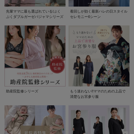
先輩ママに最も選ばれている!ぷく
着回しが効く最新ハレの日スタイル
ぷくダブルガーゼパジャマシリーズ
セレモニー6シーン
助産院監修シリーズ
もう迷わない!!ママのための上品で
清楚なお宮参り服