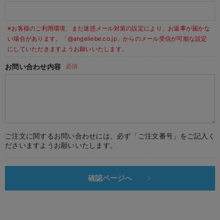
デロンギ
※お客様のご利用環境、また迷惑メール対策の設定により、お返事が届かな
入院準備の持ち物チェック
い場合があります。
「@angeliebe.co.jp」からのメール受信が可能な設定
にしていただきますようお願いいたします。
お問い合わせ内容
必須
ご注文に関するお問い合わせには、必ず「ご注文番号」をご記入く
ださいますようお願いいたします。
確認ページへ