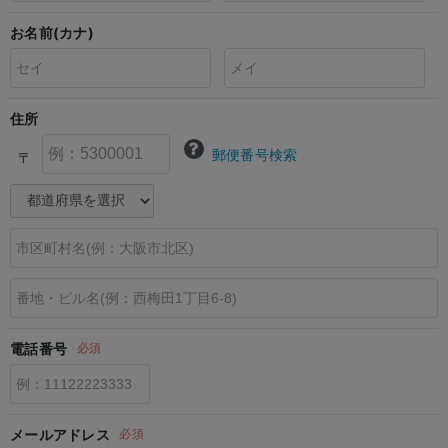
erbaviva（エルバビーバ）
お名前(カナ)
安心の日本製。先輩ママが買ってよかった！本当に必要な出産準備品
ハレの日に着るANGELIEBEのセレモニー
住所
買って正解！高評価レビューアイテム
郵便番号検索
〒
冬に可愛いニットがお得！
親子コーデ｜ママとベビーにおすすめ！
便利な育児家電
Gift Selection 出産祝い
ロンパースはいつからいつまで使う？選ぶポイントも解説！
電話番号
必須
保育園・入園準備特集
ファルスカ
メールアドレス
必須