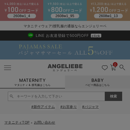
2026/NewArrival
送料495円(一部地域を除く) 7,700円以上で送料無料
マタニティウェア/授乳服の通販ならエンジェリーベ
LINE お友達登録で500円OFF
click
0
MATERNITY
BABY
マタニティ & 授乳服はこちら
ベビー用品はこちら
戻る
戻る
戻る
戻る
戻る
戻る
戻る
戻る
戻る
戻る
戻る
戻る
戻る
戻る
戻る
戻る
戻る
戻る
戻る
戻る
戻る
戻る
戻る
戻る
戻る
戻る
戻る
戻る
戻る
戻る
戻る
#新作アイテム
#お宮参り
#パジャマ
マタニティウェア全て
マタニティ 下着・インナー全て
授乳服全て
マタニティ フォーマル全て
授乳用品全て
マタニティレッグウェア全て
マタニティ ボディケア全て
アウトレット全て
特集全て
再入荷全て
送料無料アイテム全て
ブラキャミ おまとめ
【37周年祭セール】
気温差別オススメアイ
マタニティウェア お
こだわりの履き心地！
出産準備応援割全て
春のマタニティワンピ
Gift Selection 
冬の冷え対策インナー
入院準備の持ち物チェ
冬のあったか特集全て
マタニティ ワンピース
授乳ワンピース
マタニティ スーツ
妊婦用 抱き枕・授乳クッション
マタニティストッキング・タイツ
妊娠線クリーム
【アウトレット】ワンピース
抗菌防臭加工
再入荷｜インナー
授乳ブラ・マタニティブラ（マタニティインナー・産後用品）
ワンピース
【37周年祭セール】2
【15℃】3月下旬～
動きやすく着回しでき
強撚スムース(コスパ
【おまとめ割】パジャ
カジュアル
ジャケット派
マタニティパジャマ
【オフィスカジュアル
レギンスタイプ
【フォーマル】ワンピ
【ベビー】長袖
ハンカチ
快適ウェア10%OFF
セットアップ・ レイ
〜3,000円（税込）
薄くてあったか
入院してすぐ使うグッ
【冬のあったか特集】
マタニティTOP
お問い合わせ
＞