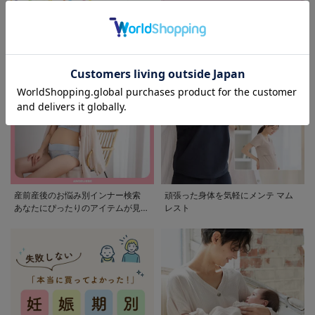
モンポケ特集
アウトレット 最大90%OFF
産前産後のお悩み別インナー検索
頑張った身体を気軽にメンテ マム
あなたにぴったりのアイテムが見つ
レスト
かる