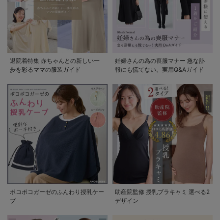
退院着特集 赤ちゃんとの新しい一
妊婦さんの為の喪服マナー 急な訃
歩を彩るママの服装ガイド
報にも慌てない。実用Q&Aガイド
ポコポコガーゼのふんわり授乳ケー
助産院監修 授乳ブラキャミ 選べる2
プ
デザイン