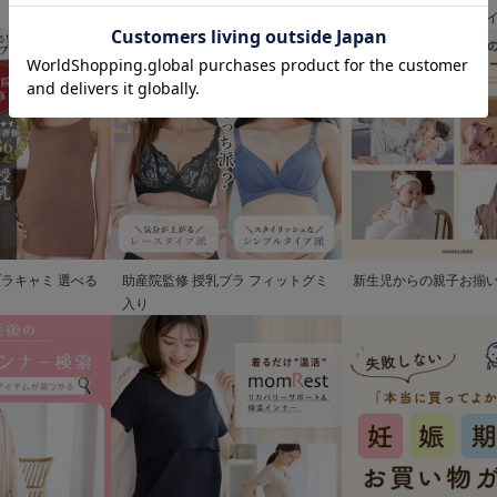
清楚なお宮参り服
歩を彩るママの服装ガ
ブラキャミ 選べる
助産院監修 授乳ブラ フィットグミ
新生児からの親子お揃
入り