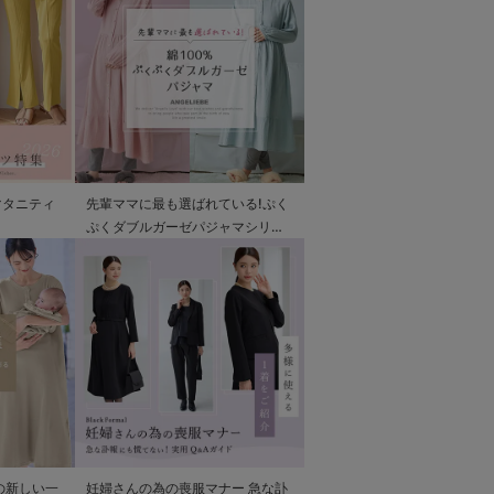
マタニティ
先輩ママに最も選ばれている!ぷく
ぷくダブルガーゼパジャマシリー
ズ
の新しい一
妊婦さんの為の喪服マナー 急な訃