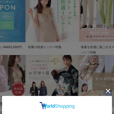
MAX2,000円
初夏の快適インナー特集
春夏を快適に過ごせる
パンツ特集
ズ
もう迷わない!!ママのための上品で
退院着特集 赤ちゃんと