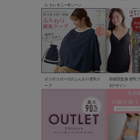
ル セレモニー6シーン
ポコポコガーゼのふんわり授乳ケ
助産院監修 授乳
ープ
2デザイン