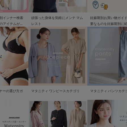
別インナー検索
頑張った身体を気軽にメンテ マム
妊娠期別お買い物ガイド
のアイテムが見
レスト
要なものを妊娠期別に
ンナーの選び方ガ
マタニティ ワンピースカテゴリ
マタニティ パンツカテ