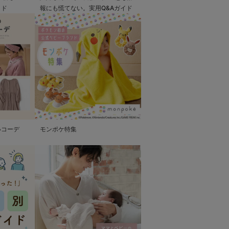
イド
報にも慌てない。実用Q&Aガイド
いコーデ
モンポケ特集