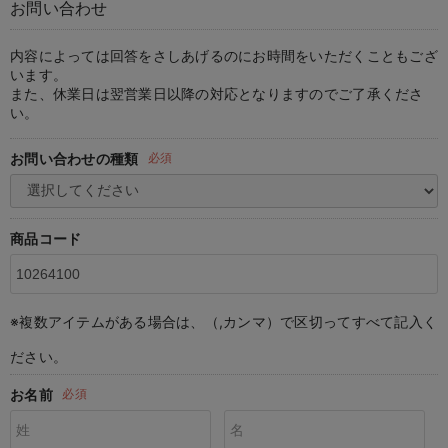
お問い合わせ
マタニティ パンツ
マタニティ ショーツ
授乳トップス
マタニティ オフィス 通勤服
授乳 ケープ
マタニティレギンス
【アウトレット】トップス・授乳トップス
透け防止
再入荷｜アウター
トップス
【37周年祭セール】4
【〜10℃】3月中旬
涼しくて可愛い「ワン
デニム
きれいめトップス派
マタニティインナー
【オフィスカジュアル
パンツタイプ
【フォーマル】ボトム
【ベビー】半袖
2WAYオール
Aライン ・フレアワ
〜5,000円（税込）
綿混素材
赤ちゃんへ使うもの
【冬のあったか特集】
マタニティ スカート
妊婦帯・腹帯・産前ガードル
マタニティ ドレス（結婚式・お呼ばれ）
【アウトレット】ボトムス
見えてもカワイイ
パンツ
レギンス
きれいめスカート派
ベビー
【フォーマル】トップ
【ベビー】グッズ
コンビ肌着
Iライン ・タイトシ
〜10,000円（税込）
腹巻・ひざ上パンツ
産後に使うグッズ
【冬のあったか特集】
内容によっては回答をさしあげるのにお時間をいただくこともござ
います。
また、休業日は翌営業日以降の対応となりますのでご了承くださ
マタニティ トップス
マタニティ 授乳 キャミソール
マタニティ フォーマル パンツ・ボトムス
【アウトレット】パジャマ
コットン素材
スカート
オフィス
きれいめ美脚パンツ派
短肌着
快適ウェア10%OFF
ジャンパースカート/
10,001円（税込）〜
保温&リカバリー
【冬のあったか特集】
い。
マタニティ アウター（コート）・ママコート
産褥ショーツ
【アウトレット】インナー
冷房対策
パジャマ
ツィード派
セット
ワーク・オフィス
女の子におススメのギ
レギンス・タイツ
お問い合わせの種類
必須
骨盤・マタニティベルト （妊娠中・産後）
【アウトレット】ベビー
接触冷感素材
インナー
MAX55%OFF ブラッ
王道シンプル派
カジュアル
男の子におススメのギ
カップ付きインナー
産後 ガードル インナー
Tシャツブラ
雑貨
セットアップ派
フォーマル / オケー
定番ギフト
あったか度◎
商品コード
マタニティ 腹巻き
ブラトップ
ベビー
あったかアイテム｜ベ
もらって嬉しいギフト
裏起毛素材
親子セット
かわいくておもしろい
※複数アイテムがある場合は、（,カンマ）で区切ってすべて記入く
快適機能ウェア特集 トップス
何枚あっても嬉しいア
ださい。
快適機能ウェア特集 ボトムス
長く使えるアイテム
お名前
必須
快適機能ウェア特集 パジャマ
お部屋映えアイテム