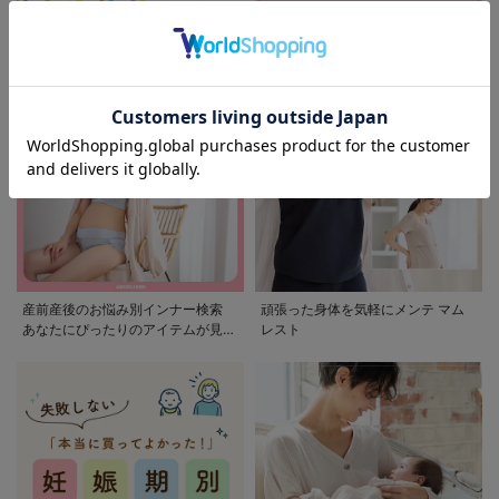
モンポケ特集
アウトレット 最大90%OFF
産前産後のお悩み別インナー検索
頑張った身体を気軽にメンテ マム
あなたにぴったりのアイテムが見つ
レスト
かる