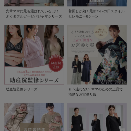
先輩ママに最も選ばれている!ぷく
着回しが効く最新ハレの日スタイル
ぷくダブルガーゼパジャマシリーズ
セレモニー6シーン
助産院監修シリーズ
もう迷わない!!ママのための上品で
清楚なお宮参り服