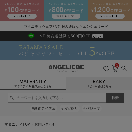
2026/NewArrival
送料495円(一部地域を除く) 7,700円以上で送料無料
マタニティウェア/授乳服の通販ならエンジェリーベ
LINE お友達登録で500円OFF
click
0
MATERNITY
BABY
マタニティ & 授乳服はこちら
ベビー用品はこちら
戻る
戻る
戻る
戻る
戻る
戻る
戻る
戻る
戻る
戻る
戻る
戻る
戻る
戻る
戻る
戻る
戻る
戻る
戻る
戻る
戻る
戻る
戻る
戻る
戻る
戻る
戻る
戻る
戻る
戻る
戻る
#新作アイテム
#お宮参り
#パジャマ
マタニティウェア全て
マタニティ 下着・インナー全て
授乳服全て
マタニティ フォーマル全て
授乳用品全て
マタニティレッグウェア全て
マタニティ ボディケア全て
アウトレット全て
特集全て
再入荷全て
送料無料アイテム全て
ブラキャミ おまとめ
【37周年祭セール】
気温差別オススメアイ
マタニティウェア お
こだわりの履き心地！
出産準備応援割全て
春のマタニティワンピ
Gift Selection 
冬の冷え対策インナー
入院準備の持ち物チェ
冬のあったか特集全て
マタニティ ワンピース
授乳ワンピース
マタニティ スーツ
妊婦用 抱き枕・授乳クッション
マタニティストッキング・タイツ
妊娠線クリーム
【アウトレット】ワンピース
抗菌防臭加工
再入荷｜インナー
授乳ブラ・マタニティブラ（マタニティインナー・産後用品）
ワンピース
【37周年祭セール】2
【15℃】3月下旬～
動きやすく着回しでき
強撚スムース(コスパ
【おまとめ割】パジャ
カジュアル
ジャケット派
マタニティパジャマ
【オフィスカジュアル
レギンスタイプ
【フォーマル】ワンピ
【ベビー】長袖
ハンカチ
快適ウェア10%OFF
セットアップ・ レイ
〜3,000円（税込）
薄くてあったか
入院してすぐ使うグッ
【冬のあったか特集】
マタニティTOP
お問い合わせ
＞