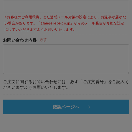
デロンギ
※お客様のご利用環境、また迷惑メール対策の設定により、お返事が届かな
入院準備の持ち物チェック
い場合があります。
「@angeliebe.co.jp」からのメール受信が可能な設定
にしていただきますようお願いいたします。
お問い合わせ内容
必須
ご注文に関するお問い合わせには、必ず「ご注文番号」をご記入く
ださいますようお願いいたします。
確認ページへ