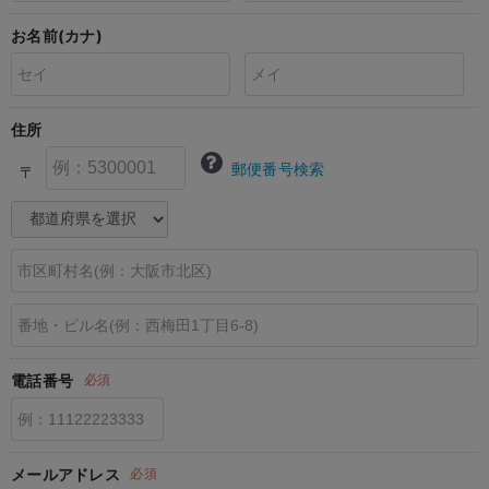
erbaviva（エルバビーバ）
お名前(カナ)
安心の日本製。先輩ママが買ってよかった！本当に必要な出産準備品
ハレの日に着るANGELIEBEのセレモニー
住所
買って正解！高評価レビューアイテム
郵便番号検索
〒
冬に可愛いニットがお得！
親子コーデ｜ママとベビーにおすすめ！
便利な育児家電
Gift Selection 出産祝い
ロンパースはいつからいつまで使う？選ぶポイントも解説！
電話番号
必須
保育園・入園準備特集
ファルスカ
メールアドレス
必須