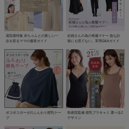
退院着特集 赤ちゃんとの新しい一
妊婦さんの為の喪服マナー 急な訃
歩を彩るママの服装ガイド
報にも慌てない。実用Q&Aガイド
ポコポコガーゼのふんわり授乳ケー
助産院監修 授乳ブラキャミ 選べる2
プ
デザイン