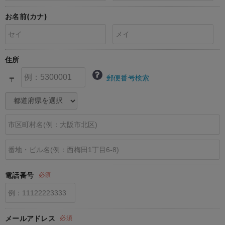
erbaviva（エルバビーバ）
お名前(カナ)
安心の日本製。先輩ママが買ってよかった！本当に必要な出産準備品
ハレの日に着るANGELIEBEのセレモニー
住所
買って正解！高評価レビューアイテム
郵便番号検索
〒
冬に可愛いニットがお得！
親子コーデ｜ママとベビーにおすすめ！
便利な育児家電
Gift Selection 出産祝い
ロンパースはいつからいつまで使う？選ぶポイントも解説！
電話番号
必須
保育園・入園準備特集
ファルスカ
メールアドレス
必須