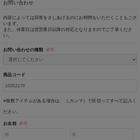
お問い合わせ
マタニティ パンツ
マタニティ ショーツ
授乳トップス
マタニティ オフィス 通勤服
授乳 ケープ
マタニティレギンス
【アウトレット】トップス・授乳トップス
透け防止
再入荷｜アウター
トップス
【37周年祭セール】4
【〜10℃】3月中旬
涼しくて可愛い「ワン
デニム
きれいめトップス派
マタニティインナー
【オフィスカジュアル
パンツタイプ
【フォーマル】ボトム
【ベビー】半袖
2WAYオール
Aライン ・フレアワ
〜5,000円（税込）
綿混素材
赤ちゃんへ使うもの
【冬のあったか特集】
マタニティ スカート
妊婦帯・腹帯・産前ガードル
マタニティ ドレス（結婚式・お呼ばれ）
【アウトレット】ボトムス
見えてもカワイイ
パンツ
レギンス
きれいめスカート派
ベビー
【フォーマル】トップ
【ベビー】グッズ
コンビ肌着
Iライン ・タイトシ
〜10,000円（税込）
腹巻・ひざ上パンツ
産後に使うグッズ
【冬のあったか特集】
内容によっては回答をさしあげるのにお時間をいただくこともござ
います。
また、休業日は翌営業日以降の対応となりますのでご了承くださ
マタニティ トップス
マタニティ 授乳 キャミソール
マタニティ フォーマル パンツ・ボトムス
【アウトレット】パジャマ
コットン素材
スカート
オフィス
きれいめ美脚パンツ派
短肌着
快適ウェア10%OFF
ジャンパースカート/
10,001円（税込）〜
保温&リカバリー
【冬のあったか特集】
い。
マタニティ アウター（コート）・ママコート
産褥ショーツ
【アウトレット】インナー
冷房対策
パジャマ
ツィード派
セット
ワーク・オフィス
女の子におススメのギ
レギンス・タイツ
お問い合わせの種類
必須
骨盤・マタニティベルト （妊娠中・産後）
【アウトレット】ベビー
接触冷感素材
インナー
MAX55%OFF ブラッ
王道シンプル派
カジュアル
男の子におススメのギ
カップ付きインナー
産後 ガードル インナー
Tシャツブラ
雑貨
セットアップ派
フォーマル / オケー
定番ギフト
あったか度◎
商品コード
マタニティ 腹巻き
ブラトップ
ベビー
あったかアイテム｜ベ
もらって嬉しいギフト
裏起毛素材
親子セット
かわいくておもしろい
※複数アイテムがある場合は、（,カンマ）で区切ってすべて記入く
快適機能ウェア特集 トップス
何枚あっても嬉しいア
ださい。
快適機能ウェア特集 ボトムス
長く使えるアイテム
お名前
必須
快適機能ウェア特集 パジャマ
お部屋映えアイテム