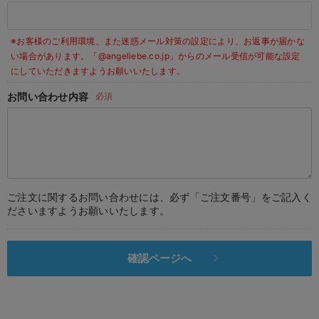
デロンギ
※お客様のご利用環境、また迷惑メール対策の設定により、お返事が届かな
入院準備の持ち物チェック
い場合があります。
「@angeliebe.co.jp」からのメール受信が可能な設定
にしていただきますようお願いいたします。
お問い合わせ内容
必須
ご注文に関するお問い合わせには、必ず「ご注文番号」をご記入く
ださいますようお願いいたします。
確認ページへ