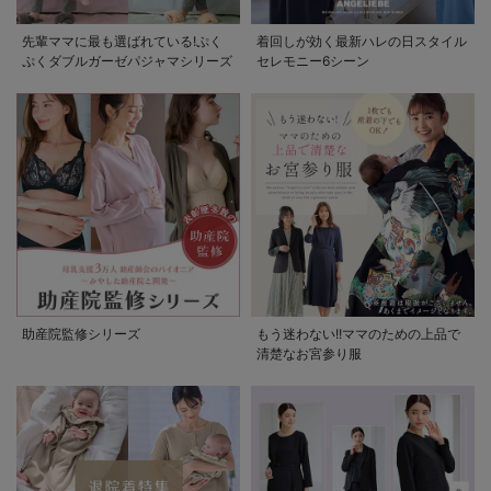
先輩ママに最も選ばれている!ぷく
着回しが効く最新ハレの日スタイル
ぷくダブルガーゼパジャマシリーズ
セレモニー6シーン
助産院監修シリーズ
もう迷わない!!ママのための上品で
清楚なお宮参り服