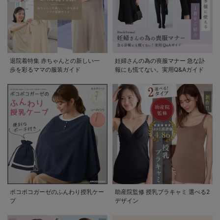
退院着特集 赤ちゃんとの新しい一
妊婦さんの為の喪服マナー 急な訃
歩を彩るママの服装ガイド
報にも慌てない。実用Q&Aガイド
ポコポコガーゼのふんわり授乳ケー
助産院監修 授乳ブラキャミ 選べる2
プ
デザイン