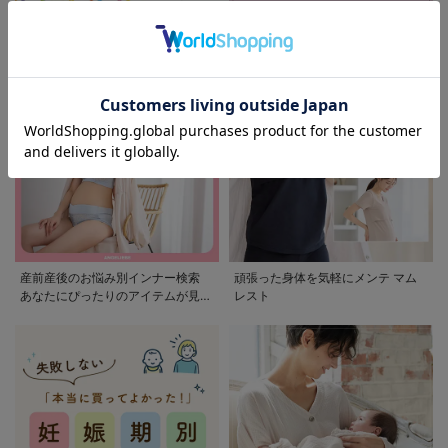
モンポケ特集
アウトレット 最大90%OFF
産前産後のお悩み別インナー検索
頑張った身体を気軽にメンテ マム
あなたにぴったりのアイテムが見つ
レスト
かる