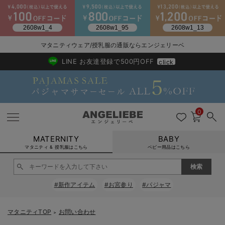
2026/NewArrival
送料495円(一部地域を除く) 7,700円以上で送料無料
マタニティウェア/授乳服の通販ならエンジェリーベ
LINE お友達登録で500円OFF
click
0
MATERNITY
BABY
マタニティ & 授乳服はこちら
ベビー用品はこちら
戻る
戻る
戻る
戻る
戻る
戻る
戻る
戻る
戻る
戻る
戻る
戻る
戻る
戻る
戻る
戻る
戻る
戻る
戻る
戻る
戻る
戻る
戻る
戻る
戻る
戻る
戻る
戻る
戻る
戻る
戻る
#新作アイテム
#お宮参り
#パジャマ
マタニティウェア全て
マタニティ 下着・インナー全て
授乳服全て
マタニティ フォーマル全て
授乳用品全て
マタニティレッグウェア全て
マタニティ ボディケア全て
アウトレット全て
特集全て
再入荷全て
送料無料アイテム全て
ブラキャミ おまとめ
【37周年祭セール】
気温差別オススメアイ
マタニティウェア お
こだわりの履き心地！
出産準備応援割全て
春のマタニティワンピ
Gift Selection 
冬の冷え対策インナー
入院準備の持ち物チェ
冬のあったか特集全て
マタニティ ワンピース
授乳ワンピース
マタニティ スーツ
妊婦用 抱き枕・授乳クッション
マタニティストッキング・タイツ
妊娠線クリーム
【アウトレット】ワンピース
抗菌防臭加工
再入荷｜インナー
授乳ブラ・マタニティブラ（マタニティインナー・産後用品）
ワンピース
【37周年祭セール】2
【15℃】3月下旬～
動きやすく着回しでき
強撚スムース(コスパ
【おまとめ割】パジャ
カジュアル
ジャケット派
マタニティパジャマ
【オフィスカジュアル
レギンスタイプ
【フォーマル】ワンピ
【ベビー】長袖
ハンカチ
快適ウェア10%OFF
セットアップ・ レイ
〜3,000円（税込）
薄くてあったか
入院してすぐ使うグッ
【冬のあったか特集】
マタニティTOP
お問い合わせ
＞