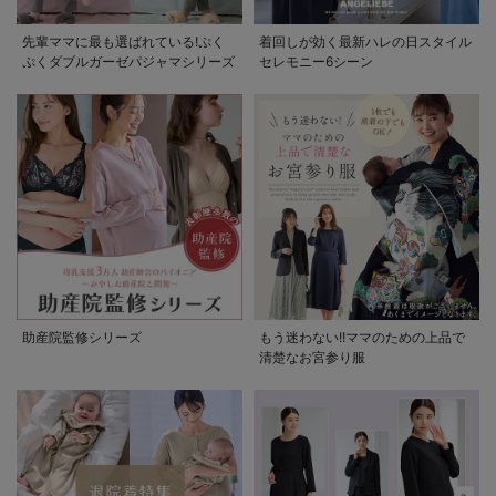
先輩ママに最も選ばれている!ぷく
着回しが効く最新ハレの日スタイル
ぷくダブルガーゼパジャマシリーズ
セレモニー6シーン
助産院監修シリーズ
もう迷わない!!ママのための上品で
清楚なお宮参り服