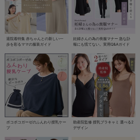
退院着特集 赤ちゃんとの新しい一
妊婦さんの為の喪服マナー 急な訃
歩を彩るママの服装ガイド
報にも慌てない。実用Q&Aガイド
ポコポコガーゼのふんわり授乳ケー
助産院監修 授乳ブラキャミ 選べる2
プ
デザイン