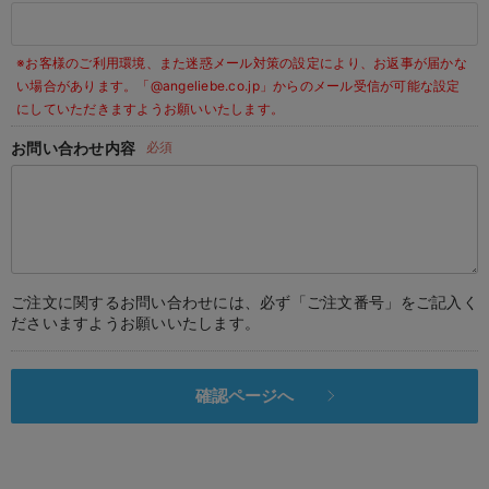
デロンギ
※お客様のご利用環境、また迷惑メール対策の設定により、お返事が届かな
入院準備の持ち物チェック
い場合があります。
「@angeliebe.co.jp」からのメール受信が可能な設定
にしていただきますようお願いいたします。
お問い合わせ内容
必須
ご注文に関するお問い合わせには、必ず「ご注文番号」をご記入く
ださいますようお願いいたします。
確認ページへ