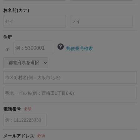
erbaviva（エルバビーバ）
お名前(カナ)
安心の日本製。先輩ママが買ってよかった！本当に必要な出産準備品
ハレの日に着るANGELIEBEのセレモニー
住所
買って正解！高評価レビューアイテム
郵便番号検索
〒
冬に可愛いニットがお得！
親子コーデ｜ママとベビーにおすすめ！
便利な育児家電
Gift Selection 出産祝い
ロンパースはいつからいつまで使う？選ぶポイントも解説！
電話番号
必須
保育園・入園準備特集
ファルスカ
メールアドレス
必須