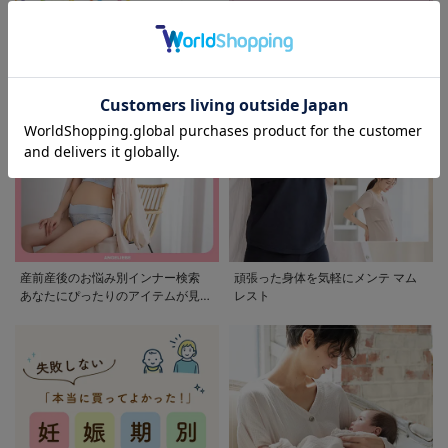
モンポケ特集
アウトレット 最大90%OFF
産前産後のお悩み別インナー検索
頑張った身体を気軽にメンテ マム
あなたにぴったりのアイテムが見つ
レスト
かる