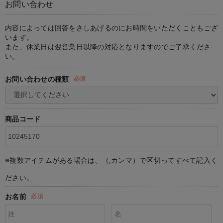
お問い合わせ
マタニティ パンツ
マタニティ ショーツ
授乳トップス
マタニティ オフィス 通勤服
授乳 ケープ
マタニティレギンス
【アウトレット】トップス・授乳トップス
透け防止
再入荷｜アウター
トップス
【37周年祭セール】4
【〜10℃】3月中旬
涼しくて可愛い「ワン
デニム
きれいめトップス派
マタニティインナー
【オフィスカジュアル
パンツタイプ
【フォーマル】ボトム
【ベビー】半袖
2WAYオール
Aライン ・フレアワ
〜5,000円（税込）
綿混素材
赤ちゃんへ使うもの
【冬のあったか特集】
マタニティ スカート
妊婦帯・腹帯・産前ガードル
マタニティ ドレス（結婚式・お呼ばれ）
【アウトレット】ボトムス
見えてもカワイイ
パンツ
レギンス
きれいめスカート派
ベビー
【フォーマル】トップ
【ベビー】グッズ
コンビ肌着
Iライン ・タイトシ
〜10,000円（税込）
腹巻・ひざ上パンツ
産後に使うグッズ
【冬のあったか特集】
内容によっては回答をさしあげるのにお時間をいただくこともござ
います。
また、休業日は翌営業日以降の対応となりますのでご了承くださ
マタニティ トップス
マタニティ 授乳 キャミソール
マタニティ フォーマル パンツ・ボトムス
【アウトレット】パジャマ
コットン素材
スカート
オフィス
きれいめ美脚パンツ派
短肌着
快適ウェア10%OFF
ジャンパースカート/
10,001円（税込）〜
保温&リカバリー
【冬のあったか特集】
い。
マタニティ アウター（コート）・ママコート
産褥ショーツ
【アウトレット】インナー
冷房対策
パジャマ
ツィード派
セット
ワーク・オフィス
女の子におススメのギ
レギンス・タイツ
お問い合わせの種類
必須
骨盤・マタニティベルト （妊娠中・産後）
【アウトレット】ベビー
接触冷感素材
インナー
MAX55%OFF ブラッ
王道シンプル派
カジュアル
男の子におススメのギ
カップ付きインナー
産後 ガードル インナー
Tシャツブラ
雑貨
セットアップ派
フォーマル / オケー
定番ギフト
あったか度◎
商品コード
マタニティ 腹巻き
ブラトップ
ベビー
あったかアイテム｜ベ
もらって嬉しいギフト
裏起毛素材
親子セット
かわいくておもしろい
※複数アイテムがある場合は、（,カンマ）で区切ってすべて記入く
快適機能ウェア特集 トップス
何枚あっても嬉しいア
ださい。
快適機能ウェア特集 ボトムス
長く使えるアイテム
お名前
必須
快適機能ウェア特集 パジャマ
お部屋映えアイテム