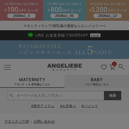
2026/NewArrival
送料495円(一部地域を除く) 7,700円以上で送料無料
マタニティウェア/授乳服の通販ならエンジェリーベ
LINE お友達登録で500円OFF
click
0
MATERNITY
BABY
マタニティ & 授乳服はこちら
ベビー用品はこちら
戻る
戻る
戻る
戻る
戻る
戻る
戻る
戻る
戻る
戻る
戻る
戻る
戻る
戻る
戻る
戻る
戻る
戻る
戻る
戻る
戻る
戻る
戻る
戻る
戻る
戻る
戻る
戻る
戻る
戻る
戻る
#新作アイテム
#お宮参り
#パジャマ
マタニティウェア全て
マタニティ 下着・インナー全て
授乳服全て
マタニティ フォーマル全て
授乳用品全て
マタニティレッグウェア全て
マタニティ ボディケア全て
アウトレット全て
特集全て
再入荷全て
送料無料アイテム全て
ブラキャミ おまとめ
【37周年祭セール】
気温差別オススメアイ
マタニティウェア お
こだわりの履き心地！
出産準備応援割全て
春のマタニティワンピ
Gift Selection 
冬の冷え対策インナー
入院準備の持ち物チェ
冬のあったか特集全て
マタニティ ワンピース
授乳ワンピース
マタニティ スーツ
妊婦用 抱き枕・授乳クッション
マタニティストッキング・タイツ
妊娠線クリーム
【アウトレット】ワンピース
抗菌防臭加工
再入荷｜インナー
授乳ブラ・マタニティブラ（マタニティインナー・産後用品）
ワンピース
【37周年祭セール】2
【15℃】3月下旬～
動きやすく着回しでき
強撚スムース(コスパ
【おまとめ割】パジャ
カジュアル
ジャケット派
マタニティパジャマ
【オフィスカジュアル
レギンスタイプ
【フォーマル】ワンピ
【ベビー】長袖
ハンカチ
快適ウェア10%OFF
セットアップ・ レイ
〜3,000円（税込）
薄くてあったか
入院してすぐ使うグッ
【冬のあったか特集】
マタニティTOP
お問い合わせ
＞