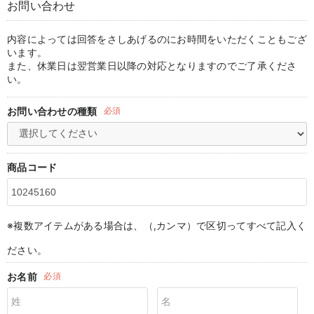
お問い合わせ
マタニティ パンツ
マタニティ ショーツ
授乳トップス
マタニティ オフィス 通勤服
授乳 ケープ
マタニティレギンス
【アウトレット】トップス・授乳トップス
透け防止
再入荷｜アウター
トップス
【37周年祭セール】4
【〜10℃】3月中旬
涼しくて可愛い「ワン
デニム
きれいめトップス派
マタニティインナー
【オフィスカジュアル
パンツタイプ
【フォーマル】ボトム
【ベビー】半袖
2WAYオール
Aライン ・フレアワ
〜5,000円（税込）
綿混素材
赤ちゃんへ使うもの
【冬のあったか特集】
マタニティ スカート
妊婦帯・腹帯・産前ガードル
マタニティ ドレス（結婚式・お呼ばれ）
【アウトレット】ボトムス
見えてもカワイイ
パンツ
レギンス
きれいめスカート派
ベビー
【フォーマル】トップ
【ベビー】グッズ
コンビ肌着
Iライン ・タイトシ
〜10,000円（税込）
腹巻・ひざ上パンツ
産後に使うグッズ
【冬のあったか特集】
内容によっては回答をさしあげるのにお時間をいただくこともござ
います。
また、休業日は翌営業日以降の対応となりますのでご了承くださ
マタニティ トップス
マタニティ 授乳 キャミソール
マタニティ フォーマル パンツ・ボトムス
【アウトレット】パジャマ
コットン素材
スカート
オフィス
きれいめ美脚パンツ派
短肌着
快適ウェア10%OFF
ジャンパースカート/
10,001円（税込）〜
保温&リカバリー
【冬のあったか特集】
い。
マタニティ アウター（コート）・ママコート
産褥ショーツ
【アウトレット】インナー
冷房対策
パジャマ
ツィード派
セット
ワーク・オフィス
女の子におススメのギ
レギンス・タイツ
お問い合わせの種類
必須
骨盤・マタニティベルト （妊娠中・産後）
【アウトレット】ベビー
接触冷感素材
インナー
MAX55%OFF ブラッ
王道シンプル派
カジュアル
男の子におススメのギ
カップ付きインナー
産後 ガードル インナー
Tシャツブラ
雑貨
セットアップ派
フォーマル / オケー
定番ギフト
あったか度◎
商品コード
マタニティ 腹巻き
ブラトップ
ベビー
あったかアイテム｜ベ
もらって嬉しいギフト
裏起毛素材
親子セット
かわいくておもしろい
※複数アイテムがある場合は、（,カンマ）で区切ってすべて記入く
快適機能ウェア特集 トップス
何枚あっても嬉しいア
ださい。
快適機能ウェア特集 ボトムス
長く使えるアイテム
お名前
必須
快適機能ウェア特集 パジャマ
お部屋映えアイテム