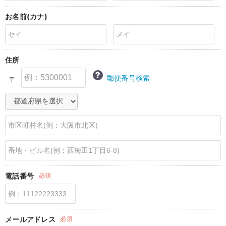
erbaviva（エルバビーバ）
お名前(カナ)
安心の日本製。先輩ママが買ってよかった！本当に必要な出産準備品
ハレの日に着るANGELIEBEのセレモニー
住所
買って正解！高評価レビューアイテム
郵便番号検索
〒
冬に可愛いニットがお得！
親子コーデ｜ママとベビーにおすすめ！
便利な育児家電
Gift Selection 出産祝い
ロンパースはいつからいつまで使う？選ぶポイントも解説！
電話番号
必須
保育園・入園準備特集
ファルスカ
メールアドレス
必須