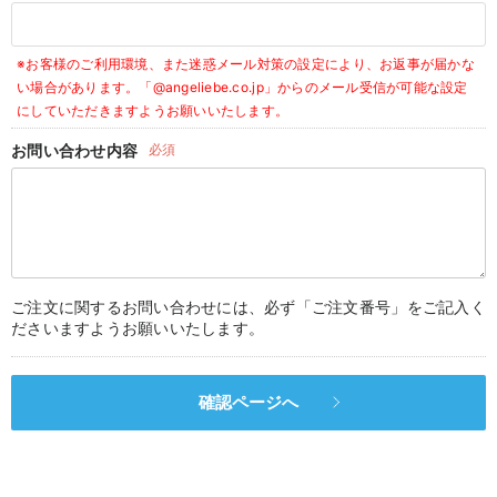
デロンギ
※お客様のご利用環境、また迷惑メール対策の設定により、お返事が届かな
入院準備の持ち物チェック
い場合があります。
「@angeliebe.co.jp」からのメール受信が可能な設定
にしていただきますようお願いいたします。
お問い合わせ内容
必須
ご注文に関するお問い合わせには、必ず「ご注文番号」をご記入く
ださいますようお願いいたします。
確認ページへ