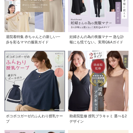
退院着特集 赤ちゃんとの新しい一
妊婦さんの為の喪服マナー 急な訃
歩を彩るママの服装ガイド
報にも慌てない。実用Q&Aガイド
ポコポコガーゼのふんわり授乳ケー
助産院監修 授乳ブラキャミ 選べる2
プ
デザイン