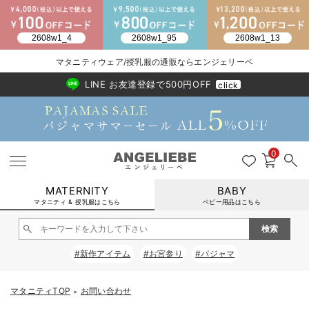
2026/NewArrival
送料495円(一部地域を除く) 7,700円以上で送料無料
マタニティウェア/授乳服の通販ならエンジェリーベ
LINE お友達登録で500円OFF
click
0
MATERNITY
BABY
マタニティ & 授乳服はこちら
ベビー用品はこちら
戻る
戻る
戻る
戻る
戻る
戻る
戻る
戻る
戻る
戻る
戻る
戻る
戻る
戻る
戻る
戻る
戻る
戻る
戻る
戻る
戻る
戻る
戻る
戻る
戻る
戻る
戻る
戻る
戻る
戻る
戻る
#新作アイテム
#お宮参り
#パジャマ
マタニティウェア全て
マタニティ 下着・インナー全て
授乳服全て
マタニティ フォーマル全て
授乳用品全て
マタニティレッグウェア全て
マタニティ ボディケア全て
アウトレット全て
特集全て
再入荷全て
送料無料アイテム全て
ブラキャミ おまとめ
【37周年祭セール】
気温差別オススメアイ
マタニティウェア お
こだわりの履き心地！
出産準備応援割全て
春のマタニティワンピ
Gift Selection 
冬の冷え対策インナー
入院準備の持ち物チェ
冬のあったか特集全て
マタニティ ワンピース
授乳ワンピース
マタニティ スーツ
妊婦用 抱き枕・授乳クッション
マタニティストッキング・タイツ
妊娠線クリーム
【アウトレット】ワンピース
抗菌防臭加工
再入荷｜インナー
授乳ブラ・マタニティブラ（マタニティインナー・産後用品）
ワンピース
【37周年祭セール】2
【15℃】3月下旬～
動きやすく着回しでき
強撚スムース(コスパ
【おまとめ割】パジャ
カジュアル
ジャケット派
マタニティパジャマ
【オフィスカジュアル
レギンスタイプ
【フォーマル】ワンピ
【ベビー】長袖
ハンカチ
快適ウェア10%OFF
セットアップ・ レイ
〜3,000円（税込）
薄くてあったか
入院してすぐ使うグッ
【冬のあったか特集】
マタニティTOP
お問い合わせ
＞