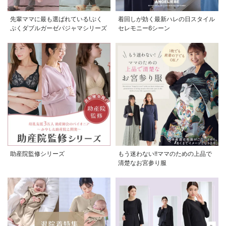
先輩ママに最も選ばれている!ぷく
着回しが効く最新ハレの日スタイル
ぷくダブルガーゼパジャマシリーズ
セレモニー6シーン
助産院監修シリーズ
もう迷わない!!ママのための上品で
清楚なお宮参り服