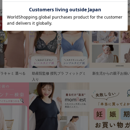
清楚なお宮参り服
歩を彩るママの服装ガ
ブラキャミ 選べる
助産院監修 授乳ブラ フィットグミ
新生児からの親子お揃
入り