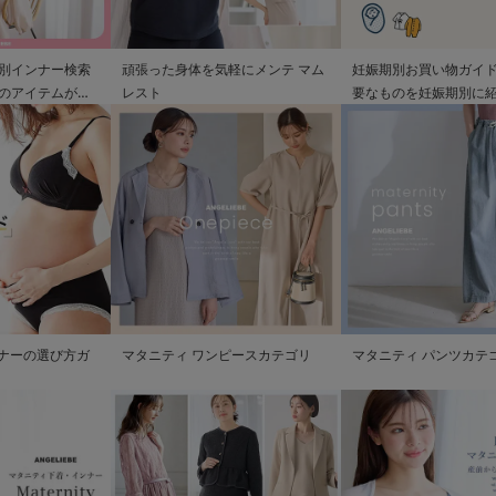
別インナー検索
頑張った身体を気軽にメンテ マム
妊娠期別お買い物ガイド
のアイテムが見
レスト
要なものを妊娠期別に
ンナーの選び方ガ
マタニティ ワンピースカテゴリ
マタニティ パンツカテ