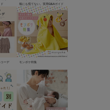
イド
報にも慌てない。実用Q&Aガイド
いコーデ
モンポケ特集