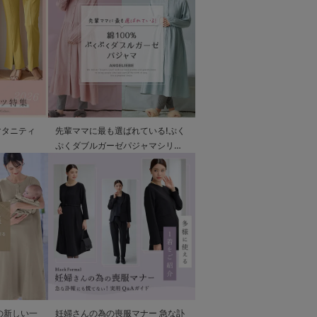
マタニティ
先輩ママに最も選ばれている!ぷく
ぷくダブルガーゼパジャマシリー
ズ
の新しい一
妊婦さんの為の喪服マナー 急な訃