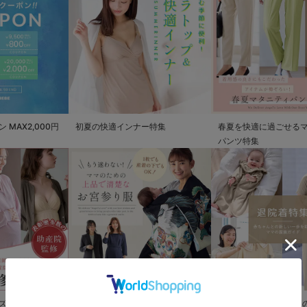
MAX2,000円
初夏の快適インナー特集
春夏を快適に過ごせる
パンツ特集
ズ
もう迷わない!!ママのための上品で
退院着特集 赤ちゃんと