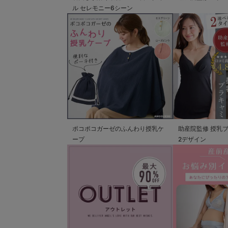
ル セレモニー6シーン
ポコポコガーゼのふんわり授乳ケ
助産院監修 授乳
ープ
2デザイン