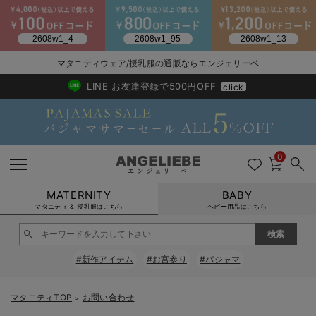
2026/NewArrival
送料495円(一部地域を除く) 7,700円以上で送料無料
マタニティウェア/授乳服の通販ならエンジェリーベ
LINE お友達登録で500円OFF
click
0
MATERNITY
BABY
マタニティ & 授乳服はこちら
ベビー用品はこちら
戻る
戻る
戻る
戻る
戻る
戻る
戻る
戻る
戻る
戻る
戻る
戻る
戻る
戻る
戻る
戻る
戻る
戻る
戻る
戻る
戻る
戻る
戻る
戻る
戻る
戻る
戻る
戻る
戻る
戻る
戻る
#新作アイテム
#お宮参り
#パジャマ
マタニティウェア全て
マタニティ 下着・インナー全て
授乳服全て
マタニティ フォーマル全て
授乳用品全て
マタニティレッグウェア全て
マタニティ ボディケア全て
アウトレット全て
特集全て
再入荷全て
送料無料アイテム全て
ブラキャミ おまとめ
【37周年祭セール】
気温差別オススメアイ
マタニティウェア お
こだわりの履き心地！
出産準備応援割全て
春のマタニティワンピ
Gift Selection 
冬の冷え対策インナー
入院準備の持ち物チェ
冬のあったか特集全て
マタニティ ワンピース
授乳ワンピース
マタニティ スーツ
妊婦用 抱き枕・授乳クッション
マタニティストッキング・タイツ
妊娠線クリーム
【アウトレット】ワンピース
抗菌防臭加工
再入荷｜インナー
授乳ブラ・マタニティブラ（マタニティインナー・産後用品）
ワンピース
【37周年祭セール】2
【15℃】3月下旬～
動きやすく着回しでき
強撚スムース(コスパ
【おまとめ割】パジャ
カジュアル
ジャケット派
マタニティパジャマ
【オフィスカジュアル
レギンスタイプ
【フォーマル】ワンピ
【ベビー】長袖
ハンカチ
快適ウェア10%OFF
セットアップ・ レイ
〜3,000円（税込）
薄くてあったか
入院してすぐ使うグッ
【冬のあったか特集】
マタニティTOP
お問い合わせ
＞