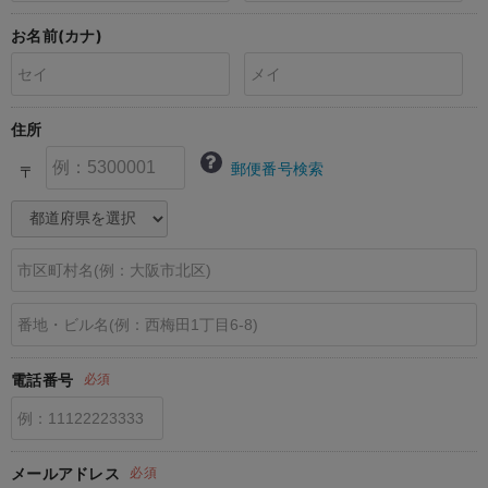
erbaviva（エルバビーバ）
お名前(カナ)
安心の日本製。先輩ママが買ってよかった！本当に必要な出産準備品
ハレの日に着るANGELIEBEのセレモニー
住所
買って正解！高評価レビューアイテム
郵便番号検索
〒
冬に可愛いニットがお得！
親子コーデ｜ママとベビーにおすすめ！
便利な育児家電
Gift Selection 出産祝い
ロンパースはいつからいつまで使う？選ぶポイントも解説！
電話番号
必須
保育園・入園準備特集
ファルスカ
メールアドレス
必須