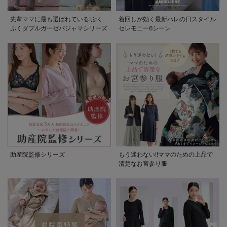
先輩ママに最も選ばれている!ぷく
着回しが効く最新ハレの日スタイル
ぷくダブルガーゼパジャマシリーズ
セレモニー6シーン
助産院監修シリーズ
もう迷わない!!ママのための上品で
清楚なお宮参り服