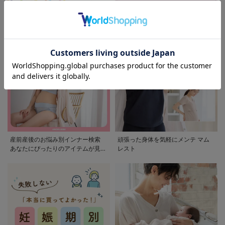
モンポケ特集
アウトレット 最大90%OFF
産前産後のお悩み別インナー検索
頑張った身体を気軽にメンテ マム
あなたにぴったりのアイテムが見つ
レスト
かる