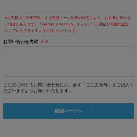
デロンギ
※お客様のご利用環境、また迷惑メール対策の設定により、お返事が届かな
入院準備の持ち物チェック
い場合があります。
「@angeliebe.co.jp」からのメール受信が可能な設定
にしていただきますようお願いいたします。
お問い合わせ内容
必須
ご注文に関するお問い合わせには、必ず「ご注文番号」をご記入く
ださいますようお願いいたします。
確認ページへ