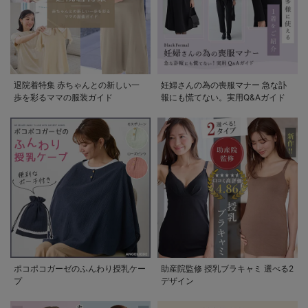
退院着特集 赤ちゃんとの新しい一
妊婦さんの為の喪服マナー 急な訃
歩を彩るママの服装ガイド
報にも慌てない。実用Q&Aガイド
ポコポコガーゼのふんわり授乳ケー
助産院監修 授乳ブラキャミ 選べる2
プ
デザイン