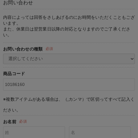
お問い合わせ
マタニティ パンツ
マタニティ ショーツ
授乳トップス
マタニティ オフィス 通勤服
授乳 ケープ
マタニティレギンス
【アウトレット】トップス・授乳トップス
透け防止
再入荷｜アウター
トップス
【37周年祭セール】4
【〜10℃】3月中旬
涼しくて可愛い「ワン
デニム
きれいめトップス派
マタニティインナー
【オフィスカジュアル
パンツタイプ
【フォーマル】ボトム
【ベビー】半袖
2WAYオール
Aライン ・フレアワ
〜5,000円（税込）
綿混素材
赤ちゃんへ使うもの
【冬のあったか特集】
マタニティ スカート
妊婦帯・腹帯・産前ガードル
マタニティ ドレス（結婚式・お呼ばれ）
【アウトレット】ボトムス
見えてもカワイイ
パンツ
レギンス
きれいめスカート派
ベビー
【フォーマル】トップ
【ベビー】グッズ
コンビ肌着
Iライン ・タイトシ
〜10,000円（税込）
腹巻・ひざ上パンツ
産後に使うグッズ
【冬のあったか特集】
内容によっては回答をさしあげるのにお時間をいただくこともござ
います。
また、休業日は翌営業日以降の対応となりますのでご了承くださ
マタニティ トップス
マタニティ 授乳 キャミソール
マタニティ フォーマル パンツ・ボトムス
【アウトレット】パジャマ
コットン素材
スカート
オフィス
きれいめ美脚パンツ派
短肌着
快適ウェア10%OFF
ジャンパースカート/
10,001円（税込）〜
保温&リカバリー
【冬のあったか特集】
い。
マタニティ アウター（コート）・ママコート
産褥ショーツ
【アウトレット】インナー
冷房対策
パジャマ
ツィード派
セット
ワーク・オフィス
女の子におススメのギ
レギンス・タイツ
お問い合わせの種類
必須
骨盤・マタニティベルト （妊娠中・産後）
【アウトレット】ベビー
接触冷感素材
インナー
MAX55%OFF ブラッ
王道シンプル派
カジュアル
男の子におススメのギ
カップ付きインナー
産後 ガードル インナー
Tシャツブラ
雑貨
セットアップ派
フォーマル / オケー
定番ギフト
あったか度◎
商品コード
マタニティ 腹巻き
ブラトップ
ベビー
あったかアイテム｜ベ
もらって嬉しいギフト
裏起毛素材
親子セット
かわいくておもしろい
※複数アイテムがある場合は、（,カンマ）で区切ってすべて記入く
快適機能ウェア特集 トップス
何枚あっても嬉しいア
ださい。
快適機能ウェア特集 ボトムス
長く使えるアイテム
お名前
必須
快適機能ウェア特集 パジャマ
お部屋映えアイテム