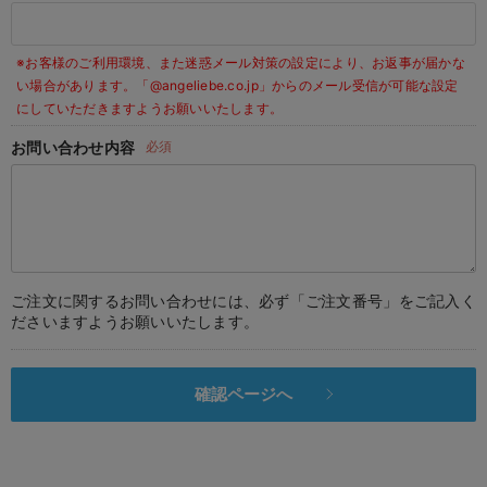
デロンギ
※お客様のご利用環境、また迷惑メール対策の設定により、お返事が届かな
入院準備の持ち物チェック
い場合があります。
「@angeliebe.co.jp」からのメール受信が可能な設定
にしていただきますようお願いいたします。
お問い合わせ内容
必須
ご注文に関するお問い合わせには、必ず「ご注文番号」をご記入く
ださいますようお願いいたします。
確認ページへ