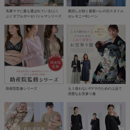
先輩ママに最も選ばれている!ぷく
着回しが効く最新ハレの日スタイル
ぷくダブルガーゼパジャマシリーズ
セレモニー6シーン
助産院監修シリーズ
もう迷わない!!ママのための上品で
清楚なお宮参り服