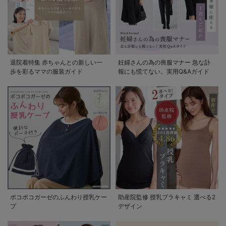
退院着特集 赤ちゃんとの新しい一
妊婦さんの為の喪服マナー 急な訃
歩を彩るママの服装ガイド
報にも慌てない。実用Q&Aガイド
ポコポコガーゼのふんわり授乳ケー
助産院監修 授乳ブラキャミ 選べる2
プ
デザイン