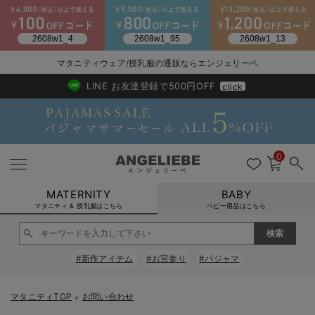
2026/NewArrival
送料495円(一部地域を除く) 7,700円以上で送料無料
マタニティウェア/授乳服の通販ならエンジェリーベ
LINE お友達登録で500円OFF
click
0
MATERNITY
BABY
マタニティ & 授乳服はこちら
ベビー用品はこちら
戻る
戻る
戻る
戻る
戻る
戻る
戻る
戻る
戻る
戻る
戻る
戻る
戻る
戻る
戻る
戻る
戻る
戻る
戻る
戻る
戻る
戻る
戻る
戻る
戻る
戻る
戻る
戻る
戻る
戻る
戻る
#新作アイテム
#お宮参り
#パジャマ
マタニティウェア全て
マタニティ 下着・インナー全て
授乳服全て
マタニティ フォーマル全て
授乳用品全て
マタニティレッグウェア全て
マタニティ ボディケア全て
アウトレット全て
特集全て
再入荷全て
送料無料アイテム全て
ブラキャミ おまとめ
【37周年祭セール】
気温差別オススメアイ
マタニティウェア お
こだわりの履き心地！
出産準備応援割全て
春のマタニティワンピ
Gift Selection 
冬の冷え対策インナー
入院準備の持ち物チェ
冬のあったか特集全て
マタニティ ワンピース
授乳ワンピース
マタニティ スーツ
妊婦用 抱き枕・授乳クッション
マタニティストッキング・タイツ
妊娠線クリーム
【アウトレット】ワンピース
抗菌防臭加工
再入荷｜インナー
授乳ブラ・マタニティブラ（マタニティインナー・産後用品）
ワンピース
【37周年祭セール】2
【15℃】3月下旬～
動きやすく着回しでき
強撚スムース(コスパ
【おまとめ割】パジャ
カジュアル
ジャケット派
マタニティパジャマ
【オフィスカジュアル
レギンスタイプ
【フォーマル】ワンピ
【ベビー】長袖
ハンカチ
快適ウェア10%OFF
セットアップ・ レイ
〜3,000円（税込）
薄くてあったか
入院してすぐ使うグッ
【冬のあったか特集】
マタニティTOP
お問い合わせ
＞