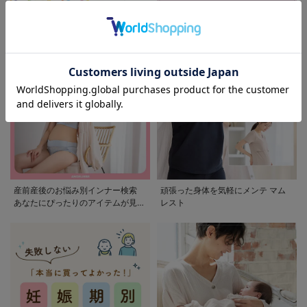
モンポケ特集
アウトレット 最大90%OFF
産前産後のお悩み別インナー検索
頑張った身体を気軽にメンテ マム
あなたにぴったりのアイテムが見つ
レスト
かる