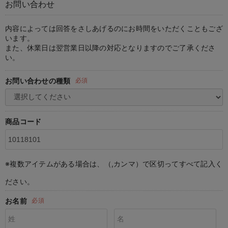
お問い合わせ
マタニティ パンツ
マタニティ ショーツ
授乳トップス
マタニティ オフィス 通勤服
授乳 ケープ
マタニティレギンス
【アウトレット】トップス・授乳トップス
透け防止
再入荷｜アウター
トップス
【37周年祭セール】4
【〜10℃】3月中旬
涼しくて可愛い「ワン
デニム
きれいめトップス派
マタニティインナー
【オフィスカジュアル
パンツタイプ
【フォーマル】ボトム
【ベビー】半袖
2WAYオール
Aライン ・フレアワ
〜5,000円（税込）
綿混素材
赤ちゃんへ使うもの
【冬のあったか特集】
マタニティ スカート
妊婦帯・腹帯・産前ガードル
マタニティ ドレス（結婚式・お呼ばれ）
【アウトレット】ボトムス
見えてもカワイイ
パンツ
レギンス
きれいめスカート派
ベビー
【フォーマル】トップ
【ベビー】グッズ
コンビ肌着
Iライン ・タイトシ
〜10,000円（税込）
腹巻・ひざ上パンツ
産後に使うグッズ
【冬のあったか特集】
内容によっては回答をさしあげるのにお時間をいただくこともござ
います。
また、休業日は翌営業日以降の対応となりますのでご了承くださ
マタニティ トップス
マタニティ 授乳 キャミソール
マタニティ フォーマル パンツ・ボトムス
【アウトレット】パジャマ
コットン素材
スカート
オフィス
きれいめ美脚パンツ派
短肌着
快適ウェア10%OFF
ジャンパースカート/
10,001円（税込）〜
保温&リカバリー
【冬のあったか特集】
い。
マタニティ アウター（コート）・ママコート
産褥ショーツ
【アウトレット】インナー
冷房対策
パジャマ
ツィード派
セット
ワーク・オフィス
女の子におススメのギ
レギンス・タイツ
お問い合わせの種類
必須
骨盤・マタニティベルト （妊娠中・産後）
【アウトレット】ベビー
接触冷感素材
インナー
MAX55%OFF ブラッ
王道シンプル派
カジュアル
男の子におススメのギ
カップ付きインナー
産後 ガードル インナー
Tシャツブラ
雑貨
セットアップ派
フォーマル / オケー
定番ギフト
あったか度◎
商品コード
マタニティ 腹巻き
ブラトップ
ベビー
あったかアイテム｜ベ
もらって嬉しいギフト
裏起毛素材
親子セット
かわいくておもしろい
※複数アイテムがある場合は、（,カンマ）で区切ってすべて記入く
快適機能ウェア特集 トップス
何枚あっても嬉しいア
ださい。
快適機能ウェア特集 ボトムス
長く使えるアイテム
お名前
必須
快適機能ウェア特集 パジャマ
お部屋映えアイテム