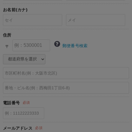
erbaviva（エルバビーバ）
お名前(カナ)
安心の日本製。先輩ママが買ってよかった！本当に必要な出産準備品
ハレの日に着るANGELIEBEのセレモニー
住所
買って正解！高評価レビューアイテム
郵便番号検索
〒
冬に可愛いニットがお得！
親子コーデ｜ママとベビーにおすすめ！
便利な育児家電
Gift Selection 出産祝い
ロンパースはいつからいつまで使う？選ぶポイントも解説！
電話番号
必須
保育園・入園準備特集
ファルスカ
メールアドレス
必須