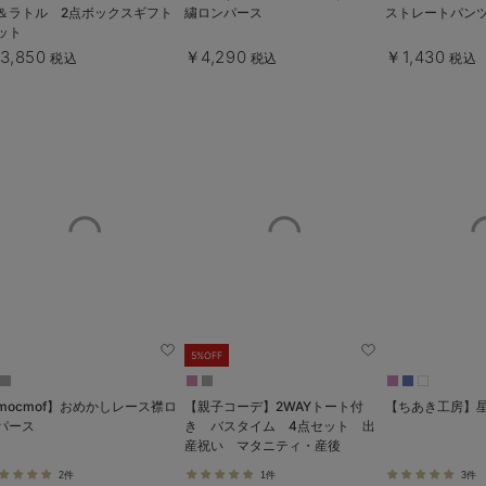
＆ラトル 2点ボックスギフト
繍ロンパース
ストレートパン
ット
3,850
￥4,290
￥1,430
税込
税込
税込
5%OFF
mocmof】おめかしレース襟ロ
【親子コーデ】2WAYトート付
【ちあき工房】
パース
き バスタイム 4点セット 出
産祝い マタニティ・産後
2件
1件
3件