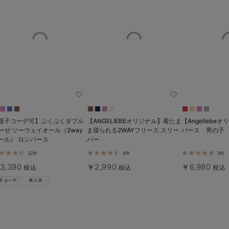
親子コーデ可】ぷくぷくダブル
【ANGELIEBEオリジナル】着たま
【Angelieb
ーゼ ツーウェイオール（2way
ま寝られる2WAYフリース スリー
パース 男の子
ール） ロンパース
パー
12件
4件
3件
3,390
￥2,990
￥6,980
税込
税込
税込