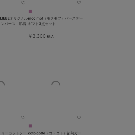
LIEBEオリジナル
moc mof（モクモフ）バースデー
ロンパース 肌着
ギフト3点セット
￥3,300
税込
】デイリーカットソー
coto cotte（コトコト）節句ガー