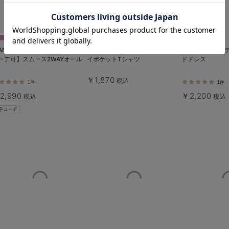
お気に入り商品を確認する
ANGELIEBEオリジナル】【親子
La Stella（ラ ステラ）オーバーダ
【日本製】リバ
ーデ可】スムース2WAYオール
イポケットTシャツ
ドドレス
￥1,870
税込
1件
1件
2,990
￥2,200
税込
税込