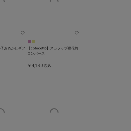
女の子おめかしギフ
【cotocotto】スカラップ襟花柄
ロンパース
￥4,180
税込