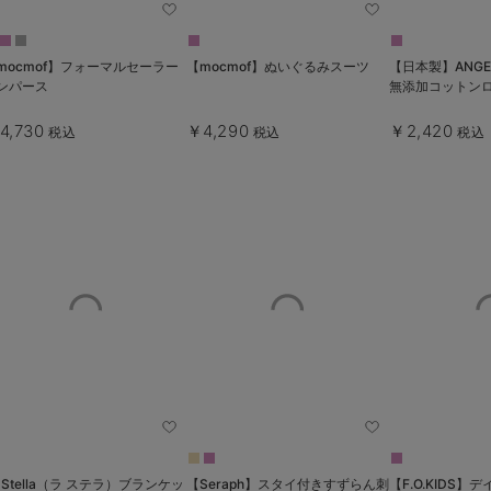
mocmof】フォーマルセーラー
【mocmof】ぬいぐるみスーツ
【日本製】ANGE
ンパース
無添加コットン
4,730
￥4,290
￥2,420
税込
税込
税込
a Stella（ラ ステラ）ブランケッ
【Seraph】スタイ付きすずらん刺
【F.O.KIDS