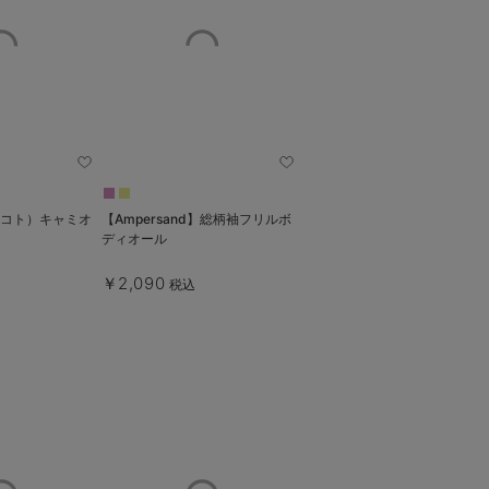
（コトコト）キャミオ
【Ampersand】総柄袖フリルボ
ディオール
￥2,090
税込