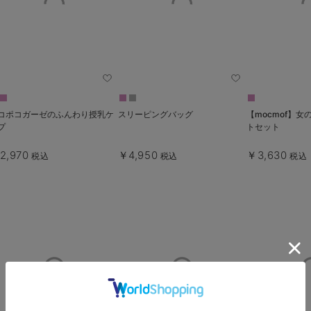
コポコガーゼのふんわり授乳ケ
スリーピングバッグ
【mocmof】
プ
トセット
2,970
￥4,950
￥3,630
税込
税込
税込