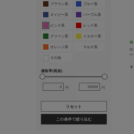
ブラウン系
ブルー系
ネイビー系
パープル系
ピンク系
レッド系
グリーン系
イエロー系
オレンジ系
マルチ系
ポ
ー
その他
￥
価格帯(税抜)
円
円
リセット
この条件で絞り込む