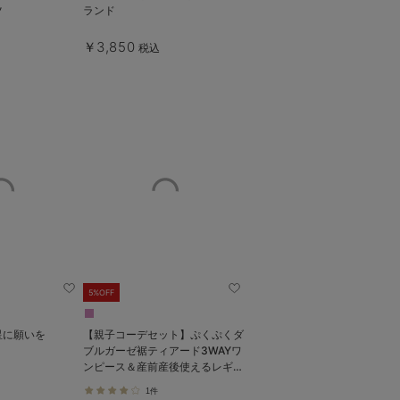
ツ
ランド
￥3,850
税込
5%OFF
星に願いを
【親子コーデセット】ぷくぷくダ
ブルガーゼ裾ティアード3WAYワ
ンピース＆産前産後使えるレギン
スパジャマ&2wayオール 出産準
1件
備 ギフト マタニティ・産後