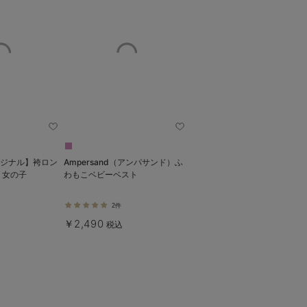
eオリジナル】袴ロン
Ampersand（アンパサンド）ふ
 女の子
わもこベビーベスト
2件
￥2,490
税込