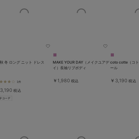
 秋 冬 ロング ニット ドレス
MAKE YOUR DAY（メイクユアデ
coto cotte
イ）長袖リブボディ
ール
￥1,980
￥3,190
税込
税込
1件
3,190
税込