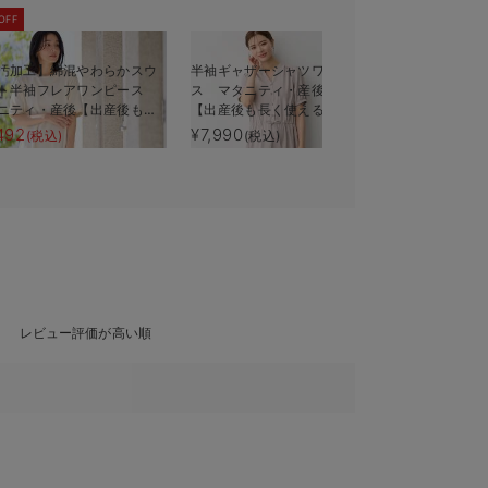
OFF
汚加工】綿混やわらかスウ
半袖ギャザーシャツワンピー
【コットン1
ト半袖フレアワンピース
ス マタニティ・産後授乳服
フレンチス
ニティ・産後【出産後も長
【出産後も長く使える】
タニティ・
える】
も長く使え
492
¥7,990
¥4,990
(税込)
(税込)
(税
レビュー評価が高い順