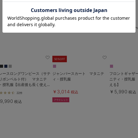
お気に入り商品を確認する
50%OFF
レースロングワンピース（サテ
ジャンパースカート マタニテ
フロントギャザー
リボンベルト付） マタニテ
ィ・授乳服
ニティ・授乳服 
・授乳服【出産後も長く使え
える】
】
￥3,014
￥5,990
税込
税込
22件
9,990
税込