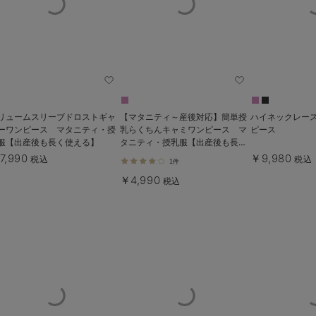
リュームスリーブドロストギャ
【マタニティ～産後対応】簡単授
ハイネックレー
ーワンピース マタニティ・授
乳らくちんキャミワンピース マ
ピース
服【出産後も長く使える】
タニティ・授乳服【出産後も長く
使える】
7,990
￥9,980
税込
税込
1件
￥4,990
税込