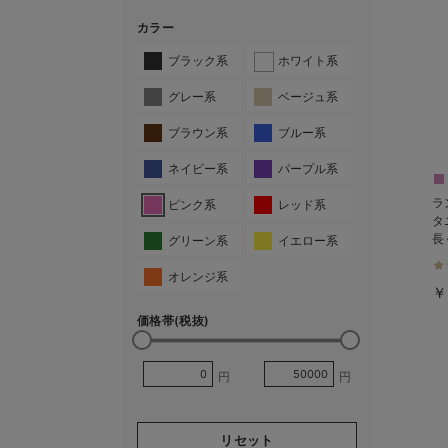
カラー
ブラック系
ホワイト系
グレー系
ベージュ系
ブラウン系
ブルー系
ネイビー系
パープル系
ラ
ピンク系
レッド系
タ
長
グリーン系
イエロー系
オレンジ系
￥
価格帯(税抜)
円
円
リセット