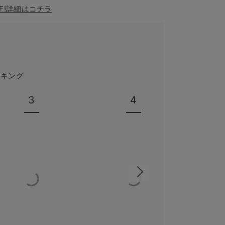
F!詳細はコチラ
ンキング
3
4