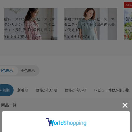
30%
総レースロングワンピース（サ
半袖ポロマキシワンピース マ
【防
テンリボンベルト付） マタニ
タニティ・授乳服【出産後も長
ェッ
ティ・授乳服【出産後も長く使
く使える】
マタ
える】
く使
¥9,990
¥5,490
¥3,
(税込)
(税込)
1色表示
全色表示
人気順
新着順
価格が低い順
価格が高い順
レビュー件数が多い順
商品一覧