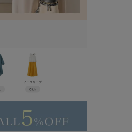
袖
ノースリーブ
k
Click