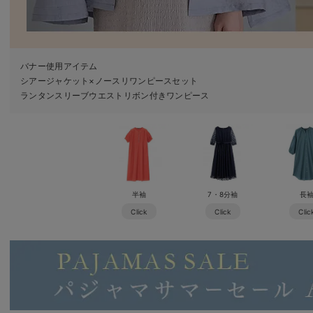
バナー使用アイテム
シアージャケット×ノースリワンピースセット
ランタンスリーブウエストリボン付きワンピース
半袖
7・8分袖
長
Click
Click
Clic