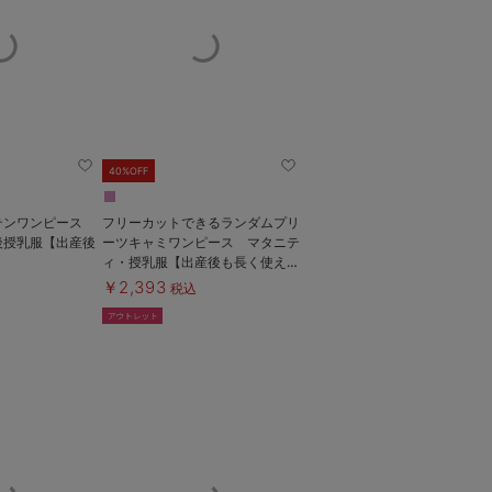
40%OFF
テンワンピース
フリーカットできるランダムプリ
後授乳服【出産後
ーツキャミワンピース マタニテ
ィ・授乳服【出産後も長く使え
る】
￥2,393
税込