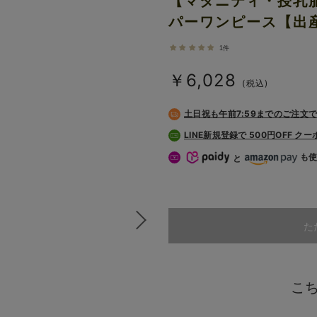
【マタニティ・授乳
パーワンピース【出
1件
￥6,028
(税込)
土日祝も
午前7:59までのご注文
LINE新規登録で 500円OFF ク
も
と
た
こ