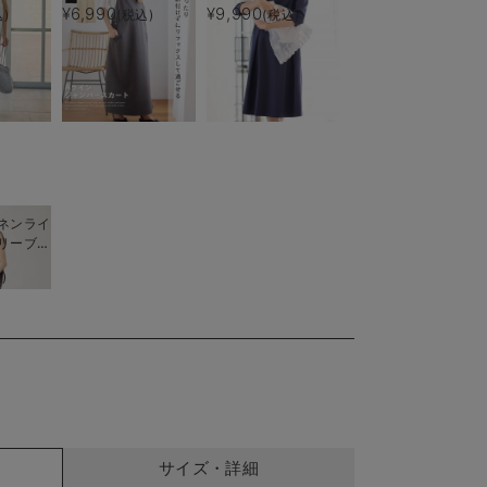
ース マ
ー付) マタニティ・
授乳服【出産後も長く
¥6,990
¥9,990
)
(税込)
(税込)
後授乳服
授乳服【出産後も長く
使える】
く使え
着られる】
ネンライ
リーブト
フレアス
)
トアップ
授乳服
く着られ
サイズ・詳細