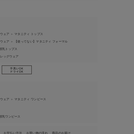
ィウェア
マタニティ トップス
＞
ィウェア
【使ってない】マタニティ フォーマル
＞
授乳トップス
ィレッグウェア
ィウェア
マタニティ ワンピース
＞
授乳ワンピース
お支払い方法
お買い物の流れ
商品のお届け