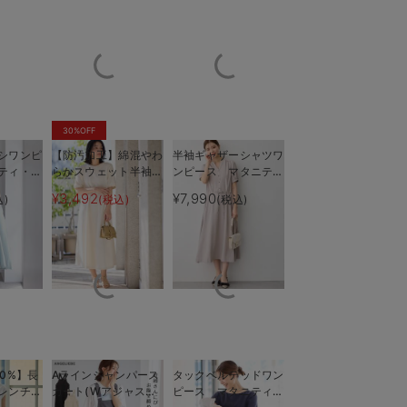
30%OFF
シワンピ
【防汚加工】綿混やわ
半袖ギャザーシャツワ
ティ・授
らかスウェット半袖フ
ンピース マタニテ
も長く使
レアワンピース マタ
ィ・産後授乳服【出産
¥3,492
¥7,990
込)
(税込)
(税込)
乳も簡単にできます
ストレッチの効いた
ニティ・産後【出産後
後も長く使える】
も長く使える】
0%】長
Aラインジャンパース
タックベルテッドワン
レンチス
カート(Wアジャスタ
ピース マタニティ・