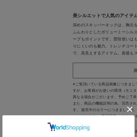
美シルエットで人気のアイテ
深めのスキッパーネックは、胸元
ふんわりとしたボリューミーシル
ーブもポイントです。普段使いは
りにくいのも魅力。トレンチコー
で、高見えするアイテム。産後も
※ご覧頂いている商品画像につきまし
すが、
お客様がお使いの環境（モニタ
異なる場合がございます。予めご了承
また、商品の機能説明の為、完売され
す。 販売中のカラーにつきましては
いいたします。
※商品画像・イメージ
このアイテムのお気に入り登録数