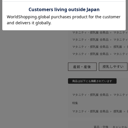
お気に入り商品を確認する
お買い物を続ける
カートへ進む
関連カテゴリ
マタニティ・授乳服 全商品
マタニテ
＞
マタニティ・授乳服 全商品
マタニテ
＞
マタニティ・授乳服 全商品
授乳服
＞
＞
マタニティ・授乳服 全商品
マタニテ
＞
商品は以下にも掲載されています
マタニティ・授乳服 全商品
マタニテ
＞
特集
マタニティ・授乳服 全商品
授乳服
＞
＞
返品・交換
キャンセル