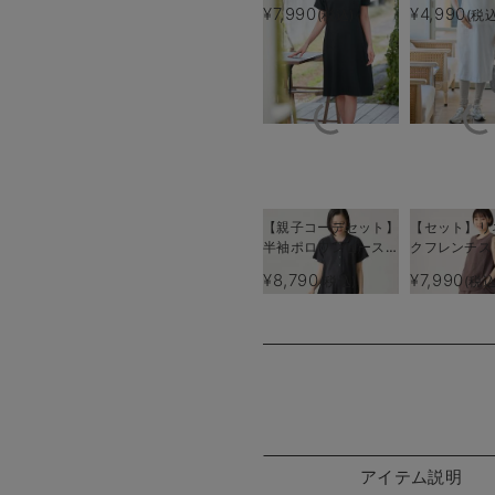
授乳服【出産後も長く
リーブワンピ
¥7,990
¥4,990
(税込)
(税込
使える】
タニティ・産
【出産後も長
る】
【親子コーデセット】
【セット】リ
半袖ポロワンピース
クフレンチス
（ひざ下丈）＆襟付き
ップス＆セミ
¥8,790
¥7,990
(税込)
(税込
ポロロンパース 出産
カートセッ
準備 ギフト マタニ
マタニティ・
ティ・授乳服
【出産後も長
る】
アイテム説明