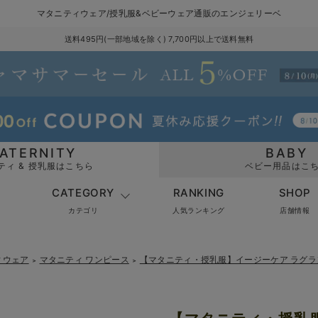
マタニティウェア/授乳服&ベビーウェア通販のエンジェリーベ
送料495円(一部地域を除く) 7,700円以上で送料無料
ATERNITY
BABY
ティ & 授乳服はこちら
ベビー用品はこ
CATEGORY
RANKING
SHOP
カテゴリ
人気ランキング
店舗情報
ィウェア
マタニティ ワンピース
【マタニティ・授乳服】イージーケア ラグ
＞
＞