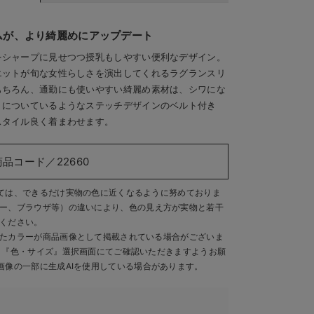
ムが、より綺麗めにアップデート
をシャープに見せつつ授乳もしやすい便利なデザイン。
エットが旬な女性らしさを演出してくれるラグランスリ
もちろん、通勤にも使いやすい綺麗め素材は、シワにな
トについているようなステッチデザインのベルト付き
スタイル良く着まわせます。
商品コード／22660
ては、できるだけ実物の色に近くなるように努めておりま
ー、ブラウザ等）の違いにより、色の見え方が実物と若干
ください。
たカラーが商品画像として掲載されている場合がございま
、『色・サイズ』選択画面にてご確認いただきますようお願
画像の一部に生成AIを使用している場合があります。
4