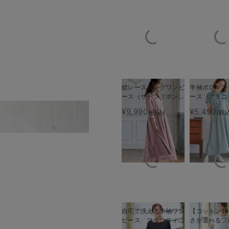
総レースロングワンピ
半袖ポロマキ
ース（サテンリボンベ
ース マタニ
ルト付） マタニテ
乳服【出産後
¥9,990
¥5,490
(税込)
(税
スキッパーネックから授
ィ・授乳服【出産後も
える】
長く使える】
自宅で洗える半袖ワン
【コットン10
ピース マタニティ・
さが選べるフ