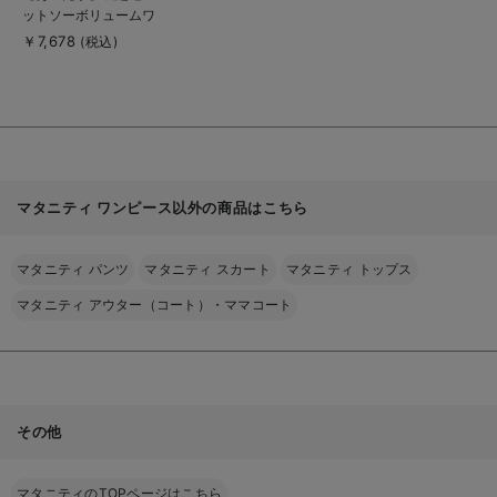
品
ットソーボリュームワ
詳
細
ンピ マタニティ・授
￥7,678
(税込)
を
乳服
見
る
マタニティ ワンピース以外の商品はこちら
マタニティ パンツ
マタニティ スカート
マタニティ トップス
マタニティ アウター（コート）・ママコート
その他
マタニティのTOPページはこちら