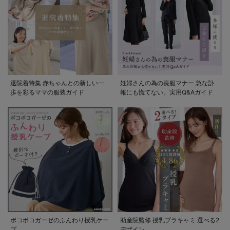
退院着特集 赤ちゃんとの新しい一
妊婦さんの為の喪服マナー 急な訃
歩を彩るママの服装ガイド
報にも慌てない。実用Q&Aガイド
ポコポコガーゼのふんわり授乳ケー
助産院監修 授乳ブラキャミ 選べる2
プ
デザイン