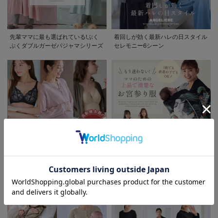
先輩ママに最も選ばれている!ぷく
着回しが効く最新ハレの日スタイル
ぷくダブルガーゼパジャマシリーズ
セレモニー6シーン
お気に入り商品を確認する
お買い物を続ける
カートへ進む
助産院監修シリーズ
もう迷わない!!ママのための上品で
清楚なお宮参り服