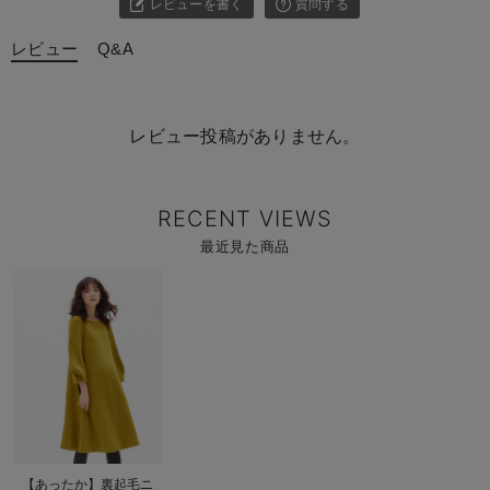
レビューを書く
質問する
レビュー
Q&A
レビュー投稿がありません。
RECENT VIEWS
最近見た商品
商
品
詳
細
を
見
る
商
【あったか】裏起毛ニ