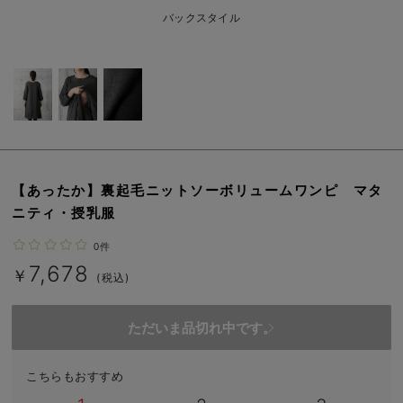
erbaviva（エルバビーバ）
バックスタイル
安心の日本製。先輩ママが買ってよかった！本当に必要な出産準備品
ハレの日に着るANGELIEBEのセレモニー
買って正解！高評価レビューアイテム
冬に可愛いニットがお得！
【あったか】裏起毛ニットソーボリュームワンピ マタ
親子コーデ｜ママとベビーにおすすめ！
ニティ・授乳服
便利な育児家電
0件
7,678
Gift Selection 出産祝い
￥
(税込)
ロンパースはいつからいつまで使う？選ぶポイントも解説！
ただいま品切れ中です。
保育園・入園準備特集
こちらもおすすめ
ファルスカ