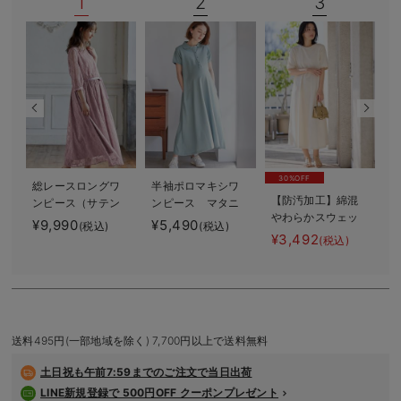
1
2
3
デロンギ
入院準備の持ち物チェック
30%OFF
総レースロングワ
半袖ポロマキシワ
【防汚加工】綿混
ンピース（サテン
ンピース マタニ
やわらかスウェッ
リボンベルト
ティ・授乳服【出
¥9,990
¥5,490
¥
(税込)
(税込)
ト半袖フレアワン
付） マタニテ
産後も長く使え
¥3,492
(税込)
ピース マタニテ
ィ・授乳服【出産
る】
ィ・産後【出産後
後も長く使える】
も長く使える】
送料495円(一部地域を除く) 7,700円以上で送料無料
土日祝も
午前7:59までのご注文で当日出荷
LINE新規登録で 500円OFF クーポンプレゼント