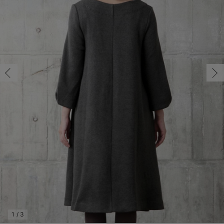
マタニティ パンツ
マタニティ ショーツ
授乳トップス
マタニティ オフィス 通勤服
授乳 ケープ
マタニティレギンス
【アウトレット】トップス・授乳トップス
透け防止
再入荷｜アウター
トップス
【37周年祭セール】4
【〜10℃】3月中旬
涼しくて可愛い「ワン
デニム
きれいめトップス派
マタニティインナー
【オフィスカジュアル
パンツタイプ
【フォーマル】ボトム
【ベビー】半袖
2WAYオール
Aライン ・フレアワ
〜5,000円（税込）
綿混素材
赤ちゃんへ使うもの
【冬のあったか特集】
マタニティ スカート
妊婦帯・腹帯・産前ガードル
マタニティ ドレス（結婚式・お呼ばれ）
【アウトレット】ボトムス
見えてもカワイイ
パンツ
レギンス
きれいめスカート派
ベビー
【フォーマル】トップ
【ベビー】グッズ
コンビ肌着
Iライン ・タイトシ
〜10,000円（税込）
腹巻・ひざ上パンツ
産後に使うグッズ
【冬のあったか特集】
マタニティ トップス
マタニティ 授乳 キャミソール
マタニティ フォーマル パンツ・ボトムス
【アウトレット】パジャマ
コットン素材
スカート
オフィス
きれいめ美脚パンツ派
短肌着
快適ウェア10%OFF
ジャンパースカート/
10,001円（税込）〜
保温&リカバリー
【冬のあったか特集】
マタニティ アウター（コート）・ママコート
産褥ショーツ
【アウトレット】インナー
冷房対策
パジャマ
ツィード派
セット
ワーク・オフィス
女の子におススメのギ
レギンス・タイツ
骨盤・マタニティベルト （妊娠中・産後）
【アウトレット】ベビー
接触冷感素材
インナー
MAX55%OFF ブラッ
王道シンプル派
カジュアル
男の子におススメのギ
カップ付きインナー
産後 ガードル インナー
Tシャツブラ
雑貨
セットアップ派
フォーマル / オケー
定番ギフト
あったか度◎
マタニティ 腹巻き
ブラトップ
ベビー
あったかアイテム｜ベ
もらって嬉しいギフト
裏起毛素材
親子セット
かわいくておもしろい
快適機能ウェア特集 トップス
何枚あっても嬉しいア
快適機能ウェア特集 ボトムス
長く使えるアイテム
快適機能ウェア特集 パジャマ
お部屋映えアイテム
1
/
3