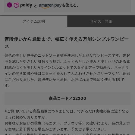
も使える。
と
アイテム説明
サイズ・詳細
普段使いから通勤まで、幅広く使える万能シンプルワンピー
ス
発色の美しい厚手のニットソー素材を使用した上品なワンピースです。裏起
毛を施したやさしい肌触りも魅力。ふっくらとした厚みと少しハリのある素
材感がつくる美しいAラインシルエットでスタイルアップ効果も。ネックラ
インの開き加減や袖口にタックを入れてふんわりさせたスリーブなど、細部
にこだわりました。普段使いから通勤、お呼ばれまで幅広く使える1枚で
す。
商品コード／22300
※ご覧頂いている商品画像につきましては、できるだけ実物の色に近くなる
ように努めておりますが、
お客様がお使いの環境（モニター、ブラウザ等）の違いにより、色の見え方
が実物と若干異なる場合がございます。予めご了承ください。