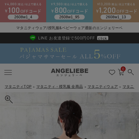
2026/NewArrival
送料495円(一部地域を除く) 7,700円以上で送料無料
マタニティウェア/授乳服&ベビーウェア通販のエンジェリーベ
LINE お友達登録で500円OFF
click
0
マタニティTOP
マタニティ・授乳服 全商品
マタニティウェア
マタニテ
＞
＞
＞
戻る
戻る
戻る
戻る
戻る
戻る
戻る
戻る
戻る
戻る
戻る
戻る
戻る
戻る
戻る
戻る
戻る
戻る
戻る
戻る
戻る
戻る
戻る
戻る
戻る
戻る
戻る
戻る
戻る
戻る
戻る
マタニティウェア全て
マタニティ 下着・インナー全て
授乳服全て
マタニティ フォーマル全て
授乳用品全て
マタニティレッグウェア全て
マタニティ ボディケア全て
アウトレット全て
特集全て
再入荷全て
送料無料アイテム全て
ブラキャミ おまとめ
【37周年祭セール】
気温差別オススメアイ
マタニティウェア お
こだわりの履き心地！
出産準備応援割全て
春のマタニティワンピ
Gift Selection 
冬の冷え対策インナー
入院準備の持ち物チェ
冬のあったか特集全て
マタニティ ワンピース
授乳ワンピース
マタニティ スーツ
妊婦用 抱き枕・授乳クッション
マタニティストッキング・タイツ
妊娠線クリーム
【アウトレット】ワンピース
抗菌防臭加工
再入荷｜インナー
授乳ブラ・マタニティブラ（マタニティインナー・産後用品）
ワンピース
【37周年祭セール】2
【15℃】3月下旬～
動きやすく着回しでき
強撚スムース(コスパ
【おまとめ割】パジャ
カジュアル
ジャケット派
マタニティパジャマ
【オフィスカジュアル
レギンスタイプ
【フォーマル】ワンピ
【ベビー】長袖
ハンカチ
快適ウェア10%OFF
セットアップ・ レイ
〜3,000円（税込）
薄くてあったか
入院してすぐ使うグッ
【冬のあったか特集】