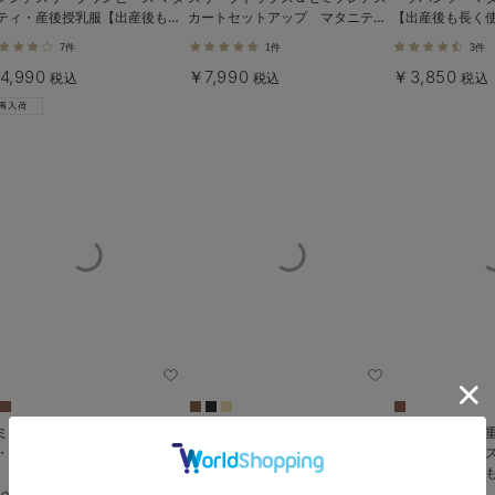
ティ・産後授乳服【出産後も長
カートセットアップ マタニテ
【出産後も長く
使える】
ィ・授乳服【出産後も長く着られ
7件
1件
3件
る】
4,990
￥7,990
￥3,850
税込
税込
税込
ミフレアースカート マタニテ
フロントボタンノースリーブワン
綿混スウェット
・産後【出産後も長く使える】
ピース マタニティ・授乳服 【出
スリーブトップ
産後も長く使える】
授乳服【出産後