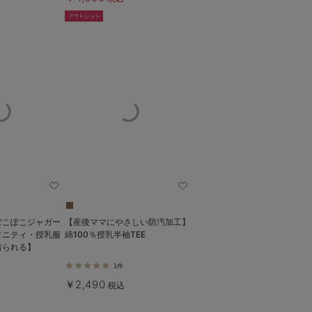
ぽこぽこジャガー
【産後ママにやさしい防汚加工】
タニティ・授乳服
綿100％授乳半袖TEE
着られる】
1件
￥2,490
税込