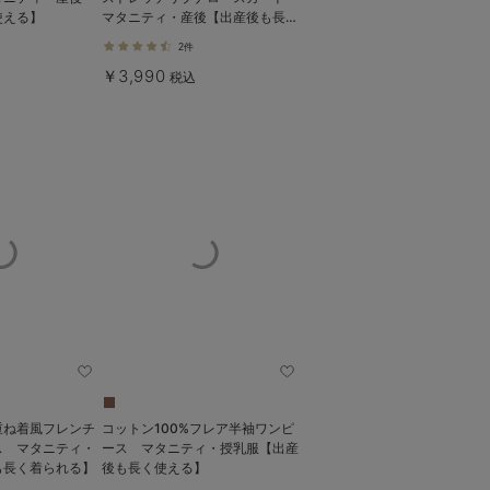
使える】
マタニティ・産後【出産後も長く
使える】
2件
￥3,990
税込
重ね着風フレンチ
コットン100%フレア半袖ワンピ
ス マタニティ・
ース マタニティ・授乳服【出産
も長く着られる】
後も長く使える】