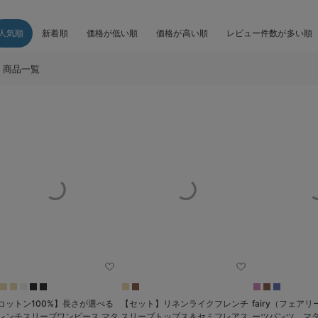
人気順
新着順
価格が低い順
価格が高い順
レビュー件数が多い順
商品一覧
コットン100%】長さが選べる
【セット】リネンライクフレンチ
fairy（フェア
レンチスリーブワンピース マタ
スリーブトップス＆セミフレアス
ーツパンツ マ