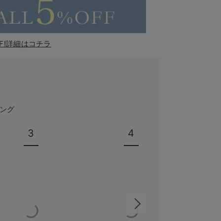
F!詳細はコチラ
ング
3
4