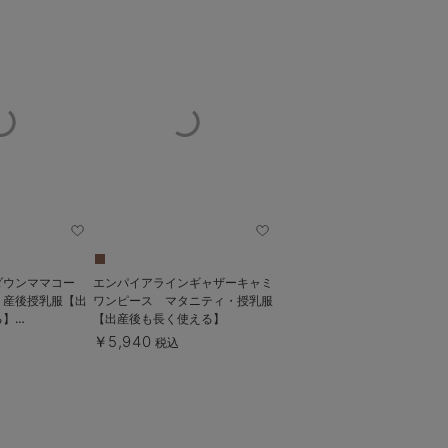
ダウンママコー
エンパイアラインギャザーキャミ
・産後授乳服【出
ワンピース マタニティ・授乳服
る】
【出産後も長く使える】
e（ローズマダム）
￥5,940
税込
込