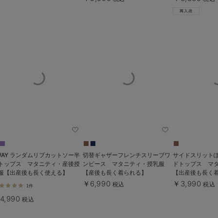
WAY ランダムリブカットソー半
切替ギャザーフレンチスリーブワ
サイドスリット
トップス マタニティ・産後授
ンピース マタニティ・授乳服
ドトップス マ
服【出産後も長く使える】
【産後も長く着られる】
【出産後も長く
￥6,990
￥3,990
税込
税込
1件
4,990
税込