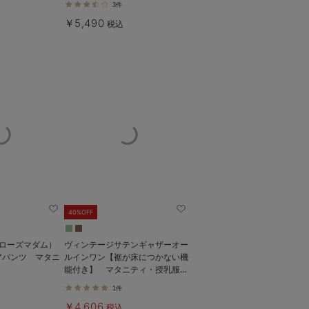
3件
￥5,490
税込
40%OFF
e（ローズマダム）
ヴィンテージサテンギャザーオー
アパンツ マタニ
ルインワン【裾が床につかない機
能付き】 マタニティ・授乳服
【出産後も長く使える】
1件
￥4,606
税込