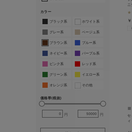
ニ
く
カラー
￥
ブラック系
ホワイト系
グレー系
ベージュ系
ブラウン系
ブルー系
ネイビー系
パープル系
ピンク系
レッド系
グリーン系
イエロー系
オレンジ系
その他
価格帯(税抜)
円
円
セ
ィ