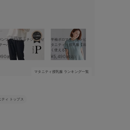
パンツ ストレッチジョーゼ
半袖ポロマキシワンピース マ
ブラのヒモ
テーパード
タニティ・授乳服【出産後も長
るタンクト
く使える】
混モダール
990
¥5,490
¥2,200
(税込)
(税込)
(税
マタニティ授乳服 ランキング一覧
ニティ トップス