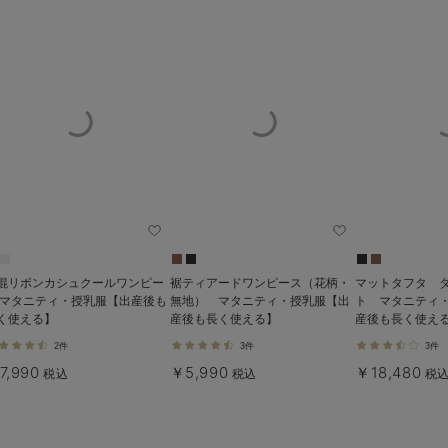
混リボンカシュクールワンピー
裾ティアードワンピース（花柄・
マットタフタ 
 マタニティ・授乳服【出産後も
無地） マタニティ・授乳服【出
ト マタニティ
く使える】
産後も長く使える】
産後も長く使え
Rosemadam
2件
3件
3件
7,990
￥5,990
￥18,480
税込
税込
税