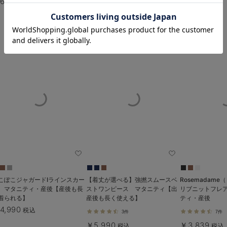
6,990
￥4,990
税込
税込
お気に入り商品を確認する
1件
￥6,990
税込
こぽこジャガードIラインスカー
【着丈が選べる】強撚スムースベ
Rosemadam
 マタニティ・産後【産後も長
ストワンピース マタニティ【出
リブニットフレ
着られる】
産後も長く使える】
ティ・産後
4,990
税込
3件
7件
￥5,990
￥3,839
税込
税込