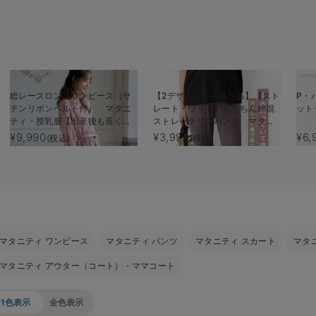
総レースロングワンピース（サ
【2デザインから選べる】【スト
P・
テンリボンベルト付） マタニ
レート・ワイド】らくちん綿混
ット
ティ・授乳服【出産後も長く使
ストレッチリブパンツ マタニ
える】
ティ・産後【出産後も長く使え
¥9,990
¥3,990
¥6,
(税込)
(税込)
る】
マタニティ ワンピース
マタニティ パンツ
マタニティ スカート
マタ
マタニティ アウター（コート）・ママコート
1色表示
全色表示