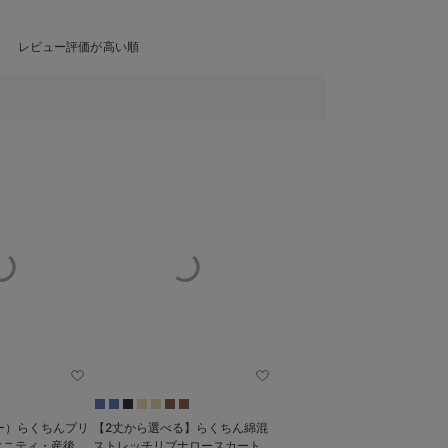
レビュー評価が高い順
リー）らくちんプリ
【2丈から選べる】らくちん綿混
タニティ・産後
ストレッチリブナロースカート