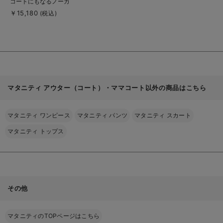
コートにもなるノーカ
詳
細
ラーコート
￥15,180
(税込)
を
見
る
マタニティ アウター（コート）・ママコート以外の商品はこちら
マタニティ ワンピース
マタニティ パンツ
マタニティ スカート
マタニティ トップス
その他
マタニティのTOPページはこちら