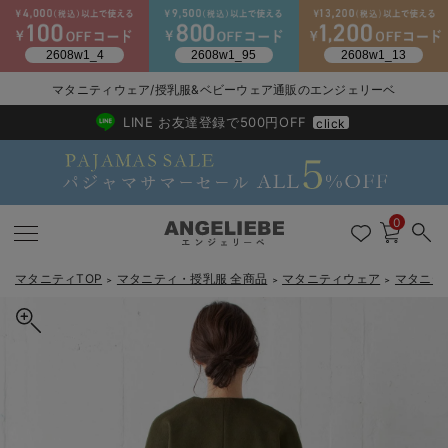
2026/NewArrival
送料495円(一部地域を除く) 7,700円以上で送料無料
マタニティウェア/授乳服&ベビーウェア通販のエンジェリーベ
LINE お友達登録で500円OFF
click
0
マタニティTOP
マタニティ・授乳服 全商品
マタニティウェア
マタニテ
＞
＞
＞
戻る
戻る
戻る
戻る
戻る
戻る
戻る
戻る
戻る
戻る
戻る
戻る
戻る
戻る
戻る
戻る
戻る
戻る
戻る
戻る
戻る
戻る
戻る
戻る
戻る
戻る
戻る
戻る
戻る
戻る
戻る
マタニティウェア全て
マタニティ 下着・インナー全て
授乳服全て
マタニティ フォーマル全て
授乳用品全て
マタニティレッグウェア全て
マタニティ ボディケア全て
アウトレット全て
特集全て
再入荷全て
送料無料アイテム全て
ブラキャミ おまとめ
【37周年祭セール】
気温差別オススメアイ
マタニティウェア お
こだわりの履き心地！
出産準備応援割全て
春のマタニティワンピ
Gift Selection 
冬の冷え対策インナー
入院準備の持ち物チェ
冬のあったか特集全て
マタニティ ワンピース
授乳ワンピース
マタニティ スーツ
妊婦用 抱き枕・授乳クッション
マタニティストッキング・タイツ
妊娠線クリーム
【アウトレット】ワンピース
抗菌防臭加工
再入荷｜インナー
授乳ブラ・マタニティブラ（マタニティインナー・産後用品）
ワンピース
【37周年祭セール】2
【15℃】3月下旬～
動きやすく着回しでき
強撚スムース(コスパ
【おまとめ割】パジャ
カジュアル
ジャケット派
マタニティパジャマ
【オフィスカジュアル
レギンスタイプ
【フォーマル】ワンピ
【ベビー】長袖
ハンカチ
快適ウェア10%OFF
セットアップ・ レイ
〜3,000円（税込）
薄くてあったか
入院してすぐ使うグッ
【冬のあったか特集】