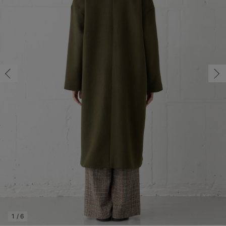
マタニティ パンツ
マタニティ ショーツ
授乳トップス
マタニティ オフィス 通勤服
授乳 ケープ
マタニティレギンス
【アウトレット】トップス・授乳トップス
透け防止
再入荷｜アウター
トップス
【37周年祭セール】4
【〜10℃】3月中旬
涼しくて可愛い「ワン
デニム
きれいめトップス派
マタニティインナー
【オフィスカジュアル
パンツタイプ
【フォーマル】ボトム
【ベビー】半袖
2WAYオール
Aライン ・フレアワ
〜5,000円（税込）
綿混素材
赤ちゃんへ使うもの
【冬のあったか特集】
マタニティ スカート
妊婦帯・腹帯・産前ガードル
マタニティ ドレス（結婚式・お呼ばれ）
【アウトレット】ボトムス
見えてもカワイイ
パンツ
レギンス
きれいめスカート派
ベビー
【フォーマル】トップ
【ベビー】グッズ
コンビ肌着
Iライン ・タイトシ
〜10,000円（税込）
腹巻・ひざ上パンツ
産後に使うグッズ
【冬のあったか特集】
マタニティ トップス
マタニティ 授乳 キャミソール
マタニティ フォーマル パンツ・ボトムス
【アウトレット】パジャマ
コットン素材
スカート
オフィス
きれいめ美脚パンツ派
短肌着
快適ウェア10%OFF
ジャンパースカート/
10,001円（税込）〜
保温&リカバリー
【冬のあったか特集】
マタニティ アウター（コート）・ママコート
産褥ショーツ
【アウトレット】インナー
冷房対策
パジャマ
ツィード派
セット
ワーク・オフィス
女の子におススメのギ
レギンス・タイツ
骨盤・マタニティベルト （妊娠中・産後）
【アウトレット】ベビー
接触冷感素材
インナー
MAX55%OFF ブラッ
王道シンプル派
カジュアル
男の子におススメのギ
カップ付きインナー
産後 ガードル インナー
Tシャツブラ
雑貨
セットアップ派
フォーマル / オケー
定番ギフト
あったか度◎
マタニティ 腹巻き
ブラトップ
ベビー
あったかアイテム｜ベ
もらって嬉しいギフト
裏起毛素材
親子セット
かわいくておもしろい
快適機能ウェア特集 トップス
何枚あっても嬉しいア
快適機能ウェア特集 ボトムス
長く使えるアイテム
快適機能ウェア特集 パジャマ
お部屋映えアイテム
1
/
6