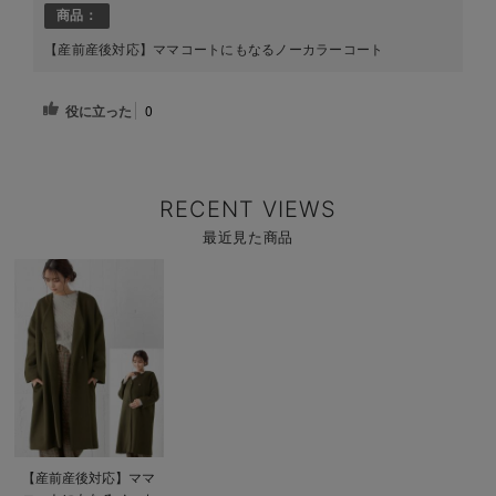
商品：
【産前産後対応】ママコートにもなるノーカラーコート
役に立った
0
RECENT VIEWS
最近見た商品
商
品
詳
細
を
見
る
商
【産前産後対応】ママ
品