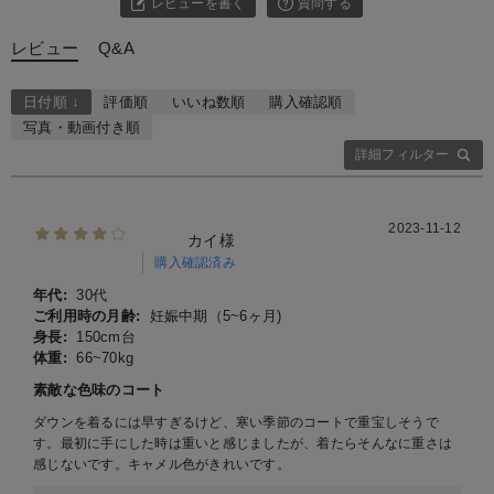
レビューを書く
質問する
レビュー
Q&A
日付順 ↓
評価順
いいね数順
購入確認順
写真・動画付き順
詳細フィルター
2023-11-12
カイ様
購入確認済み
年代:
30代
ご利用時の月齢:
妊娠中期（5~6ヶ月)
身長:
150cm台
体重:
66~70kg
素敵な色味のコート
ダウンを着るには早すぎるけど、寒い季節のコートで重宝しそうで
す。最初に手にした時は重いと感じましたが、着たらそんなに重さは
感じないです。キャメル色がきれいです。