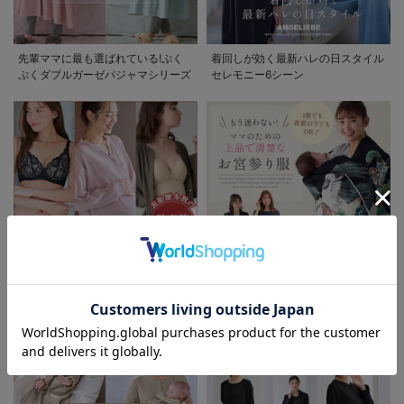
先輩ママに最も選ばれている!ぷく
着回しが効く最新ハレの日スタイル
ぷくダブルガーゼパジャマシリーズ
セレモニー6シーン
お気に入り商品を確認する
お買い物を続ける
カートへ進む
助産院監修シリーズ
もう迷わない!!ママのための上品で
清楚なお宮参り服