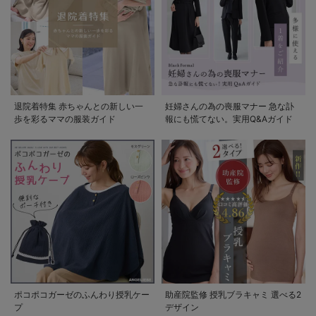
退院着特集 赤ちゃんとの新しい一
妊婦さんの為の喪服マナー 急な訃
歩を彩るママの服装ガイド
報にも慌てない。実用Q&Aガイド
ポコポコガーゼのふんわり授乳ケー
助産院監修 授乳ブラキャミ 選べる2
プ
デザイン