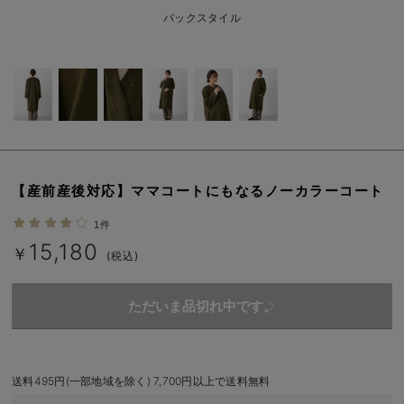
erbaviva（エルバビーバ）
バックスタイル
安心の日本製。先輩ママが買ってよかった！本当に必要な出産準備品
ハレの日に着るANGELIEBEのセレモニー
買って正解！高評価レビューアイテム
冬に可愛いニットがお得！
【産前産後対応】ママコートにもなるノーカラーコート
親子コーデ｜ママとベビーにおすすめ！
1件
便利な育児家電
15,180
￥
(税込)
Gift Selection 出産祝い
ただいま品切れ中です。
ロンパースはいつからいつまで使う？選ぶポイントも解説！
保育園・入園準備特集
送料495円(一部地域を除く) 7,700円以上で送料無料
ファルスカ