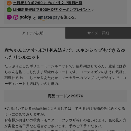
土日祝も
午前7:59までのご注文で当日出荷
デロンギ
LINE新規登録で 500円OFF クーポンプレゼント
も使える。
入院準備の持ち物チェック
と
アイテム説明
サイズ・詳細
赤ちゃんごとすっぽり包み込んで、スキンシップもできるゆ
ったりシルエット
たっぷりとしたボリューミーシルエットで、臨月期はもちろん、産後には赤
ちゃんを抱っこしたまま羽織れるコートです。コーディガンのように気軽に
羽織れる上に、しっかりあたたか。ノーカラーのシンプルなデザインで、コ
ーディネートを選ばないのも魅力。
商品コード／29576
※ご覧頂いている商品画像につきましては、できるだけ実物の色に近くなる
ように努めておりますが、
お客様がお使いの環境（モニター、ブラウザ等）の違いにより、色の見え方
が実物と若干異なる場合がございます。予めご了承ください。