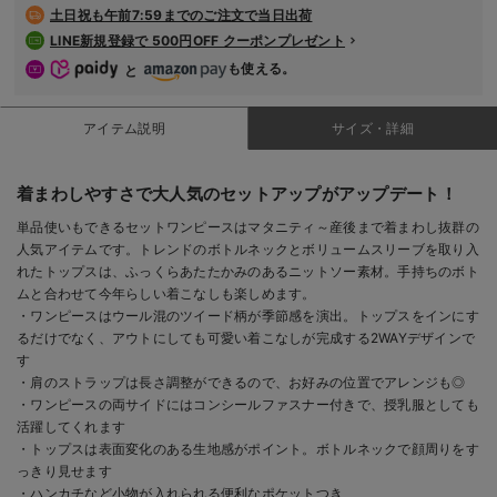
土日祝も
午前7:59までのご注文で当日出荷
LINE新規登録で 500円OFF クーポンプレゼント
も使える。
と
アイテム説明
サイズ・詳細
着まわしやすさで大人気のセットアップがアップデート！
単品使いもできるセットワンピースはマタニティ～産後まで着まわし抜群の
人気アイテムです。トレンドのボトルネックとボリュームスリーブを取り入
れたトップスは、ふっくらあたたかみのあるニットソー素材。手持ちのボト
ムと合わせて今年らしい着こなしも楽しめます。
・ワンピースはウール混のツイード柄が季節感を演出。トップスをインにす
るだけでなく、アウトにしても可愛い着こなしが完成する2WAYデザインで
す
・肩のストラップは長さ調整ができるので、お好みの位置でアレンジも◎
・ワンピースの両サイドにはコンシールファスナー付きで、授乳服としても
活躍してくれます
・トップスは表面変化のある生地感がポイント。ボトルネックで顔周りをす
っきり見せます
・ハンカチなど小物が入れられる便利なポケットつき