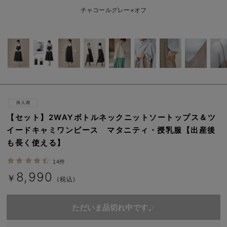
erbaviva（エルバビーバ）
チャコールグレー×オフ
安心の日本製。先輩ママが買ってよかった！本当に必要な出産準備品
ハレの日に着るANGELIEBEのセレモニー
買って正解！高評価レビューアイテム
冬に可愛いニットがお得！
親子コーデ｜ママとベビーにおすすめ！
【セット】2WAYボトルネックニットソートップス＆ツ
イードキャミワンピース マタニティ・授乳服【出産後
便利な育児家電
も長く使える】
Gift Selection 出産祝い
14件
8,990
ロンパースはいつからいつまで使う？選ぶポイントも解説！
￥
(税込)
保育園・入園準備特集
ただいま品切れ中です。
ファルスカ