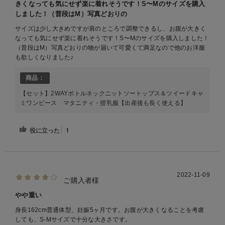
きくなっても気にせず楽に着れそうです！S〜Mのサイズを購入
しました！（普段はM）写真どおりの
サイズは少し大きめですが肩のところで調整できるし、お腹が大きく
なっても気にせず楽に着れそうです！S〜Mのサイズを購入しました！
（普段はM）写真どおりの物が届いて可愛くて満足なので他のお洋服
も欲しくなりました♪
商品：
【セット】2WAYボトルネックニットソートップス＆ツイードキャ
ミワンピース マタニティ・授乳服【出産後も長く使える】
役に立った
1
2022-11-09
ご購入者様
やや重い
身長162cm普通体型、妊娠5ヶ月です。お腹が大きくなることを考慮
しても、S-Mサイズで十分な大きさです。