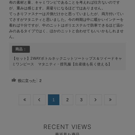
布の素材と量、キャミワンピであることを考えれば仕方ないのです
が、重みは感じます。肩凝りになるほどではありません。
てっきりファスナーは片側だけかと思っていましたが、両方付いてい
てさすがマタニティと思いました。今の時期は中に暖かいインナーを
着れば十分ですが、中のニットはポリエステルで防寒できるほど温か
みのあるタイプではく、ほかのニットと合わせてもいいかもしれませ
ん。
商品：
【セット】2WAYボトルネックニットソートップス＆ツイードキャ
ミワンピース マタニティ・授乳服【出産後も長く使える】
役に立った
2
​1
​2
​3
RECENT VIEWS
最近見た商品