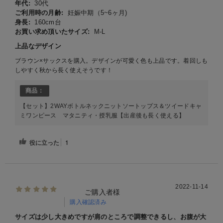
年代:
30代
ご利用時の月齢:
妊娠中期（5~6ヶ月)
身長:
160cm台
お買い求め頂いたサイズ:
M-L
上品なデザイン
ブラウン×サックスを購入。デザインが可愛く色も上品です。着回しも
しやすく秋から長く使えそうです！
商品：
【セット】2WAYボトルネックニットソートップス＆ツイードキャ
ミワンピース マタニティ・授乳服【出産後も長く使える】
役に立った
1
2022-11-14
ご購入者様
購入確認済み
サイズは少し大きめですが肩のところで調整できるし、お腹が大