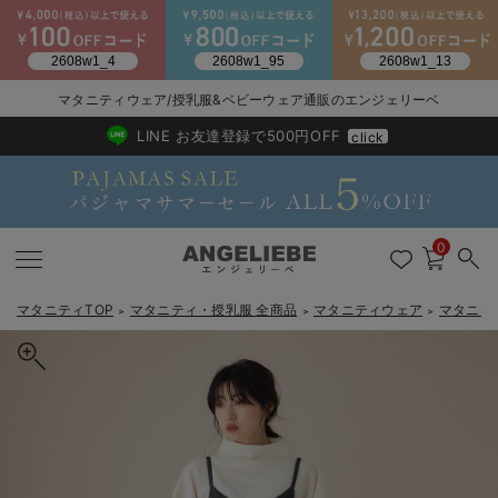
マタニティウェア/授乳服&ベビーウェア通販のエンジェリーベ
2026/NewArrival
送料495円(一部地域を除く) 7,700円以上で送料無料
LINE お友達登録で500円OFF
click
0
マタニティTOP
マタニティ・授乳服 全商品
マタニティウェア
マタニテ
＞
＞
＞
戻る
戻る
戻る
戻る
戻る
戻る
戻る
戻る
戻る
戻る
戻る
戻る
戻る
戻る
戻る
戻る
戻る
戻る
戻る
戻る
戻る
戻る
戻る
戻る
戻る
戻る
戻る
戻る
戻る
戻る
戻る
マタニティウェア全て
マタニティ 下着・インナー全て
授乳服全て
マタニティ フォーマル全て
授乳用品全て
マタニティレッグウェア全て
マタニティ ボディケア全て
アウトレット全て
特集全て
再入荷全て
送料無料アイテム全て
ブラキャミ おまとめ
【37周年祭セール】
気温差別オススメアイ
マタニティウェア お
こだわりの履き心地！
出産準備応援割全て
春のマタニティワンピ
Gift Selection 
冬の冷え対策インナー
入院準備の持ち物チェ
冬のあったか特集全て
マタニティ ワンピース
授乳ワンピース
マタニティ スーツ
妊婦用 抱き枕・授乳クッション
マタニティストッキング・タイツ
妊娠線クリーム
【アウトレット】ワンピース
抗菌防臭加工
再入荷｜インナー
授乳ブラ・マタニティブラ（マタニティインナー・産後用品）
ワンピース
【37周年祭セール】2
【15℃】3月下旬～
動きやすく着回しでき
強撚スムース(コスパ
【おまとめ割】パジャ
カジュアル
ジャケット派
マタニティパジャマ
【オフィスカジュアル
レギンスタイプ
【フォーマル】ワンピ
【ベビー】長袖
ハンカチ
快適ウェア10%OFF
セットアップ・ レイ
〜3,000円（税込）
薄くてあったか
入院してすぐ使うグッ
【冬のあったか特集】