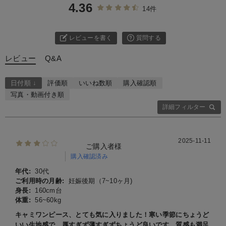
4.36
14件
レビューを書く
質問する
レビュー
Q&A
日付順 ↓
評価順
いいね数順
購入確認順
写真・動画付き順
詳細フィルター
2025-11-11
ご購入者様
購入確認済み
年代:
30代
ご利用時の月齢:
妊娠後期（7~10ヶ月)
身長:
160cm台
体重:
56~60kg
キャミワンピース、とても気に入りました！寒い季節にちょうど
いい生地感で、厚すぎず薄すぎずちょうど良いです。質感も満足