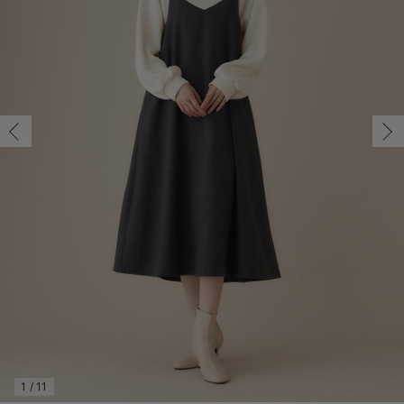
マタニティ パンツ
マタニティ ショーツ
授乳トップス
マタニティ オフィス 通勤服
授乳 ケープ
マタニティレギンス
【アウトレット】トップス・授乳トップス
透け防止
再入荷｜アウター
トップス
【37周年祭セール】4
【〜10℃】3月中旬
涼しくて可愛い「ワン
デニム
きれいめトップス派
マタニティインナー
【オフィスカジュアル
パンツタイプ
【フォーマル】ボトム
【ベビー】半袖
2WAYオール
Aライン ・フレアワ
〜5,000円（税込）
綿混素材
赤ちゃんへ使うもの
【冬のあったか特集】
マタニティ スカート
妊婦帯・腹帯・産前ガードル
マタニティ ドレス（結婚式・お呼ばれ）
【アウトレット】ボトムス
見えてもカワイイ
パンツ
レギンス
きれいめスカート派
ベビー
【フォーマル】トップ
【ベビー】グッズ
コンビ肌着
Iライン ・タイトシ
〜10,000円（税込）
腹巻・ひざ上パンツ
産後に使うグッズ
【冬のあったか特集】
マタニティ トップス
マタニティ 授乳 キャミソール
マタニティ フォーマル パンツ・ボトムス
【アウトレット】パジャマ
コットン素材
スカート
オフィス
きれいめ美脚パンツ派
短肌着
快適ウェア10%OFF
ジャンパースカート/
10,001円（税込）〜
保温&リカバリー
【冬のあったか特集】
マタニティ アウター（コート）・ママコート
産褥ショーツ
【アウトレット】インナー
冷房対策
パジャマ
ツィード派
セット
ワーク・オフィス
女の子におススメのギ
レギンス・タイツ
骨盤・マタニティベルト （妊娠中・産後）
【アウトレット】ベビー
接触冷感素材
インナー
MAX55%OFF ブラッ
王道シンプル派
カジュアル
男の子におススメのギ
カップ付きインナー
産後 ガードル インナー
Tシャツブラ
雑貨
セットアップ派
フォーマル / オケー
定番ギフト
あったか度◎
マタニティ 腹巻き
ブラトップ
ベビー
あったかアイテム｜ベ
もらって嬉しいギフト
裏起毛素材
親子セット
かわいくておもしろい
快適機能ウェア特集 トップス
何枚あっても嬉しいア
快適機能ウェア特集 ボトムス
長く使えるアイテム
快適機能ウェア特集 パジャマ
お部屋映えアイテム
1
/
11