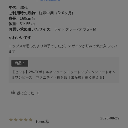
年代:
30代
ご利用時の月齢:
妊娠中期（5~6ヶ月)
身長:
160cm台
体重:
51~55kg
お買い求め頂いたサイズ:
ライトグレー×オフS～M
かわいいです
トップスが思ったより薄手でしたが、デザインが好みで気に入ってい
ます
商品：
【セット】2WAYボトルネックニットソートップス＆ツイードキャ
ミワンピース マタニティ・授乳服【出産後も長く使える】
役に立った
0
2023-08-29
tomo様