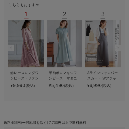
こちらもおすすめ
デロンギ
1
2
3
入院準備の持ち物チェック
総レースロングワ
半袖ポロマキシワ
Aラインジャンパー
ンピース（サテン
ンピース マタニ
スカート(Wアジャ
リボンベルト
ティ・授乳服【出
スター付) マタニ
¥9,990
¥5,490
¥6,990
(税込)
(税込)
(税込)
付） マタニテ
産後も長く使え
ティ・授乳服【出
¥
ィ・授乳服【出産
る】
産後も長く着られ
後も長く使える】
る】
送料495円(一部地域を除く) 7,700円以上で送料無料