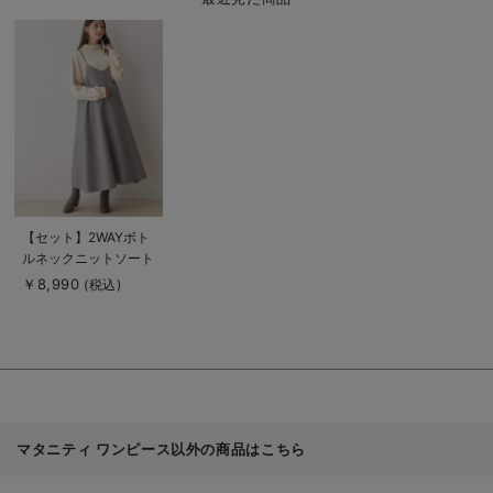
商
品
詳
細
を
見
る
商
【セット】2WAYボト
品
ルネックニットソート
詳
細
ップス＆ツイードキャ
￥8,990
(税込)
を
ミワンピース マタニ
見
る
ティ・授乳服【出産後
も長く使える】
マタニティ ワンピース以外の商品はこちら