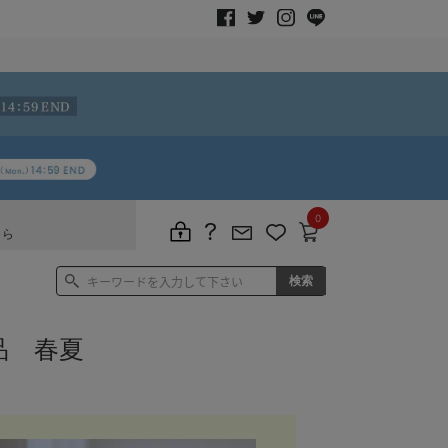
0
ちら
品 春夏