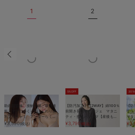
1
2
5%OFF
30%
助産院監修〈接触冷感・吸汗速
【防汚加工】【2WAY】綿100％
【防
乾〉ママとつくったふんわり授
前開き長袖ネグリジェ マタニ
ェッ
乳ブラキャミ アンダーらくら
ティ・授乳パジャマ【産後も長
マタ
くタイプ
く着れる】
く使
¥3,590
¥3,790
¥3,
(税込)
(税込)