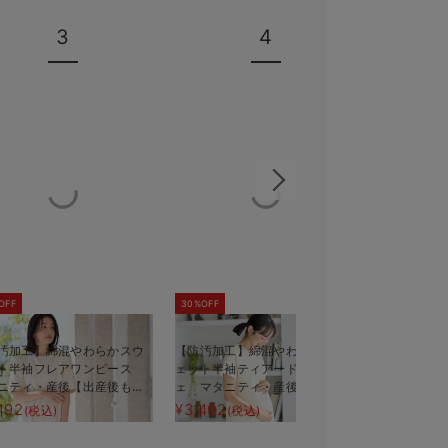
3
4
OFF
30%OFF
汚加工】綿混やわらかスウ
【防汚加工】綿混やわらかスウ
やさしくフ
ト半袖フレアワンピース
ェット半袖ティアードネグリジ
ール【出産
ニティ・産後【出産後も長
ェ マタニティ・産後【出産後
える】
も長く使える】
492
¥3,492
¥1,980
(税込)
(税込)
(税