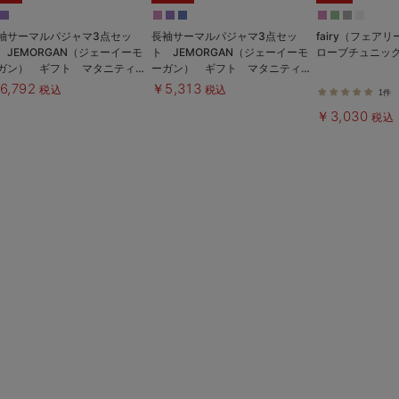
袖サーマルパジャマ3点セッ
長袖サーマルパジャマ3点セッ
fairy（フェア
 JEMORGAN（ジェーイーモ
ト JEMORGAN（ジェーイーモ
ローブチュニッ
ガン） ギフト マタニティ・
ーガン） ギフト マタニティ・
後【出産後も長く使える】
産後【出産後も長く使える】
6,792
￥5,313
税込
税込
1件
￥3,030
税込