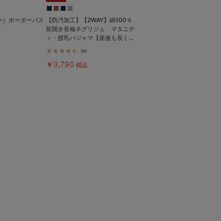
リー）ボーダーバス
【防汚加工】【2WAY】綿100％
ク
前開き長袖ネグリジェ マタニテ
ィ・授乳パジャマ【産後も長く着
れる】
3件
￥3,790
税込