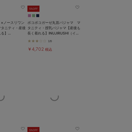
5%OFF
ト×ノースリワン
ポコポコガーゼ丸首パジャマ マ
マタニティ・産後
タニティ・授乳パジャマ【産後も
れる】
長く着れる】INUJIRUSHI（イヌ
e（ローズマダム）
ジルシ）
1件
￥4,702
税込
5%OFF