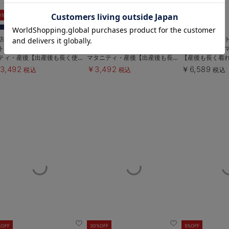
お気に入り商品を確認する
0%OFF
30%OFF
防汚加工】綿混やわらかスウェ
【防汚加工】綿混やわらかスウェ
シアージャケッ
ト半袖フレアワンピース マタ
ット半袖ティアードネグリジェ
ピースセット 
ティ・産後【出産後も長く使え
マタニティ・産後【出産後も長く
【産後も長く着
】
使える】
Rosemadam
3,492
￥3,492
￥6,589
税込
税込
税込
%OFF
30%OFF
5%OFF