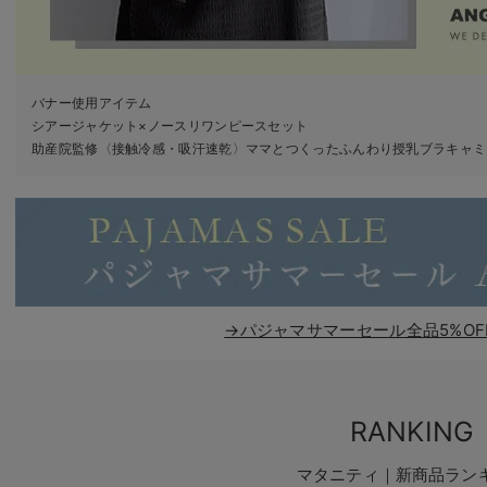
バナー使用アイテム
シアージャケット×ノースリワンピースセット
助産院監修〈接触冷感・吸汗速乾〉ママとつくったふんわり授乳ブラキャミ
→パジャマサマーセール全品5%OF
RANKING
マタニティ｜新商品ラン