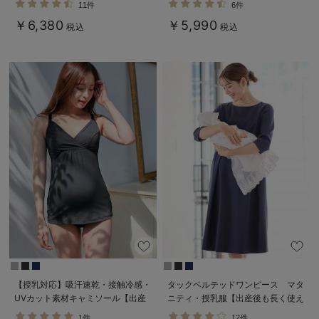
11件
6件
￥6,380
￥5,990
税込
税込
【授乳対応】吸汗速乾・接触冷感・
タックベルテッドワンピース マタ
UVカット素材キャミソール【出産
ニティ・授乳服【出産後も長く使え
後も長く使える】
る】
1件
12件