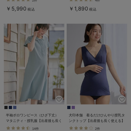
2件
4件
￥5,990
￥1,890
税込
税込
半袖ポロワンピース（ひざ下丈）
犬印本舗 着るだけひんやり授乳タ
マタニティ・授乳服【出産後も長く
ンクトップ【出産後も長く使える】
使える】
接触冷感
14件
2件