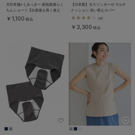
犬印本舗×くみっきー 産前産後らく
【日本製】モスリンガーゼ マルチ
ちんショーツ【出産後も長く使え
クッション 洗い替えカバー
る】
￥1,100
1件
税込
￥3,300
税込