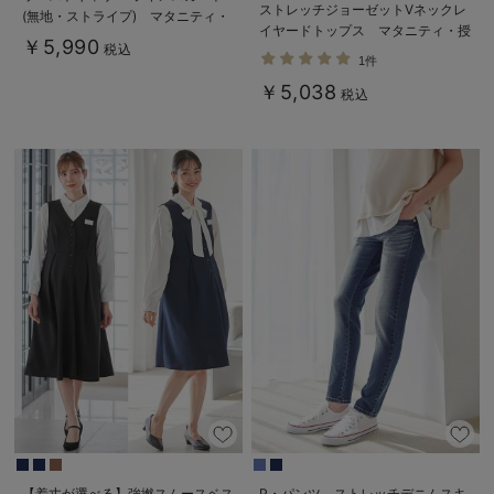
ストレッチジョーゼットVネックレ
(無地・ストライプ) マタニティ・
イヤードトップス マタニティ・授
産後【産後も長く着られる】
￥5,990
税込
乳服【出産後も長く使える】
1件
￥5,038
税込
【着丈が選べる】強撚スムースベス
P・パンツ ストレッチデニムスキ