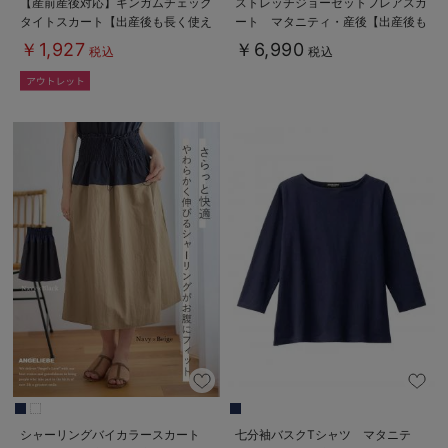
【産前産後対応】ギンガムチェック
ストレッチジョーゼットフレアスカ
タイトスカート【出産後も長く使え
ート マタニティ・産後【出産後も
る】
長く使える】
￥1,927
￥6,990
税込
税込
シャーリングバイカラースカート
七分袖バスクTシャツ マタニテ