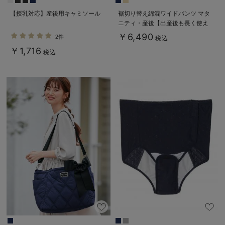
【授乳対応】産後用キャミソール
裾切り替え綿混ワイドパンツ マタ
ニティ・産後【出産後も長く使え
る】
￥6,490
2件
税込
￥1,716
税込