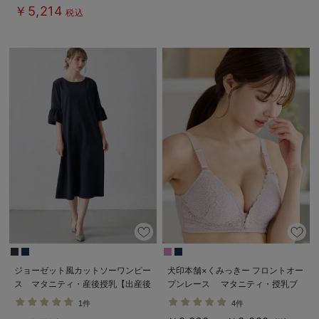
￥5,214
税込
ジョーゼット風カットソーワンピー
犬印本舗×くみっきー フロントオー
ス マタニティ・産後授乳【出産後
プンレース マタニティ・授乳ブ
も長く使える】Rosemadame（ロ
ラ
1件
4件
ーズマダム）