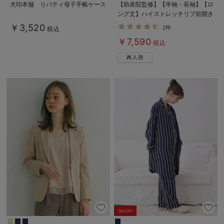
犬印本舗 リバティ母子手帳ケース
【助産院監修】【半袖・長袖】【ロ
ング丈】ハイストレッチリブ前開き
パジャマ マタニティ・授乳パジャ
￥3,520
2件
税込
マ【出産後も長く使える】
￥7,590
税込
5%OFF