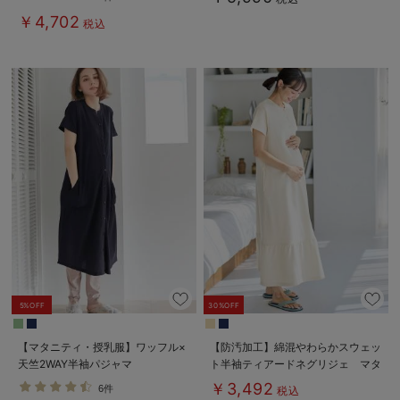
シ）
￥4,702
税込
5%OFF
30%OFF
【マタニティ・授乳服】ワッフル×
【防汚加工】綿混やわらかスウェッ
天竺2WAY半袖パジャマ
ト半袖ティアードネグリジェ マタ
ニティ・産後【出産後も長く使え
￥3,492
6件
税込
る】