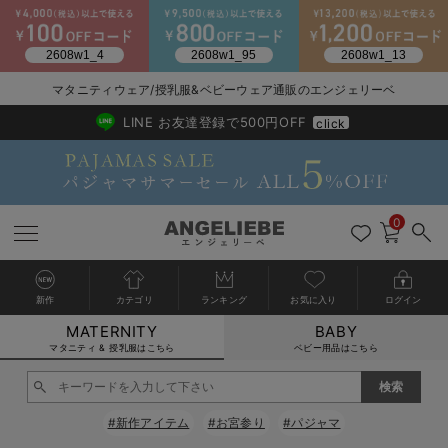
マタニティウェア/授乳服&ベビーウェア通販のエンジェリーベ
2026/NewArrival
送料495円(一部地域を除く) 7,700円以上で送料無料
LINE お友達登録で500円OFF
click
0
新作
カテゴリ
ランキング
お気に入り
ログイン
MATERNITY
BABY
戻る
戻る
戻る
戻る
戻る
戻る
戻る
戻る
戻る
戻る
戻る
戻る
戻る
戻る
戻る
戻る
戻る
戻る
戻る
戻る
戻る
戻る
戻る
戻る
戻る
戻る
戻る
戻る
戻る
戻る
戻る
カートに入れる
マタニティ & 授乳服はこちら
ベビー用品はこちら
マタニティウェア全て
マタニティ 下着・インナー全て
授乳服全て
マタニティ フォーマル全て
授乳用品全て
マタニティレッグウェア全て
マタニティ ボディケア全て
アウトレット全て
特集全て
再入荷全て
送料無料アイテム全て
ブラキャミ おまとめ
【37周年祭セール】
気温差別オススメアイ
マタニティウェア お
こだわりの履き心地！
出産準備応援割全て
春のマタニティワンピ
Gift Selection 
冬の冷え対策インナー
入院準備の持ち物チェ
冬のあったか特集全て
閉じる
マタニティ ワンピース
授乳ワンピース
マタニティ スーツ
妊婦用 抱き枕・授乳クッション
マタニティストッキング・タイツ
妊娠線クリーム
【アウトレット】ワンピース
抗菌防臭加工
再入荷｜インナー
授乳ブラ・マタニティブラ（マタニティインナー・産後用品）
ワンピース
【37周年祭セール】2
【15℃】3月下旬～
動きやすく着回しでき
強撚スムース(コスパ
【おまとめ割】パジャ
カジュアル
ジャケット派
マタニティパジャマ
【オフィスカジュアル
レギンスタイプ
【フォーマル】ワンピ
【ベビー】長袖
ハンカチ
快適ウェア10%OFF
セットアップ・ レイ
〜3,000円（税込）
薄くてあったか
入院してすぐ使うグッ
【冬のあったか特集】
#新作アイテム
#お宮参り
#パジャマ