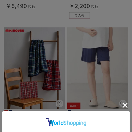
￥5,490
￥2,200
税込
税込
5%OFF
【ミキハウス】マルチケット
fairy（フェアリー）涼感らくちんハ
ーフパンツ マタニティ・産後【出
産後も長く使える】