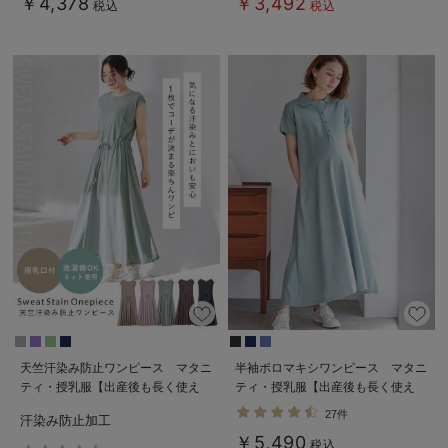
￥4,378
￥3,492
税込
税込
デロンギ
入院準備の持ち物チェック
天竺汗染み防止ワンピース マタニ
半袖ポロマキシワンピース マタニ
ティ・授乳服【出産後も長く使え
ティ・授乳服【出産後も長く使え
る】
る】
27件
汗染み防止加工
￥5,490
税込