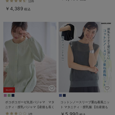
12件
￥4,389
税込
5%OFF
ポコポコガーゼ丸首パジャマ マタ
コットンノースリーブ重ね着風ニッ
ニティ・授乳パジャマ【産後も長く
ト マタニティ・授乳服 【出産後も
着れる】INUJIRUSHI（イヌジル
長く使える】
￥5,990
1件
税込