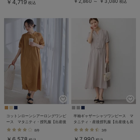
￥2,860 ～ ￥3,080
￥4,719
税込
税込
コットンローンシアーロングワンピ
半袖ギャザーシャツワンピース マ
ース マタニティ・授乳服【出産後
タニティ・産後授乳服【出産後も長
も長く使える】
く使える】
8件
3件
￥6,578
￥7,990
税込
税込