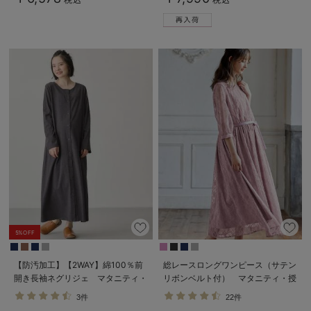
5%OFF
【防汚加工】【2WAY】綿100％前
総レースロングワンピース（サテン
開き長袖ネグリジェ マタニティ・
リボンベルト付） マタニティ・授
授乳パジャマ【産後も長く着れる】
乳服【出産後も長く使える】
3件
22件