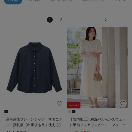
erbaviva（エルバビーバ）
安心の日本製。先輩ママが買ってよかった！本当に必要な出産準備品
1
2
ハレの日に着るANGELIEBEのセレモニー
買って正解！高評価レビューアイテム
冬に可愛いニットがお得！
親子コーデ｜ママとベビーにおすすめ！
便利な育児家電
Gift Selection 出産祝い
ロンパースはいつからいつまで使う？選ぶポイントも解説！
30%OFF
保育園・入園準備特集
産前産後プレーンシャツ マタニテ
【防汚加工】綿混やわらかスウェッ
ィ・授乳服【出産後も長く使える】
ト半袖フレアワンピース マタニテ
ファルスカ
ィ・産後【出産後も長く使える】