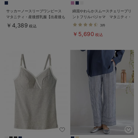
サッカーノースリーブワンピース
綿混やわらかスムースチェリープリ
マタニティ・産後授乳服【出産後も
ントフリルパジャマ マタニティ・
長く使える】
授乳パジャマ【出産後も長く使え
￥4,389
3件
税込
る】
￥5,690
税込