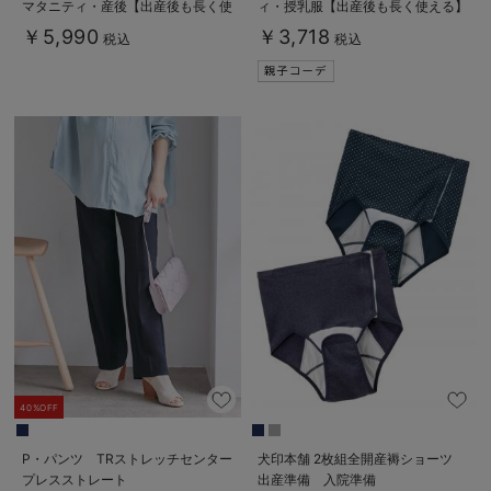
マタニティ・産後【出産後も長く使
ィ・授乳服【出産後も長く使える】
える】
￥5,990
￥3,718
税込
税込
40%OFF
P・パンツ TRストレッチセンター
犬印本舗 2枚組全開産褥ショーツ
プレスストレート
出産準備 入院準備