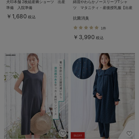
犬印本舗 2枚組産褥ショーツ 出産
綿混やわらかノースリーブTシャ
準備 入院準備
ツ マタニティ・産後授乳服【出産
後も長く使える】
￥1,680
税込
抗菌消臭
1件
￥3,990
税込
5%OFF