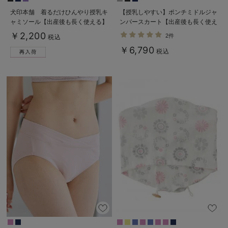
犬印本舗 着るだけひんやり授乳キ
【授乳しやすい】ポンチミドルジャ
ャミソール【出産後も長く使える】
ンパースカート【出産後も長く使え
接触冷感
る】
￥2,200
2件
税込
￥6,790
税込