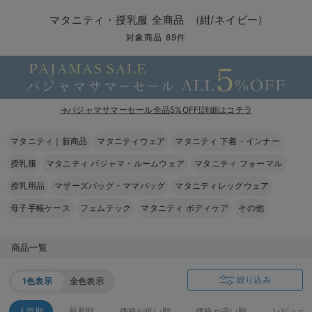
マタニティ パンツ
マタニティ ショーツ
授乳トップス
マタニティ オフィス 通勤服
授乳 ケープ
マタニティレギンス
【アウトレット】トップス・授乳トップス
透け防止
再入荷｜アウター
トップス
【37周年祭セール】4
【〜10℃】3月中旬
涼しくて可愛い「ワン
デニム
きれいめトップス派
マタニティインナー
【オフィスカジュアル
パンツタイプ
【フォーマル】ボトム
【ベビー】半袖
2WAYオール
Aライン ・フレアワ
〜5,000円（税込）
綿混素材
赤ちゃんへ使うもの
【冬のあったか特集】
マタニティ・授乳服 全商品 (紺/ネイビー)
マタニティ スカート
妊婦帯・腹帯・産前ガードル
マタニティ ドレス（結婚式・お呼ばれ）
【アウトレット】ボトムス
見えてもカワイイ
パンツ
レギンス
きれいめスカート派
ベビー
【フォーマル】トップ
【ベビー】グッズ
コンビ肌着
Iライン ・タイトシ
〜10,000円（税込）
腹巻・ひざ上パンツ
産後に使うグッズ
【冬のあったか特集】
対象商品 89件
マタニティ トップス
マタニティ 授乳 キャミソール
マタニティ フォーマル パンツ・ボトムス
【アウトレット】パジャマ
コットン素材
スカート
オフィス
きれいめ美脚パンツ派
短肌着
快適ウェア10%OFF
ジャンパースカート/
10,001円（税込）〜
保温&リカバリー
【冬のあったか特集】
マタニティ アウター（コート）・ママコート
産褥ショーツ
【アウトレット】インナー
冷房対策
パジャマ
ツィード派
セット
ワーク・オフィス
女の子におススメのギ
レギンス・タイツ
→パジャマサマーセール全品5%OFF!詳細はコチラ
骨盤・マタニティベルト （妊娠中・産後）
【アウトレット】ベビー
接触冷感素材
インナー
MAX55%OFF ブラッ
王道シンプル派
カジュアル
男の子におススメのギ
カップ付きインナー
マタニティ｜新商品
マタニティウェア
マタニティ 下着・インナー
産後 ガードル インナー
Tシャツブラ
雑貨
セットアップ派
フォーマル / オケー
定番ギフト
あったか度◎
授乳服
マタニティ パジャマ・ルームウェア
マタニティ フォーマル
マタニティ 腹巻き
ブラトップ
ベビー
あったかアイテム｜ベ
もらって嬉しいギフト
裏起毛素材
授乳用品
マザーズバッグ・ママバッグ
マタニティレッグウェア
母子手帳ケース
フェムテック
マタニティ ボディケア
その他
親子セット
かわいくておもしろい
快適機能ウェア特集 トップス
何枚あっても嬉しいア
商品一覧
快適機能ウェア特集 ボトムス
長く使えるアイテム
絞り込み
1色表示
全色表示
快適機能ウェア特集 パジャマ
お部屋映えアイテム
人気順
新着順
価格が低い順
価格が高い順
レビュー