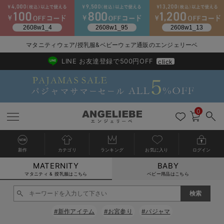
2026/NewArrival
送料495円(一部地域を除く) 7,700円以上で送料無料
マタニティウェア/授乳服&ベビーウェア通販のエンジェリーベ
LINE お友達登録で500円OFF
click
0
新作
カテゴリ
ランキング
お気に入り
ログイン
MATERNITY
BABY
戻る
戻る
戻る
戻る
戻る
戻る
戻る
戻る
戻る
戻る
戻る
戻る
戻る
戻る
戻る
戻る
戻る
戻る
戻る
戻る
戻る
戻る
戻る
戻る
戻る
戻る
戻る
戻る
戻る
戻る
戻る
カートに入れる
マタニティ & 授乳服はこちら
ベビー用品はこちら
マタニティウェア全て
マタニティ 下着・インナー全て
授乳服全て
マタニティ フォーマル全て
授乳用品全て
マタニティレッグウェア全て
マタニティ ボディケア全て
アウトレット全て
特集全て
再入荷全て
送料無料アイテム全て
ブラキャミ おまとめ
【37周年祭セール】
気温差別オススメアイ
マタニティウェア お
こだわりの履き心地！
出産準備応援割全て
春のマタニティワンピ
Gift Selection 
冬の冷え対策インナー
入院準備の持ち物チェ
冬のあったか特集全て
閉じる
マタニティ ワンピース
授乳ワンピース
マタニティ スーツ
妊婦用 抱き枕・授乳クッション
マタニティストッキング・タイツ
妊娠線クリーム
【アウトレット】ワンピース
抗菌防臭加工
再入荷｜インナー
授乳ブラ・マタニティブラ（マタニティインナー・産後用品）
ワンピース
【37周年祭セール】2
【15℃】3月下旬～
動きやすく着回しでき
強撚スムース(コスパ
【おまとめ割】パジャ
カジュアル
ジャケット派
マタニティパジャマ
【オフィスカジュアル
レギンスタイプ
【フォーマル】ワンピ
【ベビー】長袖
ハンカチ
快適ウェア10%OFF
セットアップ・ レイ
〜3,000円（税込）
薄くてあったか
入院してすぐ使うグッ
【冬のあったか特集】
#新作アイテム
#お宮参り
#パジャマ