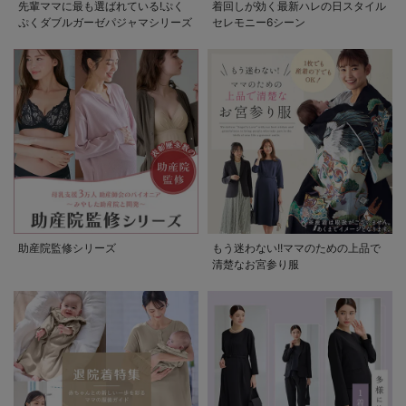
先輩ママに最も選ばれている!ぷく
着回しが効く最新ハレの日スタイル
ぷくダブルガーゼパジャマシリーズ
セレモニー6シーン
助産院監修シリーズ
もう迷わない!!ママのための上品で
清楚なお宮参り服