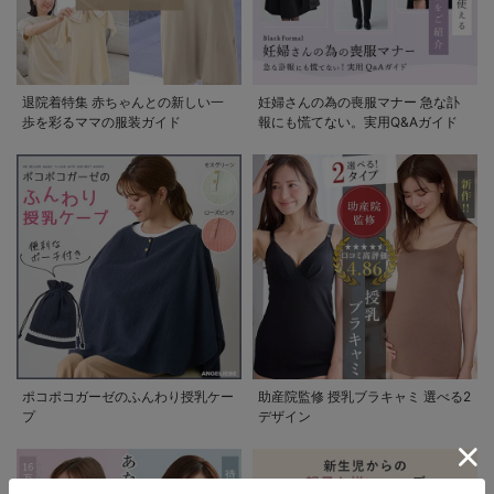
退院着特集 赤ちゃんとの新しい一
妊婦さんの為の喪服マナー 急な訃
歩を彩るママの服装ガイド
報にも慌てない。実用Q&Aガイド
ポコポコガーゼのふんわり授乳ケー
助産院監修 授乳ブラキャミ 選べる2
プ
デザイン