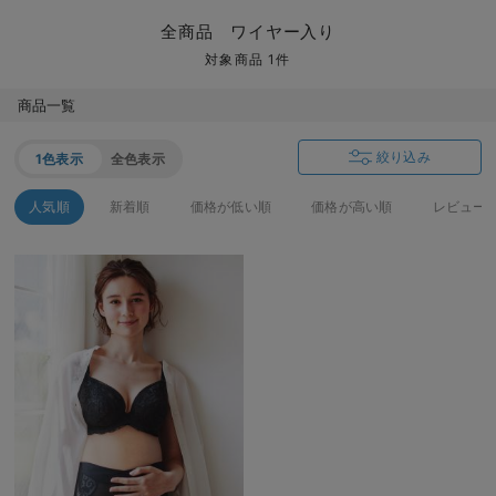
マタニティ パンツ
マタニティ ショーツ
授乳トップス
マタニティ オフィス 通勤服
授乳 ケープ
マタニティレギンス
【アウトレット】トップス・授乳トップス
透け防止
再入荷｜アウター
トップス
【37周年祭セール】4
【〜10℃】3月中旬
涼しくて可愛い「ワン
デニム
きれいめトップス派
マタニティインナー
【オフィスカジュアル
パンツタイプ
【フォーマル】ボトム
【ベビー】半袖
2WAYオール
Aライン ・フレアワ
〜5,000円（税込）
綿混素材
赤ちゃんへ使うもの
【冬のあったか特集】
全商品 ワイヤー入り
マタニティ スカート
妊婦帯・腹帯・産前ガードル
マタニティ ドレス（結婚式・お呼ばれ）
【アウトレット】ボトムス
見えてもカワイイ
パンツ
レギンス
きれいめスカート派
ベビー
【フォーマル】トップ
【ベビー】グッズ
コンビ肌着
Iライン ・タイトシ
〜10,000円（税込）
腹巻・ひざ上パンツ
産後に使うグッズ
【冬のあったか特集】
対象商品 1件
マタニティ トップス
マタニティ 授乳 キャミソール
マタニティ フォーマル パンツ・ボトムス
【アウトレット】パジャマ
コットン素材
スカート
オフィス
きれいめ美脚パンツ派
短肌着
快適ウェア10%OFF
ジャンパースカート/
10,001円（税込）〜
保温&リカバリー
【冬のあったか特集】
商品一覧
マタニティ アウター（コート）・ママコート
産褥ショーツ
【アウトレット】インナー
冷房対策
パジャマ
ツィード派
セット
ワーク・オフィス
女の子におススメのギ
レギンス・タイツ
絞り込み
1色表示
全色表示
骨盤・マタニティベルト （妊娠中・産後）
【アウトレット】ベビー
接触冷感素材
インナー
MAX55%OFF ブラッ
王道シンプル派
カジュアル
男の子におススメのギ
カップ付きインナー
人気順
新着順
価格が低い順
価格が高い順
レビュー
産後 ガードル インナー
Tシャツブラ
雑貨
セットアップ派
フォーマル / オケー
定番ギフト
あったか度◎
マタニティ 腹巻き
ブラトップ
ベビー
あったかアイテム｜ベ
もらって嬉しいギフト
裏起毛素材
親子セット
かわいくておもしろい
快適機能ウェア特集 トップス
何枚あっても嬉しいア
快適機能ウェア特集 ボトムス
長く使えるアイテム
快適機能ウェア特集 パジャマ
お部屋映えアイテム