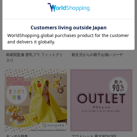
お気に入り商品を確認する
助産院監修 授乳ブラ フィットグミ
新生児からの親子お揃いコーデ
入り
モンポケ特集
アウトレット 最大90%OFF