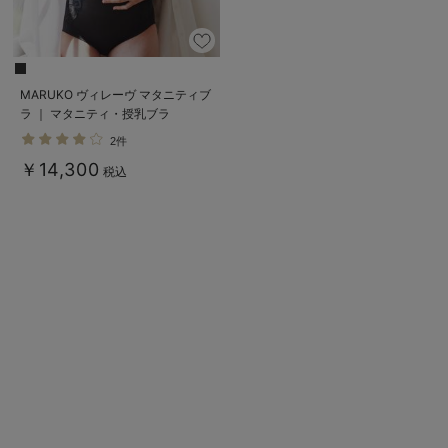
erbaviva（エルバビーバ）
安心の日本製。先輩ママが買ってよかった！本当に必要な出産準備品
MARUKO ヴィレーヴ マタニティブ
ハレの日に着るANGELIEBEのセレモニー
ラ ｜ マタニティ・授乳ブラ
買って正解！高評価レビューアイテム
2件
￥14,300
税込
冬に可愛いニットがお得！
親子コーデ｜ママとベビーにおすすめ！
便利な育児家電
Gift Selection 出産祝い
ロンパースはいつからいつまで使う？選ぶポイントも解説！
保育園・入園準備特集
ファルスカ