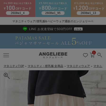
2026/NewArrival
送料495円(一部地域を除く) 7,700円以上で送料無料
マタニティウェア/授乳服&ベビーウェア通販のエンジェリーベ
LINE お友達登録で500円OFF
click
0
マタニティTOP
マタニティ・授乳服 全商品
マタニティウェア
マタニテ
＞
＞
＞
戻る
戻る
戻る
戻る
戻る
戻る
戻る
戻る
戻る
戻る
戻る
戻る
戻る
戻る
戻る
戻る
戻る
戻る
戻る
戻る
戻る
戻る
戻る
戻る
戻る
戻る
戻る
戻る
戻る
戻る
戻る
カートに入れる
マタニティウェア全て
マタニティ 下着・インナー全て
授乳服全て
マタニティ フォーマル全て
授乳用品全て
マタニティレッグウェア全て
マタニティ ボディケア全て
アウトレット全て
特集全て
再入荷全て
送料無料アイテム全て
ブラキャミ おまとめ
【37周年祭セール】
気温差別オススメアイ
マタニティウェア お
こだわりの履き心地！
出産準備応援割全て
春のマタニティワンピ
Gift Selection 
冬の冷え対策インナー
入院準備の持ち物チェ
冬のあったか特集全て
【産後用】ママと開発した骨盤サポートツィルストレッチスカート
マタニティ ワンピース
授乳ワンピース
マタニティ スーツ
妊婦用 抱き枕・授乳クッション
マタニティストッキング・タイツ
妊娠線クリーム
【アウトレット】ワンピース
抗菌防臭加工
再入荷｜インナー
授乳ブラ・マタニティブラ（マタニティインナー・産後用品）
ワンピース
【37周年祭セール】2
【15℃】3月下旬～
動きやすく着回しでき
強撚スムース(コスパ
【おまとめ割】パジャ
カジュアル
ジャケット派
マタニティパジャマ
【オフィスカジュアル
レギンスタイプ
【フォーマル】ワンピ
【ベビー】長袖
ハンカチ
快適ウェア10%OFF
セットアップ・ レイ
〜3,000円（税込）
薄くてあったか
入院してすぐ使うグッ
【冬のあったか特集】