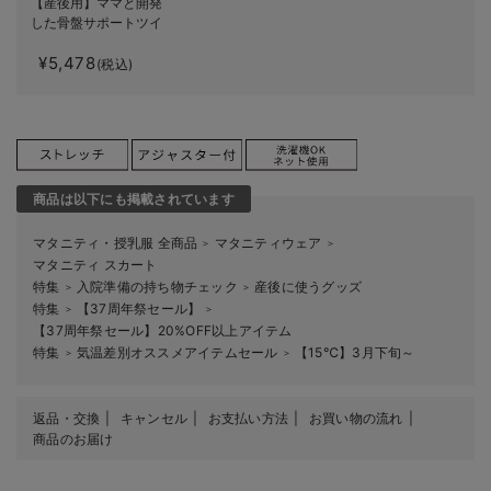
【産後用】ママと開発
した骨盤サポートツイ
ルストレッチスカート
¥5,478
(税込)
商品は以下にも掲載されています
マタニティ・授乳服 全商品
マタニティウェア
＞
＞
マタニティ スカート
特集
入院準備の持ち物チェック
産後に使うグッズ
＞
＞
特集
【37周年祭セール】
＞
＞
【37周年祭セール】20%OFF以上アイテム
特集
気温差別オススメアイテムセール
【15℃】3月下旬～
＞
＞
返品・交換
キャンセル
お支払い方法
お買い物の流れ
商品のお届け