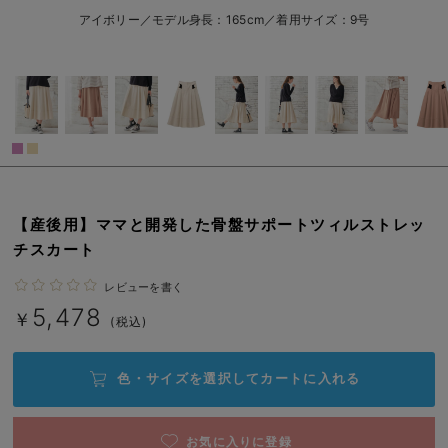
erbaviva（エルバビーバ）
アイボリー／モデル身長：165cm／着用サイズ：9号
売り切れ
安心の日本製。先輩ママが買ってよかった！本当に必要な出産準備品
ハレの日に着るANGELIEBEのセレモニー
7号/在庫あり
買って正解！高評価レビューアイテム
7号/在庫あり
￥5,478
冬に可愛いニットがお得！
カートに入れる
親子コーデ｜ママとベビーにおすすめ！
【産後用】ママと開発した骨盤サポートツィルストレッ
9号/在庫なし
チスカート
アイボリー
便利な育児家電
9号/在庫なし
レビューを書く
￥5,478
Gift Selection 出産祝い
5,478
￥
(税込)
売り切れ
ロンパースはいつからいつまで使う？選ぶポイントも解説！
11号/在庫なし
色・サイズを選択して
カートに入れる
保育園・入園準備特集
11号/在庫なし
￥5,478
ファルスカ
お気に入りに登録