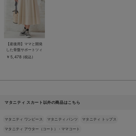
を
見
る
商
【産後用】ママと開発
品
した骨盤サポートツィ
詳
細
ルストレッチスカート
￥5,478
(税込)
を
見
る
マタニティ スカート以外の商品はこちら
マタニティ ワンピース
マタニティ パンツ
マタニティ トップス
マタニティ アウター（コート）・ママコート