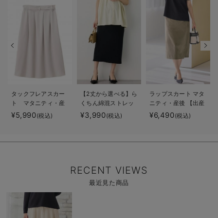
タックフレアスカー
【2丈から選べる】ら
ラップスカート マタ
ト マタニティ・産
くちん綿混ストレッ
ニティ・産後 【出産
後【出産後も長く着
チリブナロースカー
後も長く使える】
¥5,990
¥3,990
¥6,490
(税込)
(税込)
(税込)
られる】
ト マタニティ・産
後【出産後も長く使
える】
RECENT VIEWS
最近見た商品
商
品
詳
細