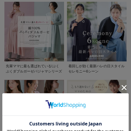
お買い物を続ける
カートへ進む
先輩ママに最も選ばれている!ぷく
着回しが効く最新ハレの日スタイル
ぷくダブルガーゼパジャマシリーズ
セレモニー6シーン
RELATED ITEMS
関連商品
1
お気に入り商品を確認する