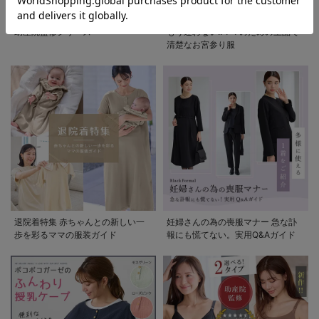
【産後用】ママと
助産院監修シリーズ
もう迷わない!!ママのための上品で
開発した骨盤サポ
清楚なお宮参り服
ートツイルストレ
¥5,478
(税込)
ッチスカート
退院着特集 赤ちゃんとの新しい一
妊婦さんの為の喪服マナー 急な訃
歩を彩るママの服装ガイド
報にも慌てない。実用Q&Aガイド