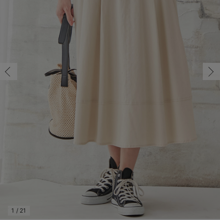
7号/在庫あり
マタニティ パンツ
マタニティ ショーツ
授乳トップス
マタニティ オフィス 通勤服
授乳 ケープ
マタニティレギンス
【アウトレット】トップス・授乳トップス
透け防止
再入荷｜アウター
トップス
【37周年祭セール】4
【〜10℃】3月中旬
涼しくて可愛い「ワン
デニム
きれいめトップス派
マタニティインナー
【オフィスカジュアル
パンツタイプ
【フォーマル】ボトム
【ベビー】半袖
2WAYオール
Aライン ・フレアワ
〜5,000円（税込）
綿混素材
赤ちゃんへ使うもの
【冬のあったか特集】
7号/在庫あり
マタニティ スカート
妊婦帯・腹帯・産前ガードル
マタニティ ドレス（結婚式・お呼ばれ）
【アウトレット】ボトムス
見えてもカワイイ
パンツ
レギンス
きれいめスカート派
ベビー
【フォーマル】トップ
【ベビー】グッズ
コンビ肌着
Iライン ・タイトシ
〜10,000円（税込）
腹巻・ひざ上パンツ
産後に使うグッズ
【冬のあったか特集】
￥5,478
マタニティ トップス
マタニティ 授乳 キャミソール
マタニティ フォーマル パンツ・ボトムス
【アウトレット】パジャマ
コットン素材
スカート
オフィス
きれいめ美脚パンツ派
短肌着
快適ウェア10%OFF
ジャンパースカート/
10,001円（税込）〜
保温&リカバリー
【冬のあったか特集】
カートに入れる
マタニティ アウター（コート）・ママコート
産褥ショーツ
【アウトレット】インナー
冷房対策
パジャマ
ツィード派
セット
ワーク・オフィス
女の子におススメのギ
レギンス・タイツ
9号/在庫あり
ピンク
9号/在庫あり
骨盤・マタニティベルト （妊娠中・産後）
【アウトレット】ベビー
接触冷感素材
インナー
MAX55%OFF ブラッ
王道シンプル派
カジュアル
男の子におススメのギ
カップ付きインナー
￥5,478
産後 ガードル インナー
Tシャツブラ
雑貨
セットアップ派
フォーマル / オケー
定番ギフト
あったか度◎
カートに入れる
マタニティ 腹巻き
ブラトップ
ベビー
あったかアイテム｜ベ
もらって嬉しいギフト
裏起毛素材
11号/在庫なし
11号/在庫なし
親子セット
かわいくておもしろい
￥5,478
快適機能ウェア特集 トップス
何枚あっても嬉しいア
売り切れ
快適機能ウェア特集 ボトムス
長く使えるアイテム
13号R(レギュラー)/在庫なし
快適機能ウェア特集 パジャマ
お部屋映えアイテム
13号R(レギュラー)/在庫なし
1
/
21
￥5,478