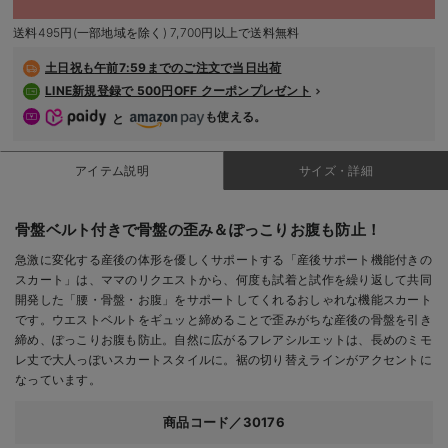
売り切れ
デロンギ
送料495円(一部地域を除く) 7,700円以上で送料無料
13号R(レギュラー)/在庫なし
入院準備の持ち物チェック
土日祝も
午前7:59までのご注文で当日出荷
13号R(レギュラー)/在庫なし
LINE新規登録で 500円OFF クーポンプレゼント
￥5,478
も使える。
と
売り切れ
アイテム説明
サイズ・詳細
骨盤ベルト付きで骨盤の歪み＆ぽっこりお腹も防止！
閉じる
急激に変化する産後の体形を優しくサポートする「産後サポート機能付きの
スカート」は、ママのリクエストから、何度も試着と試作を繰り返して共同
開発した「腰・骨盤・お腹」をサポートしてくれるおしゃれな機能スカート
です。ウエストベルトをギュッと締めることで歪みがちな産後の骨盤を引き
締め、ぽっこりお腹も防止。自然に広がるフレアシルエットは、長めのミモ
レ丈で大人っぽいスカートスタイルに。裾の切り替えラインがアクセントに
なっています。
商品コード／30176