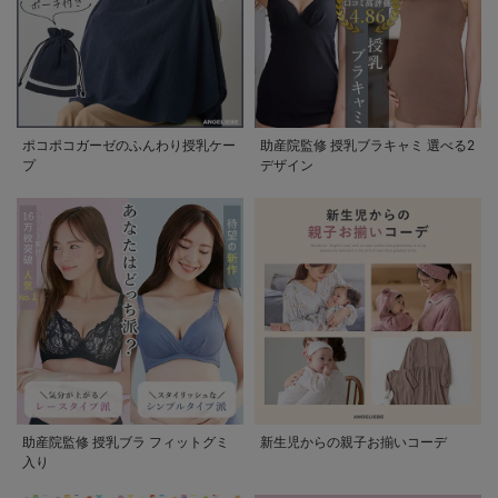
ポコポコガーゼのふんわり授乳ケー
助産院監修 授乳ブラキャミ 選べる2
プ
デザイン
助産院監修 授乳ブラ フィットグミ
新生児からの親子お揃いコーデ
入り