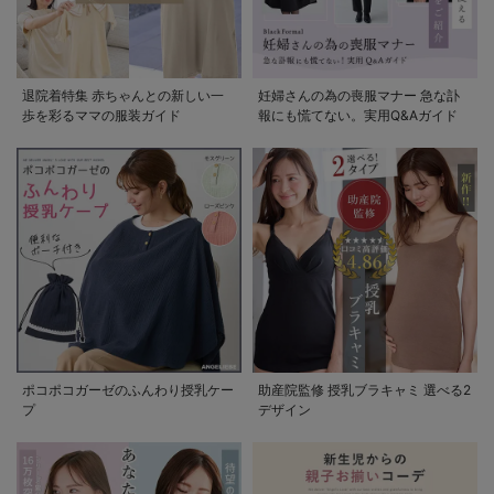
退院着特集 赤ちゃんとの新しい一
妊婦さんの為の喪服マナー 急な訃
歩を彩るママの服装ガイド
報にも慌てない。実用Q&Aガイド
ポコポコガーゼのふんわり授乳ケー
助産院監修 授乳ブラキャミ 選べる2
プ
デザイン