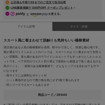
土日祝も
午前7:59までのご注文で当日出荷
LINE新規登録で 500円OFF クーポンプレゼント
も使える。
と
アイテム説明
サイズ・詳細
スカート風に着まわせて肌触りも気持ちいい楊柳素材
清涼感のある人気の楊柳素材を使用。軽やかで涼しく、快適な着心地です。
風が通るワイドシルエットのパンツは、スカートのように着まわせて女性ら
しい雰囲気。落ち感があるのでワイドシルエットでもすっきりとしたシルエ
ットです。ベア天竺のウエスト切り替えで産前から産後まで長く使えるのも
高ポイント。 ・表情のある楊柳素材で、どんなトップスを合わせてもサマ
になります
・両サイドには便利なポケット付
・ニット裏地付きなので透け感を気にせず1枚で着られます
・同シリーズでスカートもあります
商品コード／29940
※ご覧頂いている商品画像につきましては、できるだけ実物の色に近くなる