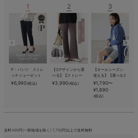
1
2
3
デロンギ
入院準備の持ち物チェック
P・パンツ ストレ
【2デザインから選
【オールシーズン
f
ッチジョーゼット
べる】【ストレー
使える】【選べる2
テーパード
ト・ワイド】らく
丈】締め付けない
¥6,990
¥3,990
¥1,790〜
¥
(税込)
(税込)
ちん綿混ストレッ
綿混リブストレー
¥1,890
チリブパンツ マ
トレギンス【産後
(税込)
タニティ・産後
まで長く使える】
【出産後も長く使
える】
送料495円(一部地域を除く) 7,700円以上で送料無料