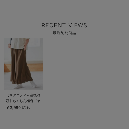
RECENT VIEWS
最近見た商品
商
品
詳
細
を
見
る
商
【マタニティ～産後対
品
応】らくちん楊柳ギャ
詳
細
ザーワイドパンツ【出
￥3,990
(税込)
を
産後も長く使える】
見
る