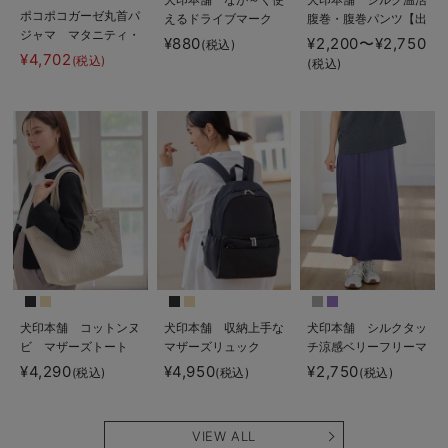
ポコポコガーゼ丸首パ
えるドライブマーク
腹巻・腹巻パンツ【出
ジャマ マタニティ・
産後も長く使える】
¥880
¥2,200〜¥2,750
(税込)
授乳パジャマ【産後も
¥4,702
(税込)
(税込)
長く着れる】
INUJIRUSHI（イヌジ
ルシ）
犬印本舗 コットンヌ
犬印本舗 収納上手な
犬印本舗 シルクタッ
ビ マザーズトート
マザーズリュック
チ涼感ベリーフリーマ
ポーチ付
キシスカート マタニ
¥4,290
¥4,950
¥2,750
(税込)
(税込)
(税込)
ティ・産後【出産後も
長く使える】
VIEW ALL