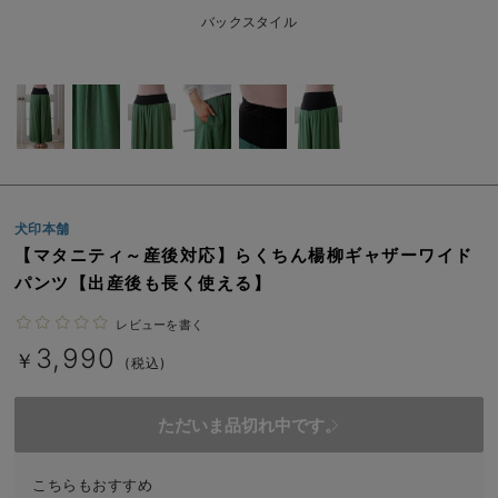
erbaviva（エルバビーバ）
バックスタイル
安心の日本製。先輩ママが買ってよかった！本当に必要な出産準備品
ハレの日に着るANGELIEBEのセレモニー
買って正解！高評価レビューアイテム
冬に可愛いニットがお得！
犬印本舗
親子コーデ｜ママとベビーにおすすめ！
【マタニティ～産後対応】らくちん楊柳ギャザーワイド
パンツ【出産後も長く使える】
便利な育児家電
レビューを書く
Gift Selection 出産祝い
3,990
￥
(税込)
ロンパースはいつからいつまで使う？選ぶポイントも解説！
ただいま品切れ中です。
保育園・入園準備特集
ファルスカ
こちらもおすすめ