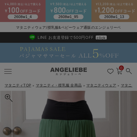
2026/NewArrival
送料495円(一部地域を除く) 7,700円以上で送料無料
マタニティウェア/授乳服&ベビーウェア通販のエンジェリーベ
LINE お友達登録で500円OFF
click
0
マタニティTOP
マタニティ・授乳服 全商品
マタニティウェア
マタニテ
＞
＞
＞
戻る
戻る
戻る
戻る
戻る
戻る
戻る
戻る
戻る
戻る
戻る
戻る
戻る
戻る
戻る
戻る
戻る
戻る
戻る
戻る
戻る
戻る
戻る
戻る
戻る
戻る
戻る
戻る
戻る
戻る
戻る
マタニティウェア全て
マタニティ 下着・インナー全て
授乳服全て
マタニティ フォーマル全て
授乳用品全て
マタニティレッグウェア全て
マタニティ ボディケア全て
アウトレット全て
特集全て
再入荷全て
送料無料アイテム全て
ブラキャミ おまとめ
【37周年祭セール】
気温差別オススメアイ
マタニティウェア お
こだわりの履き心地！
出産準備応援割全て
春のマタニティワンピ
Gift Selection 
冬の冷え対策インナー
入院準備の持ち物チェ
冬のあったか特集全て
マタニティ ワンピース
授乳ワンピース
マタニティ スーツ
妊婦用 抱き枕・授乳クッション
マタニティストッキング・タイツ
妊娠線クリーム
【アウトレット】ワンピース
抗菌防臭加工
再入荷｜インナー
授乳ブラ・マタニティブラ（マタニティインナー・産後用品）
ワンピース
【37周年祭セール】2
【15℃】3月下旬～
動きやすく着回しでき
強撚スムース(コスパ
【おまとめ割】パジャ
カジュアル
ジャケット派
マタニティパジャマ
【オフィスカジュアル
レギンスタイプ
【フォーマル】ワンピ
【ベビー】長袖
ハンカチ
快適ウェア10%OFF
セットアップ・ レイ
〜3,000円（税込）
薄くてあったか
入院してすぐ使うグッ
【冬のあったか特集】