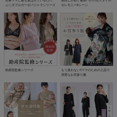
先輩ママに最も選ばれている!ぷく
着回しが効く最新ハレの日スタイル
ぷくダブルガーゼパジャマシリーズ
セレモニー6シーン
助産院監修シリーズ
もう迷わない!!ママのための上品で
清楚なお宮参り服