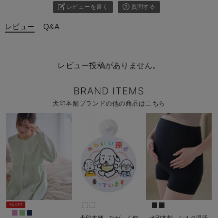
レビューを書く
質問する
レビュー
Q&A
レビュー投稿がありません。
BRAND ITEMS
犬印本舗ブランドの他の商品はこちら
5%OFF
犬印本舗 なが～く使
犬印本舗 シルク温活