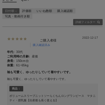
日付順 ↓
評価順
いいね数順
購入確認順
写真・動画付き順
詳細フィルター
2022-12-17
ご購入者様
購入確認済み
年代:
30代
ご利用時の月齢:
産後
身長:
150cm台
体重:
61~65kg
袖も可愛く、ゆったりしていて着やすいです。
袖も可愛く、ゆったりしていて着やすいです。
商品：
ボリュームスリーブニットソーらくちんロングワンピース マタニ
ティ・授乳服【出産後も長く使える】