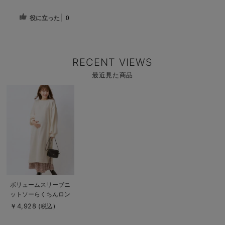
役に立った
0
RECENT VIEWS
最近見た商品
商
品
詳
細
を
見
る
商
ボリュームスリーブニ
品
ットソーらくちんロン
詳
細
グワンピース マタニ
￥4,928
(税込)
を
ティ・授乳服【出産後
見
る
も長く使える】