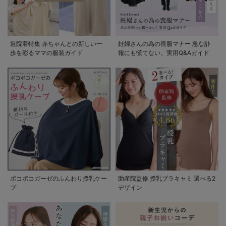
退院着特集 赤ちゃんとの新しい一
妊婦さんの為の喪服マナー 急な訃
歩を彩るママの服装ガイド
報にも慌てない。実用Q&Aガイド
ポコポコガーゼのふんわり授乳ケー
助産院監修 授乳ブラキャミ 選べる2
プ
デザイン