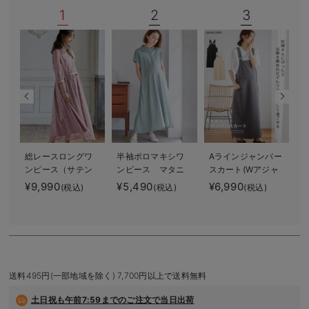
1
2
3
デロンギ
入院準備の持ち物チェック
総レースロングワ
半袖ポロマキシワ
Aラインジャンパー
ンピース（サテン
ンピース マタニ
スカート(Wアジャ
リボンベルト
ティ・授乳服【出
スター付) マタニ
¥9,990
¥5,490
¥6,990
(税込)
(税込)
(税込)
付） マタニテ
産後も長く使え
ティ・授乳服【出
¥
ィ・授乳服【出産
る】
産後も長く着られ
後も長く使える】
る】
送料495円(一部地域を除く) 7,700円以上で送料無料
土日祝も
午前7:59までのご注文で当日出荷