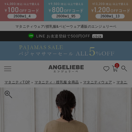
マタニティウェア/授乳服&ベビーウェア通販のエンジェリーベ
2026/NewArrival
送料495円(一部地域を除く) 7,700円以上で送料無料
LINE お友達登録で500円OFF
click
0
マタニティTOP
マタニティ・授乳服 全商品
マタニティウェア
マタニテ
＞
＞
＞
戻る
戻る
戻る
戻る
戻る
戻る
戻る
戻る
戻る
戻る
戻る
戻る
戻る
戻る
戻る
戻る
戻る
戻る
戻る
戻る
戻る
戻る
戻る
戻る
戻る
戻る
戻る
戻る
戻る
戻る
戻る
マタニティウェア全て
マタニティ 下着・インナー全て
授乳服全て
マタニティ フォーマル全て
授乳用品全て
マタニティレッグウェア全て
マタニティ ボディケア全て
アウトレット全て
特集全て
再入荷全て
送料無料アイテム全て
ブラキャミ おまとめ
【37周年祭セール】
気温差別オススメアイ
マタニティウェア お
こだわりの履き心地！
出産準備応援割全て
春のマタニティワンピ
Gift Selection 
冬の冷え対策インナー
入院準備の持ち物チェ
冬のあったか特集全て
マタニティ ワンピース
授乳ワンピース
マタニティ スーツ
妊婦用 抱き枕・授乳クッション
マタニティストッキング・タイツ
妊娠線クリーム
【アウトレット】ワンピース
抗菌防臭加工
再入荷｜インナー
授乳ブラ・マタニティブラ（マタニティインナー・産後用品）
ワンピース
【37周年祭セール】2
【15℃】3月下旬～
動きやすく着回しでき
強撚スムース(コスパ
【おまとめ割】パジャ
カジュアル
ジャケット派
マタニティパジャマ
【オフィスカジュアル
レギンスタイプ
【フォーマル】ワンピ
【ベビー】長袖
ハンカチ
快適ウェア10%OFF
セットアップ・ レイ
〜3,000円（税込）
薄くてあったか
入院してすぐ使うグッ
【冬のあったか特集】