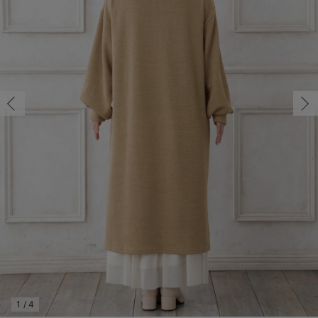
マタニティ パンツ
マタニティ ショーツ
授乳トップス
マタニティ オフィス 通勤服
授乳 ケープ
マタニティレギンス
【アウトレット】トップス・授乳トップス
透け防止
再入荷｜アウター
トップス
【37周年祭セール】4
【〜10℃】3月中旬
涼しくて可愛い「ワン
デニム
きれいめトップス派
マタニティインナー
【オフィスカジュアル
パンツタイプ
【フォーマル】ボトム
【ベビー】半袖
2WAYオール
Aライン ・フレアワ
〜5,000円（税込）
綿混素材
赤ちゃんへ使うもの
【冬のあったか特集】
マタニティ スカート
妊婦帯・腹帯・産前ガードル
マタニティ ドレス（結婚式・お呼ばれ）
【アウトレット】ボトムス
見えてもカワイイ
パンツ
レギンス
きれいめスカート派
ベビー
【フォーマル】トップ
【ベビー】グッズ
コンビ肌着
Iライン ・タイトシ
〜10,000円（税込）
腹巻・ひざ上パンツ
産後に使うグッズ
【冬のあったか特集】
マタニティ トップス
マタニティ 授乳 キャミソール
マタニティ フォーマル パンツ・ボトムス
【アウトレット】パジャマ
コットン素材
スカート
オフィス
きれいめ美脚パンツ派
短肌着
快適ウェア10%OFF
ジャンパースカート/
10,001円（税込）〜
保温&リカバリー
【冬のあったか特集】
マタニティ アウター（コート）・ママコート
産褥ショーツ
【アウトレット】インナー
冷房対策
パジャマ
ツィード派
セット
ワーク・オフィス
女の子におススメのギ
レギンス・タイツ
骨盤・マタニティベルト （妊娠中・産後）
【アウトレット】ベビー
接触冷感素材
インナー
MAX55%OFF ブラッ
王道シンプル派
カジュアル
男の子におススメのギ
カップ付きインナー
産後 ガードル インナー
Tシャツブラ
雑貨
セットアップ派
フォーマル / オケー
定番ギフト
あったか度◎
マタニティ 腹巻き
ブラトップ
ベビー
あったかアイテム｜ベ
もらって嬉しいギフト
裏起毛素材
親子セット
かわいくておもしろい
快適機能ウェア特集 トップス
何枚あっても嬉しいア
快適機能ウェア特集 ボトムス
長く使えるアイテム
快適機能ウェア特集 パジャマ
お部屋映えアイテム
1
/
4