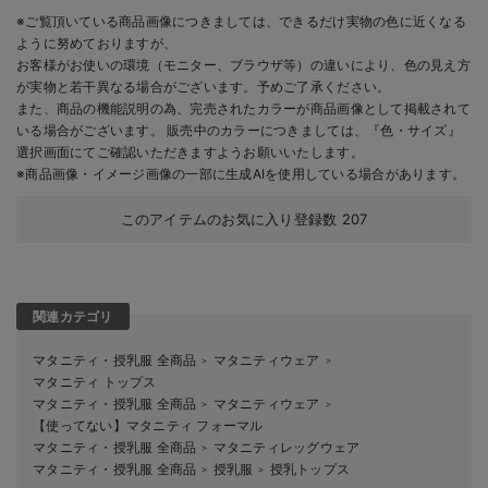
※ご覧頂いている商品画像につきましては、できるだけ実物の色に近くなる
ように努めておりますが、
お客様がお使いの環境（モニター、ブラウザ等）の違いにより、色の見え方
が実物と若干異なる場合がございます。予めご了承ください。
また、商品の機能説明の為、完売されたカラーが商品画像として掲載されて
いる場合がございます。 販売中のカラーにつきましては、『色・サイズ』
選択画面にてご確認いただきますようお願いいたします。
※商品画像・イメージ画像の一部に生成AIを使用している場合があります。
このアイテムのお気に入り登録数
207
関連カテゴリ
マタニティ・授乳服 全商品
マタニティウェア
＞
＞
マタニティ トップス
マタニティ・授乳服 全商品
マタニティウェア
＞
＞
【使ってない】マタニティ フォーマル
マタニティ・授乳服 全商品
マタニティレッグウェア
＞
マタニティ・授乳服 全商品
授乳服
授乳トップス
＞
＞