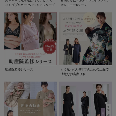
先輩ママに最も選ばれている!ぷく
着回しが効く最新ハレの日スタイル
ぷくダブルガーゼパジャマシリーズ
セレモニー6シーン
助産院監修シリーズ
もう迷わない!!ママのための上品で
清楚なお宮参り服