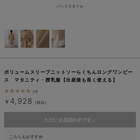
erbaviva（エルバビーバ）
バックスタイル
安心の日本製。先輩ママが買ってよかった！本当に必要な出産準備品
ハレの日に着るANGELIEBEのセレモニー
買って正解！高評価レビューアイテム
冬に可愛いニットがお得！
親子コーデ｜ママとベビーにおすすめ！
ボリュームスリーブニットソーらくちんロングワンピー
ス マタニティ・授乳服【出産後も長く使える】
便利な育児家電
1件
Gift Selection 出産祝い
4,928
￥
(税込)
ロンパースはいつからいつまで使う？選ぶポイントも解説！
ただいま品切れ中です。
保育園・入園準備特集
ファルスカ
こちらもおすすめ