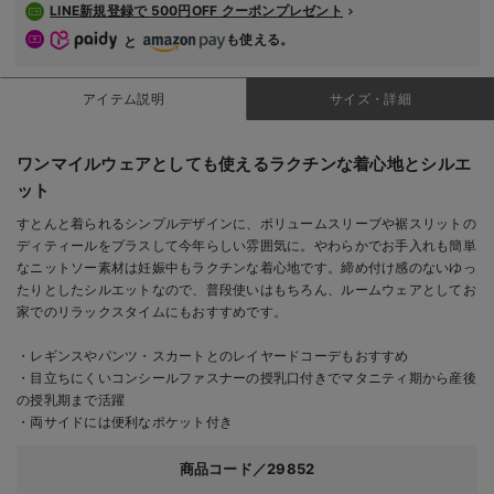
LINE新規登録で 500円OFF クーポンプレゼント
も使える。
と
アイテム説明
サイズ・詳細
ワンマイルウェアとしても使えるラクチンな着心地とシルエ
ット
すとんと着られるシンプルデザインに、ボリュームスリーブや裾スリットの
ディティールをプラスして今年らしい雰囲気に。やわらかでお手入れも簡単
なニットソー素材は妊娠中もラクチンな着心地です。締め付け感のないゆっ
たりとしたシルエットなので、普段使いはもちろん、ルームウェアとしてお
家でのリラックスタイムにもおすすめです。
・レギンスやパンツ・スカートとのレイヤードコーデもおすすめ
・目立ちにくいコンシールファスナーの授乳口付きでマタニティ期から産後
の授乳期まで活躍
・両サイドには便利なポケット付き
商品コード／29852