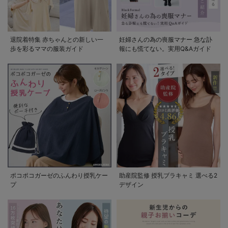
退院着特集 赤ちゃんとの新しい一
妊婦さんの為の喪服マナー 急な訃
歩を彩るママの服装ガイド
報にも慌てない。実用Q&Aガイド
ポコポコガーゼのふんわり授乳ケー
助産院監修 授乳ブラキャミ 選べる2
プ
デザイン