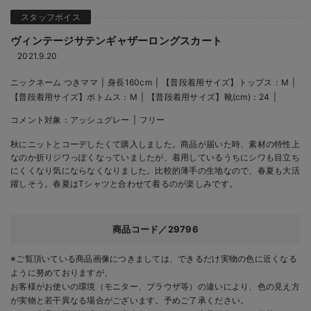
ヴィンテージサテンギャザーロングスカート
2021.9.20
ニックネーム つきママ
身長160cm
【普段着用サイズ】トップス：M
【普段着用サイズ】ボトムス：M
【普段着用サイズ】靴(cm)：24
コメント対象：
アッシュグレー
フリー
秋にニットとコーデしたくて購入しました。商品が届いた時、素材の特性上
なのか折りジワっぽくなっていましたが、着用しているうちにシワも目立ち
にくくなり気にならなくなりました。比較的薄手の生地なので、春夏も大活
躍しそう。春夏はTシャツと合わせて着るのが楽しみです。
商品コード／29796
※ご覧頂いている商品画像につきましては、できるだけ実物の色に近くなる
ように努めておりますが、
お客様がお使いの環境（モニター、ブラウザ等）の違いにより、色の見え方
が実物と若干異なる場合がございます。予めご了承ください。