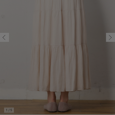
マタニティ パンツ
マタニティ ショーツ
授乳トップス
マタニティ オフィス 通勤服
授乳 ケープ
マタニティレギンス
【アウトレット】トップス・授乳トップス
透け防止
再入荷｜アウター
トップス
【37周年祭セール】4
【〜10℃】3月中旬
涼しくて可愛い「ワン
デニム
きれいめトップス派
マタニティインナー
【オフィスカジュアル
パンツタイプ
【フォーマル】ボトム
【ベビー】半袖
2WAYオール
Aライン ・フレアワ
〜5,000円（税込）
綿混素材
赤ちゃんへ使うもの
【冬のあったか特集】
マタニティ スカート
妊婦帯・腹帯・産前ガードル
マタニティ ドレス（結婚式・お呼ばれ）
【アウトレット】ボトムス
見えてもカワイイ
パンツ
レギンス
きれいめスカート派
ベビー
【フォーマル】トップ
【ベビー】グッズ
コンビ肌着
Iライン ・タイトシ
〜10,000円（税込）
腹巻・ひざ上パンツ
産後に使うグッズ
【冬のあったか特集】
マタニティ トップス
マタニティ 授乳 キャミソール
マタニティ フォーマル パンツ・ボトムス
【アウトレット】パジャマ
コットン素材
スカート
オフィス
きれいめ美脚パンツ派
短肌着
快適ウェア10%OFF
ジャンパースカート/
10,001円（税込）〜
保温&リカバリー
【冬のあったか特集】
マタニティ アウター（コート）・ママコート
産褥ショーツ
【アウトレット】インナー
冷房対策
パジャマ
ツィード派
セット
ワーク・オフィス
女の子におススメのギ
レギンス・タイツ
骨盤・マタニティベルト （妊娠中・産後）
【アウトレット】ベビー
接触冷感素材
インナー
MAX55%OFF ブラッ
王道シンプル派
カジュアル
男の子におススメのギ
カップ付きインナー
産後 ガードル インナー
Tシャツブラ
雑貨
セットアップ派
フォーマル / オケー
定番ギフト
あったか度◎
マタニティ 腹巻き
ブラトップ
ベビー
あったかアイテム｜ベ
もらって嬉しいギフト
裏起毛素材
親子セット
かわいくておもしろい
快適機能ウェア特集 トップス
何枚あっても嬉しいア
快適機能ウェア特集 ボトムス
長く使えるアイテム
快適機能ウェア特集 パジャマ
お部屋映えアイテム
1
/
5