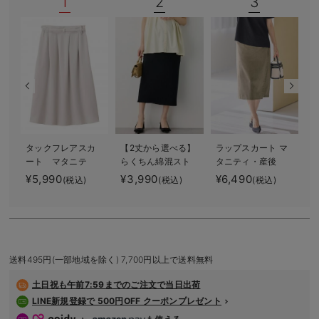
1
2
3
デロンギ
入院準備の持ち物チェック
タックフレアスカ
【2丈から選べる】
ラップスカート マ
ート マタニテ
らくちん綿混スト
タニティ・産後
ィ・産後【出産後
レッチリブナロー
【出産後も長く使
¥5,990
¥3,990
¥6,490
(税込)
(税込)
(税込)
も長く着られる】
スカート マタニ
える】
ティ・産後【出産
後も長く使える】
送料495円(一部地域を除く) 7,700円以上で送料無料
土日祝も
午前7:59までのご注文で当日出荷
LINE新規登録で 500円OFF クーポンプレゼント