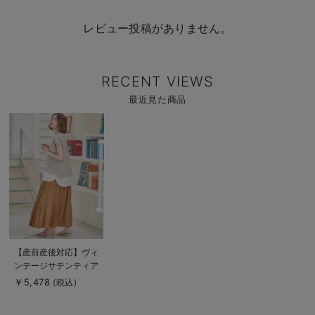
レビュー投稿がありません。
RECENT VIEWS
最近見た商品
商
品
詳
細
を
見
る
商
【産前産後対応】ヴィ
品
ンテージサテンティア
詳
細
ードロングスカート
￥5,478
(税込)
を
【出産後も長く使え
見
る
る】