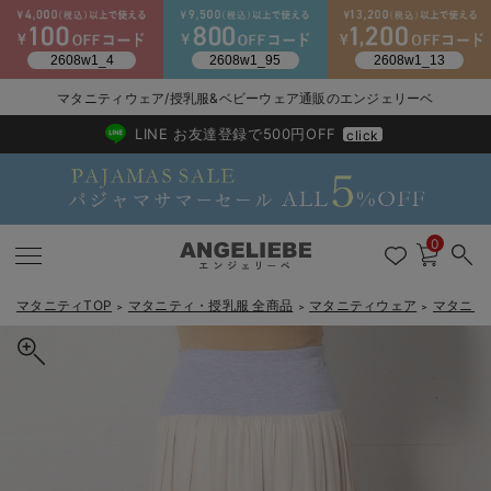
2026/NewArrival
送料495円(一部地域を除く) 7,700円以上で送料無料
マタニティウェア/授乳服&ベビーウェア通販のエンジェリーベ
LINE お友達登録で500円OFF
click
0
マタニティTOP
マタニティ・授乳服 全商品
マタニティウェア
マタニテ
＞
＞
＞
戻る
戻る
戻る
戻る
戻る
戻る
戻る
戻る
戻る
戻る
戻る
戻る
戻る
戻る
戻る
戻る
戻る
戻る
戻る
戻る
戻る
戻る
戻る
戻る
戻る
戻る
戻る
戻る
戻る
戻る
戻る
マタニティウェア全て
マタニティ 下着・インナー全て
授乳服全て
マタニティ フォーマル全て
授乳用品全て
マタニティレッグウェア全て
マタニティ ボディケア全て
アウトレット全て
特集全て
再入荷全て
送料無料アイテム全て
ブラキャミ おまとめ
【37周年祭セール】
気温差別オススメアイ
マタニティウェア お
こだわりの履き心地！
出産準備応援割全て
春のマタニティワンピ
Gift Selection 
冬の冷え対策インナー
入院準備の持ち物チェ
冬のあったか特集全て
マタニティ ワンピース
授乳ワンピース
マタニティ スーツ
妊婦用 抱き枕・授乳クッション
マタニティストッキング・タイツ
妊娠線クリーム
【アウトレット】ワンピース
抗菌防臭加工
再入荷｜インナー
授乳ブラ・マタニティブラ（マタニティインナー・産後用品）
ワンピース
【37周年祭セール】2
【15℃】3月下旬～
動きやすく着回しでき
強撚スムース(コスパ
【おまとめ割】パジャ
カジュアル
ジャケット派
マタニティパジャマ
【オフィスカジュアル
レギンスタイプ
【フォーマル】ワンピ
【ベビー】長袖
ハンカチ
快適ウェア10%OFF
セットアップ・ レイ
〜3,000円（税込）
薄くてあったか
入院してすぐ使うグッ
【冬のあったか特集】