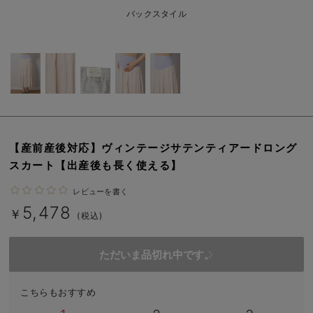
erbaviva（エルバビーバ）
バックスタイル
安心の日本製。先輩ママが買ってよかった！本当に必要な出産準備品
ハレの日に着るANGELIEBEのセレモニー
買って正解！高評価レビューアイテム
冬に可愛いニットがお得！
【産前産後対応】ヴィンテージサテンティアードロング
親子コーデ｜ママとベビーにおすすめ！
スカート【出産後も長く使える】
便利な育児家電
レビューを書く
5,478
Gift Selection 出産祝い
￥
(税込)
ロンパースはいつからいつまで使う？選ぶポイントも解説！
ただいま品切れ中です。
保育園・入園準備特集
こちらもおすすめ
ファルスカ