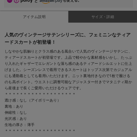
も使える。
と
アイテム説明
サイズ・詳細
人気のヴィンテージサテンシリーズに、フェミニンなティア
ードスカートが初登場！
しなやかな肌触りとクラス感のある風合いで人気のヴィンテージサテンに、
ティアードスカートが初登場です。上品で軽やかな素材感をいかし、たっぷ
り入れたギャザーでエレガントな落ち感のあるティアードシルエットに仕上
げました。シーズンレスで着用できるスカートはトップス次第でカジュアル
にも通勤着としても着用いただけます。ニット裏地付きなので1枚で履ける
のも高ポイント。ウエストに調整可能なアジャスター付きでマタニティ期か
ら産後まで長くご愛用いただけるウェアです。
＊＊＊＊＊＊＊＊＊＊＊＊＊＊＊＊＊＊＊
透け感：なし（アイボリーあり）
裏地：あり
伸縮性：なし
光沢感：あり
生地の厚さ：薄手
＊＊＊＊＊＊＊＊＊＊＊＊＊＊＊＊＊＊＊