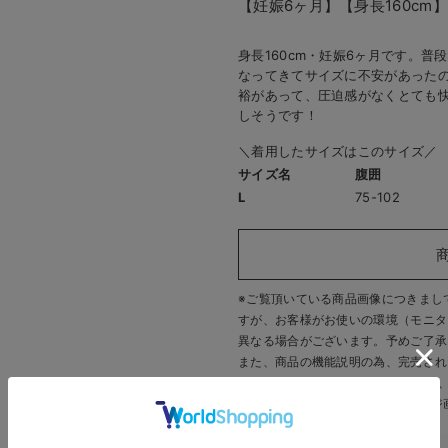
【妊娠6ヶ月】
【身長160cm】
身長160cm・妊娠6ヶ月です。
なってきてサイズに不安があったの
裕があって、圧迫感がなくとても快
しそうです！
＼着用したサイズはこのサイズ／
サイズ名
腹囲
L
75-102
※ご覧頂いている商品画像につきまし
すが、
お客様がお使いの環境（モニタ
異なる場合がございます。予めご了承
また、商品の機能説明の為、完売され
す。 販売中のカラーにつきましては
いいたします。
※商品画像・イメージ