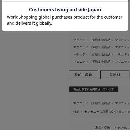
お気に入り商品を確認する
このアイテムのお気に入り登録数
1
お買い物を続ける
カートへ進む
関連カテゴリ
マタニティ・授乳服 全商品
マタニテ
＞
マタニティ・授乳服 全商品
マタニテ
＞
マタニティ・授乳服 全商品
マタニテ
＞
マタニティ・授乳服 全商品
マタニテ
＞
商品は以下にも掲載されています
マタニティ・授乳服 全商品
マタニテ
＞
特集
セレモニーも通勤もOK！春のフ
＞
返品・交換
キャンセル