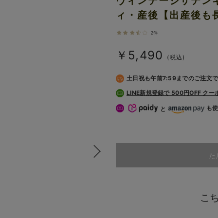
ヴィンテージサテン
ィ・産後【出産後も
2件
￥5,490
(税込)
土日祝も
午前7:59までのご注文
LINE新規登録で 500円OFF ク
も
と
た
こ