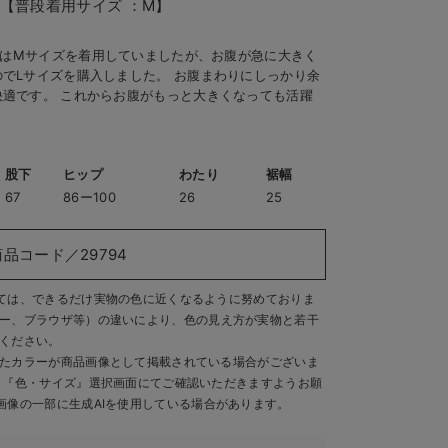
【普段着用サイズ ：M】
普段はMサイズを着用していましたが、お腹が急に大きく
でLサイズを購入しました。 お腹まわりにしっかり余
適です。 これからお腹がもっと大きくなっても活躍
股下
ヒップ
わたり
裾幅
67
86ー100
26
25
商品コード／29794
ては、できるだけ実物の色に近くなるように努めておりま
ー、ブラウザ等）の違いにより、色の見え方が実物と若干
ください。
たカラーが商品画像として掲載されている場合がございま
、『色・サイズ』選択画面にてご確認いただきますようお願
画像の一部に生成AIを使用している場合があります。