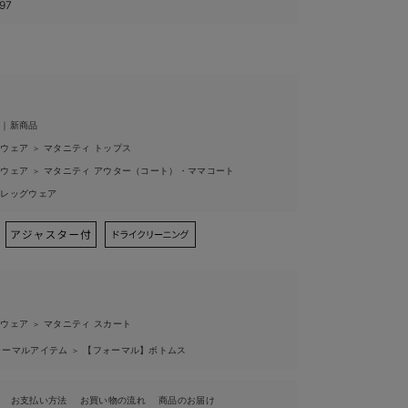
97
ィ｜新商品
ィウェア
マタニティ トップス
＞
ィウェア
マタニティ アウター（コート）・ママコート
＞
ィレッグウェア
ィウェア
マタニティ スカート
＞
ォーマルアイテム
【フォーマル】ボトムス
＞
お支払い方法
お買い物の流れ
商品のお届け