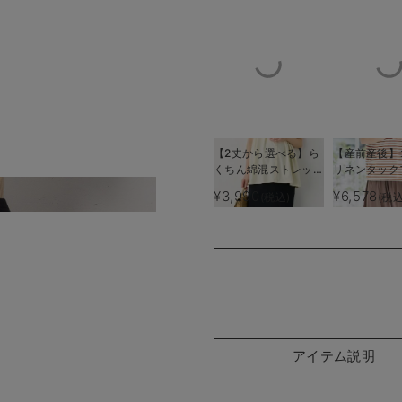
【2丈から選べる】ら
【産前産後】
くちん綿混ストレッチ
リネンタック
リブナロースカート
カート【出産
¥3,990
¥6,578
(税込)
(税込
微光沢としなやかさで大人気
マタニティ・産後【出
使える】
産後も長く使える】
アイテム説明