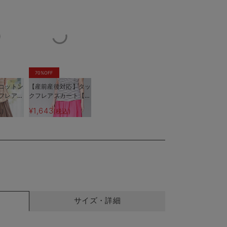
70%OFF
コットン
【産前産後対応】タッ
フレアス
クフレアスカート【出
後も長く
産後も長く使える】
¥1,643
)
(税込)
のヴィンテージサテン
ウエストのアジャス
サイズ・詳細