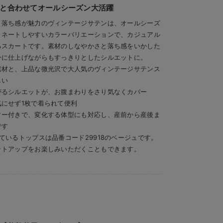
ツと合わせてオールシーズン大活躍
、落ち感が魅力のヴィンテージサテンは、オールシーズ
ィネートしやすいカラーバリエーションで、カジュアル
るスカートです。素材のしなやかさと落ち感をいかした
ーに仕上げながらもすっきりとしたシルエットに。
素材と、上品な微光沢で大人気のヴィンテージサテンス
しい
がるシルエットが、お腹まわりをさり気なくカバー
にせず1枚で着られて便利
ター付きで、変化する体型にも対応し、産前から産後ま
です
ているトップスは品番コード29918のベージュです。
ットアップをお楽しみいただくこともできます。