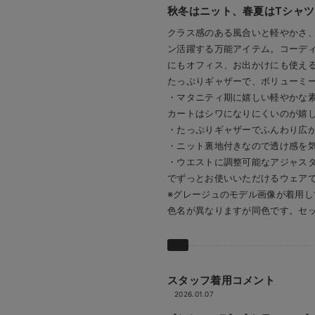
秋冬はニット、春夏はTシャ
クラス感のある風合いと軽やかさ
ン活躍する万能アイテム。コーデ
にもオフィス、お出かけにも使え
たっぷりギャザーで、ボリューミ
・マタニティ期に嬉しい軽やかな
カートはシワになりにくいのが嬉
・たっぷりギャザーでふんわり広
・ニット裏地付きなので透け感を気
・ウエストに調整可能なアジャス
でずっとお使いいただけるウェア
※グレージュのモデル画像が着用し
色名が異なりますが同色です。セ
スタッフ着用コメント
2026.01.07