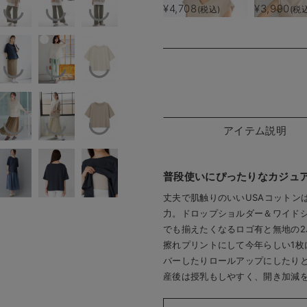
ップス マタニティ・
ティ・産後授
¥4,708
¥3,990
(税込)
(税
授乳服【出産後も長く
産後も長く使
使える】
アイテム説明
普段使いにぴったりなカジュ
丈夫で肌触りのいいUSAコットン
力。ドロップショルダー＆ワイド
でも揃えたくなるロゴ有と無地の
擦れプリントにして今年らしい1枚
バーしたりロールアップにしたり
産後は授乳もしやすく、開き加減