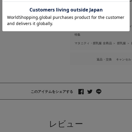
お気に入り商品を確認する
お買い物を続ける
カートへ進む
商品は以下にも掲載されています
マタニティ・授乳服 全商品
マタニテ
＞
特集
マタニティ・授乳服 全商品
授乳服
＞
＞
返品・交換
キャンセル
このアイテムをシェアする
>
レビュー