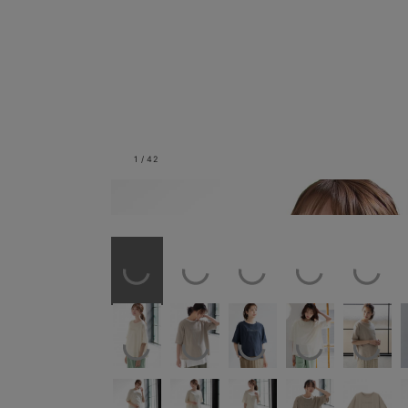
1
/
42
モデル身長：165cm／オフ(