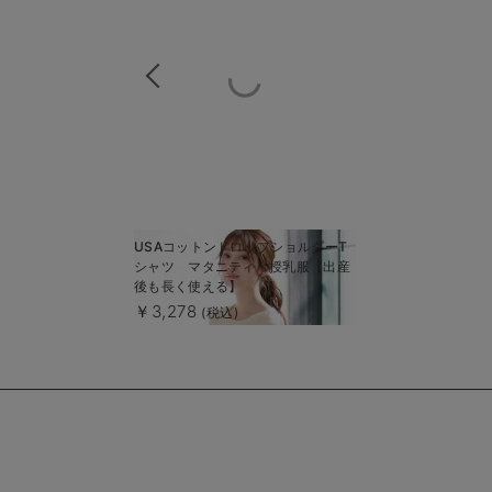
商
USAコットンドロップショルダーT
商
シャツ マタニティ・授乳服【出産
品
品
後も長く使える】
詳
詳
￥3,278
(税込)
細
細
を
を
見
見
る
る