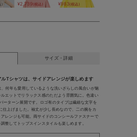
乳服【出
ス マタニティ・授乳
授乳服
¥2,739
¥983
込)
(税込)
(税込)
える】
服【出産後も長く使え
る】
サイズ・詳細
アルTシャツは、サイドアレンジが楽しめます
は、何年も愛用しているような洗いざらしの風合いが魅
シルエットでリラックス感のただよう雰囲気に。色違い
2パーターン展開です。ロゴ有のタイプは繊細な文字を
に仕上げました。袖丈が少し長めなので、二の腕をカ
とアレンジも可能。両サイドのコンシールファスナーで
を調整してトップスインスタイルも楽しめます。