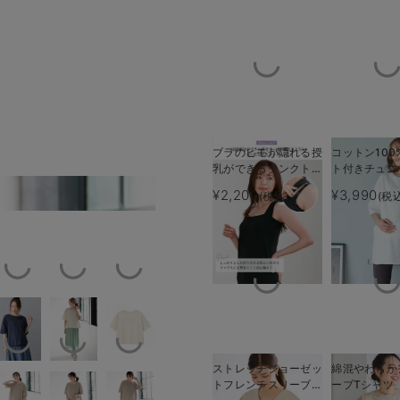
ブラのヒモが隠れる授
コットン100
乳ができるタンクトッ
ト付きチュニ
プ 抗菌防臭 綿混モ
プス マタニ
¥2,200
¥3,990
(税込)
(税
ロゴ)
モデル身長：165cm／
ダール
乳服【出産後
える】
ストレッチジョーゼッ
綿混やわらか
トフレンチスリーブト
ーブTシャツ