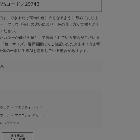
商品コード／29743
ては、できるだけ実物の色に近くなるように努めておりま
ー、ブラウザ等）の違いにより、色の見え方が実物と若干
ください。
たカラーが商品画像として掲載されている場合がございま
、『色・サイズ』選択画面にてご確認いただきますようお願
画像の一部に生成AIを使用している場合があります。
106
ィウェア
マタニティ パンツ
＞
ィウェア
マタニティ スカート
＞
ィレッグウェア