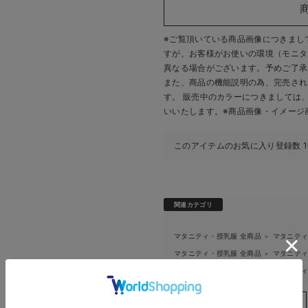
※ご覧頂いている商品画像につきまし
すが、
お客様がお使いの環境（モニタ
異なる場合がございます。予めご了承
また、商品の機能説明の為、完売され
す。 販売中のカラーにつきましては
いいたします。
※商品画像・イメージ
このアイテムのお気に入り登録数
関連カテゴリ
マタニティ・授乳服 全商品
マタニテ
＞
マタニティ・授乳服 全商品
マタニテ
＞
マタニティ・授乳服 全商品
マタニテ
＞