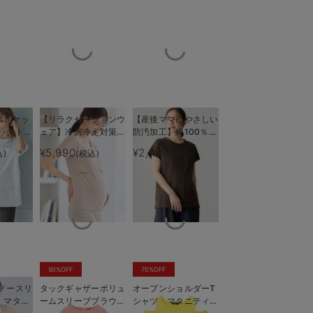
%ポケッ
【リラクゼーションウ
【産後ママにやさしい
ックトッ
ェア】冷房冷え対策
防汚加工】綿100％授
ティ・授
保温＆リカバリーサポ
乳半袖TEE
¥5,990
¥2,490
込)
(税込)
(税込)
グレージュ(ロゴ)
モデル身長：1
も長く使
ート momRest 半
袖Tシャツ
efe×ANGELIEBEコラ
ボ 光電子 日本製
50%OFF
70%OFF
ノースリ
タックギャザーボリュ
オープンショルダーT
 マタニ
ームスリーブブラウ
シャツ マタニティ・