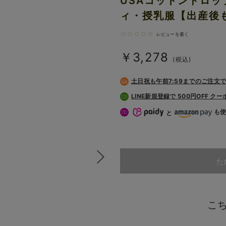
USAコットンドロッ
ィ・授乳服【出産後
レビューを書く
￥3,278
(税込)
土日祝も
午前7:59までのご注文
LINE新規登録で 500円OFF ク
も
と
た
こ